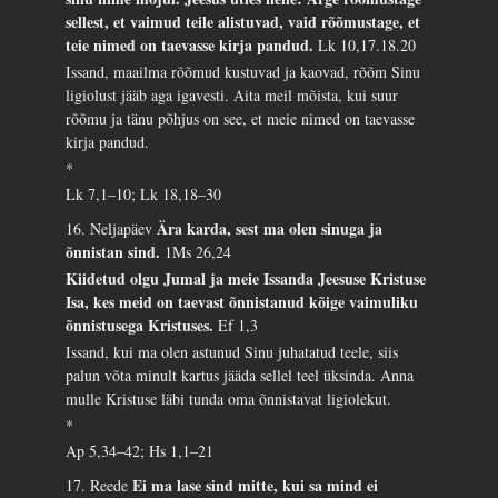
sellest, et vaimud teile alistuvad, vaid rõõmustage, et
teie nimed on taevasse kirja pandud.
Lk 10,17.18.20
Issand, maailma rõõmud kustuvad ja kaovad, rõõm Sinu
ligiolust jääb aga igavesti. Aita meil mõista, kui suur
rõõmu ja tänu põhjus on see, et meie nimed on taevasse
kirja pandud.
*
Lk 7,1–10; Lk 18,18–30
Ära karda, sest ma olen sinuga ja
16. Neljapäev
õnnistan sind.
1Ms 26,24
Kiidetud olgu Jumal ja meie Issanda Jeesuse Kristuse
Isa, kes meid on taevast õnnistanud kõige vaimuliku
õnnistusega Kristuses.
Ef 1,3
Issand, kui ma olen astunud Sinu juhatatud teele, siis
palun võta minult kartus jääda sellel teel üksinda. Anna
mulle Kristuse läbi tunda oma õnnistavat ligiolekut.
*
Ap 5,34–42; Hs 1,1–21
Ei ma lase sind mitte, kui sa mind ei
17. Reede