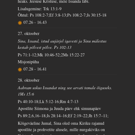
heaks. Jeesuse Kristuse, meie Issanda läbi.
Lisalugemine: Trk 13:1-9
Õhtul: Ps 108:2-7;Ef 3:8-13;Ps 108:2-7;Js 30:15-18
07.26
-
16.43
27. oktoober
Sina, Issand, istud aujärjel igavesti ja Sinu mälestus
kestab põlvest põlve. Ps 102:13
Ps 71:1-12;Mk 10:46-52;2Ms 15:22-27
Misjonipüha
07.28
-
16.41
28. oktoober
Aabram uskus Issandat ning see arvati temale õiguseks.
1Ms 15:6
Ps 40:10-18;Lk 5:12-16;Rm 4:7-13
Apostlite Siimona ja Juuda päev ehk simunapäev
Ps 89:2,6,16–18;Js 28:14–16;Ef 2:19–22;Jh 15:7–11;
Kõigeväeline Jumal, Sina oled oma Kiriku rajanud
apostlite ja prohvetite alusele, mille nurgakiviks on