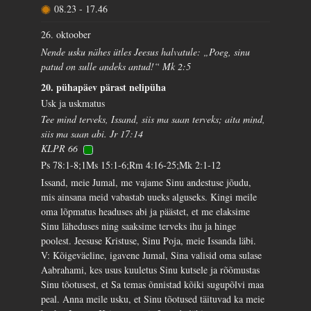
08.23
-
17.46
26. oktoober
Nende usku nähes ütles Jeesus halvatule: „Poeg, sinu
patud on sulle andeks antud!“ Mk 2:5
20. pühapäev pärast nelipüha
Usk ja uskmatus
Tee mind terveks, Issand, siis ma saan terveks; aita mind,
siis ma saan abi. Jr 17:14
KLPR 66
Ps 78:1-8;1Ms 15:1-6;Rm 4:16-25;Mk 2:1-12
Issand, meie Jumal, me vajame Sinu andestuse jõudu,
mis ainsana meid vabastab uueks alguseks. Kingi meile
oma lõpmatus headuses abi ja päästet, et me elaksime
Sinu läheduses ning saaksime terveks ihu ja hinge
poolest. Jeesuse Kristuse, Sinu Poja, meie Issanda läbi.
V: Kõigeväeline, igavene Jumal, Sina valisid oma sulase
Aabrahami, kes usus kuuletus Sinu kutsele ja rõõmustas
Sinu tõotusest, et Sa temas õnnistad kõiki sugupõlvi maa
peal. Anna meile usku, et Sinu tõotused täituvad ka meie