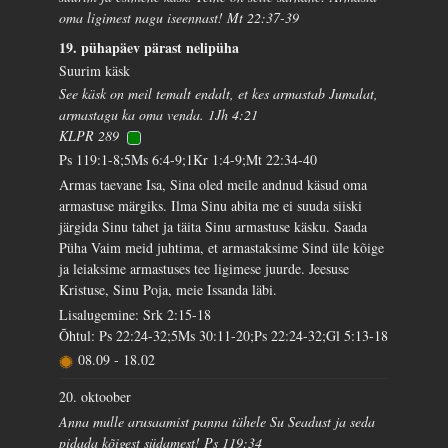
oma ligimest nagu iseennast! Mt 22:37-39
19. pühapäev pärast nelipüha
Suurim käsk
See käsk on meil temalt endalt, et kes armastab Jumalat,
armastagu ka oma venda. 1Jh 4:21
KLPR 289
Ps 119:1-8;5Ms 6:4-9;1Kr 1:4-9;Mt 22:34-40
Armas taevane Isa, Sina oled meile andnud käsud oma
armastuse märgiks. Ilma Sinu abita me ei suuda siiski
järgida Sinu tahet ja täita Sinu armastuse käsku. Saada
Püha Vaim meid juhtima, et armastaksime Sind üle kõige
ja leiaksime armastuses tee ligimese juurde. Jeesuse
Kristuse, Sinu Poja, meie Issanda läbi.
Lisalugemine: Srk 2:15-18
Õhtul: Ps 22:24-32;5Ms 30:11-20;Ps 22:24-32;Gl 5:13-18
08.09
-
18.02
20. oktoober
Anna mulle arusaamist panna tähele Su Seadust ja seda
pidada kõigest südamest! Ps 119:34