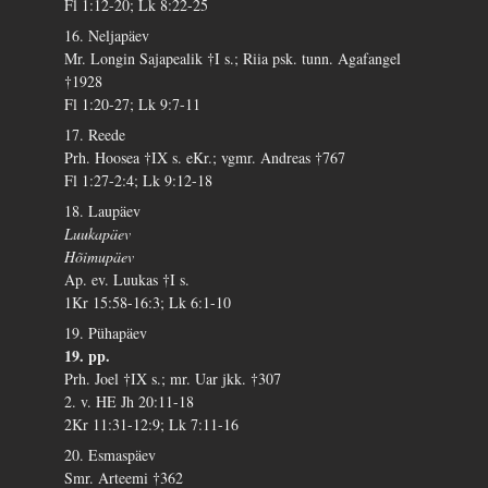
Fl 1:12-20; Lk 8:22-25
16. Neljapäev
Mr. Longin Sajapealik †I s.; Riia psk. tunn. Agafangel
†1928
Fl 1:20-27; Lk 9:7-11
17. Reede
Prh. Hoosea †IX s. eKr.; vgmr. Andreas †767
Fl 1:27-2:4; Lk 9:12-18
18. Laupäev
Luukapäev
Hõimupäev
Ap. ev. Luukas †I s.
1Kr 15:58-16:3; Lk 6:1-10
19. Pühapäev
19. pp.
Prh. Joel †IX s.; mr. Uar jkk. †307
2. v. HE Jh 20:11-18
2Kr 11:31-12:9; Lk 7:11-16
20. Esmaspäev
Smr. Arteemi †362