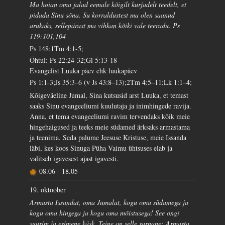
Ma hoian oma jalad eemale kõigilt kurjadelt teedelt, et
pidada Sinu sõna. Su korraldustest ma olen saanud
arukaks, sellepärast ma vihkan kõiki vale teeradu. Ps
119:101,104
Ps 148;1Tm 4:1-5;
Õhtul: Ps 22:24-32;Gl 5:13-18
Evangelist Luuka päev ehk luukapäev
Ps 1:1-3;Js 35:3–6 (v Js 43:8–13);2Tm 4:5–11;Lk 1:1–4;
Kõigeväeline Jumal, Sina kutsusid arst Luuka, et temast
saaks Sinu evangeeliumi kuulutaja ja inimhingede ravija.
Anna, et tema evangeeliumi ravim tervendaks kõik meie
hingehaigused ja teeks meie südamed ärksaks armastama
ja teenima. Seda palume Jeesuse Kristuse, meie Issanda
läbi, kes koos Sinuga Püha Vaimu ühtsuses elab ja
valitseb igavesest ajast igavesti.
08.06
-
18.05
19. oktoober
Armasta Issandat, oma Jumalat, kogu oma südamega ja
kogu oma hingega ja kogu oma mõistusega! See ongi
suurim ja esimene käsk. Teine on selle sarnane: Armasta