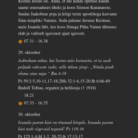
Kristus Jeesus ise. Anna, et me nende õpetuse kaudu
saame usuosaduses üheks ja koos Siimon Kananaiose,
Juudas Jaakobuse poja ja kõigi teiste apostlitega kasvame
Sinu templiks Vaimus. Seda palume Jeesuse Kristuse,
meie Issanda läbi, kes koos Sinuga Püha Vaimu ühtsuses
elab ja valitseb igavesest ajast igavesti.
07.31
-
16.38
29. oktoober
Aabraham uskus, kui lootus näis lootusetu, et ta saab
paljude rahvaste isaks, selle ütluse järgi: „Nõnda peab
olema sinu sugu.“ Rm 4:18
Ps 59:2-5,10-11,17-18;2Ms 32:1-6,15-20;Jh 6:66-69
Rudolf Tobias, organist ja helilooja († 1918)
18.21
07.33
-
16.35
30. oktoober
Issanda parem käsi on tõusnud kõrgele, Issanda parem
käsi teeb vägevaid tegusid! Ps 118:16
Ps 125:1-4;Jd 1-2, 20-25;Jr 17:13-17