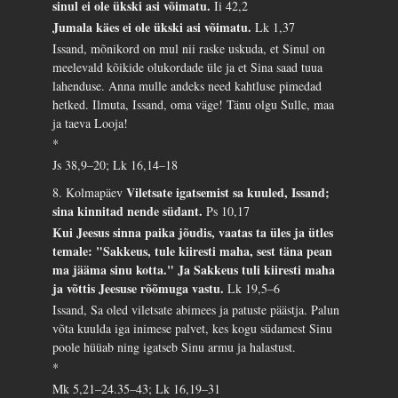
sinul ei ole ükski asi võimatu.
Ii 42,2
Jumala käes ei ole ükski asi võimatu.
Lk 1,37
Issand, mõnikord on mul nii raske uskuda, et Sinul on
meelevald kõikide olukordade üle ja et Sina saad tuua
lahenduse. Anna mulle andeks need kahtluse pimedad
hetked. Ilmuta, Issand, oma väge! Tänu olgu Sulle, maa
ja taeva Looja!
*
Js 38,9–20; Lk 16,14–18
Viletsate igatsemist sa kuuled, Issand;
8. Kolmapäev
sina kinnitad nende südant.
Ps 10,17
Kui Jeesus sinna paika jõudis, vaatas ta üles ja ütles
temale: "Sakkeus, tule kiiresti maha, sest täna pean
ma jääma sinu kotta." Ja Sakkeus tuli kiiresti maha
ja võttis Jeesuse rõõmuga vastu.
Lk 19,5–6
Issand, Sa oled viletsate abimees ja patuste päästja. Palun
võta kuulda iga inimese palvet, kes kogu südamest Sinu
poole hüüab ning igatseb Sinu armu ja halastust.
*
Mk 5,21–24.35–43; Lk 16,19–31