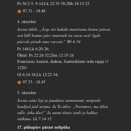
Ps 56:2-5, 9-14;Lk 22:35-38;2Ms 18:13-23
07.31
-
18.48
4. oktoober
Jeesus ütleb: „Ärge siis hakake muretsema homse pärast,
sest küll homne päev muretseb ise enese eest! Igale
päevale piisab oma vaevast.“ Mt 6:34
Ps 148;Lk 6:20-26;
Õhtul: Ps 22:24-32;2Sm 12:15-24
Franciscus Assisist, diakon, frantsisklaste ordu rajaja (†
1226)
Gl 6:14-18;Lk 12:22-34;
07.33
-
18.45
5. oktoober
Jeesus astus ligi ja puudutas surnuraami, mispeale
kandjad jäid seisma. Ja Ta ütles: „Noormees, ma ütlen
sulle, ärka üles!“ Ja surnu tõusis istuli ja hakkas
rääkima. Lk 7:14-15
17. pühapäev pärast nelipüha