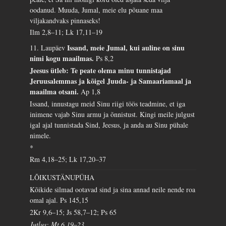
oodanud. Muuda, Jumal, meie elu põuane maa
viljakandvaks pinnaseks!
Ilm 2,8–11; Lk 17,11–19
Issand, meie Jumal, kui auline on sinu
11. Laupäev
nimi kogu maailmas.
Ps 8,2
Jeesus ütleb: Te peate olema minu tunnistajad
Jeruusalemmas ja kõigel Juuda- ja Samaariamaal ja
maailma otsani.
Ap 1,8
Issand, innustagu meid Sinu riigi töös teadmine, et iga
inimene vajab Sinu armu ja õnnistust. Kingi meile julgust
igal ajal tunnistada Sind, Jeesus, ja anda au Sinu pühale
nimele.
*
Rm 4,18–25; Lk 17,20–37
LÕIKUSTÄNUPÜHA
Kõikide silmad ootavad sind ja sina annad neile nende roa
omal ajal.
Ps 145,15
2Kr 9,6–15; Js 58,7–12; Ps 65
Jutlus: Mt 6,19–23