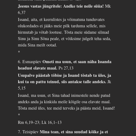
Jeesus vastas jüngritele: Andke teie neile süüa!
Mk
6,37
Issand, aita, et keerulistes ja võimatuna tunduvates
olukordades ei jääks meie pilk tarduma sellele, mis
hirmutab ja võtab lootuse. Tõsta meie südame silmad
Sinu ja Sinu Sõna peale, et võiksime julgelt teha seda,
mida Sina meilt ootad.
*
Ometi ma usun, et saan näha Issanda
6. Esmaspäev
headust elavate maal.
Ps 27,13
Usupalve päästab tõbise ja Issand tõstab ta üles, ja
kui ta on pattu teinud, siis antakse talle andeks.
Jk
5,15
Issand, ma usun, et Sina tahad inimestele nende patud
andeks anda ja kinkida meile kõigile osa elavate maal.
Tõsta meid üles, tee meid terveks ja päästa meid, Issand!
*
Rm 6,19–23; Lk 16,1–13
Mina tean, et sina suudad kõike ja et
7. Teisipäev