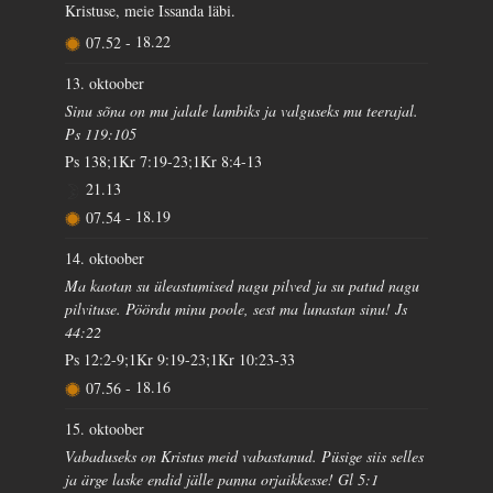
Kristuse, meie Issanda läbi.
07.52
-
18.22
13. oktoober
Sinu sõna on mu jalale lambiks ja valguseks mu teerajal.
Ps 119:105
Ps 138;1Kr 7:19-23;1Kr 8:4-13
21.13
07.54
-
18.19
14. oktoober
Ma kaotan su üleastumised nagu pilved ja su patud nagu
pilvituse. Pöördu minu poole, sest ma lunastan sinu! Js
44:22
Ps 12:2-9;1Kr 9:19-23;1Kr 10:23-33
07.56
-
18.16
15. oktoober
Vabaduseks on Kristus meid vabastanud. Püsige siis selles
ja ärge laske endid jälle panna orjaikkesse! Gl 5:1