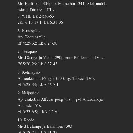
Mr. Haritiina †304; mr. Mamelhta †344; Aleksandria
pskmr. Dionissi †III s.
8. v. HE Lk 24:36-53
2Kr 6:16-17:1; Lk 6:31-36
6. Esmaspäev
Ap. Toomas †I s.
Ef 4:25-32; Lk 6:24-30
7. Teisipäev
Mr-d Sergei ja Vakh †290; prmr. Polikrooni †IV s.
Ef 5:20-26; Lk 6:37-45
8. Kolmapäev
Antiookia mr. Pelagia †303; vg. Taissia †IV s.
Ef 5:25-33; Lk 6:46-7:1
9. Neljapäev
Ap. Jaakobus Alfeuse poeg †I s.; vg-d Andronik ja
Atanasia †V s.
Ef 5:33-6:9; Lk 7:17-30
10. Reede
Mr-d Eulampi ja Eulampia †303
Ef 6:18-24; Lk 7:31-35