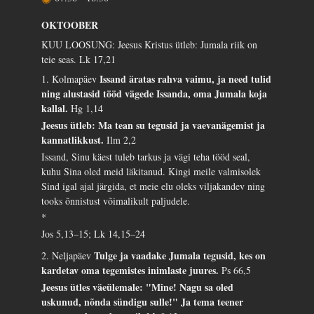
OKTOOBER
KUU LOOSUNG: Jeesus Kristus ütleb: Jumala riik on
teie seas.
Lk 17,21
Issand äratas rahva vaimu, ja need tulid
1. Kolmapäev
ning alustasid tööd vägede Issanda, oma Jumala koja
kallal.
Hg 1,14
Jeesus ütleb: Ma tean su tegusid ja vaevanägemist ja
kannatlikkust.
Ilm 2,2
Issand, Sinu käest tuleb tarkus ja vägi teha tööd seal,
kuhu Sina oled meid läkitanud. Kingi meile valmisolek
Sind igal ajal järgida, et meie elu oleks viljakandev ning
tooks õnnistust võimalikult paljudele.
*
Jos 5,13–15; Lk 14,15–24
Tulge ja vaadake Jumala tegusid, kes on
2. Neljapäev
kardetav oma tegemistes inimlaste juures.
Ps 66,5
Jeesus ütles väeülemale: "Mine! Nagu sa oled
uskunud, nõnda sündigu sulle!" Ja tema teener