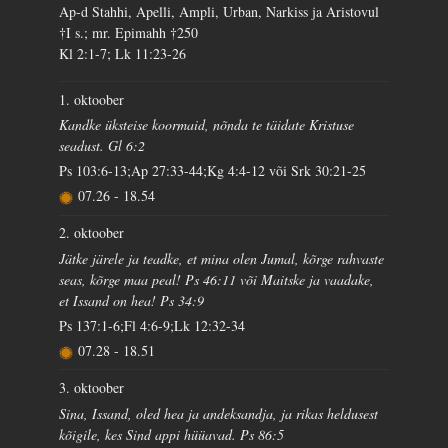
Ap-d Stahhi, Apelli, Ampli, Urban, Narkiss ja Aristovul
†I s.; mr. Epimahh †250
Kl 2:1-7; Lk 11:23-26
1. oktoober
Kandke üksteise koormaid, nõnda te täidate Kristuse
seadust. Gl 6:2
Ps 103:6-13;Ap 27:33-44;Kg 4:4-12 või Srk 30:21-25
07.26
-
18.54
2. oktoober
Jätke järele ja teadke, et mina olen Jumal, kõrge rahvaste
seas, kõrge maa peal! Ps 46:11 või Maitske ja vaadake,
et Issand on hea! Ps 34:9
Ps 137:1-6;Fl 4:6-9;Lk 12:32-34
07.28
-
18.51
3. oktoober
Sina, Issand, oled hea ja andeksandja, ja rikas heldusest
kõigile, kes Sind appi hüüavad. Ps 86:5