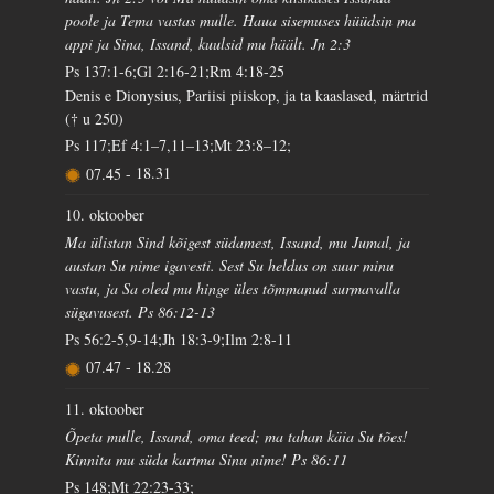
poole ja Tema vastas mulle. Haua sisemuses hüüdsin ma
appi ja Sina, Issand, kuulsid mu häält. Jn 2:3
Ps 137:1-6;Gl 2:16-21;Rm 4:18-25
Denis e Dionysius, Pariisi piiskop, ja ta kaaslased, märtrid
(† u 250)
Ps 117;Ef 4:1–7,11–13;Mt 23:8–12;
07.45
-
18.31
10. oktoober
Ma ülistan Sind kõigest südamest, Issand, mu Jumal, ja
austan Su nime igavesti. Sest Su heldus on suur minu
vastu, ja Sa oled mu hinge üles tõmmanud surmavalla
sügavusest. Ps 86:12-13
Ps 56:2-5,9-14;Jh 18:3-9;Ilm 2:8-11
07.47
-
18.28
11. oktoober
Õpeta mulle, Issand, oma teed; ma tahan käia Su tões!
Kinnita mu süda kartma Sinu nime! Ps 86:11
Ps 148;Mt 22:23-33;