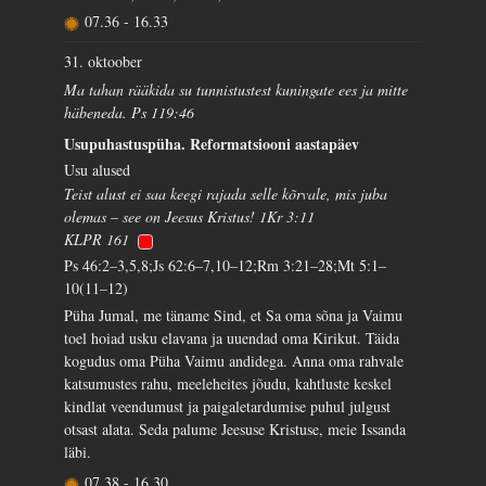
07.36
-
16.33
31. oktoober
Ma tahan rääkida su tunnistustest kuningate ees ja mitte
häbeneda. Ps 119:46
Usupuhastuspüha. Reformatsiooni aastapäev
Usu alused
Teist alust ei saa keegi rajada selle kõrvale, mis juba
olemas – see on Jeesus Kristus! 1Kr 3:11
KLPR 161
Ps 46:2–3,5,8;Js 62:6–7,10–12;Rm 3:21–28;Mt 5:1–
10(11–12)
Püha Jumal, me täname Sind, et Sa oma sõna ja Vaimu
toel hoiad usku elavana ja uuendad oma Kirikut. Täida
kogudus oma Püha Vaimu andidega. Anna oma rahvale
katsumustes rahu, meeleheites jõudu, kahtluste keskel
kindlat veendumust ja paigaletardumise puhul julgust
otsast alata. Seda palume Jeesuse Kristuse, meie Issanda
läbi.
07.38
-
16.30