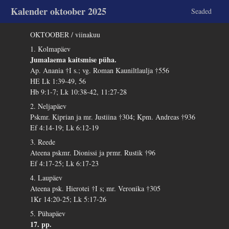
Kalender oktoober 2025
Seaded
OKTOOBER / viinakuu
1. Kolmapäev
Jumalaema kaitsmise püha.
Ap. Anania †I s.; vg. Roman Kauniltlaulja †556
HE Lk 1:39-49, 56
Hb 9:1-7; Lk 10:38-42, 11:27-28
2. Neljapäev
Pskmr. Kiprian ja mr. Justiina †304; Kpm. Andreas †936
Ef 4:14-19; Lk 6:12-19
3. Reede
Ateena pskmr. Dionissi ja prmr. Rustik †96
Ef 4:17-25; Lk 6:17-23
4. Laupäev
Ateena psk. Hierotei †I s; mr. Veronika †305
1Kr 14:20-25; Lk 5:17-26
5. Pühapäev
17. pp.