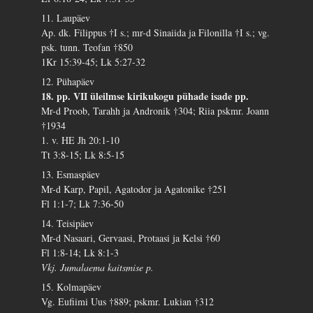
11. Laupäev
Ap. dk. Filippus †I s.; mr-d Sinaiida ja Filonilla †I s.; vg.
psk. tunn. Teofan †850
1Kr 15:39-45; Lk 5:27-32
12. Pühapäev
18. pp. VII üleilmse kirikukogu pühade isade pp.
Mr-d Proob, Tarahh ja Andronik †304; Riia pskmr. Joann
†1934
1. v. HE Jh 20:1-10
Tt 3:8-15; Lk 8:5-15
13. Esmaspäev
Mr-d Karp, Papil, Agatodor ja Agatonike †251
Fl 1:1-7; Lk 7:36-50
14. Teisipäev
Mr-d Nasaari, Gervaasi, Protaasi ja Kelsi †60
Fl 1:8-14; Lk 8:1-3
Vkj. Jumalaema kaitsmise p.
15. Kolmapäev
Vg. Eufiimi Uus †889; pskmr. Lukian †312