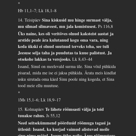
*
Hb 11,1–7; Lk 18,1–8
Sina kiskusid mu hinge surmast välja,
14. Teisipäev
mu silmad silmaveest, mu jala komistusest.
Ps 116,8
Üks naine, kes oli veritõves olnud kaksteist aastat ja
arstide peale ära kulutanud kogu oma vara, ning
keda ükski ei olnud suutnud terveks teha, see tuli
Jeesuse selja taha ja puudutas ta kuue palistust. Ja
otsekohe lakkas ta verejooks.
Lk 8,43–44
Issand, Sinul on meelevald surma üle. Sina võid pühkida
pisarad, mida me ise ei jaksa pühkida. Ärata meis kindlat
usku sirutada oma käed Sinu poole ning kogeda, et Sina
tood meie ellu muutuse.
*
1Ms 15,1–6; Lk 18,9–17
Te lähete rõõmsasti välja ja teid
15. Kolmapäev
tuuakse rahus.
Js 55,12
Need seitsekümmend pöördusid rõõmuga tagasi ja
ütlesid: Issand, ka kurjad vaimud alistuvad meile
sinu nime mõjul. Jeesus ütles neile: Ärge rõõmustage