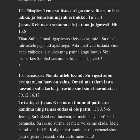
Tema valitsus on igavene valitsus, mis ei
12. Pühapäev
lakka, ja tema kuningriik ei hukku.
Tn 7,14
Jeesus Kristus on seesama eile ja täna ja igavesti.
Hb
13,8
Tänu Sulle, Jumal, igapäevase leiva eest, mida Sa oled
rahvastele jaganud ajast aega. Aita meil väärtustada Sinu
ande väikeses ja suures ning panna kogu lootus Sinu
peale, kes Sa oled seesama eile, täna – igavesti!
*
Nõnda ütleb Issand: Su vigastus on
13. Esmaspäev
ravimatu, su haav on valus. Ometi ma tahan lasta
kasvada sulle korba ja ravida sind sinu haavadest.
Jr
30,12.16.17
Te teate, et Jeesus Kristus on ilmunud patte ära
kandma ning temas endas ei ole pattu.
1Jh 3,5–6
Jeesus, Sa lasksid end haavata, et meie haavad võiksid
paraneda. Sa läksid surma, et meie võiksime elada. Meie
patud kandsid Sa Kolgata ristipuule, et me vabaneksime
patu orjusest. Issand, võta vastu meie tänu!