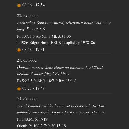
08.16
-
17.54
23. oktoober
Imelised on Sinu tunnistused, sellepärast hoiab neid minu
hing. Ps 119:129
Ps 137:1-6;Ap 6:1-7;Mk 3:31-35
† 1986 Edgar Hark, EELK peapiiskop 1978–86
08.18
-
17.51
24. oktoober
Õndsad on need, kelle elutee on laitmatu, kes käivad
Issanda Seaduse järgi! Ps 119:1
Ps 56:2-5,9-14;Jh 18:7-9;Rm 15:1-6
08.21
-
17.49
25. oktoober
Jumal kinnitab teid ka lõpuni, et te oleksite laitmatult
puhtad meie Issanda Jeesuse Kristuse päeval. 1Kr 1:8
Ps 148;Mt 5:17-19;
Õhtul: Ps 108:2-7;Js 30:15-18