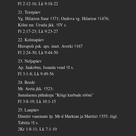
Fl 2:12-16; Lk 9:18-22
21. Teisipäev
Vg. Hilarion Suur †371; Oudova vg. Hilarion †1476;
Kölni mr. Ursula jkk. †IV s.
Fl 2:17-23; Lk 9:23-27
22. Kolmapäev
Hierapoli psk. aps. imet. Averki †167
Fl 2:24-30; Lk 9:44-50
23. Neljapäev
Ap. Jaakobus, Issanda vend †I s.
Fl 3:1-8; Lk 9:49-56
24. Reede
Mr. Areta jkk. †523;
Jumalaema pühakuju ”Kõigi kurbade rõõm”
Fl 3:8-19; Lk 10:1-15
25. Laupäev
Dimitri vanemate lp. Mr-d Markian ja Martiiri †355; õigl.
Tabiita †I s.
2Kr 1:8-11; Lk 7:1-10