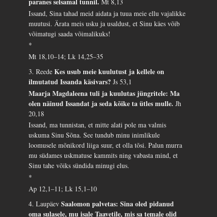
paranes selsamal tunnil.
Mt 8,13
Issand, Sina tahad meid aidata ja tuua meie ellu vajalikke
muutusi. Ärata meis usku ja usaldust, et Sinu käes võib
võimatugi saada võimalikuks!
*
Mt 18,10–14; Lk 14,25–35
Kes usub meie kuulutust ja kellele on
3. Reede
ilmutatud Issanda käsivars?
Js 53,1
Maarja Magdaleena tuli ja kuulutas jüngritele: Ma
olen näinud Issandat ja seda kõike ta ütles mulle.
Jh
20,18
Issand, ma tunnistan, et mitte alati pole ma valmis
uskuma Sinu Sõna. See tundub minu inimlikule
loomusele mõnikord liiga suur, et olla tõsi. Palun murra
mu südames uskmatuse kammits ning vabasta mind, et
Sinu tahe võiks sündida minugi elus.
*
Ap 12,1–11; Lk 15,1–10
Saalomon palvetas: Sina oled pidanud
4. Laupäev
oma sulasele, mu isale Taavetile, mis sa temale olid