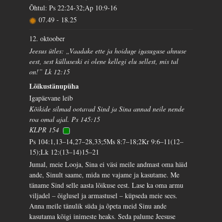
Õhtul: Ps 22:24-32;Ap 10:9-16
07.49
-
18.25
12. oktoober
Jeesus ütles: „Vaadake ette ja hoiduge igasuguse ahnuse
eest, sest külluseski ei olene kellegi elu sellest, mis tal
on!” Lk 12:15
Lõikustänupüha
Igapäevane leib
Kõikide silmad ootavad Sind ja Sina annad neile nende
roa omal ajal. Ps 145:15
KLPR 154
Ps 104:1,13–14,27–28,33;5Ms 8:7–18;2Kr 9:6–11(12–
15);Lk 12:(13–14)15–21
Jumal, meie Looja, Sina ei väsi meile andmast oma häid
ande, Sinult saame, mida me vajame ja kasutame. Me
täname Sind selle aasta lõikuse eest. Lase ka oma armu
viljadel – õiglusel ja armastusel – küpseda meie sees.
Anna meile tänulik süda ja õpeta meid Sinu ande
kasutama kõigi inimeste heaks. Seda palume Jeesuse