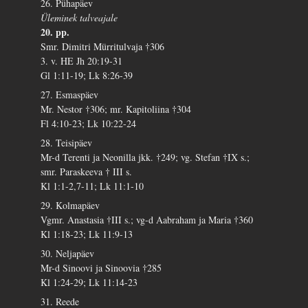
26. Pühapäev
Üleminek talveajale
20. pp.
Smr. Dimitri Mürritulvaja †306
3. v. HE Jh 20:19-31
Gl 1:11-19; Lk 8:26-39
27. Esmaspäev
Mr. Nestor †306; mr. Kapitoliina †304
Fl 4:10-23; Lk 10:22-24
28. Teisipäev
Mr-d Terenti ja Neonilla jkk. †249; vg. Stefan †IX s.;
smr. Paraskeeva † III s.
Kl 1:1-2,7-11; Lk 11:1-10
29. Kolmapäev
Vgmr. Anastasia †III s.; vg-d Aabraham ja Maria †360
Kl 1:18-23; Lk 11:9-13
30. Neljapäev
Mr-d Sinoovi ja Sinoovia †285
Kl 1:24-29; Lk 11:14-23
31. Reede