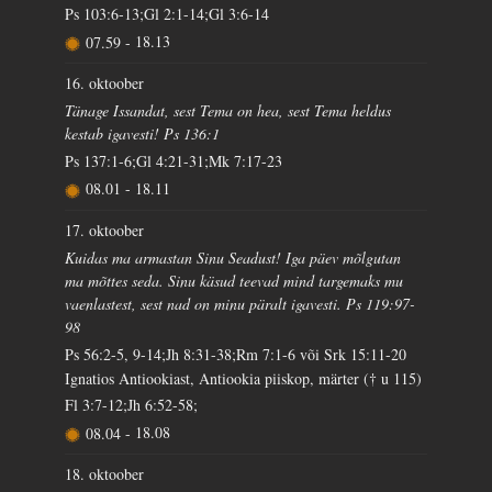
Ps 103:6-13;Gl 2:1-14;Gl 3:6-14
07.59
-
18.13
16. oktoober
Tänage Issandat, sest Tema on hea, sest Tema heldus
kestab igavesti! Ps 136:1
Ps 137:1-6;Gl 4:21-31;Mk 7:17-23
08.01
-
18.11
17. oktoober
Kuidas ma armastan Sinu Seadust! Iga päev mõlgutan
ma mõttes seda. Sinu käsud teevad mind targemaks mu
vaenlastest, sest nad on minu päralt igavesti. Ps 119:97-
98
Ps 56:2-5, 9-14;Jh 8:31-38;Rm 7:1-6 või Srk 15:11-20
Ignatios Antiookiast, Antiookia piiskop, märter († u 115)
Fl 3:7-12;Jh 6:52-58;
08.04
-
18.08
18. oktoober