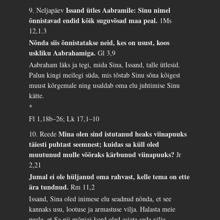
Issand ütles Aabramile: Sinu nimel
9. Neljapäev
õnnistavad endid kõik suguvõsad maa peal.
1Ms
12,1.3
Nõnda siis õnnistatakse neid, kes on usust, koos
uskliku Aabrahamiga.
Gl 3,9
Aabraham läks ja tegi, mida Sina, Issand, talle ütlesid.
Palun kingi meilegi süda, mis tõstab Sinu sõna kõigest
muust kõrgemale ning usaldab oma elu juhtimise Sinu
kätte.
*
Fl 1,18b–26; Lk 17,1–10
Mina olen sind istutanud heaks viinapuuks
10. Reede
täiesti puhtast seemnest; kuidas sa küll oled
muutunud mulle võõraks kärbunud viinapuuks?
Jr
2,21
Jumal ei ole hüljanud oma rahvast, kelle tema on ette
ära tundnud.
Rm 11,2
Issand, Sina oled inimese elu seadnud nõnda, et see
kannaks usu, lootuse ja armastuse vilja. Halasta meie
peale, et Sa nii mõnigi kord oled asjata seda vilja