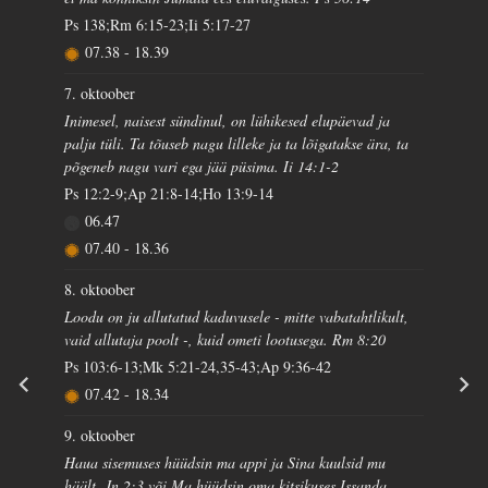
Ps 138;Rm 6:15-23;Ii 5:17-27
07.38
-
18.39
7. oktoober
Inimesel, naisest sündinul, on lühikesed elupäevad ja
palju tüli. Ta tõuseb nagu lilleke ja ta lõigatakse ära, ta
põgeneb nagu vari ega jää püsima. Ii 14:1-2
Ps 12:2-9;Ap 21:8-14;Ho 13:9-14
06.47
07.40
-
18.36
8. oktoober
Loodu on ju allutatud kaduvusele - mitte vabatahtlikult,
vaid allutaja poolt -, kuid ometi lootusega. Rm 8:20
Ps 103:6-13;Mk 5:21-24,35-43;Ap 9:36-42
07.42
-
18.34
9. oktoober
Haua sisemuses hüüdsin ma appi ja Sina kuulsid mu
häält. Jn 2:3 või Ma hüüdsin oma kitsikuses Issanda