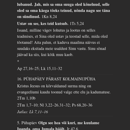
lubanud. Jah, mis sa oma suuga oled kõnelnud, selle
oled sa oma käega tõeks teinud, nõnda nagu see täna
on sündinud.
1Kn 8,24
Ustav on see, kes teid kutsub.
1Ts 5,24
Issand, milline vägev lohutus ja lootus on selles
teadmises, et Sina oled ustav ja teostad selle, mida oled
tõotanud! Aita palun, et kaduva maailma näivus ei
suudaks eksitada meie usaldust Sinu vastu. Sinu sõnad
jäävad ka siis, kui kõik muu kaob.
*
Ap 27,16–25; Lk 15,11–32
16. PÜHAPÄEV PÄRAST KOLMAINUPÜHA
Kristus Jeesus on kõrvaldanud surma ning on
evangeeliumi kaudu toonud valge ette elu ja kadumatuse.
2Tm 1,10b
2Tm 1,7–10; Nl 3,22–26.31–32; Ps 68,20–36
Jutlus: Lk 7,11–16
Olgu see hea või kuri, me kuulame
5. Pühapäev
Issanda, oma Jumala häält.
Jr 42,6