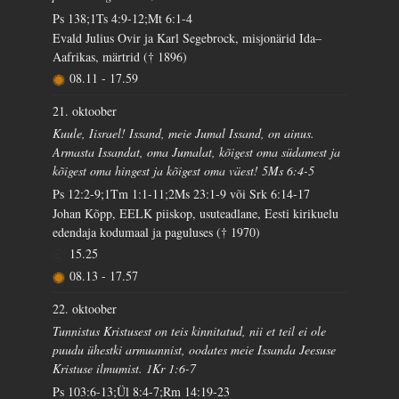
Ps 138;1Ts 4:9-12;Mt 6:1-4
Evald Julius Ovir ja Karl Segebrock, misjonärid Ida–
Aafrikas, märtrid († 1896)
08.11
-
17.59
21. oktoober
Kuule, Iisrael! Issand, meie Jumal Issand, on ainus.
Armasta Issandat, oma Jumalat, kõigest oma südamest ja
kõigest oma hingest ja kõigest oma väest! 5Ms 6:4-5
Ps 12:2-9;1Tm 1:1-11;2Ms 23:1-9 või Srk 6:14-17
Johan Kõpp, EELK piiskop, usuteadlane, Eesti kirikuelu
edendaja kodumaal ja paguluses († 1970)
15.25
08.13
-
17.57
22. oktoober
Tunnistus Kristusest on teis kinnitatud, nii et teil ei ole
puudu ühestki armuannist, oodates meie Issanda Jeesuse
Kristuse ilmumist. 1Kr 1:6-7
Ps 103:6-13;Ül 8:4-7;Rm 14:19-23