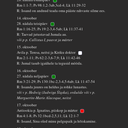
Rm 1:1-7; Ps 98:1,2-3ab,3cd-4; Lk 11:29-32
R: Issand on andnud teada oma pääste rahvaste silme ees.
14. oktoober
28. nädala teisipäev
Rm 1:16-25; Ps 19:2-3,4-5ab; Lk 11:37-41
R: Taevad jutustavad Jumala au.
või p p. Callistus I, paavst ja märter
15. oktoober
Avila p. Teresa, neitsi ja Kiriku doktor
Rm 2:1-11; Ps 62:2-3,6-7,9; Lk 11:42-46
R: Jumal tasub igaühele ta tegusid mööda.
16. oktoober
27. nädala neljapäev
Rm 3:21-29; Ps 130:1bc-2,3-4,5-6ab; Lk 11:47-54
R: Issanda juures on heldus ja rohke lunastus.
või v p. Hedwig (Jadwiga Śląska), orduõde või v p.
Marguerite-Marie Alacoque, neitsi
17. oktoober
Antiookia p. Ignatius, piiskop ja märter
Rm 4:1-8; Ps 32:1bcd-2,5,11; Lk 12:1-7
R: Issand, Sina oled minu pelgupaik ja hõiskamine.