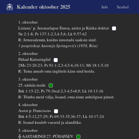
Kalender oktoober 2025
Info
Seaded
1. oktoober
Lisieux’ p. Jeesuselapse-Teresa, neitsi ja Kiriku doktor
Ne 2:1-8; Ps 137:1-2,3,4-5,6; Lk 9:57-62
R: Jeruusalemm, kuidas unustada saaksin sind.
† peapiiskop Antonijs Springovičs (1958, Riia)
2. oktoober
Pühad Kaitseinglid
2Ms 23:20-23; Ps 91:1-2,3-4,5-6,10-11; Mt 18:1-5,10
R: Tema annab oma inglitele käsu sind hoida.
3. oktoober
25. nädala reede
Brk 1:15-22; Ps 79:1bcd-2,3-4,5+8,9; Lk 10:13-16
R: Tõmba meid välja, Issand, oma nime auhiilguse pärast.
4. oktoober
Assisi p. Franciscus
Brk 4:5-12,27-29; Ps 69:33-35,36-37; Lk 10:17-24
R: Issand kuuleb vaeseid ja alandlike.
5. oktoober
╬ AASTARINGI 27. PÜHAPÄEV