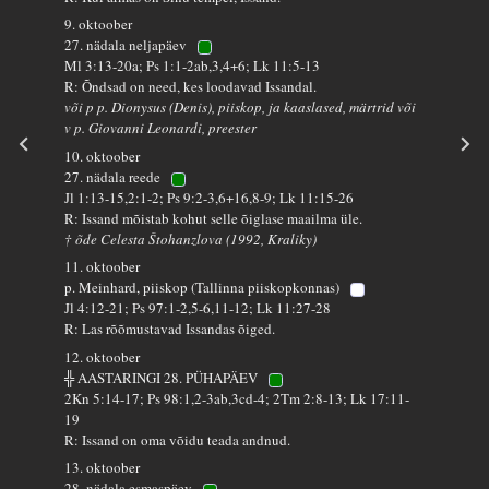
9. oktoober
27. nädala neljapäev
Ml 3:13-20a; Ps 1:1-2ab,3,4+6; Lk 11:5-13
R: Õndsad on need, kes loodavad Issandal.
või p p. Dionysus (Denis), piiskop, ja kaaslased, märtrid või
v p. Giovanni Leonardi, preester
10. oktoober
27. nädala reede
Jl 1:13-15,2:1-2; Ps 9:2-3,6+16,8-9; Lk 11:15-26
R: Issand mõistab kohut selle õiglase maailma üle.
† õde Celesta Štohanzlova (1992, Kraliky)
11. oktoober
p. Meinhard, piiskop (Tallinna piiskopkonnas)
Jl 4:12-21; Ps 97:1-2,5-6,11-12; Lk 11:27-28
R: Las rõõmustavad Issandas õiged.
12. oktoober
╬ AASTARINGI 28. PÜHAPÄEV
2Kn 5:14-17; Ps 98:1,2-3ab,3cd-4; 2Tm 2:8-13; Lk 17:11-
19
R: Issand on oma võidu teada andnud.
13. oktoober
28. nädala esmaspäev