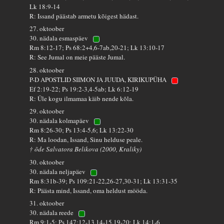
Lk 18:9-14
R: Issand päästab armetu kõigest hädast.
27. oktoober
30. nädala esmaspäev
Rm 8:12-17; Ps 68:2+4,6-7ab,20-21; Lk 13:10-17
R: See Jumal on meie pääste Jumal.
28. oktoober
P-D APOSTLID SIIMON JA JUUDA, KIRIKUPÜHA
Ef 2:19-22; Ps 19:2-3,4-5ab; Lk 6:12-19
R: Üle kogu ilmamaa käib nende kõla.
29. oktoober
30. nädala kolmapäev
Rm 8:26-30; Ps 13:4-5,6; Lk 13:22-30
R: Ma loodan, Issand, Sinu helduse peale.
† õde Salvatora Belikova (2000, Kraliky)
30. oktoober
30. nädala neljapäev
Rm 8:31b-39; Ps 109:21-22,26-27,30-31; Lk 13:31-35
R: Päästa mind, Issand, oma heldust mööda.
31. oktoober
30. nädala reede
Rm 9:1-5; Ps 147:12-13,14-15,19-20; Lk 14:1-6