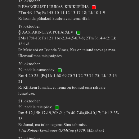
18. oktoober
P. EVANGELIST LUUKAS, KIRIKUPÜHA
2Tm 4:9-17a; Ps 145:10-11,12-13,17-18; Lk 10:1-9
R: Issanda pühakud kuulutavad tema riiki.
19. oktoober
╬ AASTARINGI 29. PÜHAPÄEV
2Ms 17:8-13; Ps 121:1bc-2,3-4,5-6,7-8; 2Tm 3:14-4:2; Lk
18:1-8
R: Meie abi on Issanda Nimes, Kes on teinud taeva ja maa.
Ülemaailmne misjonipäev
20. oktoober
29. nädala esmaspäev
Rm 4:20-25; [Ps] Lk 1:68-69,70-71,72-73,74-75; Lk 12:13-
21
R: Kiitkem Jumalat, et Tema on toonud oma rahvale
lunastuse.
21. oktoober
29. nädala teisipäev
Rm 5:12,15b,17-19,20b-21; Ps 40:7-8a,8b-10,17; Lk 12:35-
38
R: Jumal, ma tulen tegema Sinu tahtmist.
† isa Robert Lenzbauer OFMCap (1979, München)
22. oktoober