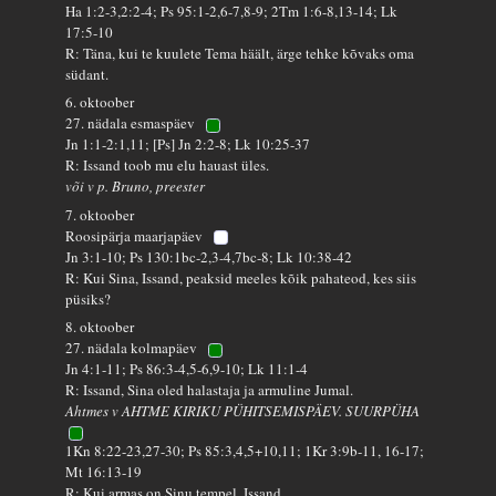
Ha 1:2-3,2:2-4; Ps 95:1-2,6-7,8-9; 2Tm 1:6-8,13-14; Lk
17:5-10
R: Täna, kui te kuulete Tema häält, ärge tehke kõvaks oma
südant.
6. oktoober
27. nädala esmaspäev
Jn 1:1-2:1,11; [Ps] Jn 2:2-8; Lk 10:25-37
R: Issand toob mu elu hauast üles.
või v p. Bruno, preester
7. oktoober
Roosipärja maarjapäev
Jn 3:1-10; Ps 130:1bc-2,3-4,7bc-8; Lk 10:38-42
R: Kui Sina, Issand, peaksid meeles kõik pahateod, kes siis
püsiks?
8. oktoober
27. nädala kolmapäev
Jn 4:1-11; Ps 86:3-4,5-6,9-10; Lk 11:1-4
R: Issand, Sina oled halastaja ja armuline Jumal.
Ahtmes v AHTME KIRIKU PÜHITSEMISPÄEV. SUURPÜHA
1Kn 8:22-23,27-30; Ps 85:3,4,5+10,11; 1Kr 3:9b-11, 16-17;
Mt 16:13-19
R: Kui armas on Sinu tempel, Issand.