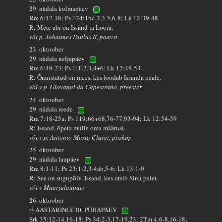
29. nädala kolmapäev
Rm 6:12-18; Ps 124:1bc-2,3-5,6-8; Lk 12:39-48
R: Meie abi on Issand ja Looja.
või p. Johannes Paulus II, paavst
23. oktoober
29. nädala neljapäev
Rm 6:19-23; Ps 1:1-2,3,4+6; Lk 12:49-53
R: Õnnistatud on mees, kes loodab Issanda peale.
või v p. Giovanni da Capestrano, preester
24. oktoober
29. nädala reede
Rm 7:18-25a; Ps 119:66+68,76-77,93-94; Lk 12:54-59
R: Issand, õpeta mulle oma määrusi.
või v p. Antonio Maria Claret, piiskop
25. oktoober
29. nädala laupäev
Rm 8:1-11; Ps 23:1-2,3-4ab,5-6; Lk 13:1-9
R: See on sugupõlv, Issand, kes otsib Sinu palet.
või v Maarjalaupäev
26. oktoober
╬ AASTARINGI 30. PÜHAPÄEV
Srk 35:12-14,16-18; Ps 34:2-3,17-19,23; 2Tm 4:6-8,16-18;