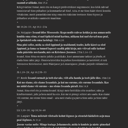
saanud avalikuks.
Ilm 15,4
Kõigeväeline Jumal, meie elu on kaugel prohvetlikust nägemusest, kus kõik rahvad
tunnistavad Sinu pühadust ja kummardavad Sind. Aita, et me Sinu häält tõesti kuulda
võtaksime, meelt parandaksime ning oma elu elaksime lootuses Sinu õiguse ja
pühaduse avalikuks saamisele maailmas.
*
Mt 10,26–33; Ap 10,1–23a
Issand ütles Moosesele: Kogu mulle rahvas kokku ja ma annan neile
26. Neljapäev
kuulda oma sõnu, et nad õpiksid mind kartma, niikaua kui nad elavad maa peal,
ja õpetaksid seda oma lastelegi.
5Ms 4,10
Sina püsi selles, mida sa oled õppinud ja usaldanud, teades, kelle käest sa oled
õppinud, ja kuna sa tunned lapsest saadik pühi kirju, mis võivad sulle tarkust
anda päästeks usu kaudu, mis on Kristuses Jeesuses.
2Tm 3,14–15
Issand, Sinu Sõna on meile juhiks ja allikaks, kust ammutame tarkust ja jõudu, et
elada Sinu tahte järgi. Õnnista kristliku koguduse kooskäimisi ja lastetööd, et usk
Jeesusesse Kristusesse, meie Päästjasse ja Lunastajasse, jõuaks paljude südameisse.
*
Jh 1,19–28; Ap 10,23b–33
Issand surmab ja teeb elavaks, viib alla hauda ja toob jälle üles.
27. Reede
1Sm 2,6
Kui me elame, siis elame Issandale, ja kui me sureme, siis sureme Issandale. Kas
me nüüd elame või sureme – me oleme Issanda päralt.
Rm 14,8
Jumal, Sina oled elu ja surma Issand. Kingi meie heitlikku ellu usaldust, rahu ja
kindlustunnet, juhi ja hoia meid ka siis, kui me ei pruugi sellest aru saada. Kas elame
või sureme, me oleme Sinu omad – aita meil elada iga päeva Sinu auks ja Sinu tahte
järgi.
*
Lk 3,10–18; Ap 10,34–48
Tema mõistab viletsaile kohut õiguses ja otsustab hädaliste asju maa
28. Laupäev
peal õigluses.
Js 11,4
Jeesus vastas neile: Minge teatage Johannesele, mida te kuulete ja näete: pimedad