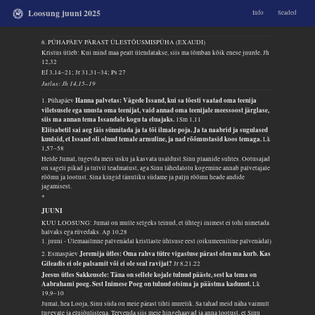
Loosung juuni 2025
Info
Seaded
6. PÜHAPÄEV PÄRAST ÜLESTÕUSMISPÜHA (EXAUDI)
Kristus ütleb: Kui mind maa pealt ülendatakse, siis ma tõmban kõik enese juurde.
Jh
12,32
Ef 3,14–21; Jr 31,31–34; Ps 27
Jutlus: Jh 14,15–19
Hanna palvetas: Vägede Issand, kui sa tõesti vaatad oma teenija
1. Pühapäev
viletsusele ega unusta oma teenijat, vaid annad oma teenijale meessoost järglase,
siis ma annan tema Issandale kogu ta eluajaks.
1Sm 1,11
Eliisabetil sai aeg täis sünnitada ja ta tõi ilmale poja. Ja ta naabrid ja sugulased
kuulsid, et Issand oli olnud temale armuline, ja nad rõõmustasid koos temaga.
Lk
1,57–58
Helde Jumal, tugevda meis usku ja kasvata usaldust Sinu plaanide suhtes. Ootusajad
on sageli pikad ja tulvil teadmatust, aga Sinu lähedalolu kogemine annab palvetajale
rõõmu ja lootust. Sina kingid tänuliku südame ja palju rõõmu heade andide
jagamisest.
*
JUUNI
KUU LOOSUNG: Jumal on mulle selgeks teinud, et ühtegi inimest ei tohi nimetada
halvaks ega rüvedaks.
Ap 10,28
1. juuni - Ülemaailmne palvenädal kristlaste ühtsuse eest (oikumeeniline palvenädal)
Jeremija ütles: Oma rahva tütre vigastuse pärast olen ma kurb. Kas
2. Esmaspäev
Gileadis ei ole palsamit või ei ole seal ravijat?
Jr 8,21.22
Jeesus ütles Sakkeusele: Täna on sellele kojale tulnud pääste, sest ka tema on
Aabrahami poeg. Sest Inimese Poeg on tulnud otsima ja päästma kadunut.
Lk
19,9–10
Jumal, hea Looja, Sinu süda on meie pärast tihti murelik. Sa tahad meid näha vaimult
tugevate ja elujõulistena. Tervenda siis meie hingehaavad ja anna lootust, et Sinu