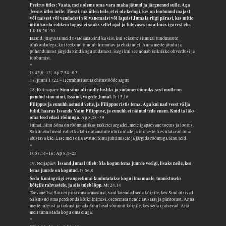
Peetrus ütles: Vaata, meie oleme oma vara maha jätnud ja järgnenud sulle. Aga
Jeesus ütles neile: Tõesti, ma ütlen teile, et ei ole kedagi, kes on loobunud majast
või naisest või vendadest või vanemaist või lapsist Jumala riigi pärast, kes mitte
mitu korda rohkem tagasi ei saaks sellel ajal ja tulevases maailmas igavest elu.
Lk 18,28–30
Issand, julgusta meid usaldama Sind ka siis, kui seisame silmitsi tundmatute
olukordadega, kui teekond tundub hirmutav ja ebakindel. Anna meile jõudu ja
pühendumust järgida Sind kogu südamest, isegi kui see nõuab isiklikke ohverdusi ja
loobumist.
*
Js 43,8–13; Ap 7,54–8,3
17. juuni 1722 – Herrnhuti asula ehitustööde algus
Sinu sõna oli mulle lustiks ja südamerõõmuks, sest mulle on
18. Kolmapäev
pandud sinu nimi, Issand, vägede Jumal.
Jr 15,16
Filippus ja eunuhh astusid vette, ja Filippus ristis tema. Aga kui nad veest välja
tulid, haaras Issanda Vaim Filippuse, ja eunuhh ei näinud teda enam. Kuid ta läks
oma teed edasi rõõmuga.
Ap 8,38–39
Jumal, Sinu Sõna on rõõmuallikas rasketel aegadel, meie igapäevane toetus ja lootus.
Sa kõnetad meid vahel ka läbi ootamatute olukordade ja inimeste, kes ulatavad oma
abistava käe. Lase meil olla avatud Sinu juhtimisele ja järgida rõõmuga Sinu teid.
*
Js 57,14–16; Ap 8,4–25
Issand Jumal ütleb: Ma kogun tema juurde veelgi, lisaks neile, kes
19. Neljapäev
tema juurde on kogutud.
Js 56,8
Seda Kuningriigi evangeeliumi kuulutatakse kogu ilmamaale, tunnistuseks
kõigile rahvastele, ja siis tuleb lõpp.
Mt 24,14
Taevane Isa, Sina ei piira oma armastust, vaid laiendad seda kõigile, kes Sind otsivad.
Sa kutsud oma perekonda kõiki inimesi, olenemata nende taustast ja päritolust. Anna
meile julgust ja tarkust jagada Sinu head sõnumit kõigile, kes seda igatsevad. Aita
meil tunnistada kogu oma eluga.
*