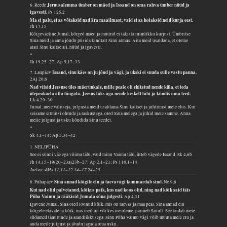
Jeruusalemma ümber on mäed ja Issand on oma rahva ümber nüüd ja
6. Reede
igavesti.
Ps 125,2
Ma ei palu, et sa võtaksid nad ära maailmast, vaid et sa hoiaksid neid kurja eest.
Jh 17,15
Kõigeväeline Jumal, kõrged mäed ja müürid ei takista inimlikku kurjust. Ümbritse
Sina meid ja anna jõudu püsida kindlalt Sinu armus. Aita meid usaldada, et oleme
alati Sinu kaitse all, nüüd ja igavesti.
*
Jh 19,25–27; Ap 5,17–33
Issand, sinu käes on ju jõud ja vägi, ja ükski ei suuda sulle vastu panna.
7. Laupäev
2Aj 20,6
Nad viisid Jeesuse üles mäerünkale, mille peale oli ehitatud nende küla, et teda
ülepeakaela alla tõugata. Jeesus läks aga nende keskelt läbi ja kõndis oma teed.
Lk 4,29–30
Jumal, meie valitseja, julgusta meid usaldama Sinu kaitset ja juhtimist meie elus. Kui
seisame silmitsi ohtude ja raskustega, oled Sina meiega ja juhid meie samme. Anna
meile julgust ja usku kõndida Sinu teedel.
*
Sk 4,1–14; Ap 5,34–42
1. NELIPÜHA
See ei sünni väe ega võimu läbi, vaid minu Vaimu läbi, ütleb vägede Issand.
Sk 4,6b
Jh 14,15–19(20–23a)23b–27; Ap 2,1–21; Ps 118,1–14
Jutlus: 4Ms 11,11–12.14–17.24–25
Sina annad kõigile elu ja taevavägi kummardab sind.
8. Pühapäev
Ne 9,6
Kui nad olid palvetanud, kõikus paik, kus nad koos olid, ning nad kõik said täis
Püha Vaimu ja rääkisid Jumala sõna julgesti.
Ap 4,31
Igavene Jumal, Sina oled loonud kõik, mis on taevas ja maa peal. Sina annad elu
kõigele elavale ja kõik, mis meil on või kes me oleme, pärineb Sinult. See täidab meie
südamed tänutunde ja alandlikkusega. Sinu Püha Vaimu vägi võib muuta meie elu ja
anda meile julgust ja jõudu jagada oma usku.