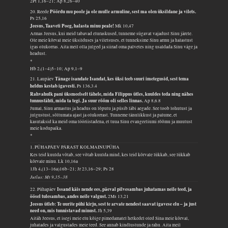
2Pt 1,16–21; Ap 8,26–40
Pöördu mu poole ja ole mulle armuline, sest ma olen üksildane ja vilets.
20. Reede
Ps 25,16
Jeesus, Taaveti Poeg, halasta minu peale!
Mk 10,47
Armas Jeesus, kui meid tabavad eluraskused, tunneme sügavat vajadust Sinu järele.
Ole meie kõrval meie üksilduses ja viletsuses, et tunneksime Sinu armu ja halastust
igas olukorras. Aita meil olla julged ja siirad oma palvetes ning usaldada Sinu väge ja
headust.
*
Hb 2,(1–4)5–10; Ap 9,1–9
Tänage isandate Isandat, kes üksi teeb suuri imetegusid, sest tema
21. Laupäev
heldus kestab igavesti.
Ps 136,3.4
Rahvahulk pani üksmeelselt tähele, mida Filippus ütles, kuuldes teda ning nähes
tunnustähti, mida ta tegi. Ja suur rõõm oli selles linnas.
Ap 8,6.8
Jumal, Sinu armastus ja headus on lõputu ja püsib läbi aegade. See toob lohutust ja
julgustust, sõltumata ajast ja olukorrast. Tunneme tänulikkust ja palume, et
kasutaksid ka meid oma tööriistadena, et tuua Sinu evangeeliumi rõõmu ja muutust
meie kodupaika.
*
1. PÜHAPÄEV PÄRAST KOLMAINUPÜHA
Kes teid kuulda võtab, see võtab kuulda mind, kes teid kõrvale lükkab, see lükkab
kõrvale minu.
Lk 10,16a
1Jh 4,(13–16a)16b–21; Jr 23,16–29; Ps 28
Jutlus: Mt 9,35–38
Issand käis nende ees, päeval pilvesambas juhatamas neile teed, ja
22. Pühapäev
öösel tulesambas, andes neile valgust.
2Ms 13,21
Jeesus ütleb: Te uurite pühi kirju, sest te arvate nendest saavat igavese elu – ja just
need on, mis tunnistavad minust.
Jh 5,39
Aitäh Jeesus, et isegi meie elu kõige pimedamatel hetkedel oled Sina meie kõrval,
juhatades ja valgustades meie teed. See annab kindlustunde ja rahu. Aita meil