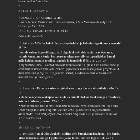
tähendusrikas Sinu silmis.
*
Ap 18,1–11; Ap 7,30–43
KOLMAINUPÜHA (TRINITATIS)
Issanda Jeesuse Kristuse arm, Jumala armastus ja Püha Vaimu osadus olgu teie
kõikidega.
2Kr 13,13
Jh 3,1–8(9–13); Rm 11,(32)33–36; Ps 13
Jutlus: 4Ms 6,22–27
Mõistke kohut tões, osutage heldust ja halastust igaüks oma vennale!
15. Pühapäev
Sk 7,9
Issanda sulane ärgu tülitsegu, vaid olgu lahke kõikide vastu, osav õpetama,
valmis kannatama kurja, kes tasase meelega noomib vastupanijaid, et Jumal
neile kuidagi annaks meelt parandada ja tunnetada tõde.
2Tm 2,24–25
Kõigeväeline Jumal, Sa ootad oma rahvalt mitte ainult õiglust, vaid ka kaastunnet ja
armastust üksteise vastu. Aita, et meie igapäevaelu suhtumised ja teod peegeldaksid
Sinu armastust ja õiglust. Kingi meile tarkust ja südameheadust, et teeniksime
ustavalt Sind ja oma ligimest.
*
Rahulik vastus vaigistab raevu, aga haavav sõna õhutab viha.
16. Esmaspäev
Õp
15,1
Võta terve õpetuse eeskujuks see, mida sa minult oled kuulnud usus ja armastuses,
mis on Kristuses Jeesuses.
2Tm 1,13
Armas Jumal, too rahu ja mõistmist meie suhetesse, et võiksime olla teadlikud oma
sõnade mõjust teistele ning suhtleksime leebelt ja rahulikult isegi keerulistes
olukordades. Aita meil järgida tervet õpetust ning elada usus ja armastuses, mis on
Kristuses Jeesuses.
*
2Ms 3,13–20; Ap 7,44–53
Jumal ütles Jaakobile: Mina olen Jumal, sinu isa Jumal, ära karda.
17. Teisipäev
Mina lähen koos sinuga Egiptusesse ja ma toon sind sealt tagasi.
1Ms 46,3.4