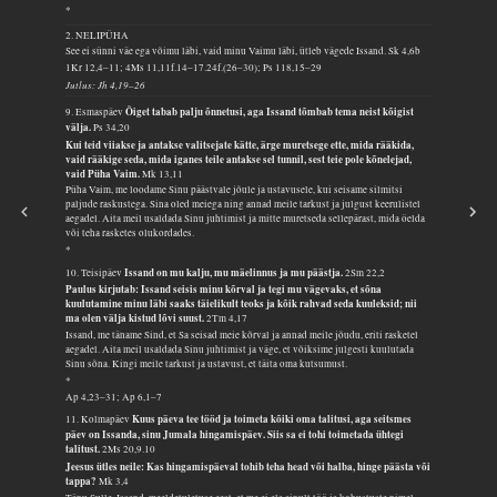
*
2. NELIPÜHA
See ei sünni väe ega võimu läbi, vaid minu Vaimu läbi, ütleb vägede Issand.
Sk 4,6b
1Kr 12,4–11; 4Ms 11,11f.14–17.24f.(26–30); Ps 118,15–29
Jutlus: Jh 4,19–26
Õiget tabab palju õnnetusi, aga Issand tõmbab tema neist kõigist
9. Esmaspäev
välja.
Ps 34,20
Kui teid viiakse ja antakse valitsejate kätte, ärge muretsege ette, mida rääkida,
vaid rääkige seda, mida iganes teile antakse sel tunnil, sest teie pole kõnelejad,
vaid Püha Vaim.
Mk 13,11
Püha Vaim, me loodame Sinu päästvale jõule ja ustavusele, kui seisame silmitsi
paljude raskustega. Sina oled meiega ning annad meile tarkust ja julgust keerulistel
aegadel. Aita meil usaldada Sinu juhtimist ja mitte muretseda sellepärast, mida öelda
või teha rasketes olukordades.
*
Issand on mu kalju, mu mäelinnus ja mu päästja.
10. Teisipäev
2Sm 22,2
Paulus kirjutab: Issand seisis minu kõrval ja tegi mu vägevaks, et sõna
kuulutamine minu läbi saaks täielikult teoks ja kõik rahvad seda kuuleksid; nii
ma olen välja kistud lõvi suust.
2Tm 4,17
Issand, me täname Sind, et Sa seisad meie kõrval ja annad meile jõudu, eriti rasketel
aegadel. Aita meil usaldada Sinu juhtimist ja väge, et võiksime julgesti kuulutada
Sinu sõna. Kingi meile tarkust ja ustavust, et täita oma kutsumust.
*
Ap 4,23–31; Ap 6,1–7
Kuus päeva tee tööd ja toimeta kõiki oma talitusi, aga seitsmes
11. Kolmapäev
päev on Issanda, sinu Jumala hingamispäev. Siis sa ei tohi toimetada ühtegi
talitust.
2Ms 20,9.10
Jeesus ütles neile: Kas hingamispäeval tohib teha head või halba, hinge päästa või
tappa?
Mk 3,4