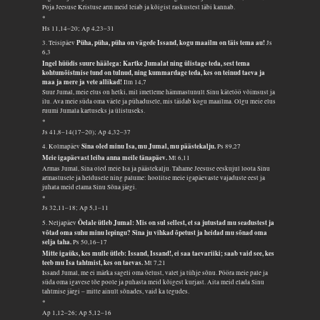
Poja Jeesuse Kristuse arm meid leiab ja kõigist raskustest läbi kannab.
*
Hs 11,14–20; Ap 4,23–31
Püha, püha, püha on vägede Issand, kogu maailm on täis tema au!
3. Teisipäev
Js
6,3
Ingel hüüdis suure häälega: Kartke Jumalat ning ülistage teda, sest tema
kohtumõistmise tund on tulnud, ning kummardage teda, kes on teinud taeva ja
maa ja mere ja vete allikad!
Ilm 14,7
Suur Jumal, meie elus on hetki, mil imetleme hämmastunult Sinu kätetöö võimsust ja
ilu. Ava meie süda oma väele ja pühadusele, mis täidab kogu maailma. Olgu meie elus
ruumi Jumala kartuseks ja ülistuseks.
*
Js 41,8–14(17–20); Ap 4,32–37
Sina oled minu Isa, mu Jumal, mu päästekalju.
4. Kolmapäev
Ps 89,27
Meie igapäevast leiba anna meile tänapäev.
Mt 6,11
Armas Jumal, Sina oled meie Isa ja päästekalju. Tahame Jeesuse eeskujul loota Sinu
armastusele ja heldusele ning palume: hoolitse meie igapäevaste vajaduste eest ja
juhata meid elama Sinu Sõna järgi.
*
Js 32,11–18; Ap 5,1–11
Õelale ütleb Jumal: Mis on sul sellest, et sa jutustad mu seadustest ja
5. Neljapäev
võtad oma suhu minu lepingu? Sina ju vihkad õpetust ja heidad mu sõnad oma
selja taha.
Ps 50,16–17
Mitte igaüks, kes mulle ütleb: Issand, Issand!, ei saa taevariiki; saab vaid see, kes
teeb mu Isa tahtmist, kes on taevas.
Mt 7,21
Issand Jumal, me ei märka sageli oma õelust, valet ja tühje sõnu. Pööra meie pale ja
süda oma igavese tõe poole ja puhasta meid kõigest kurjast. Aita meid elada Sinu
tahtmise järgi – mitte ainult sõnades, vaid ka tegudes.
*
Ap 1,12–26; Ap 5,12–16