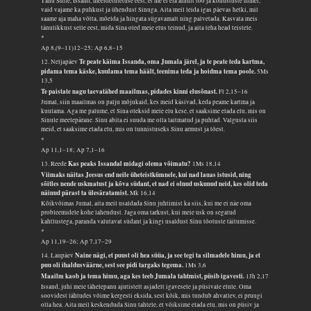
Tänu Sulle, Issand, meeldetuletuse eest, et me ei ela ainult töö ja kohustuste nimel,
vaid vajame ka puhkust ja ühendust Sinuga. Aita meil leida igas päevas hetki, mil
saame aja maha võtta, mõelda ja hingata sügavamalt ning palvetada. Kasvata meis
tänulikkust selle eest, mida Sina oled meie elus teinud, ja aita teha head teistele.
*
Ap 8,(9–11)12–25; Ap 6,8–15
Te peate käima Issanda, oma Jumala järel, ja te peate teda kartma,
12. Neljapäev
pidama tema käske, kuulama tema häält, teenima teda ja hoidma tema poole.
5Ms
13,5
Te paistate nagu taevatähed maailmas, pidades kinni elusõnast.
Fl 2,15–16
Jumal, siin maailmas on palju mõjukaid, kes meid käsivad, keda peame kartma ja
kuulama. Aga me palume, et Sina oleksid meie elu kese, et saaksime elada elu, mis on
Sinule meelepärane. Sinu abita ei suuda me olla laitmatud ja puhtad. Valgusta siis
meid, et saaksime elada elu, mis on tunnistuseks Sinu armust ja tõest.
*
Ap 11,1–18; Ap 7,1–16
Kas peaks Issandal midagi olema võimatu?
13. Reede
1Ms 18,14
Viimaks näitas Jeesus end neile üheteistkümnele, kui nad lauas istusid, ning
sõitles nende uskmatust ja kõva südant, et nad ei olnud uskunud neid, kes olid teda
näinud pärast ta ülesäratamist.
Mk 16,14
Kõikvõimas Jumal, aita meil usaldada Sinu juhtimist ka siis, kui me ei näe oma
probleemidele kohe lahendust. Jaga oma tarkust, kui meie usk on segatud
kahtlustega, paranda valutavat südant ja kingi usaldust Sinu tõotuste täitumisse.
*
Ap 11,19–26; Ap 7,17–29
Naine nägi, et puust oli hea süüa, ja see tegi ta silmadele himu, ja et
14. Laupäev
puu oli ihaldusväärne, sest see pidi targaks tegema.
1Ms 3,6
Maailm kaob ja tema himu, aga kes teeb Jumala tahtmist, püsib igavesti.
1Jh 2,17
Issand, juhi meie tähelepanu ajutistelt asjadelt igavesele ja püsivale elule. Oma
soovidest lähtudes võime kergesti eksida, sest kõik, mis tundub ahvatlev, ei pruugi
olla hea. Aita meil keskenduda Sinu tahtele, et võiksime elada elu, mis on püsiv ja