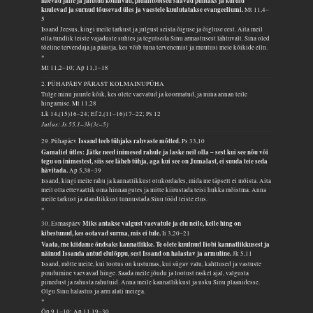
näevad jälle ja jalutud kõnnivad, pidalitõbised saavad puhtaks ja kurdid
kuulevad ja surnud tõusevad üles ja vaestele kuulutatakse evangeeliumi.
Mt 11,4–
5
Issand Jeesus, kingi meile tarkust ja julgust seista õiguse ja õigluse eest. Aita meil
olla tundlik teiste vajaduste suhtes ja tegutseda Sinu armastusest lähtuvalt. Sina oled
tõeline tervendaja ja päästja, kes võib tuua tervenemist ja muutusi meie kõikide ellu.
*
Mt 11,2–10; Ap 11,1–18
2. PÜHAPÄEV PÄRAST KOLMAINUPÜHA
Tulge minu juurde kõik, kes olete vaevatud ja koormatud, ja mina annan teile
hingamise.
Mt 11,28
Lk 14,(15)16–24; Ef 2,(11–16)17–22; Ps 12
Jutlus: Js 55,1–3b(3c–5)
Issand teeb tühjaks rahvaste mõtted.
29. Pühapäev
Ps 33,10
Gamaliel ütles: Jätke need inimesed rahule ja laske neil olla – sest kui see nõu või
tegu on inimestest, siis see läheb tühja, aga kui see on Jumalast, ei suuda teie seda
hävitada.
Ap 5,38–39
Issand, kingi meile rahu ja kannatlikkust olukordades, mida me täpselt ei mõista. Aita
meil olla ettevaatlik oma hinnangutes ja mitte kiirustada teisi hukka mõistma. Anna
meile tarkust ja alandlikkust tunnustada Sinu tööd teiste elus.
*
Miks antakse valgust vaevatule ja elu neile, kelle hing on
30. Esmaspäev
kibestunud, kes ootavad surma, mis ei tule.
Ii 3,20–21
Vaata, me kiidame õndsaks kannatlikke. Te olete kuulnud Iiobi kannatlikkusest ja
näinud Issanda antud elulõppu, sest Issand on halastav ja armuline.
Jk 5,11
Issand, mõtle meile, kui lootus on kustumas, kui sügav valu, kahtlused ja vastuste
puudumine vaevavad hinge. Saada meile jõudu ja lootust raskel ajal, valgusta
pimedust ja rahusta rahutuid. Anna meile kannatlikkust ja usku Sinu plaanidesse.
Olgu Sinu halastus ja arm alati meiega.
*
Õp 9,1–10; Ap 11,19–30