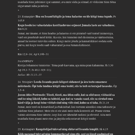
usaldada Sinu juhtimist igal sammul, ava meie süda ja silmad, et võiksime Sinu Sõna
sügavamalt näha ja mõista.
*
Hea on Issand kõigile ja tema halastus on üle kõigi tema tegude.
23. Esmaspäev
Ps
145,9
Kogu loodu ise vabastatakse kord kaduvuse orjusest Jumala laste au vabadusse.
Rm 8,21
Jumal, me täname, et Sinu headus ja halastus ei ole piiratud vaid teatud inimestega,
vaid see puudutab meid kõiki. Ka siis, kui tunneme end eksinuina ja väärtusetuina,
annad Sa lootust tuleviku suhtes. Kingi meile jõudu ja kannatlikkust oodata seda
päeva, mil kogu loodu saab vabastatud ja osa Jumala kirkusest.
*
Rm 12,9–16; Ap 9,19b–31
JAANIPÄEV
Ristija Johannese tunnistus: Tema peab kasvama, aga mina pean kahanema.
Jh 3,30
Ap 19,1–7; Js 40,1–8(9–11);
Jutlus: Mt 11,11–15
Looda Issanda peale kõigest südamest ja ära toetu omaenese
24. Teisipäev
mõistusele. Õpi teda tundma kõigil oma teedel, siis ta teeb su teerajad tasaseks.
Õp
3,5–6
Jeesus ütles Peetrusele: Tõesti, tõesti, ma ütlen sulle, kui sa olid noor, vöötasid sa
end ise ning läksid, kuhu sa tahtsid, aga kui sa vanaks saad, siis sa sirutad oma
käed välja ja keegi teine vöötab sind ning viib sind, kuhu sa ei taha.
Jh 21,18
Jumal, meie teed on konarlikud ja ebakindlad, kui toetume ainuüksi oma tarkusele ja
väldime Sinu juhatust. Meie elu ei ole alati meie enda kontrolli all. Peame olema
valmis alistuma Sinu tahtele, isegi kui see tähendab raskusi ja ohvreid. Aita meil
usaldada Sinu plaani meie elus ja järgida seda ustavalt kõigil teedel.
*
Kaugelolijad tulevad ning ehitavad Issanda templit.
25. Kolmapäev
Sk 6,15
Kõik paganad tulevad ning kummardavad sinu ette, sest su õiged seadmised on