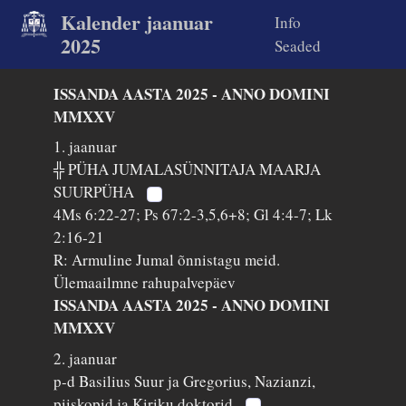
Kalender jaanuar
Info
2025
Seaded
ISSANDA AASTA 2025 - ANNO DOMINI
MMXXV
1. jaanuar
╬ PÜHA JUMALASÜNNITAJA MAARJA
SUURPÜHA
4Ms 6:22-27; Ps 67:2-3,5,6+8; Gl 4:4-7; Lk
2:16-21
R: Armuline Jumal õnnistagu meid.
Ülemaailmne rahupalvepäev
ISSANDA AASTA 2025 - ANNO DOMINI
MMXXV
2. jaanuar
p-d Basilius Suur ja Gregorius, Nazianzi,
piiskopid ja Kiriku doktorid