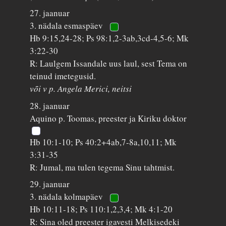
27. jaanuar
3. nädala esmaspäev
Hb 9:15,24-28; Ps 98:1,2-3ab,3cd-4,5-6; Mk
3:22-30
R: Laulgem Issandale uus laul, sest Tema on
teinud imetegusid.
või v p. Angela Merici, neitsi
28. jaanuar
Aquino p. Toomas, preester ja Kiriku doktor
Hb 10:1-10; Ps 40:2+4ab,7-8a,10,11; Mk
3:31-35
R: Jumal, ma tulen tegema Sinu tahtmist.
29. jaanuar
3. nädala kolmapäev
Hb 10:11-18; Ps 110:1,2,3,4; Mk 4:1-20
R: Sina oled preester igavesti Melkisedeki