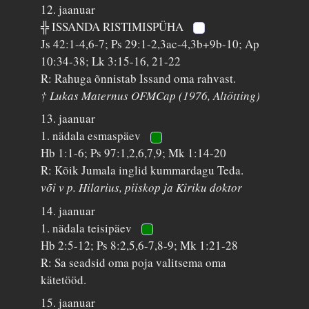
12. jaanuar
╬ ISSANDA RISTIMISPÜHA
Js 42:1-4,6-7; Ps 29:1-2,3ac-4,3b+9b-10; Ap
10:34-38; Lk 3:15-16, 21-22
R: Rahuga õnnistab Issand oma rahvast.
† Lukas Maternus OFMCap (1976, Altötting)
13. jaanuar
1. nädala esmaspäev
Hb 1:1-6; Ps 97:1,2,6,7,9; Mk 1:14-20
R: Kõik Jumala inglid kummardagu Teda.
või v p. Hilarius, piiskop ja Kiriku doktor
14. jaanuar
1. nädala teisipäev
Hb 2:5-12; Ps 8:2,5,6-7,8-9; Mk 1:21-28
R: Sa seadsid oma poja valitsema oma
kätetööd.
15. jaanuar