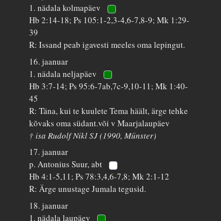
1. nädala kolmapäev
Hb 2:14-18; Ps 105:1-2,3-4,6-7,8-9; Mk 1:29-
39
R: Issand peab igavesti meeles oma lepingut.
16. jaanuar
1. nädala neljapäev
Hb 3:7-14; Ps 95:6-7ab,7c-9,10-11; Mk 1:40-
45
R: Täna, kui te kuulete Tema häält, ärge tehke
kõvaks oma südant.või v Maarjalaupäev
† isa Rudolf Nikl SJ (1990, Münster)
17. jaanuar
p. Antonius Suur, abt
Hb 4:1-5,11; Ps 78:3,4,6-7,8; Mk 2:1-12
R: Ärge unustage Jumala tegusid.
18. jaanuar
1. nädala laupäev