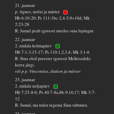
21. jaanuar
p. Agnes, neitsi ja märter
Hb 6:10-20; Ps 111:1bc-2,4-5,9+10d; Mk
2:23-28
R: Jumal peab igavesti meeles oma lepingut.
22. jaanuar
2. nädala kolmapäev
Hb 7:1-3,15-17; Ps 110:1,2,3,4; Mk 3:1-6
R: Sina oled preester igavesti Melkisedeki
korra järgi.
või p p. Vincentius, diakon ja märter
23. jaanuar
2. nädala neljapäev
Hb 7:25-8:6; Ps 40:7-8a,8b-9,10,17; Mk 3:7-
12
R: Jumal, ma tulen tegema Sinu tahtmist.
24. jaanuar