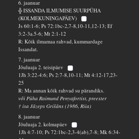
6. jaanuar
╬ ISSANDA ILMUMISE SUURPÜHA
(KOLMEKUNINGAPÄEV)
Js 60:1-6; Ps 72:1bc-2,7-8,10-11,12-13; Ef
3:2-3a.5-6; Mt 2:1-12
R: Kõik ilmamaa rahvad, kummardage
Issandat.
7. jaanuar
Jõuluaja 2. teisipäev
1Jh 3:22-4:6; Ps 2:7-8,10-11; Mt 4:12-17,23-
25
R: Ma annan kõik rahvad su pärandiks.
või Püha Raimund Penyafortist, preester
† isa Jāzeps Grišāns (1986, Riia)
8. jaanuar
Jõuluaja 2. kolmapäev
1Jh 4:7-10; Ps 72:1bc-2,3-4(ab),7-8; Mk 6:34-