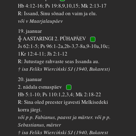
Hb 4:12-16; Ps 19:8,9,10,15; Mk 2:13-17
R: Issand, Sinu sõnad on vaim ja elu.
või v Maarjalaupäev
19. jaanuar
╬ AASTARINGI 2. PÜHAPÄEV
Js 62:1-5; Ps 96:1-2a,2b-3,7-8a,9-10a,10c;
1Kr 12:4-11; Jh 2:1-12
R: Jutustage rahvaste seas Issanda au.
† isa Feliks Wierciński SJ (1940, Bukarest)
20. jaanuar
2. nädala esmaspäev
Hb 5:1-10; Ps 110:1,2,3,4; Mk 2:18-22
R: Sina oled preester igavesti Melkisedeki
korra järgi.
või p p. Fabianus, paavst ja märter. või p p.
Sebastianus, märter
† isa Feliks Wierciński SJ (1940, Bukarest