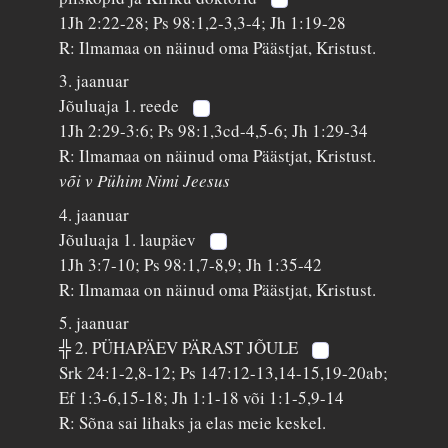
1Jh 2:22-28; Ps 98:1,2-3,3-4; Jh 1:19-28
R: Ilmamaa on näinud oma Päästjat, Kristust.
3. jaanuar
Jõuluaja 1. reede
1Jh 2:29-3:6; Ps 98:1,3cd-4,5-6; Jh 1:29-34
R: Ilmamaa on näinud oma Päästjat, Kristust.
või v Pühim Nimi Jeesus
4. jaanuar
Jõuluaja 1. laupäev
1Jh 3:7-10; Ps 98:1,7-8,9; Jh 1:35-42
R: Ilmamaa on näinud oma Päästjat, Kristust.
5. jaanuar
╬ 2. PÜHAPÄEV PÄRAST JÕULE
Srk 24:1-2,8-12; Ps 147:12-13,14-15,19-20ab;
Ef 1:3-6,15-18; Jh 1:1-18 või 1:1-5,9-14
R: Sõna sai lihaks ja elas meie keskel.