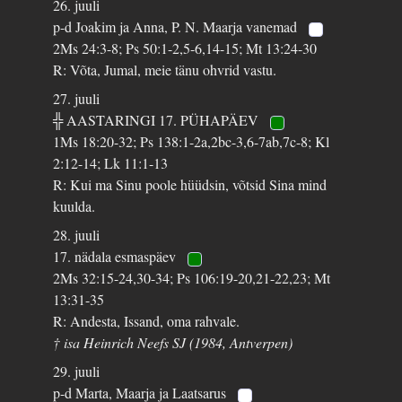
26. juuli
p-d Joakim ja Anna, P. N. Maarja vanemad
2Ms 24:3-8; Ps 50:1-2,5-6,14-15; Mt 13:24-30
R: Võta, Jumal, meie tänu ohvrid vastu.
27. juuli
╬ AASTARINGI 17. PÜHAPÄEV
1Ms 18:20-32; Ps 138:1-2a,2bc-3,6-7ab,7c-8; Kl
2:12-14; Lk 11:1-13
R: Kui ma Sinu poole hüüdsin, võtsid Sina mind
kuulda.
28. juuli
17. nädala esmaspäev
2Ms 32:15-24,30-34; Ps 106:19-20,21-22,23; Mt
13:31-35
R: Andesta, Issand, oma rahvale.
† isa Heinrich Neefs SJ (1984, Antverpen)
29. juuli
p-d Marta, Maarja ja Laatsarus