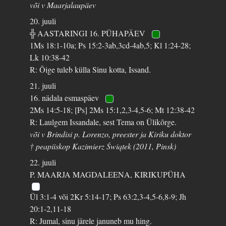
või v Maarjalaupäev
20. juuli
╬ AASTARINGI 16. PÜHAPÄEV
1Ms 18:1-10a; Ps 15:2-3ab,3cd-4ab,5; Kl 1:24-28;
Lk 10:38-42
R: Õige tuleb külla Sinu kotta, Issand.
21. juuli
16. nädala esmaspäev
2Ms 14:5-18; [Ps] 2Ms 15:1,2,3-4,5-6; Mt 12:38-42
R: Laulgem Issandale, sest Tema on Ülikõrge.
või v Brindisi p. Lorenzo, preester ja Kiriku doktor
† peapiiskop Kazimierz Świątek (2011, Pinsk)
22. juuli
P. MAARJA MAGDALEENA, KIRIKUPÜHA
Ül 3:1-4 või 2Kr 5:14-17; Ps 63:2,3-4,5-6,8-9; Jh
20:1-2,11-18
R: Jumal, sinu järele januneb mu hing.