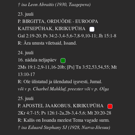
† isa Leon Abraitis (1930, Taagepera)
23. juuli
P. BIRGITTA, ORDUÕDE - EUROOPA
KAITSEPÜHAK, KIRIKUPÜHA
Gal 2:19-20; Ps 34:2-3,4-5,6-7,8-9,10-11; Jh 15:1-8
R: Ära unusta viletsaid, Issand.
24. juuli
16. nädala neljapäev
2Ms 19:1-2,9-11,16-20b; [Ps] Tn 3:52,53,54,55; Mt
13:10-17
R: Ole ülistatud ja ülendatud igavesti, Jumal.
või v p. Charbel Mahkluf, preester või v p. Olga
25. juuli
P. APOSTEL JAAKOBUS, KIRIKUPÜHA
2Kr 4:7-15; Ps 126:1-2a,2b-3,4-5,6; Mt 20:20-28
R: Kallis on Issanda meelest Tema vagade surm.
† isa Eduard Stephany SJ (1928, Narva-Jõesuu)