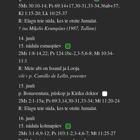
5Ms 30:10-14; Ps 69:14+17,30-31,33-34,36ab+37;
Kl 1:15-20; Lk 10:25-37
R: Elagu teie süda, kes te otsite Jumalat.
† isa Miķelis Krumpāns (1987, Tallinn)
14. juuli
15. nädala esmaspäev
2Ms 1:8-14,22; Ps 124:1bc-2,3-5,6-8; Mt 10:34-
11:1
R: Meie abi on Issand ja Looja.
või v p. Camillo de Lellis, preester
15. juuli
p. Bonaventura, piiskop ja Kiriku doktor
2Ms 2:1-15a; Ps 69:3,14,30-31,33-34; Mt 11:20-24
R: Elagu teie süda, kes te otsite Jumalat.
16. juuli
15. nädala kolmapäev
2Ms 3:1-6,9-12; Ps 103:1-2,3-4,6-7; Mt 11:25-27