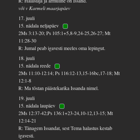
R: Halastaja ja armuline on Issand.
või v Karmeli maarjapäev
17. juuli
15. nädala neljapäev
2Ms 3:13-20; Ps 105:1+5,8-9,24-25,26-27; Mt
11:28-30
R: Jumal peab igavesti meeles oma lepingut.
18. juuli
15. nädala reede
2Ms 11:10-12:14; Ps 116:12-13,15-16bc,17-18; Mt
12:1-8
R: Ma tõstan päästekarika Issanda nimel.
19. juuli
15. nädala laupäev
2Ms 12:37-42;Ps 136:1+23-24,10-12,13-15; Mt
12:14-21
R: Tänagem Issandat, sest Tema halastus kestab
igavesti.