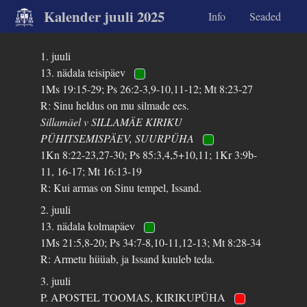
Kalender juuli 2025
Info
Seaded
1. juuli
13. nädala teisipäev
1Ms 19:15-29; Ps 26:2-3,9-10,11-12; Mt 8:23-27
R: Sinu heldus on mu silmade ees.
Sillamäel v SILLAMÄE KIRIKU
PÜHITSEMISPÄEV, SUURPÜHA
1Kn 8:22-23,27-30; Ps 85:3,4,5+10,11; 1Kr 3:9b-
11, 16-17; Mt 16:13-19
R: Kui armas on Sinu tempel, Issand.
2. juuli
13. nädala kolmapäev
1Ms 21:5,8-20; Ps 34:7-8,10-11,12-13; Mt 8:28-34
R: Armetu hüüab, ja Issand kuuleb teda.
3. juuli
P. APOSTEL TOOMAS, KIRIKUPÜHA