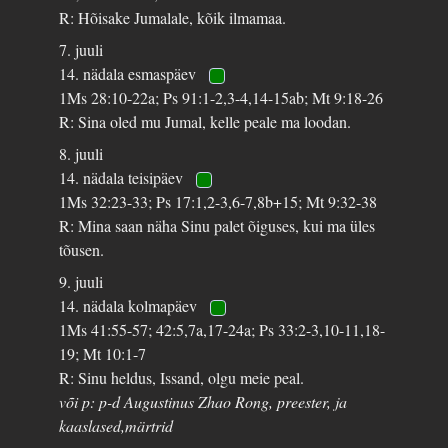
R: Hõisake Jumalale, kõik ilmamaa.
7. juuli
14. nädala esmaspäev
1Ms 28:10-22a; Ps 91:1-2,3-4,14-15ab; Mt 9:18-26
R: Sina oled mu Jumal, kelle peale ma loodan.
8. juuli
14. nädala teisipäev
1Ms 32:23-33; Ps 17:1,2-3,6-7,8b+15; Mt 9:32-38
R: Mina saan näha Sinu palet õiguses, kui ma üles
tõusen.
9. juuli
14. nädala kolmapäev
1Ms 41:55-57; 42:5,7a,17-24a; Ps 33:2-3,10-11,18-
19; Mt 10:1-7
R: Sinu heldus, Issand, olgu meie peal.
või p: p-d Augustinus Zhao Rong, preester, ja
kaaslased,märtrid