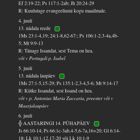
Ef 2:19-22; Ps 117:1-2ab; Jh 20:24-29
R: Kuulutage evangeeliumi kogu maailmale.
4. juuli
13. nädala reede
1Ms 23:1-4,19; 24:1-8,62-67:; Ps 106:1-2,3-4a,4b-
5; Mt 9:9-13
R: Tänage Issandat, sest Tema on hea.
või v Portugali p. Isabel
5. juuli
13. nädala laupäev
1Ms 27:1-5,15-29; Ps 135:1-2,3-4,5-6; Mt 9:14-17
R: Kiitke Issandat, sest Issand on hea.
või v p. Antonius Maria Zaccaria, preester või v
Maarjalaupäev
6. juuli
╬ AASTARINGI 14. PÜHAPÄEV
Js 66:10-14; Ps 66:1c-3ab,4-5,6-7a,16+20; Gl 6:14-
18; Lk 10:1-12,17-20 või Lk 10:1-9