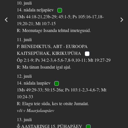
10. juuli
14. nädala neljapäev
1Ms 44:18-21,23b-29; 45:1-5; Ps 105:16-17,18-
19,20-21; Mt 10:7-15
R: Meenutage Issanda tehtud imetegusid.
11. juuli
P. BENEDIKTUS, ABT - EUROOPA
KAITSEPÜHAK, KIRIKUPÜHA
Õp 2:1-9; Ps 34:2-3,4-5,6-7,8-9,10-11; Mt 19:27-29
R: Ma tänan Issandat igal ajal.
12. juuli
14. nädala laupäev
1Ms 49:29-33; 50:15-26a; Ps 103:1-2,3-4,6-7; Mt
10:24-33
R: Elagu teie süda, kes te otsite Jumalat.
või v Maarjalaupäev
13. juuli
╬ AASTARINGI 15. PÜHAPÄEV