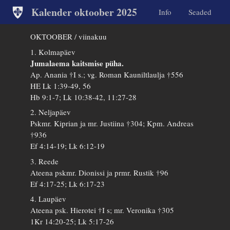
Kalender oktoober 2025
Info
Seaded
OKTOOBER / viinakuu
1. Kolmapäev
Jumalaema kaitsmise püha.
Ap. Anania †I s.; vg. Roman Kauniltlaulja †556
HE Lk 1:39-49, 56
Hb 9:1-7; Lk 10:38-42, 11:27-28
2. Neljapäev
Pskmr. Kiprian ja mr. Justiina †304; Kpm. Andreas
†936
Ef 4:14-19; Lk 6:12-19
3. Reede
Ateena pskmr. Dionissi ja prmr. Rustik †96
Ef 4:17-25; Lk 6:17-23
4. Laupäev
Ateena psk. Hierotei †I s; mr. Veronika †305
1Kr 14:20-25; Lk 5:17-26