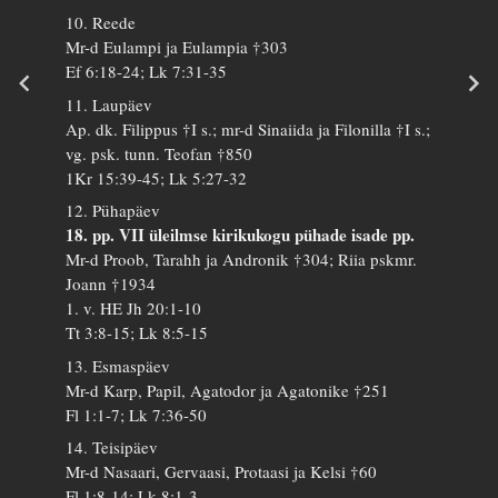
10. Reede
Mr-d Eulampi ja Eulampia †303
Ef 6:18-24; Lk 7:31-35
11. Laupäev
Ap. dk. Filippus †I s.; mr-d Sinaiida ja Filonilla †I s.;
vg. psk. tunn. Teofan †850
1Kr 15:39-45; Lk 5:27-32
12. Pühapäev
18. pp. VII üleilmse kirikukogu pühade isade pp.
Mr-d Proob, Tarahh ja Andronik †304; Riia pskmr.
Joann †1934
1. v. HE Jh 20:1-10
Tt 3:8-15; Lk 8:5-15
13. Esmaspäev
Mr-d Karp, Papil, Agatodor ja Agatonike †251
Fl 1:1-7; Lk 7:36-50
14. Teisipäev
Mr-d Nasaari, Gervaasi, Protaasi ja Kelsi †60
Fl 1:8-14; Lk 8:1-3