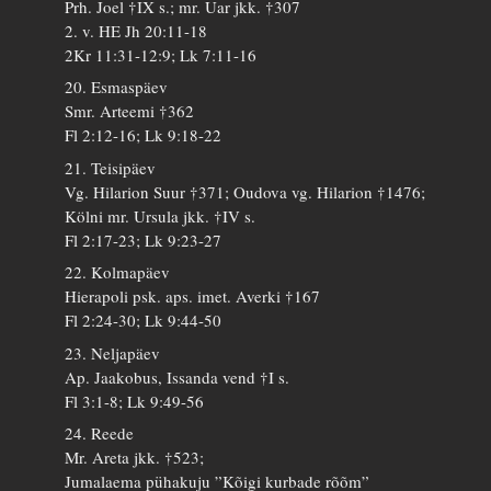
Prh. Joel †IX s.; mr. Uar jkk. †307
2. v. HE Jh 20:11-18
2Kr 11:31-12:9; Lk 7:11-16
20. Esmaspäev
Smr. Arteemi †362
Fl 2:12-16; Lk 9:18-22
21. Teisipäev
Vg. Hilarion Suur †371; Oudova vg. Hilarion †1476;
Kölni mr. Ursula jkk. †IV s.
Fl 2:17-23; Lk 9:23-27
22. Kolmapäev
Hierapoli psk. aps. imet. Averki †167
Fl 2:24-30; Lk 9:44-50
23. Neljapäev
Ap. Jaakobus, Issanda vend †I s.
Fl 3:1-8; Lk 9:49-56
24. Reede
Mr. Areta jkk. †523;
Jumalaema pühakuju ”Kõigi kurbade rõõm”