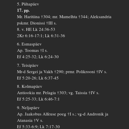
5. Pühapäev
17. pp.
Mr. Haritiina †304; mr. Mamelhta †344; Aleksandria
pskmr. Dionissi †III s.
8. v. HE Lk 24:36-53
2Kr 6:16-17:1; Lk 6:31-36
6. Esmaspäev
Ap. Toomas †I s.
Ef 4:25-32; Lk 6:24-30
7. Teisipäev
Mr-d Sergei ja Vakh †290; prmr. Polikrooni †IV s.
Ef 5:20-26; Lk 6:37-45
8. Kolmapäev
Antiookia mr. Pelagia †303; vg. Taissia †IV s.
Ef 5:25-33; Lk 6:46-7:1
9. Neljapäev
Ap. Jaakobus Alfeuse poeg †I s.; vg-d Andronik ja
Atanasia †V s.
Ef 5:33-6:9; Lk 7:17-30