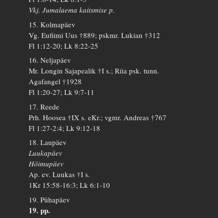
Vkj. Jumalaema kaitsmise p.
15. Kolmapäev
Vg. Eufiimi Uus †889; pskmr. Lukian †312
Fl 1:12-20; Lk 8:22-25
16. Neljapäev
Mr. Longin Sajapealik †I s.; Riia psk. tunn.
Agafangel †1928
Fl 1:20-27; Lk 9:7-11
17. Reede
Prh. Hoosea †IX s. eKr.; vgmr. Andreas †767
Fl 1:27-2:4; Lk 9:12-18
18. Laupäev
Luukapäev
Hõimupäev
Ap. ev. Luukas †I s.
1Kr 15:58-16:3; Lk 6:1-10
19. Pühapäev
19. pp.