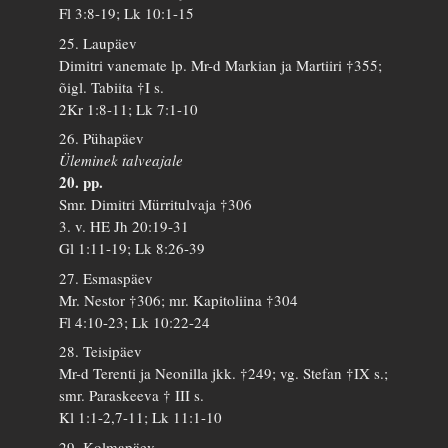
Fl 3:8-19; Lk 10:1-15
25. Laupäev
Dimitri vanemate lp. Mr-d Markian ja Martiiri †355;
õigl. Tabiita †I s.
2Kr 1:8-11; Lk 7:1-10
26. Pühapäev
Üleminek talveajale
20. pp.
Smr. Dimitri Mürritulvaja †306
3. v. HE Jh 20:19-31
Gl 1:11-19; Lk 8:26-39
27. Esmaspäev
Mr. Nestor †306; mr. Kapitoliina †304
Fl 4:10-23; Lk 10:22-24
28. Teisipäev
Mr-d Terenti ja Neonilla jkk. †249; vg. Stefan †IX s.;
smr. Paraskeeva † III s.
Kl 1:1-2,7-11; Lk 11:1-10
29. Kolmapäev