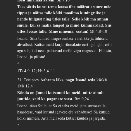
Taas võttis kurat tema kaasa ühe määratu suure mäe
tippu ja näitas talle kõiki maailma kuningriike ja
nende hiilgust ning ütles talle: Selle kõik ma annan
sinule, kui sa maha langed ja mind kummardad. Siis
ütles Jeesus talle: Mine minema, saatan!
Mt 4,8–10
Issand, Sina tunned hingevaenlase valelikke ja tühiseid
ahvatlusi. Kaitse meid kurja rünnakute eest igal ajal, eriti
aga siis, kui need paistavad meile väga magusad. Halasta,
Issand, ja päästa!
*
1Ts 4,9–12; Hs 3,4–11
Aabram läks, nagu Issand teda käskis.
21. Teisipäev
1Ms 12,4
Nõnda on Jumal kutsunud ka meid, mitte ainult
juutide, vaid ka paganate seast.
Rm 9,24
Issand, tänu Sulle, et Sa ei taha meid jätta surmavalla
haardesse, vaid kutsud igavese elu vabadusse! Sa kutsud
kõiki inimesi. Aita meil seda kutset kuulda ja järgida.
*