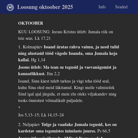
Loosung oktoober 2025
Info
Seaded
OKTOOBER
KUU LOOSUNG: Jeesus Kristus ütleb: Jumala riik on
teie seas.
Lk 17,21
Issand äratas rahva vaimu, ja need tulid
1. Kolmapäev
ning alustasid tööd vägede Issanda, oma Jumala koja
kallal.
Hg 1,14
Jeesus ütleb: Ma tean su tegusid ja vaevanägemist ja
kannatlikkust.
Ilm 2,2
Issand, Sinu käest tuleb tarkus ja vägi teha tööd seal,
kuhu Sina oled meid läkitanud. Kingi meile valmisolek
Sind igal ajal järgida, et meie elu oleks viljakandev ning
tooks õnnistust võimalikult paljudele.
*
Jos 5,13–15; Lk 14,15–24
Tulge ja vaadake Jumala tegusid, kes on
2. Neljapäev
kardetav oma tegemistes inimlaste juures.
Ps 66,5