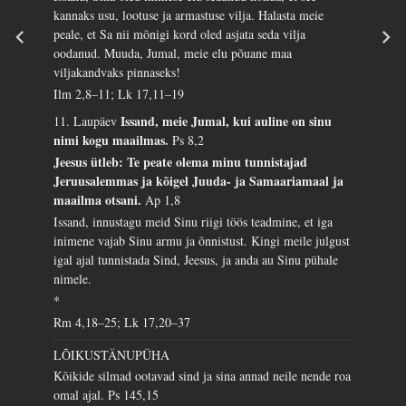
kannaks usu, lootuse ja armastuse vilja. Halasta meie
peale, et Sa nii mõnigi kord oled asjata seda vilja
oodanud. Muuda, Jumal, meie elu põuane maa
viljakandvaks pinnaseks!
Ilm 2,8–11; Lk 17,11–19
Issand, meie Jumal, kui auline on sinu
11. Laupäev
nimi kogu maailmas.
Ps 8,2
Jeesus ütleb: Te peate olema minu tunnistajad
Jeruusalemmas ja kõigel Juuda- ja Samaariamaal ja
maailma otsani.
Ap 1,8
Issand, innustagu meid Sinu riigi töös teadmine, et iga
inimene vajab Sinu armu ja õnnistust. Kingi meile julgust
igal ajal tunnistada Sind, Jeesus, ja anda au Sinu pühale
nimele.
*
Rm 4,18–25; Lk 17,20–37
LÕIKUSTÄNUPÜHA
Kõikide silmad ootavad sind ja sina annad neile nende roa
omal ajal.
Ps 145,15