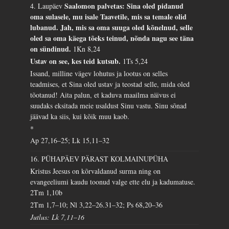
Saalomon palvetas: Sina oled pidanud
4. Laupäev
oma sulasele, mu isale Taavetile, mis sa temale olid
lubanud. Jah, mis sa oma suuga oled kõnelnud, selle
oled sa oma käega tõeks teinud, nõnda nagu see täna
on sündinud.
1Kn 8,24
Ustav on see, kes teid kutsub.
1Ts 5,24
Issand, milline vägev lohutus ja lootus on selles
teadmises, et Sina oled ustav ja teostad selle, mida oled
tõotanud! Aita palun, et kaduva maailma näivus ei
suudaks eksitada meie usaldust Sinu vastu. Sinu sõnad
jäävad ka siis, kui kõik muu kaob.
*
Ap 27,16–25; Lk 15,11–32
16. PÜHAPÄEV PÄRAST KOLMAINUPÜHA
Kristus Jeesus on kõrvaldanud surma ning on
evangeeliumi kaudu toonud valge ette elu ja kadumatuse.
2Tm 1,10b
2Tm 1,7–10; Nl 3,22–26.31–32; Ps 68,20–36
Jutlus: Lk 7,11–16