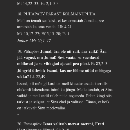
Mt 14,22–33; Hs 2,1–3,3
18. PÜHAPÄEV PÄRAST KOLMAINUPÜHA
Meil on temalt see käsk, et kes armastab Jumalat, see
armastab ka oma venda.
1Jh 4,21
Mk 10,17–27; Ef 5,15–20; Ps 1
Jutlus: 2Ms 20,1–17
Jumal, ära ole nii vait, ära vaiki! Ära
19. Pühapäev
jää vagusi, mu Jumal! Sest vaata, su vaenlased
möllavad ja su vihkajad ajavad pea püsti.
Ps 83,2–3
Jüngrid ütlesid: Issand, kas me lööme nüüd mõõgaga
sekka?
Lk 22,49
Issand, nii mõnigi kord on meil kiusatus asuda keerulisi
olukordi lahendama inimliku jõuga. Meile tundub, et Sina
vaikid ja meil endil tuleb nüüd tegutseda. Palun kingi siis
tarkust ja selgust, et Sina elad ja valitsed. Tänan, et kõik
on jätkuvalt Sinu meelevallas.
*
Tema valitseb merest mereni, Frati
20. Esmaspäev
jõest ilmamaa ääreni.
Sk 9,10