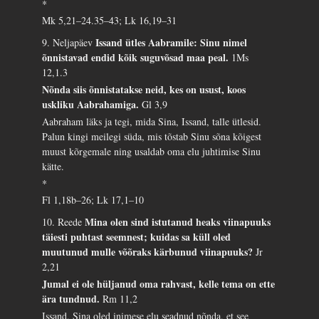
*
Mk 5,21–24.35–43; Lk 16,19–31
Issand ütles Aabramile: Sinu nimel
9. Neljapäev
õnnistavad endid kõik suguvõsad maa peal.
1Ms
12,1.3
Nõnda siis õnnistatakse neid, kes on usust, koos
uskliku Aabrahamiga.
Gl 3,9
Aabraham läks ja tegi, mida Sina, Issand, talle ütlesid.
Palun kingi meilegi süda, mis tõstab Sinu sõna kõigest
muust kõrgemale ning usaldab oma elu juhtimise Sinu
kätte.
*
Fl 1,18b–26; Lk 17,1–10
Mina olen sind istutanud heaks viinapuuks
10. Reede
täiesti puhtast seemnest; kuidas sa küll oled
muutunud mulle võõraks kärbunud viinapuuks?
Jr
2,21
Jumal ei ole hüljanud oma rahvast, kelle tema on ette
ära tundnud.
Rm 11,2
Issand, Sina oled inimese elu seadnud nõnda, et see