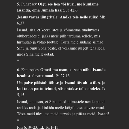
Olgu see hea või kuri, me kuulame
5. Pühapäev
Issanda, oma Jumala häält.
Jr 42,6
Jeesus vastas jüngritele: Andke teie neile süüa!
Mk
6,37
Issand, aita, et keerulistes ja võimatuna tunduvates
olukordades ei jääks meie pilk tarduma sellele, mis
hirmutab ja võtab lootuse. Tõsta meie südame silmad
Sinu ja Sinu Sõna peale, et võiksime julgelt teha seda,
mida Sina meilt ootad.
*
Ometi ma usun, et saan näha Issanda
6. Esmaspäev
headust elavate maal.
Ps 27,13
Usupalve päästab tõbise ja Issand tõstab ta üles, ja
kui ta on pattu teinud, siis antakse talle andeks.
Jk
5,15
Issand, ma usun, et Sina tahad inimestele nende patud
andeks anda ja kinkida meile kõigile osa elavate maal.
Tõsta meid üles, tee meid terveks ja päästa meid, Issand!
*
Rm 6,19–23; Lk 16,1–13