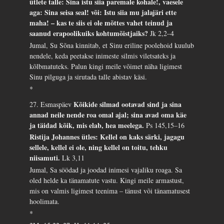
ütlete talle: Sina istu siia paremale kohale!, vaesele
aga: Sina seisa seal! või: Istu siia mu jalajäri ette
maha! – kas te siis ei ole mõttes vahet teinud ja
saanud erapoolikuiks kohtumõistjaiks?
Jk 2,2–4
Jumal, Su Sõna kinnitab, et Sinu eriline poolehoid kuulub
nendele, keda peetakse inimeste silmis viletsateks ja
kõlbmatuteks. Palun kingi meile võimet näha ligimest
Sinu pilguga ja sirutada talle abistav käsi.
*
Kõikide silmad ootavad sind ja sina
27. Esmaspäev
annad neile nende roa omal ajal; sina avad oma käe
ja täidad kõik, mis elab, hea meelega.
Ps 145,15–16
Ristija Johannes ütles: Kellel on kaks särki, jagagu
sellele, kellel ei ole, ning kellel on toitu, tehku
niisamuti.
Lk 3,11
Jumal, Sa söödad ja joodad inimesi vajaliku roaga. Sa
oled helde ka tänamatute vastu. Kingi meile armastust,
mis on valmis ligimest teenima – tänust või tänamatusest
hoolimata.
*