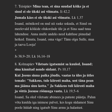
Mina tean, et sina suudad kõike ja et
7. Teisipäev
sinul ei ole ükski asi võimatu.
Ii 42,2
Jumala käes ei ole ükski asi võimatu.
Lk 1,37
Issand, mõnikord on mul nii raske uskuda, et Sinul on
meelevald kõikide olukordade üle ja et Sina saad tuua
lahenduse. Anna mulle andeks need kahtluse pimedad
hetked. Ilmuta, Issand, oma väge! Tänu olgu Sulle, maa
ja taeva Looja!
*
Js 38,9–20; Lk 16,14–18
Viletsate igatsemist sa kuuled, Issand;
8. Kolmapäev
sina kinnitad nende südant.
Ps 10,17
Kui Jeesus sinna paika jõudis, vaatas ta üles ja ütles
temale: "Sakkeus, tule kiiresti maha, sest täna pean
ma jääma sinu kotta." Ja Sakkeus tuli kiiresti maha
ja võttis Jeesuse rõõmuga vastu.
Lk 19,5–6
Issand, Sa oled viletsate abimees ja patuste päästja. Palun
võta kuulda iga inimese palvet, kes kogu südamest Sinu
poole hüüab ning igatseb Sinu armu ja halastust.