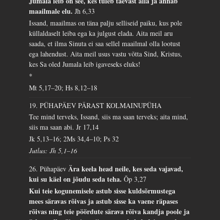
Jumala leib on see, kes tuleb taevast alla ja annab
maailmale elu.
Jh 6,33
Issand, maailmas on täna palju selliseid paiku, kus pole
küllaldaselt leiba ega ka julgust elada. Aita meil aru
saada, et ilma Sinuta ei saa sellel maailmal olla lootust
ega lahendust. Aita meil usus vastu võtta Sind, Kristus,
kes Sa oled Jumala leib igaveseks eluks!
*
Mt 5,17–20; Hs 8,12–18
19. PÜHAPÄEV PÄRAST KOLMAINUPÜHA
Tee mind terveks, Issand, siis ma saan terveks; aita mind,
siis ma saan abi.
Jr 17,14
Jk 5,13–16; 2Ms 34,4–10; Ps 32
Jutlus: Jh 5,1–16
Ära keela head neile, kes seda vajavad,
26. Pühapäev
kui su käel on jõudu seda teha.
Õp 3,27
Kui teie kogunemisele astub sisse kuldsõrmustega
mees säravas rõivas ja astub sisse ka vaene räpases
rõivas ning teie pöördute särava rõiva kandja poole ja