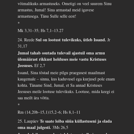
võimalikuks armastuseks. Ometigi on veel suurem Sinu
armastus, Jumal! Sina armastad meid igavese
armastusega. Tänu Sulle selle eest!
*
Mk 3,31–35; Hs 7,1–13.27
Sul on lootust tulevikuks, ütleb Issand.
24. Reede
Jr
31,17
Jumal tahab osutada tulevail ajastuil oma armu
ülemäärast rikkust helduses meie vastu Kristuses
Jeesuses.
Ef 2,7
Issand, Sina tõstad meie pilgu praegusest maailmast
kaugemale – sinna, kus kaduvusel ega kurjusel pole enam
kohta. Täname Sind, Jumal, et Sa annad Kristuses
Jeesuses meile lootuse tulevikuks. Lootuse, mida keegi ei
saa meilt ära võtta.
*
Rm (14,20b–15,1)15,2–6; Hs 8,1–11
Te saate leiba süüa küllastuseni ja elada
25. Laupäev
oma maal julgesti.
3Ms 26,5