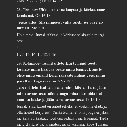
2Ms 15,22–27; Hs 11,14–25
Uhkus on enne langust ja kõrkus enne
28. Teisipäev
komistust.
Õp 16,18
Jeesus ütles: Mis inimesest välja tuleb, see rüvetab
inimest.
Mk 7,20
Hoia meid, Jumal, uhkuse ja kõrkuse salakavala mürgi
eest.
*
Lk 5,12–16; Hs 12,1–16
Issand ütleb: Kui te nüüd tõesti
29. Kolmapäev
kuulate minu häält ja peate minu lepingut, siis te
olete minu omand kõigi rahvaste hulgast, sest minu
päralt on kogu maailm.
2Ms 19,5
Jeesus ütleb: Kui teie peate minu käske, siis te jääte
minu armastusse, nõnda nagu mina olen pidanud
oma Isa käske ja jään tema armastusse.
Jh 15,10
Jumal, Sinu käsud on antud selleks, et võiksime elada ja
olla hoitud kurja eest. Siiski teame, et oma jõuga ei jaksa
me käia Su käskude teed ega pidada Sinu lepingut. Täida
meie elu Kristuse armastusega, et võiksime koos Temaga