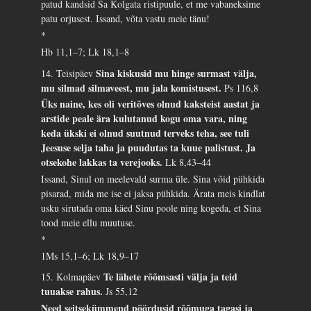
patud kandsid Sa Kolgata ristipuule, et me vabaneksime
patu orjusest. Issand, võta vastu meie tänu!
*
Hb 11,1–7; Lk 18,1–8
Sina kiskusid mu hinge surmast välja,
14. Teisipäev
mu silmad silmaveest, mu jala komistusest.
Ps 116,8
Üks naine, kes oli veritõves olnud kaksteist aastat ja
arstide peale ära kulutanud kogu oma vara, ning
keda ükski ei olnud suutnud terveks teha, see tuli
Jeesuse selja taha ja puudutas ta kuue palistust. Ja
otsekohe lakkas ta verejooks.
Lk 8,43–44
Issand, Sinul on meelevald surma üle. Sina võid pühkida
pisarad, mida me ise ei jaksa pühkida. Ärata meis kindlat
usku sirutada oma käed Sinu poole ning kogeda, et Sina
tood meie ellu muutuse.
*
1Ms 15,1–6; Lk 18,9–17
Te lähete rõõmsasti välja ja teid
15. Kolmapäev
tuuakse rahus.
Js 55,12
Need seitsekümmend pöördusid rõõmuga tagasi ja