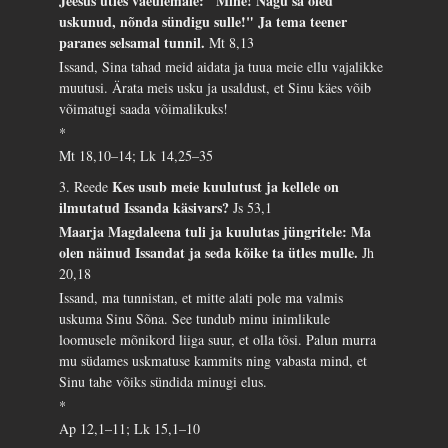
Jeesus ütles väeülemale: "Mine! Nagu sa oled
uskunud, nõnda sündigu sulle!" Ja tema teener
paranes selsamal tunnil.
Mt 8,13
Issand, Sina tahad meid aidata ja tuua meie ellu vajalikke
muutusi. Ärata meis usku ja usaldust, et Sinu käes võib
võimatugi saada võimalikuks!
*
Mt 18,10–14; Lk 14,25–35
Kes usub meie kuulutust ja kellele on
3. Reede
ilmutatud Issanda käsivars?
Js 53,1
Maarja Magdaleena tuli ja kuulutas jüngritele: Ma
olen näinud Issandat ja seda kõike ta ütles mulle.
Jh
20,18
Issand, ma tunnistan, et mitte alati pole ma valmis
uskuma Sinu Sõna. See tundub minu inimlikule
loomusele mõnikord liiga suur, et olla tõsi. Palun murra
mu südames uskmatuse kammits ning vabasta mind, et
Sinu tahe võiks sündida minugi elus.
*
Ap 12,1–11; Lk 15,1–10