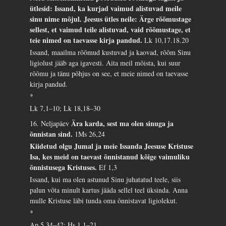
ütlesid: Issand, ka kurjad vaimud alistuvad meile
sinu nime mõjul. Jeesus ütles neile: Ärge rõõmustage
sellest, et vaimud teile alistuvad, vaid rõõmustage, et
teie nimed on taevasse kirja pandud.
Lk 10,17.18.20
Issand, maailma rõõmud kustuvad ja kaovad, rõõm Sinu
ligiolust jääb aga igavesti. Aita meil mõista, kui suur
rõõmu ja tänu põhjus on see, et meie nimed on taevasse
kirja pandud.
*
Lk 7,1–10; Lk 18,18–30
Ära karda, sest ma olen sinuga ja
16. Neljapäev
õnnistan sind.
1Ms 26,24
Kiidetud olgu Jumal ja meie Issanda Jeesuse Kristuse
Isa, kes meid on taevast õnnistanud kõige vaimuliku
õnnistusega Kristuses.
Ef 1,3
Issand, kui ma olen astunud Sinu juhatatud teele, siis
palun võta minult kartus jääda sellel teel üksinda. Anna
mulle Kristuse läbi tunda oma õnnistavat ligiolekut.
*
Ap 5,34–42; Hs 1,1–21