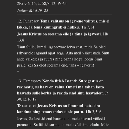
2Kr 9,6–15; Js 58,7–12; Ps 65
Jutlus: Mt 6,19–23
Tema valitsus on igavene valitsus, mis ei
12. Pühapäev
lakka, ja tema kuningriik ei hukku.
Tn 7,14
Jeesus Kristus on seesama eile ja täna ja igavesti.
Hb
13,8
Tänu Sulle, Jumal, igapäevase leiva eest, mida Sa oled
rahvastele jaganud ajast aega. Aita meil väärtustada Sinu
ande väikeses ja suures ning panna kogu lootus Sinu
peale, kes Sa oled seesama eile, täna – igavesti!
*
Nõnda ütleb Issand: Su vigastus on
13. Esmaspäev
ravimatu, su haav on valus. Ometi ma tahan lasta
kasvada sulle korba ja ravida sind sinu haavadest.
Jr
30,12.16.17
Te teate, et Jeesus Kristus on ilmunud patte ära
kandma ning temas endas ei ole pattu.
1Jh 3,5–6
Jeesus, Sa lasksid end haavata, et meie haavad võiksid
paraneda. Sa läksid surma, et meie võiksime elada. Meie