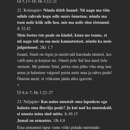
Gl 5,13–18; Hs 3,12–21
Nõnda ütleb Issand: Nii nagu ma tõin
22. Kolmapäev
sellele rahvale kogu selle suure õnnetuse, nõnda ma
toon neile kõik selle hea, mis ma neile olen tõotanud.
Jr 32,42
Meie lootus teie peale on kindel, kuna me teame, et
nii nagu teil on osa meie kannatustest, nõnda ka meie
julgustusest.
2Kr 1,7
Issand, Sinul on õigus ja meelevald karistada inimest, kes
valib patu ja kurjuse tee. Ometi pole Sul hea meel õela
surmast. Me palume Sind, pööra oma püha viha ning lase
armu ja halastuse valgusel paista meie maa ja rahva peale!
Õnnista meid, et võiksime jääda alles igavesti.
*
Ül 8,4–7; Hs 3,22–27
Kas naine unustab oma lapsukese ega
23. Neljapäev
halasta oma ihuvilja peale? Ja kui nad ka unustaksid,
ei unusta mina sind mitte.
Js 49,15
Jumal on armastus.
1Jh 4,8
Ema armastust lapse vastu võiks pidada suurimaks