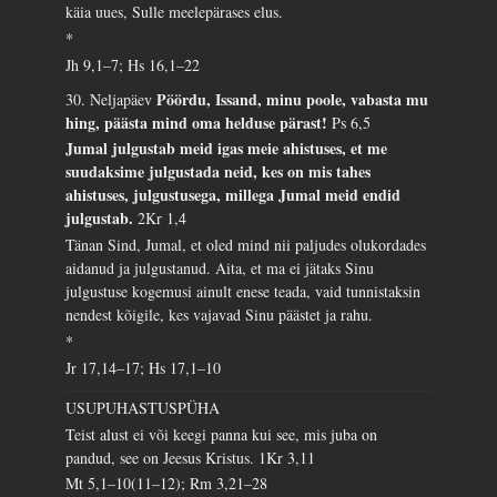
käia uues, Sulle meelepärases elus.
*
Jh 9,1–7; Hs 16,1–22
Pöördu, Issand, minu poole, vabasta mu
30. Neljapäev
hing, päästa mind oma helduse pärast!
Ps 6,5
Jumal julgustab meid igas meie ahistuses, et me
suudaksime julgustada neid, kes on mis tahes
ahistuses, julgustusega, millega Jumal meid endid
julgustab.
2Kr 1,4
Tänan Sind, Jumal, et oled mind nii paljudes olukordades
aidanud ja julgustanud. Aita, et ma ei jätaks Sinu
julgustuse kogemusi ainult enese teada, vaid tunnistaksin
nendest kõigile, kes vajavad Sinu päästet ja rahu.
*
Jr 17,14–17; Hs 17,1–10
USUPUHASTUSPÜHA
Teist alust ei või keegi panna kui see, mis juba on
pandud, see on Jeesus Kristus.
1Kr 3,11
Mt 5,1–10(11–12); Rm 3,21–28