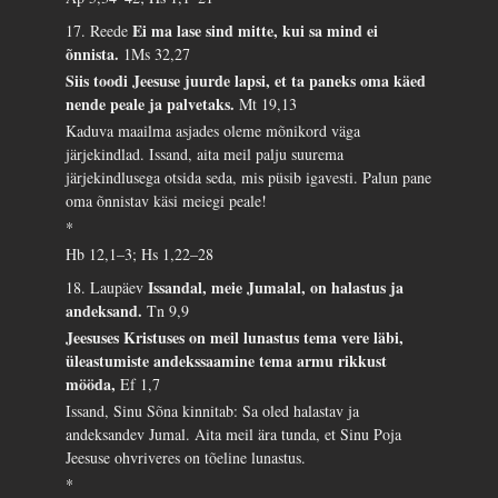
Ei ma lase sind mitte, kui sa mind ei
17. Reede
õnnista.
1Ms 32,27
Siis toodi Jeesuse juurde lapsi, et ta paneks oma käed
nende peale ja palvetaks.
Mt 19,13
Kaduva maailma asjades oleme mõnikord väga
järjekindlad. Issand, aita meil palju suurema
järjekindlusega otsida seda, mis püsib igavesti. Palun pane
oma õnnistav käsi meiegi peale!
*
Hb 12,1–3; Hs 1,22–28
Issandal, meie Jumalal, on halastus ja
18. Laupäev
andeksand.
Tn 9,9
Jeesuses Kristuses on meil lunastus tema vere läbi,
üleastumiste andekssaamine tema armu rikkust
mööda,
Ef 1,7
Issand, Sinu Sõna kinnitab: Sa oled halastav ja
andeksandev Jumal. Aita meil ära tunda, et Sinu Poja
Jeesuse ohvriveres on tõeline lunastus.
*