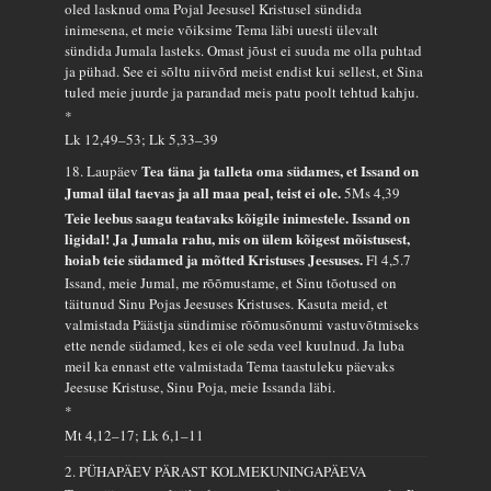
oled lasknud oma Pojal Jeesusel Kristusel sündida
inimesena, et meie võiksime Tema läbi uuesti ülevalt
sündida Jumala lasteks. Omast jõust ei suuda me olla puhtad
ja pühad. See ei sõltu niivõrd meist endist kui sellest, et Sina
tuled meie juurde ja parandad meis patu poolt tehtud kahju.
*
Lk 12,49–53; Lk 5,33–39
Tea täna ja talleta oma südames, et Issand on
18. Laupäev
Jumal ülal taevas ja all maa peal, teist ei ole.
5Ms 4,39
Teie leebus saagu teatavaks kõigile inimestele. Issand on
ligidal! Ja Jumala rahu, mis on ülem kõigest mõistusest,
hoiab teie südamed ja mõtted Kristuses Jeesuses.
Fl 4,5.7
Issand, meie Jumal, me rõõmustame, et Sinu tõotused on
täitunud Sinu Pojas Jeesuses Kristuses. Kasuta meid, et
valmistada Päästja sündimise rõõmusõnumi vastuvõtmiseks
ette nende südamed, kes ei ole seda veel kuulnud. Ja luba
meil ka ennast ette valmistada Tema taastuleku päevaks
Jeesuse Kristuse, Sinu Poja, meie Issanda läbi.
*
Mt 4,12–17; Lk 6,1–11
2. PÜHAPÄEV PÄRAST KOLMEKUNINGAPÄEVA