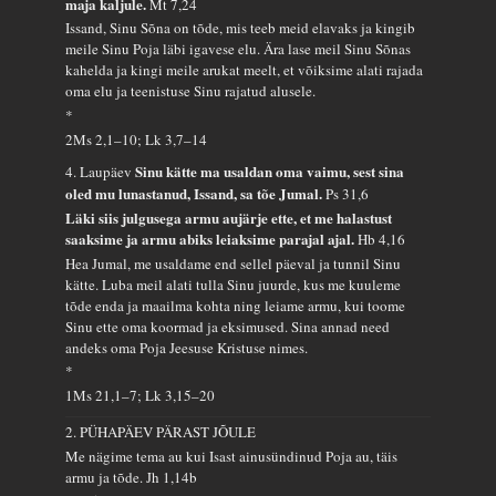
maja kaljule.
Mt 7,24
Issand, Sinu Sõna on tõde, mis teeb meid elavaks ja kingib
meile Sinu Poja läbi igavese elu. Ära lase meil Sinu Sõnas
kahelda ja kingi meile arukat meelt, et võiksime alati rajada
oma elu ja teenistuse Sinu rajatud alusele.
*
2Ms 2,1–10; Lk 3,7–14
Sinu kätte ma usaldan oma vaimu, sest sina
4. Laupäev
oled mu lunastanud, Issand, sa tõe Jumal.
Ps 31,6
Läki siis julgusega armu aujärje ette, et me halastust
saaksime ja armu abiks leiaksime parajal ajal.
Hb 4,16
Hea Jumal, me usaldame end sellel päeval ja tunnil Sinu
kätte. Luba meil alati tulla Sinu juurde, kus me kuuleme
tõde enda ja maailma kohta ning leiame armu, kui toome
Sinu ette oma koormad ja eksimused. Sina annad need
andeks oma Poja Jeesuse Kristuse nimes.
*
1Ms 21,1–7; Lk 3,15–20
2. PÜHAPÄEV PÄRAST JÕULE
Me nägime tema au kui Isast ainusündinud Poja au, täis
armu ja tõde.
Jh 1,14b