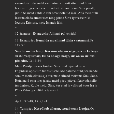
saanud pattude andeksandmise ja uuesti sündinud Sinu
lasteks. Tugevda meis tunnistust, et kui oleme Sinu päralt,
juhid Sa meid kaldale läbi oma tõotatud maa. Aita meil Sinu
lastena elada armastuses ning jõuda Sinu igavesse riiki
Jeesuse Kristuse, meie Issanda läbi.
*
12. jaanuar - Evangeelse Alliansi palvenädal
Eemalda mu silmad tühja vaatamast.
13. Esmaspäev
Ps
119,37
Su silm on ihu lamp. Kui sinu silm on selge, siis on ka kogu
su ihu valgust täis, kui ta on aga haige, siis on ka su ihus
pimedus.
Lk 11,34
Meie Päästja Jeesus Kristus, Sina oled rajanud oma
koguduse apostlite tunnistusele. Me palume Sind, tee nende
sõnum meile elavaks ja ava meie silmad mõistma Sinu Sõna.
Hoia meid oma tões ja aita meid päev-päevalt kasvada selle
tundmises. Kuule meid, Sina, kes elad ja valitsed koos Isa ja
Püha Vaimuga nüüd ja igavesti.
*
Ap 10,37–48; Lk 5,1–11
Kes rõhub viletsat, teotab tema Loojat.
14. Teisipäev
Õp
14,31