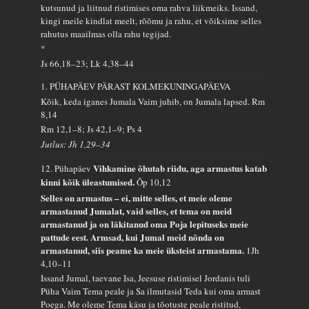
kutsunud ja liitnud ristimises oma rahva liikmeiks. Issand,
kingi meile kindlat meelt, rõõmu ja rahu, et võiksime selles
rahutus maailmas olla rahu tegijad.
*
Js 66,18–23; Lk 4,38–44
1. PÜHAPÄEV PÄRAST KOLMEKUNINGAPÄEVA
Kõik, keda iganes Jumala Vaim juhib, on Jumala lapsed.
Rm
8,14
Rm 12,1–8; Js 42,1–9; Ps 4
Jutlus: Jh 1,29–34
Vihkamine õhutab riidu, aga armastus katab
12. Pühapäev
kinni kõik üleastumised.
Õp 10,12
Selles on armastus – ei, mitte selles, et meie oleme
armastanud Jumalat, vaid selles, et tema on meid
armastanud ja on läkitanud oma Poja lepituseks meie
pattude eest. Armsad, kui Jumal meid nõnda on
armastanud, siis peame ka meie üksteist armastama.
1Jh
4,10–11
Issand Jumal, taevane Isa, Jeesuse ristimisel Jordanis tuli
Püha Vaim Tema peale ja Sa ilmutasid Teda kui oma armast
Poega. Me oleme Tema käsu ja tõotuste peale ristitud,