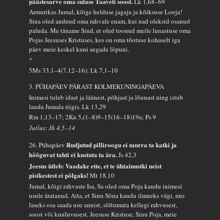
päästesarve oma sulase Taaveti soost.
Lk 1,68–69
Armurikas Jumal, kõige helduse jagaja ja kõiksuse Looja!
Sina oled andnud oma rahvale enam, kui nad oleksid osanud
paluda. Me täname Sind, et oled toonud meile lunastuse oma
Pojas Jeesuses Kristuses, kes on oma tõotuse kohaselt iga
päev meie keskel kuni aegade lõpuni.
*
5Ms 33,1–4(7.12–16); Lk 7,1–10
3. PÜHAPÄEV PÄRAST KOLMEKUNINGAPÄEVA
Inimesi tuleb idast ja läänest, põhjast ja lõunast ning istub
lauda Jumala riigis.
Lk 13,29
Rm 1,13–17; 2Kn 5,(1–8)9–15(16–18)19a; Ps 9
Jutlus: Jh 4,5–14
Rudjutud pilliroogu ei murra ta katki ja
26. Pühapäev
hõõguvat tahti ei kustuta ta ära.
Js 42,3
Jeesus ütleb: Vaadake ette, et te ühtainustki neist
pisikestest ei põlgaks!
Mt 18,10
Jumal, kõigi rahvaste Isa, Sa oled oma Poja kaudu inimesi
usule äratanud. Aita, et Sinu Sõna kaudu ilmneks vägi, mis
laseks osa saada usu annist, sõltumata kellegi rahvusest,
soost või kuuluvusest. Jeesuse Kristuse, Sinu Poja, meie