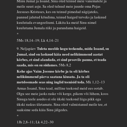
Minu Jumal ja Issand, Sina oled teinud meie vanematele ja
meile suuri asju. Sa oled tulnud meie juurde oma Pojas
Jeesuses Kristuses, kes on teinud pimedad nägijateks,
pannud jalutud kõndima, teinud haiged terveks ja lasknud
kuulutada evangeeliumi. Läkita ka meid Sinu nimel
kuulutama Jumala riiki ja parandama haigeid.
*
5Ms 18,14–19; Lk 4,14–21
Tuleta meelde kogu teekonda, mida Issand, su
9. Neljapäev
Jumal, sind on lasknud käia need nelikümmend aastat
kõrbes, et sind alandada, et sind proovile panna, et teada
saada, mis on su südames.
5Ms 8,2
Kohe ajas Vaim Jeesuse kõrbe ja ta oli kõrbes
nelikümmend päeva saatana kiusata. Ja ta oli
metsloomade seas ning inglid teenisid teda.
Mk 1,12–13
Armas Issand, Sina tead, milline teekond meid ees ootab.
Olgu see meie jaoks raske või kerge, pikem või lühem, koos
Sinuga teele asudes ei ole ükski teekond liiga pikk ega
ükski raskus ületamatu. Sina oled valmistanud meile tee, et
saaksime seda käia Sinu jälgedes.
*
1Jh 2,8–11; Lk 4,22–30