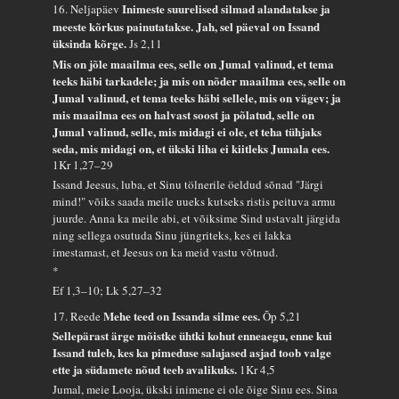
Inimeste suurelised silmad alandatakse ja
16. Neljapäev
meeste kõrkus painutatakse. Jah, sel päeval on Issand
üksinda kõrge.
Js 2,11
Mis on jõle maailma ees, selle on Jumal valinud, et tema
teeks häbi tarkadele; ja mis on nõder maailma ees, selle on
Jumal valinud, et tema teeks häbi sellele, mis on vägev; ja
mis maailma ees on halvast soost ja põlatud, selle on
Jumal valinud, selle, mis midagi ei ole, et teha tühjaks
seda, mis midagi on, et ükski liha ei kiitleks Jumala ees.
1Kr 1,27–29
Issand Jeesus, luba, et Sinu tölnerile öeldud sõnad "Järgi
mind!" võiks saada meile uueks kutseks ristis peituva armu
juurde. Anna ka meile abi, et võiksime Sind ustavalt järgida
ning sellega osutuda Sinu jüngriteks, kes ei lakka
imestamast, et Jeesus on ka meid vastu võtnud.
*
Ef 1,3–10; Lk 5,27–32
Mehe teed on Issanda silme ees.
17. Reede
Õp 5,21
Sellepärast ärge mõistke ühtki kohut enneaegu, enne kui
Issand tuleb, kes ka pimeduse salajased asjad toob valge
ette ja südamete nõud teeb avalikuks.
1Kr 4,5
Jumal, meie Looja, ükski inimene ei ole õige Sinu ees. Sina