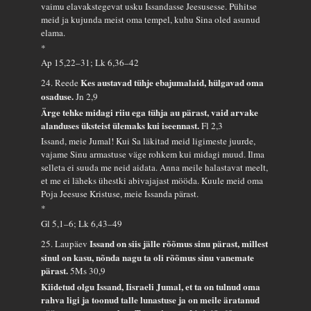
vaimu elavakstegevat usku Issandasse Jeesusesse. Pühitse
meid ja kujunda meist oma tempel, kuhu Sina oled asunud
elama.
*
Ap 15,22–31; Lk 6,36–42
Kes austavad tühje ebajumalaid, hülgavad oma
24. Reede
osaduse.
Jn 2,9
Ärge tehke midagi riiu ega tühja au pärast, vaid arvake
alanduses üksteist ülemaks kui iseennast.
Fl 2,3
Issand, meie Jumal! Kui Sa läkitad meid ligimeste juurde,
vajame Sinu armastuse väge rohkem kui midagi muud. Ilma
selleta ei suuda me neid aidata. Anna meile halastavat meelt,
et me ei läheks ühestki abivajajast mööda. Kuule meid oma
Poja Jeesuse Kristuse, meie Issanda pärast.
*
Gl 5,1–6; Lk 6,43–49
Issand on siis jälle rõõmus sinu pärast, millest
25. Laupäev
sinul on kasu, nõnda nagu ta oli rõõmus sinu vanemate
pärast.
5Ms 30,9
Kiidetud olgu Issand, Iisraeli Jumal, et ta on tulnud oma
rahva ligi ja toonud talle lunastuse ja on meile äratanud