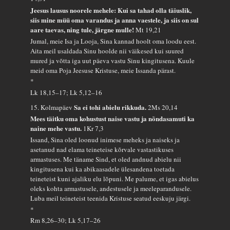
Jeesus lausus noorele mehele: Kui sa tahad olla täiuslik,
siis mine müü oma varandus ja anna vaestele, ja siis on sul
aare taevas, ning tule, järgne mulle!
Mt 19,21
Jumal, meie Isa ja Looja, Sina kannad hoolt oma loodu eest.
Aita meil usaldada Sinu hoolde nii väikesed kui suured
mured ja võtta iga uut päeva vastu Sinu kingitusena. Kuule
meid oma Poja Jeesuse Kristuse, meie Issanda pärast.
*
Lk 18,15–17; Lk 5,12–16
Sa ei tohi abielu rikkuda.
15. Kolmapäev
2Ms 20,14
Mees täitku oma kohustust naise vastu ja nõndasamuti ka
naine mehe vastu.
1Kr 7,3
Issand, Sina oled loonud inimese meheks ja naiseks ja
asetanud nad elama teineteise kõrvale vastastikuses
armastuses. Me täname Sind, et oled andnud abielu nii
kingitusena kui ka abikaasadele ülesandena toetada
teineteist kuni ajaliku elu lõpuni. Me palume, et igas abielus
oleks kohta armastusele, andestusele ja meeleparandusele.
Luba meil teineteist teenida Kristuse seatud eeskuju järgi.
*
Rm 8,26–30; Lk 5,17–26