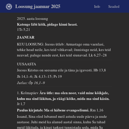
Loosung jaanuar 2025
Info
Seaded
2025. aasta loosung
Katsuge läbi kõik, pidage kinni heast.
1Ts 5,21
JAANUAR
KUU LOOSUNG: Jeesus ütleb: Armastage oma vaenlasi,
tehke head neile, kes teid vihkavad; õnnistage neid, kes teid
neavad; paluge nende eest, kes teid siunavad.
Lk 6,27–28
UUSAASTA
Jeesus Kristus on seesama eile ja täna ja igavesti.
Hb 13,8
Jh 14,1–6; Jk 4,13–15; Ps 19
Jutlus: Õp 16,1–9
Ära ütle: ma olen noor, vaid mine kõikjale,
1. Kolmapäev
kuhu ma sind läkitan, ja räägi kõike, mida ma sind käsin.
Jr 1,7
Paulus kirjutab: Ma ei häbene evangeeliumi.
Rm 1,16
Issand, Sina oled lubanud meil astuda uude päeva ja uude
aastasse. Juhi meid ka alanud aastal sinna, kuhu Sa tahad
meid läkitada, ja kingi tarkust tunnistada seda, mida Sa