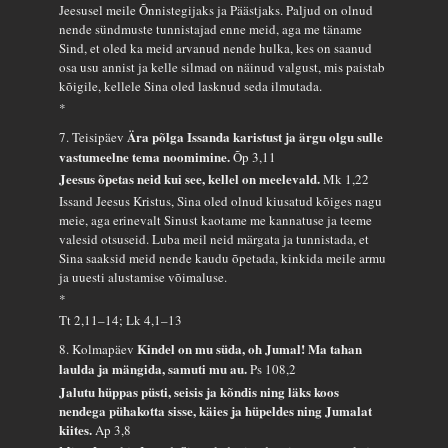
Jeesusel meile Õnnistegijaks ja Päästjaks. Paljud on olnud
nende sündmuste tunnistajad enne meid, aga me täname
Sind, et oled ka meid arvanud nende hulka, kes on saanud
osa usu annist ja kelle silmad on näinud valgust, mis paistab
kõigile, kellele Sina oled lasknud seda ilmutada.
*
Ära põlga Issanda karistust ja ärgu olgu sulle
7. Teisipäev
vastumeelne tema noomimine.
Õp 3,11
Jeesus õpetas neid kui see, kellel on meelevald.
Mk 1,22
Issand Jeesus Kristus, Sina oled olnud kiusatud kõiges nagu
meie, aga erinevalt Sinust kaotame me kannatuse ja teeme
valesid otsuseid. Luba meil neid märgata ja tunnistada, et
Sina saaksid meid nende kaudu õpetada, kinkida meile armu
ja uuesti alustamise võimaluse.
*
Tt 2,11–14; Lk 4,1–13
Kindel on mu süda, oh Jumal! Ma tahan
8. Kolmapäev
laulda ja mängida, samuti mu au.
Ps 108,2
Jalutu hüppas püsti, seisis ja kõndis ning läks koos
nendega pühakotta sisse, käies ja hüpeldes ning Jumalat
kiites.
Ap 3,8