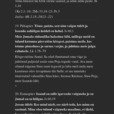
Tema täiusest me kõik oleme saanud, ja armu armu peale.
Jh
1,16
1Kr 2,1–10; 2Ms 33,18–23; Ps 3
Jutlus: Mk 2,18–20(21–22)
Tõuse, paista, sest sinu valgus tuleb ja
19. Pühapäev
Issanda auhiilgus koidab su kohal.
Js 60,1
Meie Jumala südamliku halastuse läbi, millega meid on
tulnud katsuma päevatõus kõrgest, paistma meile, kes
istume pimeduses ja surma varjus, ja juhtima meie jalgu
rahuteele.
Lk 1,78–79
Kõigeväeline Jumal, Sa oled ilmutanud oma väge ja
juhtinud paljusid usule oma Poja tegude varal. Ava meie
silmad nägema Sinu suuri tegusid ja luba meil anda meie
kasutuses olev tavapärane üle Sulle, et see muutuks
õnnistatud vahendiks Sinu käes; Jeesuse Kristuse, Sinu Poja,
meie Issanda läbi.
*
Issand on sulle igaveseks valguseks ja su
20. Esmaspäev
Jumal on su hiilgus.
Js 60,19
Jeesus ütleb: Kes mind näeb, see näeb teda, kes minu on
saatnud. Mina olen tulnud valguseks maailma, et ükski,
kes usub minusse, ei jääks pimedusse.