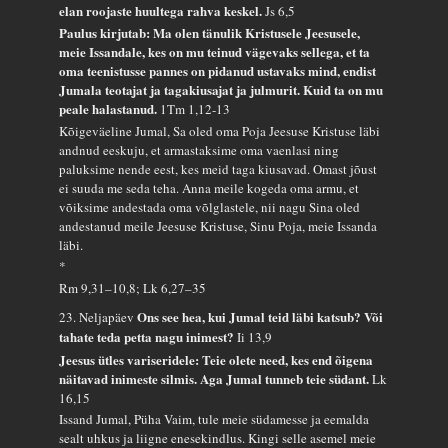
elan roojaste huultega rahva keskel.
Js 6,5
Paulus kirjutab: Ma olen tänulik Kristusele Jeesusele,
meie Issandale, kes on mu teinud vägevaks sellega, et ta
oma teenistusse pannes on pidanud ustavaks mind, endist
Jumala teotajat ja tagakiusajat ja julmurit. Kuid ta on mu
peale halastanud.
1Tm 1,12-13
Kõigeväeline Jumal, Sa oled oma Poja Jeesuse Kristuse läbi
andnud eeskuju, et armastaksime oma vaenlasi ning
paluksime nende eest, kes meid taga kiusavad. Omast jõust
ei suuda me seda teha. Anna meile kogeda oma armu, et
võiksime andestada oma võlglastele, nii nagu Sina oled
andestanud meile Jeesuse Kristuse, Sinu Poja, meie Issanda
läbi.
*
Rm 9,31–10,8; Lk 6,27–35
Ons see hea, kui Jumal teid läbi katsub? Või
23. Neljapäev
tahate teda petta nagu inimest?
Ii 13,9
Jeesus ütles variseridele: Teie olete need, kes end õigena
näitavad inimeste silmis. Aga Jumal tunneb teie südant.
Lk
16,15
Issand Jumal, Püha Vaim, tule meie südamesse ja eemalda
sealt uhkus ja liigne enesekindlus. Kingi selle asemel meie