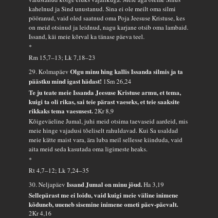
kahelnud ja Sind unustanud. Sina ei ole meilt oma silmi
pööranud, vaid oled saatnud oma Poja Jeesuse Kristuse, kes
on meid otsinud ja leidnud, nagu karjane otsib oma lambaid.
Issand, käi meie kõrval ka tänase päeva teel.
*
Rm 15,7–13; Lk 7,18–23
Olgu minu hing kallis Issanda silmis ja ta
29. Kolmapäev
päästku mind igast hädast!
1Sm 26,24
Te ju teate meie Issanda Jeesuse Kristuse armu, et tema,
kuigi ta oli rikas, sai teie pärast vaeseks, et teie saaksite
rikkaks tema vaesusest.
2Kr 8,9
Kõigeväeline Jumal, juhi meid otsima taevaseid aardeid, mis
meie hinge vajadusi tõeliselt rahuldavad. Kui Sa usaldad
meie kätte maist vara, ära luba meil sellesse kiinduda, vaid
aita meid seda kasutada oma ligimeste heaks.
*
Rt 4,7–12; Lk 7,24–35
Issand Jumal on minu jõud.
30. Neljapäev
Ha 3,19
Sellepärast me ei loidu, vaid kuigi meie väline inimene
kõduneb, uueneb sisemine inimene ometi päev-päevalt.
2Kr 4,16