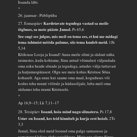
Issanda läbi.
*
26. jaanuar - Piiblipüha
Kardetavate tegudega vastad sa meile
27. Esmaspäev
õigluses, sa meie pääste Jumal.
Ps 65,6
See ongi see julgus, mis meil on tema ees, et kui me midagi
tema tahtmist mööda palume, siis tema kuuleb meid.
1Jh
5,14
Kõiksuse Looja ja Issand! Anna meile silmi ja südant näha
inimestes, keda kohtame, Sinu antud võimalust väljendada
oma usku heade sõnade ja tegudega, astudes välja tuttavast
ja harjumuspärasest. Olgu see meie kohus Kristuse Sõna
kohaselt. Aga enne kui saame oma maal, koguduses või
kodus teha ruumi võõrale ja hädasolijale, luba meil oma
südames teha ruumi Kristusele.
*
Ap 16,9–15; Lk 7,11–17
Issand, hoia mind nagu silmatera.
28. Teisipäev
Ps 17,8
Ustav on Issand, kes teid kinnitab ja kurja eest hoiab.
2Ts
3,3
Jumal, Sina oled meid loonud oma palge sarnasusse ja
varustanud kõige eluks vajalikuga. Meie aga oleme Sinus