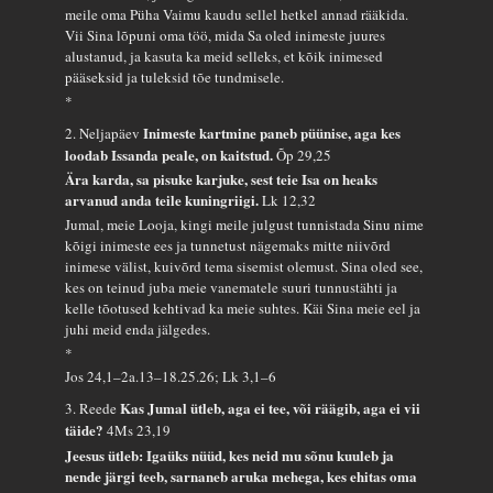
meile oma Püha Vaimu kaudu sellel hetkel annad rääkida.
Vii Sina lõpuni oma töö, mida Sa oled inimeste juures
alustanud, ja kasuta ka meid selleks, et kõik inimesed
pääseksid ja tuleksid tõe tundmisele.
*
Inimeste kartmine paneb püünise, aga kes
2. Neljapäev
loodab Issanda peale, on kaitstud.
Õp 29,25
Ära karda, sa pisuke karjuke, sest teie Isa on heaks
arvanud anda teile kuningriigi.
Lk 12,32
Jumal, meie Looja, kingi meile julgust tunnistada Sinu nime
kõigi inimeste ees ja tunnetust nägemaks mitte niivõrd
inimese välist, kuivõrd tema sisemist olemust. Sina oled see,
kes on teinud juba meie vanematele suuri tunnustähti ja
kelle tõotused kehtivad ka meie suhtes. Käi Sina meie eel ja
juhi meid enda jälgedes.
*
Jos 24,1–2a.13–18.25.26; Lk 3,1–6
Kas Jumal ütleb, aga ei tee, või räägib, aga ei vii
3. Reede
täide?
4Ms 23,19
Jeesus ütleb: Igaüks nüüd, kes neid mu sõnu kuuleb ja
nende järgi teeb, sarnaneb aruka mehega, kes ehitas oma