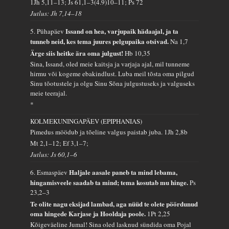
1Jh 5,11–13; Js 61,1–3(4.9)10–11; Ps 72
Jutlus: Jh 7,14–18
Issand on hea, varjupaik hädaajal, ja ta
5. Pühapäev
tunneb neid, kes tema juures pelgupaika otsivad.
Na 1,7
Ärge siis heitke ära oma julgust!
Hb 10,35
Sina, Issand, oled meie kaitsja ja varjaja ajal, mil tunneme
hirmu või kogeme ebakindlust. Luba meil tõsta oma pilgud
Sinu tõotustele ja olgu Sinu Sõna julgustuseks ja valguseks
meie teerajal.
*
KOLMEKUNINGAPÄEV (EPIPHANIAS)
Pimedus möödub ja tõeline valgus paistab juba.
1Jh 2,8b
Mt 2,1–12; Ef 3,1–7;
Jutlus: Js 60,1–6
Haljale aasale paneb ta mind lebama,
6. Esmaspäev
hingamisveele saadab ta mind; tema kosutab mu hinge.
Ps
23,2–3
Te olite nagu eksijad lambad, aga nüüd te olete pöördunud
oma hingede Karjase ja Hooldaja poole.
1Pt 2,25
Kõigeväeline Jumal! Sina oled lasknud sündida oma Pojal