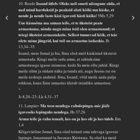
Issand ütleb: Oleks neil ometi niisugune süda, et
10. Reede
nad mind kardaksid ja peaksid alati kõiki mu käske, et
nende ja nende laste käsi igavesti hästi käiks!
5Ms 5,29
Uue käsusõna ma annan teile, et te üksteist peate
armastama, nõnda nagu mina teid olen armastanud; et
teiegi üksteist armastaksite. Sellest tunnevad kõik, et teie
olete minu jüngrid, kui teil on armastus isekeskis.
Jh
13,34–35
Issand, meie Jumal ja Isa, Sina oled meil käskinud üksteist
armastada. Kingi meile seda armu, et suhtuksime
armastusega igasse inimesse, keda Sa meie ellu juhid. Kingi
meile silmi ja südant näha ja tunda nii, nagu Jeesus ise on
meile eeskuju andnud. Sina, Issand, võid meile anda palju
rohkem, kuna Sinu armastus ületab inimliku armastuse.
*
Js 8,20–23; Lk 4,31–37
Ma teen nendega rahulepingu, mis jääb
11. Laupäev
igaveseks lepinguks nendega.
Hs 37,26
Armu teile ja rahu temalt, kes on ja kes oli ja kes tuleb.
Ilm
1,4
Kõigeväeline Jumal, Sina oled teinud oma rahvaga igavese
lepingu, lunastanud ta Jeesuses Kristuses. Sa oled ka meid