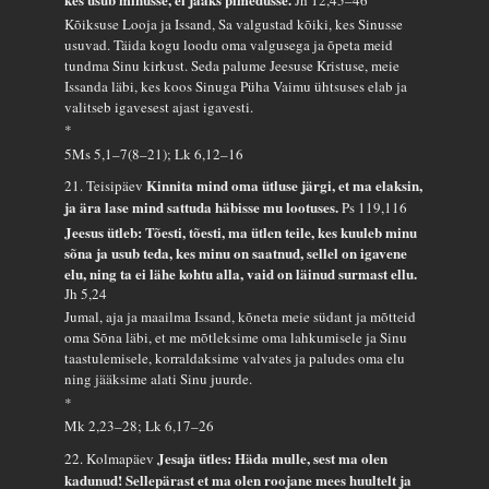
Jh 12,45–46
Kõiksuse Looja ja Issand, Sa valgustad kõiki, kes Sinusse
usuvad. Täida kogu loodu oma valgusega ja õpeta meid
tundma Sinu kirkust. Seda palume Jeesuse Kristuse, meie
Issanda läbi, kes koos Sinuga Püha Vaimu ühtsuses elab ja
valitseb igavesest ajast igavesti.
*
5Ms 5,1–7(8–21); Lk 6,12–16
Kinnita mind oma ütluse järgi, et ma elaksin,
21. Teisipäev
ja ära lase mind sattuda häbisse mu lootuses.
Ps 119,116
Jeesus ütleb: Tõesti, tõesti, ma ütlen teile, kes kuuleb minu
sõna ja usub teda, kes minu on saatnud, sellel on igavene
elu, ning ta ei lähe kohtu alla, vaid on läinud surmast ellu.
Jh 5,24
Jumal, aja ja maailma Issand, kõneta meie südant ja mõtteid
oma Sõna läbi, et me mõtleksime oma lahkumisele ja Sinu
taastulemisele, korraldaksime valvates ja paludes oma elu
ning jääksime alati Sinu juurde.
*
Mk 2,23–28; Lk 6,17–26
Jesaja ütles: Häda mulle, sest ma olen
22. Kolmapäev
kadunud! Sellepärast et ma olen roojane mees huultelt ja