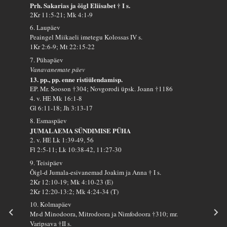
Prh. Sakarias ja õigl Eliisabet † I s.
2Kr 11:5-21; Mk 4:1-9
6. Laupäev
Peaingel Miikaeli imetegu Kolossas IV s.
1Kr 2:6-9; Mt 22:15-22
7. Pühapäev
Vanavanemate päev
13. pp., pp. enne ristiülendamisp.
EP. Mr. Sooson †304; Novgorodi üpsk. Joann †1186
4. v. HE Mk 16:1-8
Gl 6:11-18; Jh 3:13-17
8. Esmaspäev
JUMALAEMA SÜNDIMISE PÜHA
2. v. HE Lk 1:39-49, 56
Fl 2:5-11; Lk 10:38-42, 11:27-30
9. Teisipäev
Õigl-d Jumala-esivanemad Joakim ja Anna † I s.
2Kr 12:10-19; Mk 4:10-23 (E)
2Kr 12:20-13:2; Mk 4:24-34 (T)
10. Kolmapäev
Mr-d Minodoora, Mitrodoora ja Nimfodoora †310; mr.
Varipsava †II s.