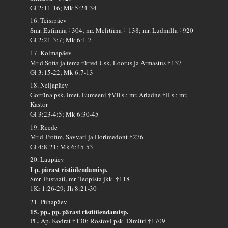
Gl 2:11-16; Mk 5:24-34
16. Teisipäev
Smr. Eufiimia †304; mr. Melitiina † 138; mr. Ludmilla †920
Gl 2:21-3:7; Mk 6:1-7
17. Kolmapäev
Mr-d Sofia ja tema tütred Usk, Lootus ja Armastus †137
Gl 3:15-22; Mk 6:7-13
18. Neljapäev
Gortüna psk. imet. Eumeeni †VII s.; mr. Ariadne †II s.; mr.
Kastor
Gl 3:23-4:5; Mk 6:30-45
19. Reede
Mr-d Trofim, Savvati ja Dorimedont †276
Gl 4:8-21; Mk 6:45-53
20. Laupäev
Lp. pärast ristiülendamisp.
Smr. Eustaati, mr. Teopista jkk. †118
1Kr 1:26-29; Jh 8:21-30
21. Pühapäev
15. pp., pp. pärast ristiülendamisp.
PL. Ap. Kodrat †130; Rostovi psk. Dimitri †1709