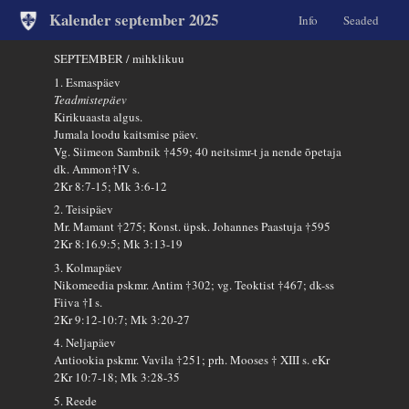
Kalender september 2025
Info
Seaded
SEPTEMBER / mihklikuu
1. Esmaspäev
Teadmistepäev
Kirikuaasta algus.
Jumala loodu kaitsmise päev.
Vg. Siimeon Sambnik †459; 40 neitsimr-t ja nende õpetaja
dk. Ammon†IV s.
2Kr 8:7-15; Mk 3:6-12
2. Teisipäev
Mr. Mamant †275; Konst. üpsk. Johannes Paastuja †595
2Kr 8:16.9:5; Mk 3:13-19
3. Kolmapäev
Nikomeedia pskmr. Antim †302; vg. Teoktist †467; dk-ss
Fiiva †I s.
2Kr 9:12-10:7; Mk 3:20-27
4. Neljapäev
Antiookia pskmr. Vavila †251; prh. Mooses † XIII s. eKr
2Kr 10:7-18; Mk 3:28-35
5. Reede