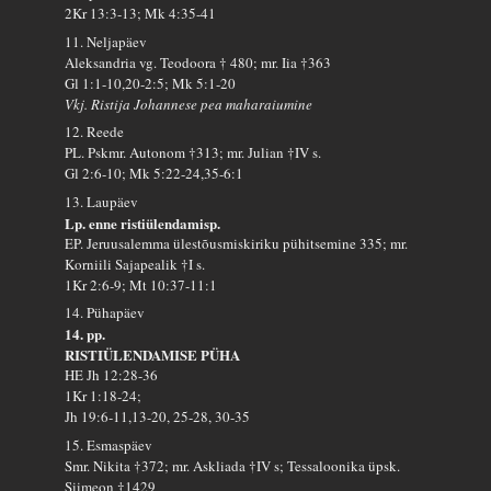
2Kr 13:3-13; Mk 4:35-41
11. Neljapäev
Aleksandria vg. Teodoora † 480; mr. Iia †363
Gl 1:1-10,20-2:5; Mk 5:1-20
Vkj. Ristija Johannese pea maharaiumine
12. Reede
PL. Pskmr. Autonom †313; mr. Julian †IV s.
Gl 2:6-10; Mk 5:22-24,35-6:1
13. Laupäev
Lp. enne ristiülendamisp.
EP. Jeruusalemma ülestõusmiskiriku pühitsemine 335; mr.
Korniili Sajapealik †I s.
1Kr 2:6-9; Mt 10:37-11:1
14. Pühapäev
14. pp.
RISTIÜLENDAMISE PÜHA
HE Jh 12:28-36
1Kr 1:18-24;
Jh 19:6-11,13-20, 25-28, 30-35
15. Esmaspäev
Smr. Nikita †372; mr. Askliada †IV s; Tessaloonika üpsk.
Siimeon †1429