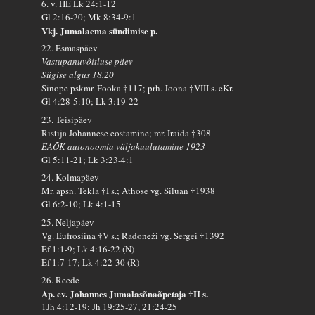
6. v. HE Lk 24:1-12
Gl 2:16-20; Mk 8:34-9:1
Vkj. Jumalaema sündimise p.
22. Esmaspäev
Vastupanuvõitluse päev
Sügise algus 18.20
Sinope pskmr. Fooka †117; prh. Joona †VIII s. eKr.
Gl 4:28-5:10; Lk 3:19-22
23. Teisipäev
Ristija Johannese eostamine; mr. Iraida †308
EAÕK autonoomia väljakuulutamine 1923
Gl 5:11-21; Lk 3:23-4:1
24. Kolmapäev
Mr. apsn. Tekla †I s.; Athose vg. Siluan †1938
Gl 6:2-10; Lk 4:1-15
25. Neljapäev
Vg. Eufrosiina †V s.; Radoneži vg. Sergei †1392
Ef 1:1-9; Lk 4:16-22 (N)
Ef 1:7-17; Lk 4:22-30 (R)
26. Reede
Ap. ev. Johannes Jumalasõnaõpetaja †II s.
1Jh 4:12-19; Jh 19:25-27, 21:24-25