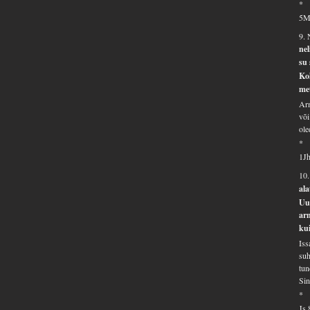
*
5M
9. 
nel
su
Koh
met
Arm
või
ole
*
1Jh
10
ala
Uue
arm
kui
Iss
suh
tun
Sin
*
Js 