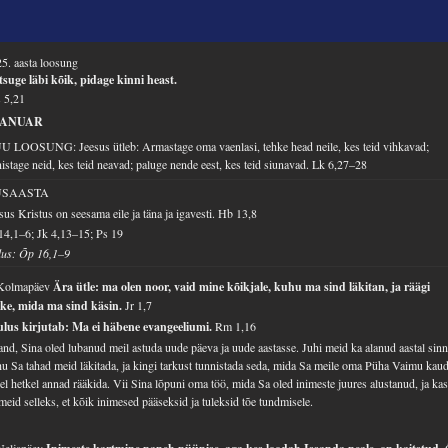
5. aasta loosung
suge läbi kõik, pidage kinni heast.
 5,21
AANUAR
 LOOSUNG: Jeesus ütleb: Armastage oma vaenlasi, tehke head neile, kes teid vihkavad;
istage neid, kes teid neavad; paluge nende eest, kes teid siunavad.
Lk 6,27–28
USAASTA
sus Kristus on seesama eile ja täna ja igavesti.
Hb 13,8
14,1–6; Jk 4,13–15; Ps 19
lus: Õp 16,1–9
 Kolmapäev
Ära ütle: ma olen noor, vaid mine kõikjale, kuhu ma sind läkitan, ja räägi
ike, mida ma sind käsin.
Jr 1,7
ulus kirjutab: Ma ei häbene evangeeliumi.
Rm 1,16
and, Sina oled lubanud meil astuda uude päeva ja uude aastasse. Juhi meid ka alanud aastal sinn
u Sa tahad meid läkitada, ja kingi tarkust tunnistada seda, mida Sa meile oma Püha Vaimu kau
lel hetkel annad rääkida. Vii Sina lõpuni oma töö, mida Sa oled inimeste juures alustanud, ja ka
meid selleks, et kõik inimesed pääseksid ja tuleksid tõe tundmisele.