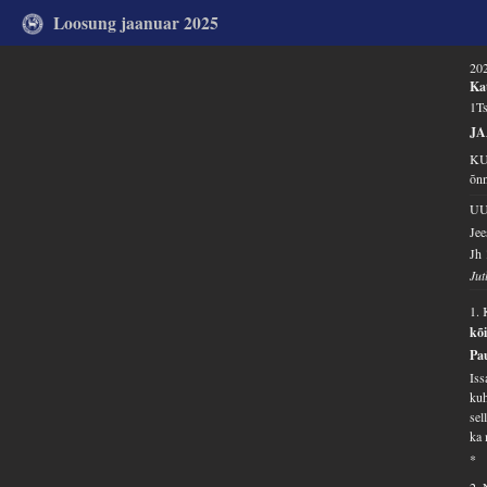
Loosung jaanuar 2025
202
Kat
1Ts
J
KUU
õnn
U
Jee
Jh 
Jut
1.
kõ
Pa
Iss
kuh
sel
ka 
*