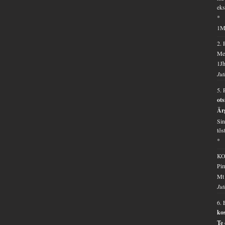
eks
*
1M
2.
Me 
1Jh
Jut
5.
ot
Ärg
Sin
tõs
*
KO
Pim
Mt 
Jut
6.
ko
Te