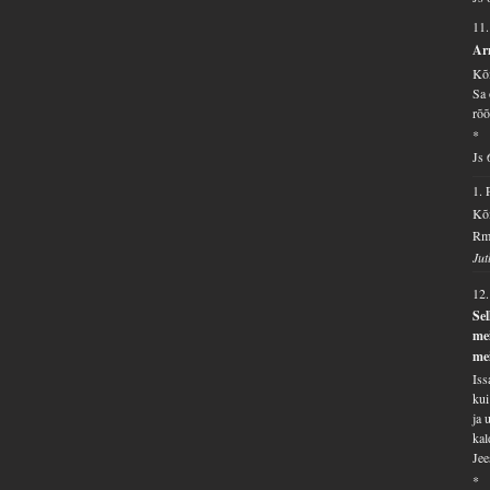
11
Arm
Kõi
Sa 
rõõ
*
Js 
1.
Kõi
Rm 
Jut
12
Sel
me
me
Iss
kui
ja 
kal
Jee
*