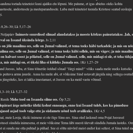
sandena toetada teineteist kuni ajaliku elu lõpuni. Me palume, et igas abielus oleks kohta
astusele, andestusele ja meeleparandusele. Luba meil teineteist teenida Kristuse seatud eeskuju
gi.
 8,26–30; Lk 5,17–26
 Neljapäev
Inimeste suurelised silmad alandatakse ja meeste kõrkus painutatakse. Jah, s
eval on Issand üksinda kõrge.
Js 2,11
 on jõle maailma ees, selle on Jumal valinud, et tema teeks häbi tarkadele; ja mis on nõ
ilma ees, selle on Jumal valinud, et tema teeks häbi sellele, mis on vägev; ja mis maail
 on halvast soost ja põlatud, selle on Jumal valinud, selle, mis midagi ei ole, et teha tühj
a, mis midagi on, et ükski liha ei kiitleks Jumala ees.
1Kr 1,27–29
and Jeesus, luba, et Sinu tölnerile öeldud sõnad "Järgi mind!" võiks saada meile uueks kutseks
tis peituva armu juurde. Anna ka meile abi, et võiksime Sind ustavalt järgida ning sellega osutu
u jüngriteks, kes ei lakka imestamast, et Jeesus on ka meid vastu võtnud.
1,3–10; Lk 5,27–32
. Reede
Mehe teed on Issanda silme ees.
Õp 5,21
lepärast ärge mõistke ühtki kohut enneaegu, enne kui Issand tuleb, kes ka pimeduse
ajased asjad toob valge ette ja südamete nõud teeb avalikuks.
1Kr 4,5
al, meie Looja, ükski inimene ei ole õige Sinu ees. Sina oled lasknud oma Pojal Jeesusel
stusel sündida inimesena, et meie võiksime Tema läbi uuesti ülevalt sündida Jumala lasteks. O
st ei suuda me olla puhtad ja pühad. See ei sõltu niivõrd meist endist kui sellest, et Sina tuled m