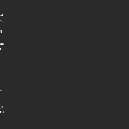
eed
on
li
kem
na
d,
 ja
una