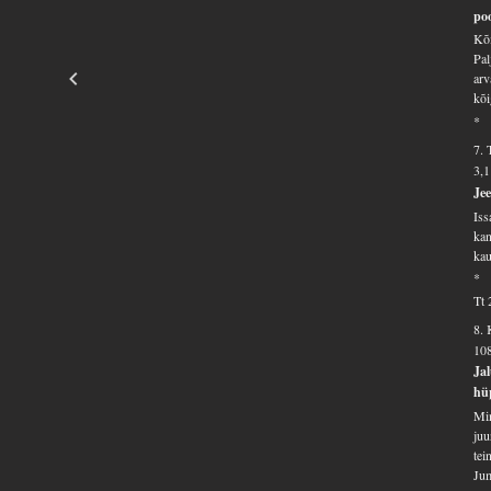
po
Kõi
Pal
arv
kõi
*
7. 
3,1
Jee
Iss
kan
kau
*
Tt 
8.
10
Jal
hüp
Min
juu
tei
Jum