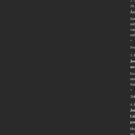
2. 
29
Ära
Jum
mit
van
end
*
Jos
3.
Je
me
Iss
mei
Sin
*
2M
4.
Ju
Läk
par
Hea
me 