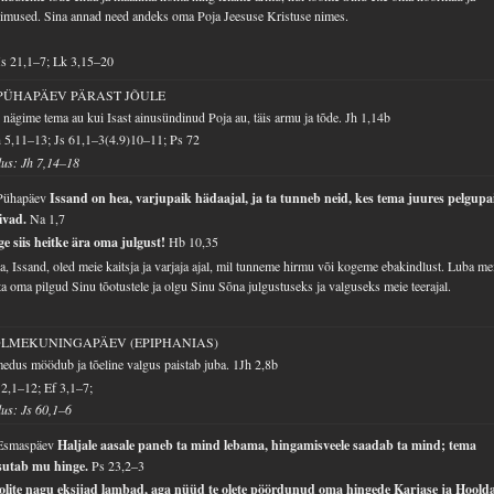
imused. Sina annad need andeks oma Poja Jeesuse Kristuse nimes.
s 21,1–7; Lk 3,15–20
 PÜHAPÄEV PÄRAST JÕULE
nägime tema au kui Isast ainusündinud Poja au, täis armu ja tõde.
Jh 1,14b
 5,11–13; Js 61,1–3(4.9)10–11; Ps 72
lus: Jh 7,14–18
 Pühapäev
Issand on hea, varjupaik hädaajal, ja ta tunneb neid, kes tema juures pelgupa
sivad.
Na 1,7
e siis heitke ära oma julgust!
Hb 10,35
a, Issand, oled meie kaitsja ja varjaja ajal, mil tunneme hirmu või kogeme ebakindlust. Luba me
ta oma pilgud Sinu tõotustele ja olgu Sinu Sõna julgustuseks ja valguseks meie teerajal.
LMEKUNINGAPÄEV (EPIPHANIAS)
edus möödub ja tõeline valgus paistab juba.
1Jh 2,8b
2,1–12; Ef 3,1–7;
lus: Js 60,1–6
 Esmaspäev
Haljale aasale paneb ta mind lebama, hingamisveele saadab ta mind; tema
sutab mu hinge.
Ps 23,2–3
 olite nagu eksijad lambad, aga nüüd te olete pöördunud oma hingede Karjase ja Hoold