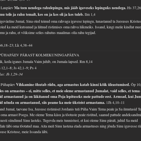
. Laupäev
Ma teen nendega rahulepingu, mis jääb igaveseks lepinguks nendega.
Hs 37,2
u teile ja rahu temalt, kes on ja kes oli ja kes tuleb.
Ilm 1,4
geväeline Jumal, Sina oled teinud oma rahvaga igavese lepingu, lunastanud ta Jeesuses Kristus
oled ka meid kutsunud ja liitnud ristimises oma rahva liikmeiks. Issand, kingi meile kindlat meel
mu ja rahu, et võiksime selles rahutus maailmas olla rahu tegijad.
66,18–23; Lk 4,38–44
 PÜHAPÄEV PÄRAST KOLMEKUNINGAPÄEVA
k, keda iganes Jumala Vaim juhib, on Jumala lapsed.
Rm 8,14
12,1–8; Js 42,1–9; Ps 4
lus: Jh 1,29–34
. Pühapäev
Vihkamine õhutab riidu, aga armastus katab kinni kõik üleastumised.
Õp 10
les on armastus – ei, mitte selles, et meie oleme armastanud Jumalat, vaid selles, et tema
id armastanud ja on läkitanud oma Poja lepituseks meie pattude eest. Armsad, kui Ju
id nõnda on armastanud, siis peame ka meie üksteist armastama.
1Jh 4,10–11
and Jumal, taevane Isa, Jeesuse ristimisel Jordanis tuli Püha Vaim Tema peale ja Sa ilmutasid T
 oma armast Poega. Me oleme Tema käsu ja tõotuste peale ristitud, saanud pattude andeksandm
uuesti sündinud Sinu lasteks. Tugevda meis tunnistust, et kui oleme Sinu päralt, juhid Sa meid
dale läbi oma tõotatud maa. Aita meil Sinu lastena elada armastuses ning jõuda Sinu igavesse rii
suse Kristuse, meie Issanda läbi.