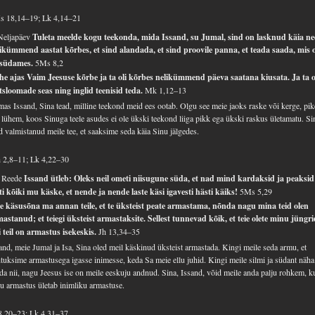
s 18,14–19; Lk 4,14–21
Neljapäev
Tuleta meelde kogu teekonda, mida Issand, su Jumal, sind on lasknud käia n
ikümmend aastat kõrbes, et sind alandada, et sind proovile panna, et teada saada, mis 
 südames.
5Ms 8,2
e ajas Vaim Jeesuse kõrbe ja ta oli kõrbes nelikümmend päeva saatana kiusata. Ja ta o
sloomade seas ning inglid teenisid teda.
Mk 1,12–13
as Issand, Sina tead, milline teekond meid ees ootab. Olgu see meie jaoks raske või kerge, pi
 lühem, koos Sinuga teele asudes ei ole ükski teekond liiga pikk ega ükski raskus ületamatu. Si
d valmistanud meile tee, et saaksime seda käia Sinu jälgedes.
 2,8–11; Lk 4,22–30
. Reede
Issand ütleb: Oleks neil ometi niisugune süda, et nad mind kardaksid ja peaksid
ti kõiki mu käske, et nende ja nende laste käsi igavesti hästi käiks!
5Ms 5,29
 käsusõna ma annan teile, et te üksteist peate armastama, nõnda nagu mina teid olen
astanud; et teiegi üksteist armastaksite. Sellest tunnevad kõik, et teie olete minu jüngri
 teil on armastus isekeskis.
Jh 13,34–35
and, meie Jumal ja Isa, Sina oled meil käskinud üksteist armastada. Kingi meile seda armu, et
tuksime armastusega igasse inimesse, keda Sa meie ellu juhid. Kingi meile silmi ja südant näha
da nii, nagu Jeesus ise on meile eeskuju andnud. Sina, Issand, võid meile anda palju rohkem, k
u armastus ületab inimliku armastuse.
8,20–23; Lk 4,31–37