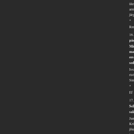
üle
arm
jär
*
Rm
16.
pä
Mis
maa
ees
sed
Iss
ris
Sin
*
Ef 
17
Sel
sal
Jum
Kri
jõu