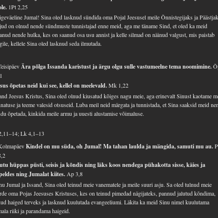
ole.
1Pt 2,25
geväeline Jumal! Sina oled lasknud sündida oma Pojal Jeesusel meile Õnnistegijaks ja Päästjak
jud on olnud nende sündmuste tunnistajad enne meid, aga me täname Sind, et oled ka meid
anud nende hulka, kes on saanud osa usu annist ja kelle silmad on näinud valgust, mis paistab
gile, kellele Sina oled lasknud seda ilmutada.
Teisipäev
Ära põlga Issanda karistust ja ärgu olgu sulle vastumeelne tema noomimine.
Õ
1
sus õpetas neid kui see, kellel on meelevald.
Mk 1,22
and Jeesus Kristus, Sina oled olnud kiusatud kõiges nagu meie, aga erinevalt Sinust kaotame m
natuse ja teeme valesid otsuseid. Luba meil neid märgata ja tunnistada, et Sina saaksid meid ne
du õpetada, kinkida meile armu ja uuesti alustamise võimaluse.
2,11–14; Lk 4,1–13
 Kolmapäev
Kindel on mu süda, oh Jumal! Ma tahan laulda ja mängida, samuti mu au.
P
8,2
utu hüppas püsti, seisis ja kõndis ning läks koos nendega pühakotta sisse, käies ja
eldes ning Jumalat kiites.
Ap 3,8
u Jumal ja Issand, Sina oled teinud meie vanematele ja meile suuri asju. Sa oled tulnud meie
rde oma Pojas Jeesuses Kristuses, kes on teinud pimedad nägijateks, pannud jalutud kõndima,
nud haiged terveks ja lasknud kuulutada evangeeliumi. Läkita ka meid Sinu nimel kuulutama
ala riiki ja parandama haigeid.