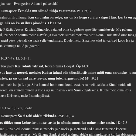
 jaanuar - Evangeelse Alliansi palvenädal
. Esmaspäev
Eemalda mu silmad tühja vaatamast.
Ps 119,37
silm on ihu lamp. Kui sinu silm on selge, siis on ka kogu su ihu valgust täis, kui ta on a
ge, siis on ka su ihus pimedus.
Lk 11,34
e Päästja Jeesus Kristus, Sina oled rajanud oma koguduse apostlite tunnistusele. Me palume
d, tee nende sõnum meile elavaks ja ava meie silmad mõistma Sinu Sõna. Hoia meid oma tões j
a meid päev-päevalt kasvada selle tundmises. Kuule meid, Sina, kes elad ja valitsed koos Isa ja
a Vaimuga nüüd ja igavesti.
 10,37–48; Lk 5,1–11
 Teisipäev
Kes rõhub viletsat, teotab tema Loojat.
Õp 14,31
sus lausus noorele mehele: Kui sa tahad olla täiuslik, siis mine müü oma varandus ja a
stele, ja siis on sul aare taevas, ning tule, järgne mulle!
Mt 19,21
al, meie Isa ja Looja, Sina kannad hoolt oma loodu eest. Aita meil usaldada Sinu hoolde nii
kesed kui suured mured ja võtta iga uut päeva vastu Sinu kingitusena. Kuule meid oma Poja
suse Kristuse, meie Issanda pärast.
18,15–17; Lk 5,12–16
. Kolmapäev
Sa ei tohi abielu rikkuda.
2Ms 20,14
es täitku oma kohustust naise vastu ja nõndasamuti ka naine mehe vastu.
1Kr 7,3
and, Sina oled loonud inimese meheks ja naiseks ja asetanud nad elama teineteise kõrvale
tastikuses armastuses. Me täname Sind, et oled andnud abielu nii kingitusena kui ka abikaasade