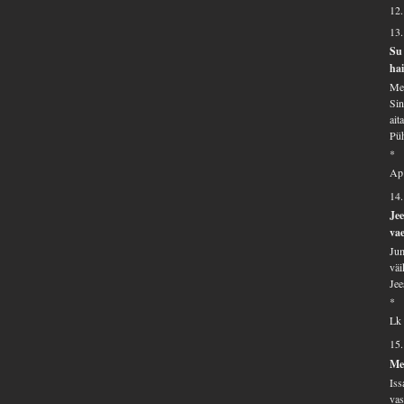
12.
13
Su 
hai
Mei
Sin
ait
Püh
*
Ap
14.
Jee
vae
Jum
väi
Jee
*
Lk 
15
Me
Iss
vas