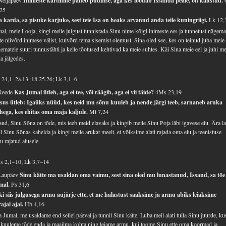
Neljapäev
Inimeste kartmine paneb püünise, aga kes loodab Issanda peale, on kaitstud.
,25
 karda, sa pisuke karjuke, sest teie Isa on heaks arvanud anda teile kuningriigi.
Lk 12,
al, meie Looja, kingi meile julgust tunnistada Sinu nime kõigi inimeste ees ja tunnetust nägem
te niivõrd inimese välist, kuivõrd tema sisemist olemust. Sina oled see, kes on teinud juba meie
ematele suuri tunnustähti ja kelle tõotused kehtivad ka meie suhtes. Käi Sina meie eel ja juhi m
a jälgedes.
 24,1–2a.13–18.25.26; Lk 3,1–6
 Reede
Kas Jumal ütleb, aga ei tee, või räägib, aga ei vii täide?
4Ms 23,19
esus ütleb: Igaüks nüüd, kes neid mu sõnu kuuleb ja nende järgi teeb, sarnaneb aruka
hega, kes ehitas oma maja kaljule.
Mt 7,24
and, Sinu Sõna on tõde, mis teeb meid elavaks ja kingib meile Sinu Poja läbi igavese elu. Ära l
l Sinu Sõnas kahelda ja kingi meile arukat meelt, et võiksime alati rajada oma elu ja teenistuse
u rajatud alusele.
s 2,1–10; Lk 3,7–14
 Laupäev
Sinu kätte ma usaldan oma vaimu, sest sina oled mu lunastanud, Issand, sa tõe
mal.
Ps 31,6
i siis julgusega armu aujärje ette, et me halastust saaksime ja armu abiks leiaksime
ajal ajal.
Hb 4,16
 Jumal, me usaldame end sellel päeval ja tunnil Sinu kätte. Luba meil alati tulla Sinu juurde, ku
kuuleme tõde enda ja maailma kohta ning leiame armu, kui toome Sinu ette oma koormad ja