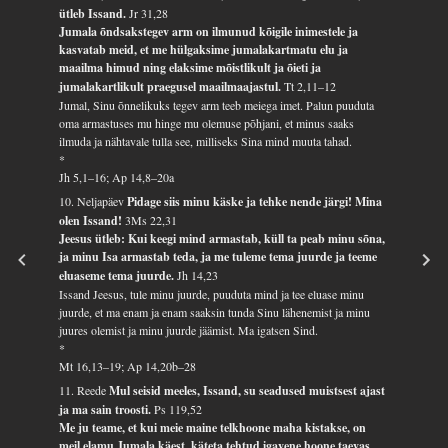
ütleb Issand.
Jr 31,28
Jumala õndsakstegev arm on ilmunud kõigile inimestele ja
kasvatab meid, et me hülgaksime jumalakartmatu elu ja
maailma himud ning elaksime mõistlikult ja õieti ja
jumalakartlikult praegusel maailmaajastul.
Tt 2,11–12
Jumal, Sinu õnnelikuks tegev arm teeb meiega imet. Palun puuduta
oma armastuses mu hinge mu olemuse põhjani, et minus saaks
ilmuda ja nähtavale tulla see, milliseks Sina mind muuta tahad.
*
Jh 5,1–16; Ap 14,8–20a
10. Neljapäev
Pidage siis minu käske ja tehke nende järgi! Mina
olen Issand!
3Ms 22,31
Jeesus ütleb: Kui keegi mind armastab, küll ta peab minu sõna,
ja minu Isa armastab teda, ja me tuleme tema juurde ja teeme
eluaseme tema juurde.
Jh 14,23
Issand Jeesus, tule minu juurde, puuduta mind ja tee eluase minu
juurde, et ma enam ja enam saaksin tunda Sinu lähenemist ja minu
juures olemist ja minu juurde jäämist. Ma igatsen Sind.
*
Mt 16,13–19; Ap 14,20b–28
11. Reede
Mul seisid meeles, Issand, su seadused muistsest ajast
ja ma sain troosti.
Ps 119,52
Me ju teame, et kui meie maine telkhoone maha kistakse, on
meil elamu Jumala käest, käteta tehtud igavene hoone taevas.