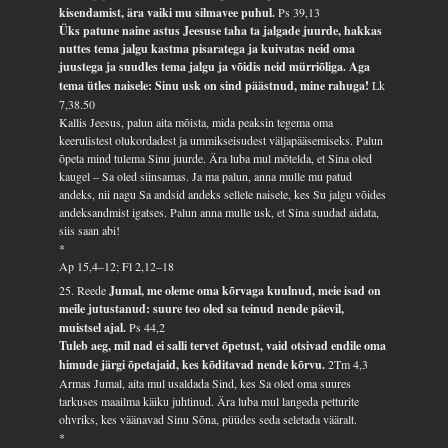
kisendamist, ära vaiki mu silmavee puhul.
Ps 39,13
Üks patune naine astus Jeesuse taha ta jalgade juurde, hakkas
nuttes tema jalgu kastma pisaratega ja kuivatas neid oma
juustega ja suudles tema jalgu ja võidis neid mürriõliga. Aga
tema ütles naisele: Sinu usk on sind päästnud, mine rahuga!
Lk
7,38.50
Kallis Jeesus, palun aita mõista, mida peaksin tegema oma
keerulistest olukordadest ja ummikseisudest väljapääsemiseks. Palun
õpeta mind tulema Sinu juurde. Ära luba mul mõtelda, et Sina oled
kaugel – Sa oled siinsamas. Ja ma palun, anna mulle mu patud
andeks, nii nagu Sa andsid andeks sellele naisele, kes Su jalgu võides
andeksandmist igatses. Palun anna mulle usk, et Sina suudad aidata,
siis saan abi!
*
Ap 15,4–12; Fl 2,12–18
25. Reede
Jumal, me oleme oma kõrvaga kuulnud, meie isad on
meile jutustanud: suure teo oled sa teinud nende päevil,
muistsel ajal.
Ps 44,2
Tuleb aeg, mil nad ei salli tervet õpetust, vaid otsivad endile oma
himude järgi õpetajaid, kes kõditavad nende kõrvu.
2Tm 4,3
Armas Jumal, aita mul usaldada Sind, kes Sa oled oma suures
tarkuses maailma käiku juhtinud. Ära luba mul langeda petturite
ohvriks, kes väänavad Sinu Sõna, püüdes seda seletada vääralt.
*