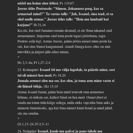
nüüd ma hoian sinu ütlusi.
Ps 119,67
Jeesus ütles Peetrusele: "Siimon, Johannese poeg, kas sa
armastad mind?" Ta vastas talle: "Jah, Issand, sina tead, et sa
oled mulle armas." Jeesus ütles talle: "Hoia mu lambaid kui
karjane!"
Jh 21,16
Ka siis, kui oled Jumalast eemale eksinud, ei ole Tema lakanud sind
armastamast. Julgustan sind tema poole tagasi pöörduma, nagu
Peetrus seda tegi. Armas Jeesus, palun pööra ennast minu poole ka
siis, kui olen Sinust kaugenenud. Ainult Sinuga koos olles on mul
tulevikku ja julgust jälle edasi minna.
*
Hs 2,3–8a; Fl 1,27–2,4
23. Kolmapäev
Issand tõi mu välja lagedale, ta päästis minu, sest
tal oli minust hea meel.
Ps 18,20
Jumala armust olen ma see, kes olen, ja tema arm minu vastu ei
ole läinud tühja.
1Kr 15,10
Armas Issand Jumal, palun hoia mind ustavalt oma armastuse
hõlmas, et oleksin see, kellest Sinul on hea meel. Omast jõust ei
suuda ma toime tulla kõige sellega, mida oleks vaja teha Sinu auks ja
inimeste õnnistuseks, aga kui Sina minust kinni hoiad ja mind juhid,
siis ma suudan.
*
Gl 1,13–24; Fl 2,5–11
24. Neljapäev
Issand, kuule mu palvet ja pane tähele mu