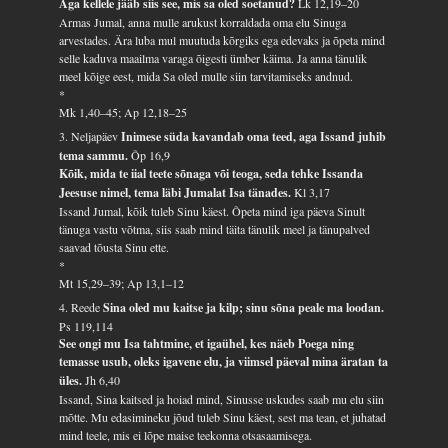
Aga kellele jääb siis see, mis sa oled soetanud?
Lk 12,19–20
Armas Jumal, anna mulle arukust korraldada oma elu Sinuga
arvestades. Ära luba mul muutuda kõrgiks ega edevaks ja õpeta mind
selle kaduva maailma varaga õigesti ümber käima. Ja anna tänulik
meel kõige eest, mida Sa oled mulle siin tarvitamiseks andnud.
*
Mk 1,40–45; Ap 12,18–25
3. Neljapäev
Inimese süda kavandab oma teed, aga Issand juhib
tema sammu.
Õp 16,9
Kõik, mida te iial teete sõnaga või teoga, seda tehke Issanda
Jeesuse nimel, tema läbi Jumalat Isa tänades.
Kl 3,17
Issand Jumal, kõik tuleb Sinu käest. Õpeta mind iga päeva Sinult
tänuga vastu võtma, siis saab mind täita tänulik meel ja tänupalved
saavad tõusta Sinu ette.
*
Mt 15,29–39; Ap 13,1–12
4. Reede
Sina oled mu kaitse ja kilp; sinu sõna peale ma loodan.
Ps 119,114
See ongi mu Isa tahtmine, et igaühel, kes näeb Poega ning
temasse usub, oleks igavene elu, ja viimsel päeval mina äratan ta
üles.
Jh 6,40
Issand, Sina kaitsed ja hoiad mind, Sinusse uskudes saab mu elu siin
mõtte. Mu edasimineku jõud tuleb Sinu käest, sest ma tean, et juhatad
mind teele, mis ei lõpe maise teekonna otsasaamisega.