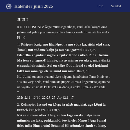
Kalender juuli 2025
Info
Seaded
JUULI
KUU LOOSUNG: Ärge muretsege ühtigi, vaid laske kõiges oma
palumised palve ja anumisega ühes tänuga saada Jumalale teatavaks.
Fl 4,6
1. Teisipäev
Kuigi mu liha lõpeb ja mu süda ka, siiski oled sina,
Jumal, mu südame kalju ja mu osa igavesti.
Ps 73,26
Filadelfia koguduse inglile kirjuta: Nõnda ütleb Püha, Tõeline:
Ma tean su tegusid! Ennäe, ma avasin su ees ukse, mida ükski
ei suuda lukustada. Sul on vähe jõudu, kuid sa oled hoidnud
tallel mu sõna ega ole salanud mu nime.
Ilm 3,7.8
Kui Jumal on sulle avanud ukse nägema ja mõistma Tema õnnistust,
siis ära varja seda, vaid tunnista julgelt. Jumala kogemuste jagamine
on vajalik, et aidata ka teistel usaldada ja kõike Jumala kätte anda.
*
2Ms 2,11–15(16–22)23–25; Ap 12,1–17
2. Kolmapäev
Issand on kõrge ja näeb madalat, aga kõrgi ta
tunneb kaugelt ära.
Ps 138,6
Rikas inimene ütles: Hing, sul on tagavaraks palju vara
mitmeks aastaks, puhka, söö, joo ja ole rõõmus! Aga Jumal
ütles talle: Sina arutu! Selsamal ööl nõutakse sinult su hing.