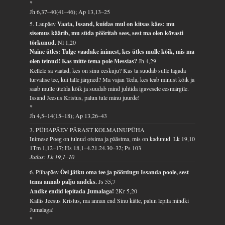
*
Jh 6,37–40(41–46); Ap 13,13–25
5. Laupäev
Vaata, Issand, kuidas mul on kitsas käes: mu
sisemus käärib, mu süda pööritab sees, sest ma olen kõvasti
tõrkunud.
Nl 1,20
Naine ütles: Tulge vaadake inimest, kes ütles mulle kõik, mis ma
olen teinud! Kas mitte tema pole Messias?
Jh 4,29
Kellele sa vaatad, kes on sinu eeskuju? Kas ta suudab sulle tagada
turvalise tee, kui talle järgned? Ma vajan Teda, kes teab minust kõik ja
saab mulle ütelda kõik ja suudab mind juhtida igavesele eesmärgile.
Issand Jeesus Kristus, palun tule minu juurde!
*
Jh 4,5–14(15–18); Ap 13,26–43
3. PÜHAPÄEV PÄRAST KOLMAINUPÜHA
Inimese Poeg on tulnud otsima ja päästma, mis on kadunud.
Lk 19,10
1Tm 1,12–17; Hs 18,1–4.21.24.30–32; Ps 103
Jutlus: Lk 19,1–10
6. Pühapäev
Õel jätku oma tee ja pöördugu Issanda poole, sest
tema annab palju andeks.
Js 55,7
Andke endid lepitada Jumalaga!
2Kr 5,20
Kallis Jeesus Kristus, ma annan end Sinu kätte, palun lepita mindki
Jumalaga!
*