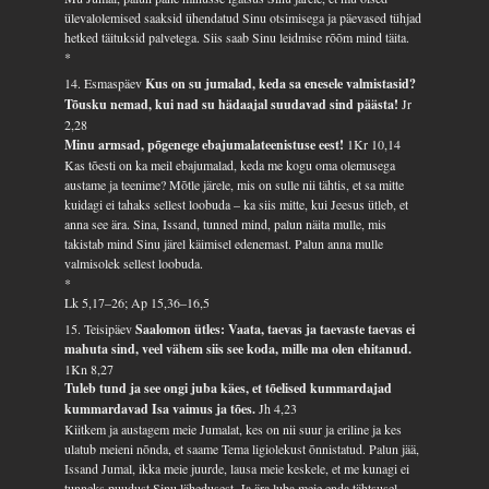
ülevalolemised saaksid ühendatud Sinu otsimisega ja päevased tühjad
hetked täituksid palvetega. Siis saab Sinu leidmise rõõm mind täita.
*
14. Esmaspäev
Kus on su jumalad, keda sa enesele valmistasid?
Tõusku nemad, kui nad su hädaajal suudavad sind päästa!
Jr
2,28
Minu armsad, põgenege ebajumalateenistuse eest!
1Kr 10,14
Kas tõesti on ka meil ebajumalad, keda me kogu oma olemusega
austame ja teenime? Mõtle järele, mis on sulle nii tähtis, et sa mitte
kuidagi ei tahaks sellest loobuda – ka siis mitte, kui Jeesus ütleb, et
anna see ära. Sina, Issand, tunned mind, palun näita mulle, mis
takistab mind Sinu järel käimisel edenemast. Palun anna mulle
valmisolek sellest loobuda.
*
Lk 5,17–26; Ap 15,36–16,5
15. Teisipäev
Saalomon ütles: Vaata, taevas ja taevaste taevas ei
mahuta sind, veel vähem siis see koda, mille ma olen ehitanud.
1Kn 8,27
Tuleb tund ja see ongi juba käes, et tõelised kummardajad
kummardavad Isa vaimus ja tões.
Jh 4,23
Kiitkem ja austagem meie Jumalat, kes on nii suur ja eriline ja kes
ulatub meieni nõnda, et saame Tema ligiolekust õnnistatud. Palun jää,
Issand Jumal, ikka meie juurde, lausa meie keskele, et me kunagi ei
tunneks puudust Sinu lähedusest. Ja ära luba meie enda tähtsusel