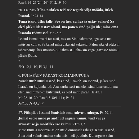
Rm 9,14–23(24–26); Fl 2,19–30
26. Laupäev
Mina nuhtlen teid teie tegude vilja mööda, ütleb
Issand.
Jr 21,14
Tema isand ütles talle: See on hea, sa hea ja ustav sulane! Sa
oled pisku üle ustav olnud, ma panen sind palju üle; mine oma
Issanda rõõmusse!
Mt 25,21
Issand Jumal, ma ei tea alati, mis on Sinu tahtmine, aga seda ma
mõistan küll, et Sa tahad näha ustavaid sulaseid. Palun aita, et oleksin
tähelepanija, kes mõistab Su tahtmist. Tahaksin väga igavesse rõõmu
pärale jõuda.
*
2Kr 12,1–10; Fl 3,1–11
6. PÜHAPÄEV PÄRAST KOLMAINUPÜHA
Nõnda ütleb nüüd Issand, kes sind, Jaakob, on loonud, ja kes sind,
Iisrael, on kujundanud: Ära karda, sest ma olen sind lunastanud, ma
olen sind nimepidi kutsunud, sa oled minu päralt!
Js 43,1
Mt 28,16–20; Rm 6,3–8(9–11); Ps 21
Jutlus: Js 43,1–7
27. Pühapäev
Issand õnnistab oma rahvast rahuga.
Ps 29,11
Jumal ei ole meile ju andnud arguse vaimu, vaid väe ja
armastuse ja mõistlikkuse vaimu.
2Tm 1,7
Meie Jumala meelevallas on meid õnnistada rahuga. Kallis Issand,
Sina oled valmis andma seda, mis meil puudub. Kui arguse vaim