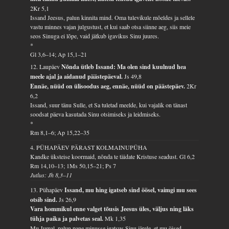
2Kr 5,1
Issand Jeesus, palun kinnita mind. Oma tulevikule mõeldes ja sellele
vastu minnes vajan julgustust, et kui saab otsa siinne aeg, siis meie
seos Sinuga ei lõpe, vaid jätkub igavikus Sinu juures.
*
Gl 3,6–14; Ap 15,1–21
12. Laupäev
Nõnda ütleb Issand: Ma olen sind kuulnud hea
meele ajal ja aidanud päästepäeval.
Js 49,8
Ennäe, nüüd on ülisoodus aeg, ennäe, nüüd on päästepäev.
2Kr
6,2
Issand, suur tänu Sulle, et Sa tuletad meelde, kui vajalik on tänast
soodsat päeva kasutada Sinu otsimiseks ja leidmiseks.
*
Rm 8,1–6; Ap 15,22–35
4. PÜHAPÄEV PÄRAST KOLMAINUPÜHA
Kandke üksteise koormaid, nõnda te täidate Kristuse seadust.
Gl 6,2
Rm 14,10–13; 1Ms 50,15–21; Ps 7
Jutlus: Jh 8,3–11
13. Pühapäev
Issand, mu hing igatseb sind öösel, vaimgi mu sees
otsib sind.
Js 26,9
Vara hommikul enne valget tõusis Jeesus üles, väljus ning läks
tühja paika ja palvetas seal.
Mk 1,35
Mu Jumal, palun pane minusse igatsus Sinu järele, et mu öised