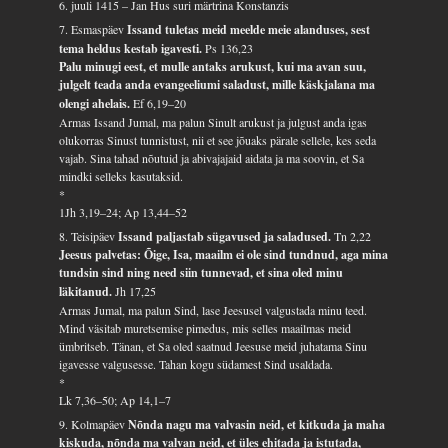
6. juuli 1415 – Jan Hus suri märtrina Konstanzis
7. Esmaspäev
Issand tuletas meid meelde meie alanduses, sest
tema heldus kestab igavesti.
Ps 136,23
Palu minugi eest, et mulle antaks arukust, kui ma avan suu,
julgelt teada anda evangeeliumi saladust, mille käskjalana ma
olengi ahelais.
Ef 6,19–20
Armas Issand Jumal, ma palun Sinult arukust ja julgust anda igas
olukorras Sinust tunnistust, nii et see jõuaks pärale sellele, kes seda
vajab. Sina tahad nõutuid ja abivajajaid aidata ja ma soovin, et Sa
mindki selleks kasutaksid.
*
1Jh 3,19–24; Ap 13,44–52
8. Teisipäev
Issand paljastab sügavused ja saladused.
Tn 2,22
Jeesus palvetas: Õige, Isa, maailm ei ole sind tundnud, aga mina
tundsin sind ning need siin tunnevad, et sina oled minu
läkitanud.
Jh 17,25
Armas Jumal, ma palun Sind, lase Jeesusel valgustada minu teed.
Mind väsitab muretsemise pimedus, mis selles maailmas meid
ümbritseb. Tänan, et Sa oled saatnud Jeesuse meid juhatama Sinu
igavesse valgusesse. Tahan kogu südamest Sind usaldada.
*
Lk 7,36–50; Ap 14,1–7
9. Kolmapäev
Nõnda nagu ma valvasin neid, et kitkuda ja maha
kiskuda, nõnda ma valvan neid, et üles ehitada ja istutada,