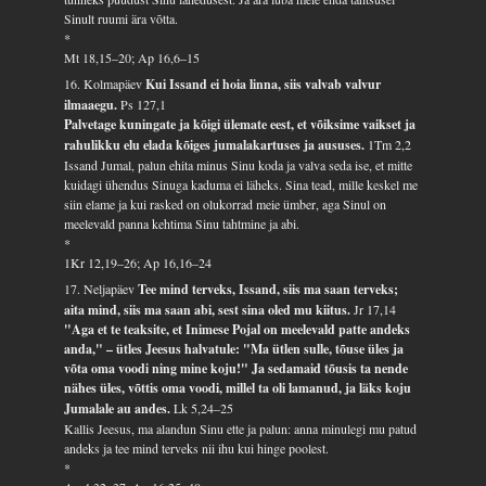
Sinult ruumi ära võtta.
*
Mt 18,15–20; Ap 16,6–15
16. Kolmapäev
Kui Issand ei hoia linna, siis valvab valvur
ilmaaegu.
Ps 127,1
Palvetage kuningate ja kõigi ülemate eest, et võiksime vaikset ja
rahulikku elu elada kõiges jumalakartuses ja aususes.
1Tm 2,2
Issand Jumal, palun ehita minus Sinu koda ja valva seda ise, et mitte
kuidagi ühendus Sinuga kaduma ei läheks. Sina tead, mille keskel me
siin elame ja kui rasked on olukorrad meie ümber, aga Sinul on
meelevald panna kehtima Sinu tahtmine ja abi.
*
1Kr 12,19–26; Ap 16,16–24
17. Neljapäev
Tee mind terveks, Issand, siis ma saan terveks;
aita mind, siis ma saan abi, sest sina oled mu kiitus.
Jr 17,14
"Aga et te teaksite, et Inimese Pojal on meelevald patte andeks
anda," – ütles Jeesus halvatule: "Ma ütlen sulle, tõuse üles ja
võta oma voodi ning mine koju!" Ja sedamaid tõusis ta nende
nähes üles, võttis oma voodi, millel ta oli lamanud, ja läks koju
Jumalale au andes.
Lk 5,24–25
Kallis Jeesus, ma alandun Sinu ette ja palun: anna minulegi mu patud
andeks ja tee mind terveks nii ihu kui hinge poolest.
*