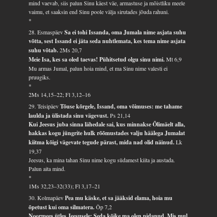
mind vaevab, siis palun Sinu käest väe, armastuse ja mõistliku meele
vaimu, et saaksin end Sinu poole välja sirutades jõuda rahuni.
*
28. Esmaspäev
Sa ei tohi Issanda, oma Jumala nime asjata suhu
võtta, sest Issand ei jäta seda nuhtlemata, kes tema nime asjata
suhu võtab.
2Ms 20,7
Meie Isa, kes sa oled taevas! Pühitsetud olgu sinu nimi.
Mt 6,9
Mu armas Jumal, palun hoia mind, et ma Sinu nime valesti ei
pruugiks.
*
2Ms 14,15–22; Fl 3,12–16
29. Teisipäev
Tõuse kõrgele, Issand, oma võimuses: me tahame
laulda ja ülistada sinu vägevust.
Ps 21,14
Kui Jeesus juba sinna lähedale sai, kus minnakse Õlimäelt alla,
hakkas kogu jüngrite hulk rõõmustades valju häälega Jumalat
kiitma kõigi vägevate tegude pärast, mida nad olid näinud.
Lk
19,37
Jeesus, ka mina tahan Sinu nime kogu südamest kiita ja austada.
Palun aita mind.
*
1Ms 32,23–32(33); Fl 3,17–21
30. Kolmapäev
Pea mu käske, et sa jääksid elama, hoia mu
õpetust kui oma silmatera.
Õp 7,2
Noormees ütles Jeesusele: Seda kõike ma olen pidanud. Mis mul