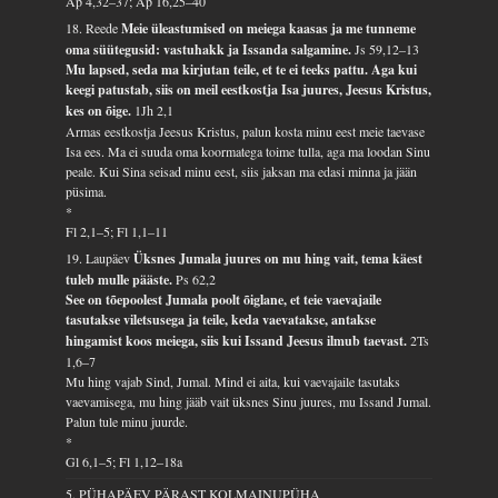
Ap 4,32–37; Ap 16,25–40
18. Reede
Meie üleastumised on meiega kaasas ja me tunneme
oma süütegusid: vastuhakk ja Issanda salgamine.
Js 59,12–13
Mu lapsed, seda ma kirjutan teile, et te ei teeks pattu. Aga kui
keegi patustab, siis on meil eestkostja Isa juures, Jeesus Kristus,
kes on õige.
1Jh 2,1
Armas eestkostja Jeesus Kristus, palun kosta minu eest meie taevase
Isa ees. Ma ei suuda oma koormatega toime tulla, aga ma loodan Sinu
peale. Kui Sina seisad minu eest, siis jaksan ma edasi minna ja jään
püsima.
*
Fl 2,1–5; Fl 1,1–11
19. Laupäev
Üksnes Jumala juures on mu hing vait, tema käest
tuleb mulle pääste.
Ps 62,2
See on tõepoolest Jumala poolt õiglane, et teie vaevajaile
tasutakse viletsusega ja teile, keda vaevatakse, antakse
hingamist koos meiega, siis kui Issand Jeesus ilmub taevast.
2Ts
1,6–7
Mu hing vajab Sind, Jumal. Mind ei aita, kui vaevajaile tasutaks
vaevamisega, mu hing jääb vait üksnes Sinu juures, mu Issand Jumal.
Palun tule minu juurde.
*
Gl 6,1–5; Fl 1,12–18a
5. PÜHAPÄEV PÄRAST KOLMAINUPÜHA