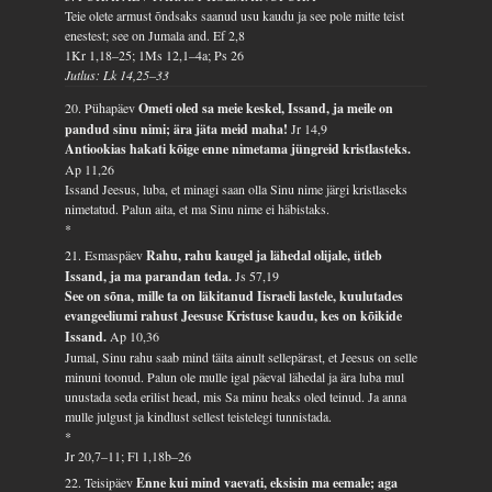
Teie olete armust õndsaks saanud usu kaudu ja see pole mitte teist
enestest; see on Jumala and.
Ef 2,8
1Kr 1,18–25; 1Ms 12,1–4a; Ps 26
Jutlus: Lk 14,25–33
20. Pühapäev
Ometi oled sa meie keskel, Issand, ja meile on
pandud sinu nimi; ära jäta meid maha!
Jr 14,9
Antiookias hakati kõige enne nimetama jüngreid kristlasteks.
Ap 11,26
Issand Jeesus, luba, et minagi saan olla Sinu nime järgi kristlaseks
nimetatud. Palun aita, et ma Sinu nime ei häbistaks.
*
21. Esmaspäev
Rahu, rahu kaugel ja lähedal olijale, ütleb
Issand, ja ma parandan teda.
Js 57,19
See on sõna, mille ta on läkitanud Iisraeli lastele, kuulutades
evangeeliumi rahust Jeesuse Kristuse kaudu, kes on kõikide
Issand.
Ap 10,36
Jumal, Sinu rahu saab mind täita ainult sellepärast, et Jeesus on selle
minuni toonud. Palun ole mulle igal päeval lähedal ja ära luba mul
unustada seda erilist head, mis Sa minu heaks oled teinud. Ja anna
mulle julgust ja kindlust sellest teistelegi tunnistada.
*
Jr 20,7–11; Fl 1,18b–26
22. Teisipäev
Enne kui mind vaevati, eksisin ma eemale; aga