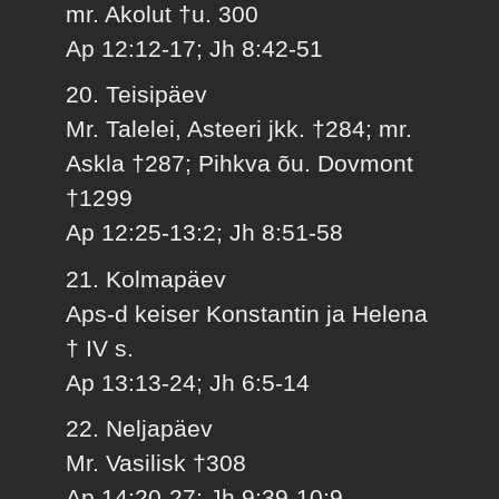
mr. Akolut †u. 300
Ap 12:12-17; Jh 8:42-51
20. Teisipäev
Mr. Talelei, Asteeri jkk. †284; mr.
Askla †287; Pihkva õu. Dovmont
†1299
Ap 12:25-13:2; Jh 8:51-58
21. Kolmapäev
Aps-d keiser Konstantin ja Helena
† IV s.
Ap 13:13-24; Jh 6:5-14
22. Neljapäev
Mr. Vasilisk †308
Ap 14:20-27; Jh 9:39-10:9