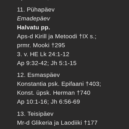
11. Pühapäev
Emadepäev
Halvatu pp.
Aps-d Kirill ja Metoodi †IX s.;
prmr. Mooki †295
3. v. HE Lk 24:1-12
Ap 9:32-42; Jh 5:1-15
12. Esmaspäev
Konstantia psk. Epifaani †403;
Konst. üpsk. Herman †740
Ap 10:1-16; Jh 6:56-69
13. Teisipäev
Mr-d Glikeria ja Laodiiki †177