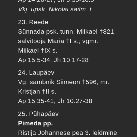
Vkj. üpsk. Nikolai säilm. t.
23. Reede
Sünnada psk. tunn. Miikael †821;
salvitooja Maria †I s.; vgmr.
Miikael †IX s.
Ap 15:5-34; Jh 10:17-28
24. Laupäev
Vg. sambnik Siimeon †596; mr.
Kristjan †II s.
Ap 15:35-41; Jh 10:27-38
25. Pühapäev
Pimeda pp.
Ristija Johannese pea 3. leidmine