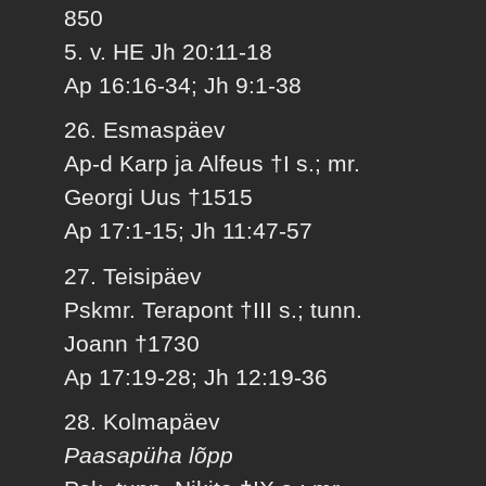
850
5. v. HE Jh 20:11-18
Ap 16:16-34; Jh 9:1-38
26. Esmaspäev
Ap-d Karp ja Alfeus †I s.; mr.
Georgi Uus †1515
Ap 17:1-15; Jh 11:47-57
27. Teisipäev
Pskmr. Terapont †III s.; tunn.
Joann †1730
Ap 17:19-28; Jh 12:19-36
28. Kolmapäev
Paasapüha lõpp