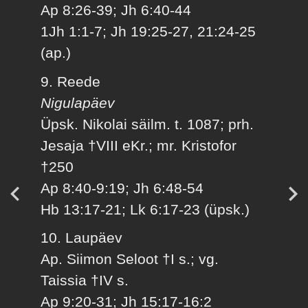
Ap 8:26-39; Jh 6:40-44
1Jh 1:1-7; Jh 19:25-27, 21:24-25
(ap.)
9. Reede
Nigulapäev
Üpsk. Nikolai säilm. t. 1087; prh.
Jesaja †VIII eKr.; mr. Kristofor
†250
Ap 8:40-9:19; Jh 6:48-54
Hb 13:17-21; Lk 6:17-23 (üpsk.)
10. Laupäev
Ap. Siimon Seloot †I s.; vg.
Taissia †IV s.
Ap 9:20-31; Jh 15:17-16:2