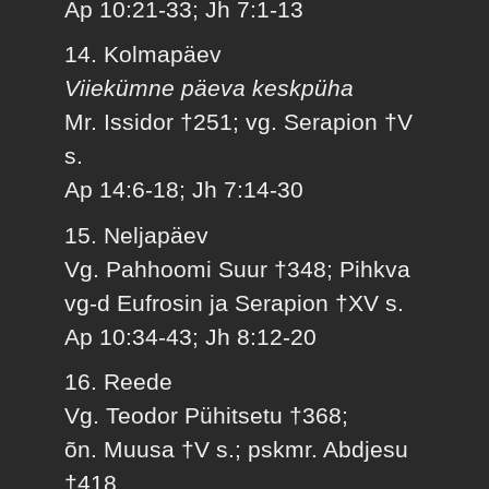
Ap 10:21-33; Jh 7:1-13
14. Kolmapäev
Viiekümne päeva keskpüha
Mr. Issidor †251; vg. Serapion †V
s.
Ap 14:6-18; Jh 7:14-30
15. Neljapäev
Vg. Pahhoomi Suur †348; Pihkva
vg-d Eufrosin ja Serapion †XV s.
Ap 10:34-43; Jh 8:12-20
16. Reede
Vg. Teodor Pühitsetu †368;
õn. Muusa †V s.; pskmr. Abdjesu
†418