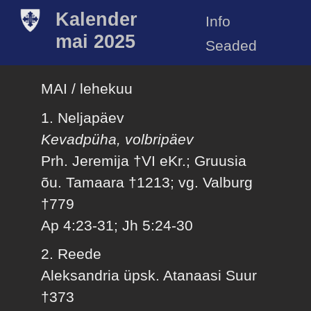
Kalender
Info
mai 2025
Seaded
MAI / lehekuu
1. Neljapäev
Kevadpüha, volbripäev
Prh. Jeremija †VI eKr.; Gruusia
õu. Tamaara †1213; vg. Valburg
†779
Ap 4:23-31; Jh 5:24-30
2. Reede
Aleksandria üpsk. Atanaasi Suur
†373