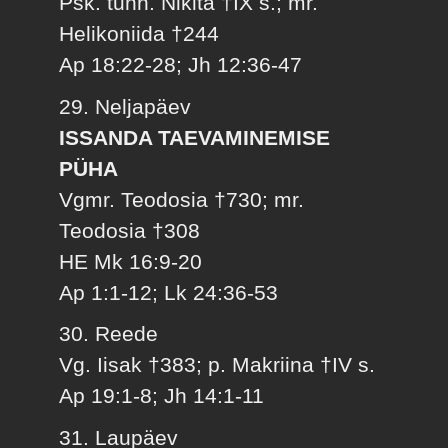
Psk. tunn. Nikita †IX s.; mr.
Helikoniida †244
Ap 18:22-28; Jh 12:36-47
29. Neljapäev
ISSANDA TAEVAMINEMISE
PÜHA
Vgmr. Teodosia †730; mr.
Teodosia †308
HE Mk 16:9-20
Ap 1:1-12; Lk 24:36-53
30. Reede
Vg. Iisak †383; p. Makriina †IV s.
Ap 19:1-8; Jh 14:1-11
31. Laupäev