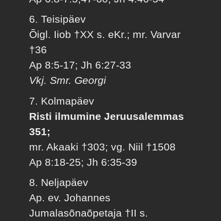
6. Teisipäev
Õigl. Iiob †XX s. eKr.; mr. Varvar
†36
Ap 8:5-17; Jh 6:27-33
Vkj. Smr. Georgi
7. Kolmapäev
Risti ilmumine Jeruusalemmas
351;
mr. Akaaki †303; vg. Niil †1508
Ap 8:18-25; Jh 6:35-39
8. Neljapäev
Ap. ev. Johannes
Jumalasõnaõpetaja †II s.