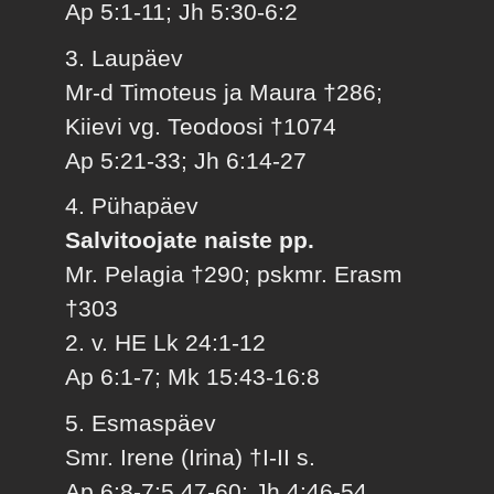
Ap 5:1-11; Jh 5:30-6:2
3. Laupäev
Mr-d Timoteus ja Maura †286;
Kiievi vg. Teodoosi †1074
Ap 5:21-33; Jh 6:14-27
4. Pühapäev
Salvitoojate naiste pp.
Mr. Pelagia †290; pskmr. Erasm
†303
2. v. HE Lk 24:1-12
Ap 6:1-7; Mk 15:43-16:8
5. Esmaspäev
Smr. Irene (Irina) †I-II s.
Ap 6:8-7:5,47-60; Jh 4:46-54