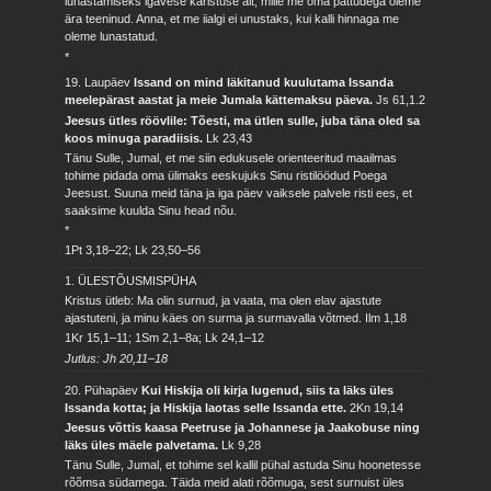
lunastamiseks igavese karistuse alt, mille me oma pattudega oleme
ära teeninud. Anna, et me iialgi ei unustaks, kui kalli hinnaga me
oleme lunastatud.
*
19. Laupäev
Issand on mind läkitanud kuulutama Issanda
meelepärast aastat ja meie Jumala kättemaksu päeva.
Js 61,1.2
Jeesus ütles röövlile: Tõesti, ma ütlen sulle, juba täna oled sa
koos minuga paradiisis.
Lk 23,43
Tänu Sulle, Jumal, et me siin edukusele orienteeritud maailmas
tohime pidada oma ülimaks eeskujuks Sinu ristilöödud Poega
Jeesust. Suuna meid täna ja iga päev vaiksele palvele risti ees, et
saaksime kuulda Sinu head nõu.
*
1Pt 3,18–22; Lk 23,50–56
1. ÜLESTÕUSMISPÜHA
Kristus ütleb: Ma olin surnud, ja vaata, ma olen elav ajastute
ajastuteni, ja minu käes on surma ja surmavalla võtmed.
Ilm 1,18
1Kr 15,1–11; 1Sm 2,1–8a; Lk 24,1–12
Jutlus: Jh 20,11–18
20. Pühapäev
Kui Hiskija oli kirja lugenud, siis ta läks üles
Issanda kotta; ja Hiskija laotas selle Issanda ette.
2Kn 19,14
Jeesus võttis kaasa Peetruse ja Johannese ja Jaakobuse ning
läks üles mäele palvetama.
Lk 9,28
Tänu Sulle, Jumal, et tohime sel kallil pühal astuda Sinu hoonetesse
rõõmsa südamega. Täida meid alati rõõmuga, sest surnuist üles