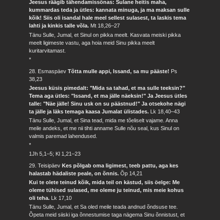
Jeesus räägib tähendamissõnas: Sulane heitis maha,
kummardas teda ja ütles: kannata minuga, ja ma maksan sulle
kõik! Siis oli isandal hale meel sellest sulasest, ta laskis tema
lahti ja kinkis talle võla.
Mt 18,26–27
Tänu Sulle, Jumal, et Sinul on pikka meelt. Kasvata meiski pikka
meelt ligimeste vastu, aga hoia meid Sinu pikka meelt
kuritarvitamast.
*
28. Esmaspäev
Tõtta mulle appi, Issand, sa mu pääste!
Ps
38,23
Jeesus küsis pimedalt: "Mida sa tahad, et ma sulle teeksin?"
Tema aga ütles: "Issand, et ma jälle näeksin!" Ja Jeesus ütles
talle: "Näe jälle! Sinu usk on su päästnud!" Ja otsekohe nägi
ta jälle ja läks temaga kaasa Jumalat ülistades.
Lk 18,40–43
Tänu Sulle, Jumal, et Sina tead, mida me tõeliselt vajame. Anna
meile andeks, et me nii tihti anname Sulle nõu seal, kus Sinul on
valmis paremad lahendused.
*
1Jh 5,1–5; Kl 1,21–23
29. Teisipäev
Kes põlgab oma ligimest, teeb pattu, aga kes
halastab hädaliste peale, on õnnis.
Õp 14,21
Kui te olete teinud kõik, mida teil on kästud, siis öelge: Me
oleme tühised sulased, me oleme ju teinud, mis meie kohus
oli teha.
Lk 17,10
Tänu Sulle, Jumal, et Sa oled meile teada andnud õndsuse tee.
Õpeta meid siiski iga õnnestumise taga nägema Sinu õnnistust, et