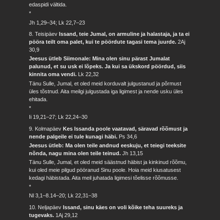
edaspidi vältida.
*
Jh 1,29–34; Lk 22,7–23
8. Teisipäev
Issand, teie Jumal, on armuline ja halastaja, ja ta ei
pööra teilt oma palet, kui te pöördute tagasi tema juurde.
2Aj
30,9
Jeesus ütleb Siimonale: Mina olen sinu pärast Jumalat
palunud, et su usk ei lõpeks. Ja kui sa ükskord pöördud, siis
kinnita oma vendi.
Lk 22,32
Tänu Sulle, Jumal, et oled meid korduvalt julgustanud ja põrmust
üles tõstnud. Aita meilgi julgustada iga ligimest ja nende usku üles
ehitada.
*
Ii 19,21–27; Lk 22,24–30
9. Kolmapäev
Kes Issanda poole vaatavad, säravad rõõmust ja
nende palgeile ei tule kunagi häbi.
Ps 34,6
Jeesus ütleb: Ma olen teile andnud eeskuju, et teiegi teeksite
nõnda, nagu mina olen teile teinud.
Jh 13,15
Tänu Sulle, Jumal, et oled meid säästnud häbist ja kinkinud rõõmu,
kui oled meie pilgud pööranud Sinu poole. Hoia meid kiusatusest
kedagi häbistada. Aita meil juhatada ligimesi tõelisse rõõmusse.
*
Nl 3,1–8.14–20; Lk 22,31–38
10. Neljapäev
Issand, sinu käes on voli kõike teha suureks ja
tugevaks.
1Aj 29,12