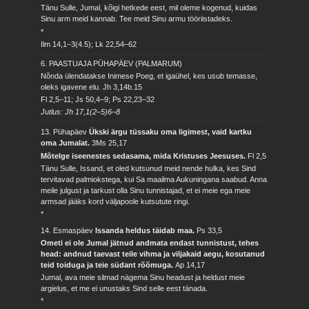
Tänu Sulle, Jumal, kõigi hetkede eest, mil oleme kogenud, kuidas
Sinu arm meid kannab. Tee meid Sinu armu tööriistadeks.
*
Ilm 14,1–3(4.5); Lk 22,54–62
6. PAASTUAJA PÜHAPÄEV (PALMARUM)
Nõnda ülendatakse Inimese Poeg, et igaühel, kes usub temasse,
oleks igavene elu.
Jh 3,14b.15
Fl 2,5–11; Js 50,4–9; Ps 22,23–32
Jutlus: Jh 17,1(2–5)6–8
13. Pühapäev
Ükski ärgu tüssaku oma ligimest, vaid kartku
oma Jumalat.
3Ms 25,17
Mõtelge iseenestes sedasama, mida Kristuses Jeesuses.
Fl 2,5
Tänu Sulle, Issand, et oled kutsunud meid nende hulka, kes Sind
tervitavad palmiokstega, kui Sa maailma Aukuningana saabud. Anna
meile julgust ja tarkust olla Sinu tunnistajad, et ei meie ega meie
armsad jääks kord väljapoole kutsutute ringi.
*
14. Esmaspäev
Issanda heldus täidab maa.
Ps 33,5
Ometi ei ole Jumal jätnud andmata endast tunnistust, tehes
head: andnud taevast teile vihma ja viljakaid aegu, kosutanud
teid toiduga ja teie südant rõõmuga.
Ap 14,17
Jumal, ava meie silmad nägema Sinu headust ja heldust meie
argielus, et me ei unustaks Sind selle eest tänada.
*