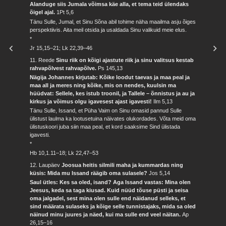
Alanduge siis Jumala võimsa käe alla, et tema teid ülendaks
õigel ajal.
1Pt 5,6
Tänu Sulle, Jumal, et Sinu Sõna abil tohime näha maailma asju õiges
perspektiivis. Aita meil otsida ja usaldada Sinu valikuid meie elus.
*
Jr 15,15–21; Lk 22,39–46
11. Reede
Sinu riik on kõigi ajastute riik ja sinu valitsus kestab
rahvapõlvest rahvapõlve.
Ps 145,13
Nägija Johannes kirjutab: Kõike loodut taevas ja maa peal ja
maa all ja meres ning kõike, mis on nendes, kuulsin ma
hüüdvat: Sellele, kes istub troonil, ja Tallele – õnnistus ja au ja
kirkus ja võimus olgu igavesest ajast igavesti!
Ilm 5,13
Tänu Sulle, Issand, et Püha Vaim on Sinu omasid pannud Sulle
ülistust laulma ka lootusetuina näivates olukordades. Võta meid oma
ülistuskoori juba siin maa peal, et kord saaksime Sind ülistada
igavesti.
*
Hb 10,1.11–18; Lk 22,47–53
12. Laupäev
Joosua heitis silmili maha ja kummardas ning
küsis: Mida mu Issand räägib oma sulasele?
Jos 5,14
Saul ütles: Kes sa oled, isand? Aga Issand vastas: Mina olen
Jeesus, keda sa taga kiusad. Kuid nüüd tõuse püsti ja seisa
oma jalgadel, sest mina olen sulle end näidanud selleks, et
sind määrata sulaseks ja kõige selle tunnistajaks, mida sa oled
näinud minu juures ja näed, kui ma sulle end veel näitan.
Ap
26,15–16