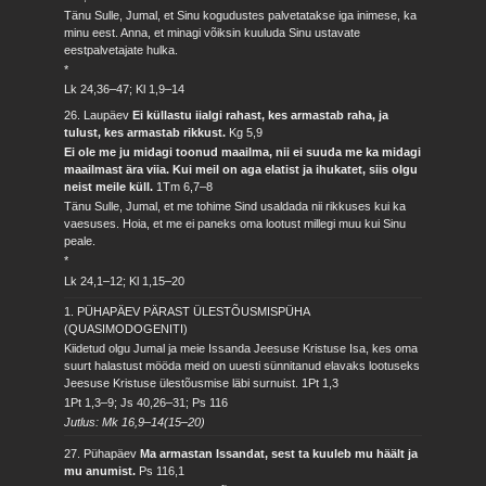
Tänu Sulle, Jumal, et Sinu kogudustes palvetatakse iga inimese, ka
minu eest. Anna, et minagi võiksin kuuluda Sinu ustavate
eestpalvetajate hulka.
*
Lk 24,36–47; Kl 1,9–14
26. Laupäev
Ei küllastu iialgi rahast, kes armastab raha, ja
tulust, kes armastab rikkust.
Kg 5,9
Ei ole me ju midagi toonud maailma, nii ei suuda me ka midagi
maailmast ära viia. Kui meil on aga elatist ja ihukatet, siis olgu
neist meile küll.
1Tm 6,7–8
Tänu Sulle, Jumal, et me tohime Sind usaldada nii rikkuses kui ka
vaesuses. Hoia, et me ei paneks oma lootust millegi muu kui Sinu
peale.
*
Lk 24,1–12; Kl 1,15–20
1. PÜHAPÄEV PÄRAST ÜLESTÕUSMISPÜHA
(QUASIMODOGENITI)
Kiidetud olgu Jumal ja meie Issanda Jeesuse Kristuse Isa, kes oma
suurt halastust mööda meid on uuesti sünnitanud elavaks lootuseks
Jeesuse Kristuse ülestõusmise läbi surnuist.
1Pt 1,3
1Pt 1,3–9; Js 40,26–31; Ps 116
Jutlus: Mk 16,9–14(15–20)
27. Pühapäev
Ma armastan Issandat, sest ta kuuleb mu häält ja
mu anumist.
Ps 116,1