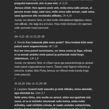
pragulisi kaevusid, mis ei pea vett.
Jr 2,13
Jeesus ütleb: Kes iganes joob vett, mida mina talle annan, ei
janune enam iialgi, vaid vesi, mille mina talle annan, saab tema
sees igavesse ellu voolavaks allikaks.
Jh 4,14
Jumal, me täname Sind, et oled meile võimaldanud ligipääsu elava
vee allikale, mis iialgi ära ei kuiva. Hoia meid otsimast või rajamast
selle asemele muid kaevusid.
*
2Kr 4,11–18; Lk 21,20–28
4. Reede
Kes halastab jälle meie peale? Sina heidad kõik meie
patud mere sügavustesse.
Mi 7,19
Kui me oma patud tunnistame, on tema ustav ja õige, nõnda
et ta annab andeks meie patud ja puhastab meid kogu
ülekohtust.
1Jh 1,9
Jumal, me täname Sind, et võtad vastu iga patukahetseja ja uputad
meie patud sügavaimasse merre. Õpeta meid õigesti mõistma ja
uskuma, kuidas Sinu Poeg Jeesus on võtnud enda kanda kogu
meie patusüü.
*
Jh 16,16–23a; Lk 21,29–38
5. Laupäev
Issand teeb vaeseks ja teeb rikkaks, tema alandab,
aga ülendab ka.
1Sm 2,7
Selle armu tõttu, mis mulle on antud, ütlen ma igaühele teie
seast, et ta ei mõtleks üleolevalt selle kohta, mida tuleb
mõtelda, vaid mõtleks nõnda, et saaks arukaks sedamööda,