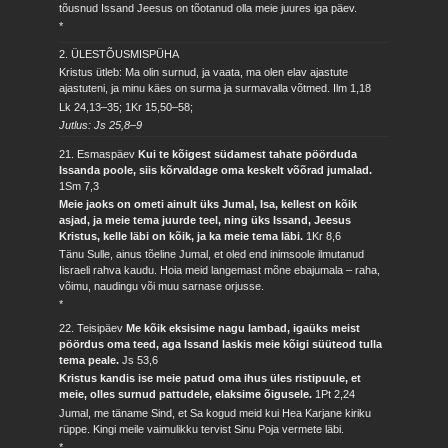
tõusnud Issand Jeesus on tõotanud olla meie juures iga päev.
*
2. ÜLESTÕUSMISPÜHA
Kristus ütleb: Ma olin surnud, ja vaata, ma olen elav ajastute
ajastuteni, ja minu käes on surma ja surmavalla võtmed.
Ilm 1,18
Lk 24,13–35; 1Kr 15,50–58;
Jutlus: Js 25,8–9
21. Esmaspäev
Kui te kõigest südamest tahate pöörduda
Issanda poole, siis kõrvaldage oma keskelt võõrad jumalad.
1Sm 7,3
Meie jaoks on ometi ainult üks Jumal, Isa, kellest on kõik
asjad, ja meie tema juurde teel, ning üks Issand, Jeesus
Kristus, kelle läbi on kõik, ja ka meie tema läbi.
1Kr 8,6
Tänu Sulle, ainus tõeline Jumal, et oled end inimsoole ilmutanud
Iisraeli rahva kaudu. Hoia meid langemast mõne ebajumala – raha,
võimu, naudingu või muu sarnase orjusse.
*
22. Teisipäev
Me kõik eksisime nagu lambad, igaüks meist
pöördus oma teed, aga Issand laskis meie kõigi süüteod tulla
tema peale.
Js 53,6
Kristus kandis ise meie patud oma ihus üles ristipuule, et
meie, olles surnud pattudele, elaksime õigusele.
1Pt 2,24
Jumal, me täname Sind, et Sa kogud meid kui Hea Karjane kiriku
rüppe. Kingi meile vaimulikku tervist Sinu Poja vermete läbi.
*