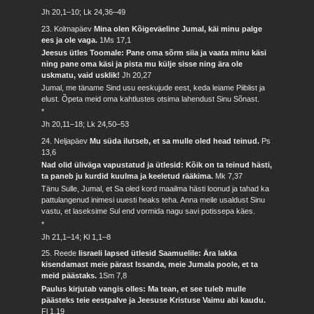
Jh 20,1–10; Lk 24,36–49
23. Kolmapäev
Mina olen Kõigeväeline Jumal, käi minu palge
ees ja ole vaga.
1Ms 17,1
Jeesus ütles Toomale: Pane oma sõrm siia ja vaata minu käsi
ning pane oma käsi ja pista mu külje sisse ning ära ole
uskmatu, vaid usklik!
Jh 20,27
Jumal, me täname Sind usu eeskujude eest, keda leiame Piiblist ja
elust. Õpeta meid oma kahtlustes otsima lahendust Sinu Sõnast.
*
Jh 20,11–18; Lk 24,50–53
24. Neljapäev
Mu süda ilutseb, et sa mulle oled head teinud.
Ps
13,6
Nad olid üliväga vapustatud ja ütlesid: Kõik on ta teinud hästi,
ta paneb ju kurdid kuulma ja keeletud rääkima.
Mk 7,37
Tänu Sulle, Jumal, et Sa oled kord maailma hästi loonud ja tahad ka
pattulangenud inimesi uuesti heaks teha. Anna meile usaldust Sinu
vastu, et laseksime Sul end vormida nagu savi potissepa käes.
*
Jh 21,1–14; Kl 1,1–8
25. Reede
Iisraeli lapsed ütlesid Saamuelile: Ära lakka
kisendamast meie pärast Issanda, meie Jumala poole, et ta
meid päästaks.
1Sm 7,8
Paulus kirjutab vangis olles: Ma tean, et see tuleb mulle
päästeks teie eestpalve ja Jeesuse Kristuse Vaimu abi kaudu.
Fl 1,19