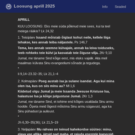
Loosung aprill 2025
Info
Seaded
APRILL
KUU LOOSUNG: Eks meie süda põlenud meie sees, kui ta teel
meiega rääkis?
Lk 24,32
1. Teisipäev
Issand mõistab õiglast kohut neile, kellele liiga
tehakse, kes annab leiba näljastele.
Ps 146,7
Tema, kes annab seemne külvajale, annab ka leiva toiduseks,
teeb rohkeks teie külvi ja kasvatab teie õiguse vilja.
2Kr 9,10
Jumal, me täname Sind kõige eest, mis eluks vajalik. Aita meil
maailmas külvata Sinu evangeeliumi sõnade ja tegudega.
*
Ii 9,14–23.32–35; Lk 21,1–4
2. Kolmapäev
Poeg austab isa ja sulane isandat. Aga kui mina
olen isa, kus on siis minu au?
Ml 1,6
Kiidetud olgu Jumal ja meie Issanda Jeesuse Kristuse Isa,
halastuse Isa ja kõige julgustuse Jumal.
2Kr 1,3
Jumal, me täname Sind, et tohime end kõiges usaldada Sinu armu
hoolde. Õpeta meid õigesti mõistma Sinu armu sügavust, aga ka
Sinu pühadust ja aulisust.
*
Jh 6,30–35(36); Lk 21,5–19
3. Neljapäev
Mu rahvas on teinud kahekordse süüteo: minu,
elava vee allika, jätsid nad maha, et raiuda enestele kaevusid,