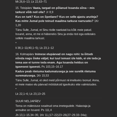
Mt 26,6–13; Lk 22,63–71
15. Teisipäev
Vaata, targad on põlanud Issanda sõna – mis
tarkust võib neil olla?
Jr 8,9
Kus on tark? Kus on õpetlane? Kus on selle ajastu arutleja?
Kas mitte Jumal pole teinud maailma tarkuse narruseks?
1Kr
1,20
Tänu Sulle, Jumal, et Sinu ristile naelutati ka kõik meie patud.
Issand, anna, et me ei häbeneks Sinu ja enda risti ega eelistaks
sellele maailma tarkust.
*
Ii 38,1–11(40,1–5); Lk 23,1–12
16. Kolmapäev
Inimese elupäevad on nagu rohi: ta õitseb
nõnda nagu õieke väljal; kui tuul temast üle käib, ei ole teda ja
tema ase ei tunne teda enam. Aga Issanda heldus on
igavesest igavesti.
Ps 103,15–16.17
Kaduv peab riietuma kadumatusega ja see surelik riietuma
surematusega.
1Kr 15,53
Tänu Sulle, Jumal, et oled meid põrmust nii imeliseks loonud. Anna,
et meie maise elu päevad mööduksid igavikuks ette valmistudes.
*
Lk 22,1–6; Lk 23,13–25
SUUR NELJAPÄEV
Tema on mälestuse seadnud oma imetegudele. Halastaja ja
armuline on Issand.
Ps 111,4
Jh 13,1–15.34–35; 1Kr 11,(17–22)23–26(27–29.33–34a);