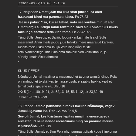
Jutlus: 2Ms 12,1.3–4.6–7.11–14
17. Neljapäev
Ometi jään ma ikka sinu juurde; sa oled
haaranud kinni mu paremast käest.
Ps 73,23
Jeesus palus: "Isa, kui sa tahad, võta see karikas minult ära!
Ometi ärgu sündigu minu tahtmine, vaid sinu oma!" Siis ilmus
talle ingel taevast teda kinnitama.
Lk 22,42–43
Tänu Sulle, Jeesus, et Sa jõid lõpuni karika, mille Isa oli Sulle
määranud. Anna meile jõudu juua tühjaks meile määratud karikas.
Kinnita meie usku oma Ihu ja Vere ning kõigi teiste
armuvahenditega, mis Sina oma rahvale oled valmistanud, ja
sündigu meis Sinu tahtmine.
*
SUUR REEDE
Nõnda on Jumal maailma armastanud, et ta oma ainusündinud Poja
on andnud, et ükski, kes temasse usub, ei saaks hukka, vaid et
temal oleks igavene elu.
Jh 3,16
2Kr 5,(14b–18)19–21; Js 52,13–15; 53,1–12; Lk 23,32–49
Jutlus: Jh 19,16–30
18. Reede
Temale pannakse nimeks Imeline Nõuandja, Vägev
Jumal, Igavene Isa, Rahuvürst.
Js 9,5
See oli Jumal, kes Kristuses lepitas maailma enesega ega
arvestanud neile nende üleastumisi ning on pannud meisse
lepitussõna.
2Kr 5,19
Tänu Sulle, Jumal, et Sinu Poja ohvrisurmast piisab kogu inimkonna