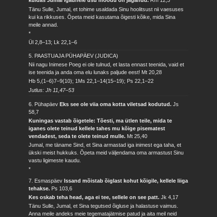
kuidas Jumal igaühele usu mõõdu on jaganud.
Rm 12,3
Tänu Sulle, Jumal, et tohime usaldada Sinu hoolitsust nii vaesuses
kui ka rikkuses. Õpeta meid kasutama õigesti kõike, mida Sina
meile annad.
*
Ül 2,8–13; Lk 22,1–6
5. PAASTUAJA PÜHAPÄEV (JUDICA)
Nii nagu Inimese Poeg ei ole tulnud, et lasta ennast teenida, vaid et
ise teenida ja anda oma elu lunaks paljude eest!
Mt 20,28
Hb 5,(1–6)7–9(10); 1Ms 22,1–14(15–19); Ps 22,1–22
Jutlus: Jh 11,47–53
6. Pühapäev
Eks see ole viia oma kotta viletsad kodutud.
Js
58,7
Kuningas vastab õigetele: Tõesti, ma ütlen teile, mida te
iganes olete teinud kellele tahes mu kõige pisematest
vendadest, seda te olete teinud mulle.
Mt 25,40
Jumal, me täname Sind, et Sina armastad iga inimest ega taha, et
ükski meist hukkuks. Õpeta meid väljendama oma armastust Sinu
vastu ligimeste kaudu.
*
7. Esmaspäev
Issand mõistab õiglast kohut kõigile, kellele liiga
tehakse.
Ps 103,6
Kes oskab teha head, aga ei tee, sellele on see patt.
Jk 4,17
Tänu Sulle, Jumal, et Sina tegutsed õigluse ja halastuse vaimus.
Anna meile andeks meie tegematajätmise patud ja aita meil neid