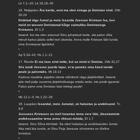
Lk 7,1–10; Lk 18,18–30
16. Neljapäev
Ära karda, sest ma olen sinuga ja õnnistan sind.
1Ms
26,24
Kiidetud olgu Jumal ja meie Issanda Jeesuse Kristuse Isa, kes
meid on taevast õnnistanud kõige vaimuliku õnnistusega
Kristuses.
Ef 1,3
Issand, kui ma olen astunud Sinu juhatatud teele, siis palun võta
minult kartus jääda sellel teel üksinda. Anna mulle Kristuse läbi tunda
oma õnnistavat ligiolekut.
*
Ap 5,34–42; Hs 1,1–21
17. Reede
Ei ma lase sind mitte, kui sa mind ei õnnista.
1Ms 32,27
Siis toodi Jeesuse juurde lapsi, et ta paneks oma käed nende
peale ja palvetaks.
Mt 19,13
Kaduva maailma asjades oleme mõnikord väga järjekindlad. Issand,
aita meil palju suurema järjekindlusega otsida seda, mis püsib igavesti.
Palun pane oma õnnistav käsi meiegi peale!
*
Hb 12,1–3; Hs 1,22–28
18. Laupäev
Issandal, meie Jumalal, on halastus ja andeksand.
Tn
9,9
Jeesuses Kristuses on meil lunastus tema vere läbi, üleastumiste
andekssaamine tema armu rikkust mööda,
Ef 1,7
Issand, Sinu Sõna kinnitab: Sa oled halastav ja andeksandev Jumal.
Aita meil ära tunda, et Sinu Poja Jeesuse ohvriveres on tõeline
lunastus.
*