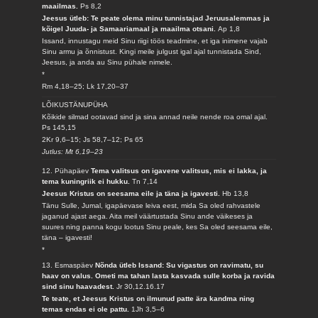
maailmas.
Ps 8,2
Jeesus ütleb: Te peate olema minu tunnistajad Jeruusalemmas ja
kõigel Juuda- ja Samaariamaal ja maailma otsani.
Ap 1,8
Issand, innustagu meid Sinu riigi töös teadmine, et iga inimene vajab
Sinu armu ja õnnistust. Kingi meile julgust igal ajal tunnistada Sind,
Jeesus, ja anda au Sinu pühale nimele.
*
Rm 4,18–25; Lk 17,20–37
LÕIKUSTÄNUPÜHA
Kõikide silmad ootavad sind ja sina annad neile nende roa omal ajal.
Ps 145,15
2Kr 9,6–15; Js 58,7–12; Ps 65
Jutlus: Mt 6,19–23
12. Pühapäev
Tema valitsus on igavene valitsus, mis ei lakka, ja
tema kuningriik ei hukku.
Tn 7,14
Jeesus Kristus on seesama eile ja täna ja igavesti.
Hb 13,8
Tänu Sulle, Jumal, igapäevase leiva eest, mida Sa oled rahvastele
jaganud ajast aega. Aita meil väärtustada Sinu ande väikeses ja
suures ning panna kogu lootus Sinu peale, kes Sa oled seesama eile,
täna – igavesti!
*
13. Esmaspäev
Nõnda ütleb Issand: Su vigastus on ravimatu, su
haav on valus. Ometi ma tahan lasta kasvada sulle korba ja ravida
sind sinu haavadest.
Jr 30,12.16.17
Te teate, et Jeesus Kristus on ilmunud patte ära kandma ning
temas endas ei ole pattu.
1Jh 3,5–6