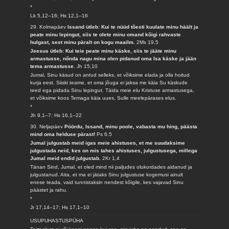
*
Lk 5,12–16; Hs 12,1–16
29. Kolmapäev
Issand ütleb: Kui te nüüd tõesti kuulate minu häält ja
peate minu lepingut, siis te olete minu omand kõigi rahvaste
hulgast, sest minu päralt on kogu maailm.
2Ms 19,5
Jeesus ütleb: Kui teie peate minu käske, siis te jääte minu
armastusse, nõnda nagu mina olen pidanud oma Isa käske ja jään
tema armastusse.
Jh 15,10
Jumal, Sinu käsud on antud selleks, et võiksime elada ja olla hoitud
kurja eest. Siiski teame, et oma jõuga ei jaksa me käia Su käskude
teed ega pidada Sinu lepingut. Täida meie elu Kristuse armastusega,
et võiksime koos Temaga käia uues, Sulle meelepärases elus.
*
Jh 9,1–7; Hs 16,1–22
30. Neljapäev
Pöördu, Issand, minu poole, vabasta mu hing, päästa
mind oma helduse pärast!
Ps 6,5
Jumal julgustab meid igas meie ahistuses, et me suudaksime
julgustada neid, kes on mis tahes ahistuses, julgustusega, millega
Jumal meid endid julgustab.
2Kr 1,4
Tänan Sind, Jumal, et oled mind nii paljudes olukordades aidanud ja
julgustanud. Aita, et ma ei jätaks Sinu julgustuse kogemusi ainult
enese teada, vaid tunnistaksin nendest kõigile, kes vajavad Sinu
päästet ja rahu.
*
Jr 17,14–17; Hs 17,1–10
USUPUHASTUSPÜHA