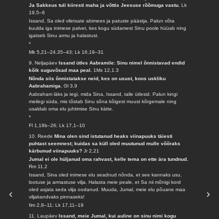
Ja Sakkeus tuli kiiresti maha ja võttis Jeesuse rõõmuga vastu.
Lk
19,5–6
Issand, Sa oled viletsate abimees ja patuste päästja. Palun võta
kuulda iga inimese palvet, kes kogu südamest Sinu poole hüüab ning
igatseb Sinu armu ja halastust.
*
Mk 5,21–24.35–43; Lk 16,19–31
9. Neljapäev
Issand ütles Aabramile: Sinu nimel õnnistavad endid
kõik suguvõsad maa peal.
1Ms 12,1.3
Nõnda siis õnnistatakse neid, kes on usust, koos uskliku
Aabrahamiga.
Gl 3,9
Aabraham läks ja tegi, mida Sina, Issand, talle ütlesid. Palun kingi
meilegi süda, mis tõstab Sinu sõna kõigest muust kõrgemale ning
usaldab oma elu juhtimise Sinu kätte.
*
Fl 1,18b–26; Lk 17,1–10
10. Reede
Mina olen sind istutanud heaks viinapuuks täiesti
puhtast seemnest; kuidas sa küll oled muutunud mulle võõraks
kärbunud viinapuuks?
Jr 2,21
Jumal ei ole hüljanud oma rahvast, kelle tema on ette ära tundnud.
Rm 11,2
Issand, Sina oled inimese elu seadnud nõnda, et see kannaks usu,
lootuse ja armastuse vilja. Halasta meie peale, et Sa nii mõnigi kord
oled asjata seda vilja oodanud. Muuda, Jumal, meie elu põuane maa
viljakandvaks pinnaseks!
Ilm 2,8–11; Lk 17,11–19
11. Laupäev
Issand, meie Jumal, kui auline on sinu nimi kogu