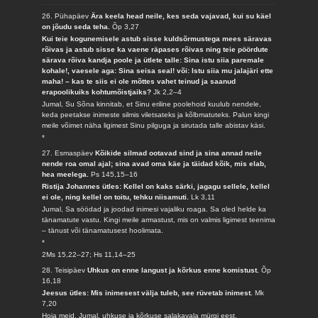
26. Pühapäev
Ära keela head neile, kes seda vajavad, kui su käel
on jõudu seda teha.
Õp 3,27
Kui teie kogunemisele astub sisse kuldsõrmustega mees säravas
rõivas ja astub sisse ka vaene räpases rõivas ning teie pöördute
särava rõiva kandja poole ja ütlete talle: Sina istu siia paremale
kohale!, vaesele aga: Sina seisa seal! või: Istu siia mu jalajäri ette
maha! – kas te siis ei ole mõttes vahet teinud ja saanud
erapoolikuiks kohtumõistjaiks?
Jk 2,2–4
Jumal, Su Sõna kinnitab, et Sinu eriline poolehoid kuulub nendele,
keda peetakse inimeste silmis viletsateks ja kõlbmatuteks. Palun kingi
meile võimet näha ligimest Sinu pilguga ja sirutada talle abistav käsi.
*
27. Esmaspäev
Kõikide silmad ootavad sind ja sina annad neile
nende roa omal ajal; sina avad oma käe ja täidad kõik, mis elab,
hea meelega.
Ps 145,15–16
Ristija Johannes ütles: Kellel on kaks särki, jagagu sellele, kellel
ei ole, ning kellel on toitu, tehku niisamuti.
Lk 3,11
Jumal, Sa söödad ja joodad inimesi vajaliku roaga. Sa oled helde ka
tänamatute vastu. Kingi meile armastust, mis on valmis ligimest teenima
– tänust või tänamatusest hoolimata.
*
2Ms 15,22–27; Hs 11,14–25
28. Teisipäev
Uhkus on enne langust ja kõrkus enne komistust.
Õp
16,18
Jeesus ütles: Mis inimesest välja tuleb, see rüvetab inimest.
Mk
7,20
Hoia meid, Jumal, uhkuse ja kõrkuse salakavala mürgi eest.