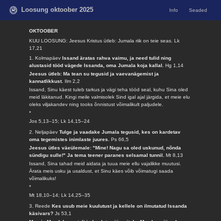
Loosung oktoober 2025
Info
Seaded
OKTOOBER
KUU LOOSUNG: Jeesus Kristus ütleb: Jumala riik on teie seas.
Lk
17,21
1. Kolmapäev
Issand äratas rahva vaimu, ja need tulid ning
alustasid tööd vägede Issanda, oma Jumala koja kallal.
Hg 1,14
Jeesus ütleb: Ma tean su tegusid ja vaevanägemist ja
kannatlikkust.
Ilm 2,2
Issand, Sinu käest tuleb tarkus ja vägi teha tööd seal, kuhu Sina oled
meid läkitanud. Kingi meile valmisolek Sind igal ajal järgida, et meie elu
oleks viljakandev ning tooks õnnistust võimalikult paljudele.
*
Jos 5,13–15; Lk 14,15–24
2. Neljapäev
Tulge ja vaadake Jumala tegusid, kes on kardetav
oma tegemistes inimlaste juures.
Ps 66,5
Jeesus ütles väeülemale: "Mine! Nagu sa oled uskunud, nõnda
sündigu sulle!" Ja tema teener paranes selsamal tunnil.
Mt 8,13
Issand, Sina tahad meid aidata ja tuua meie ellu vajalikke muutusi.
Ärata meis usku ja usaldust, et Sinu käes võib võimatugi saada
võimalikuks!
*
Mt 18,10–14; Lk 14,25–35
3. Reede
Kes usub meie kuulutust ja kellele on ilmutatud Issanda
käsivars?
Js 53,1