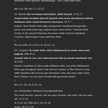
armastad meid igavese armastusega. Tänu Sulle selle eest!
*
Mk 3,31–35; Hs 7,1–13.27
24. Reede
Sul on lootust tulevikuks, ütleb Issand.
Jr 31,17
Jumal tahab osutada tulevail ajastuil oma armu ülemäärast rikkust
helduses meie vastu Kristuses Jeesuses.
Ef 2,7
Issand, Sina tõstad meie pilgu praegusest maailmast kaugemale –
sinna, kus kaduvusel ega kurjusel pole enam kohta. Täname Sind,
Jumal, et Sa annad Kristuses Jeesuses meile lootuse tulevikuks.
Lootuse, mida keegi ei saa meilt ära võtta.
*
Rm (14,20b–15,1)15,2–6; Hs 8,1–11
25. Laupäev
Te saate leiba süüa küllastuseni ja elada oma maal
julgesti.
3Ms 26,5
Jumala leib on see, kes tuleb taevast alla ja annab maailmale elu.
Jh 6,33
Issand, maailmas on täna palju selliseid paiku, kus pole küllaldaselt
leiba ega ka julgust elada. Aita meil aru saada, et ilma Sinuta ei saa
sellel maailmal olla lootust ega lahendust. Aita meil usus vastu võtta
Sind, Kristus, kes Sa oled Jumala leib igaveseks eluks!
*
Mt 5,17–20; Hs 8,12–18
19. PÜHAPÄEV PÄRAST KOLMAINUPÜHA
Tee mind terveks, Issand, siis ma saan terveks; aita mind, siis ma saan
abi.
Jr 17,14
Jk 5,13–16; 2Ms 34,4–10; Ps 32
Jutlus: Jh 5,1–16