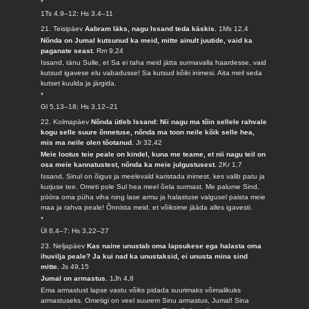
*
1Ts 4,9–12; Hs 3,4–11
21. Teisipäev
Aabram läks, nagu Issand teda käskis.
1Ms 12,4
Nõnda on Jumal kutsunud ka meid, mitte ainult juutide, vaid ka
paganate seast.
Rm 9,24
Issand, tänu Sulle, et Sa ei taha meid jätta surmavalla haardesse, vaid
kutsud igavese elu vabadusse! Sa kutsud kõiki inimesi. Aita meil seda
kutset kuulda ja järgida.
*
Gl 5,13–18; Hs 3,12–21
22. Kolmapäev
Nõnda ütleb Issand: Nii nagu ma tõin sellele rahvale
kogu selle suure õnnetuse, nõnda ma toon neile kõik selle hea,
mis ma neile olen tõotanud.
Jr 32,42
Meie lootus teie peale on kindel, kuna me teame, et nii nagu teil on
osa meie kannatustest, nõnda ka meie julgustusest.
2Kr 1,7
Issand, Sinul on õigus ja meelevald karistada inimest, kes valib patu ja
kurjuse tee. Ometi pole Sul hea meel õela surmast. Me palume Sind,
pööra oma püha viha ning lase armu ja halastuse valgusel paista meie
maa ja rahva peale! Õnnista meid, et võiksime jääda alles igavesti.
*
Ül 8,4–7; Hs 3,22–27
23. Neljapäev
Kas naine unustab oma lapsukese ega halasta oma
ihuvilja peale? Ja kui nad ka unustaksid, ei unusta mina sind
mitte.
Js 49,15
Jumal on armastus.
1Jh 4,8
Ema armastust lapse vastu võiks pidada suurimaks võimalikuks
armastuseks. Ometigi on veel suurem Sinu armastus, Jumal! Sina