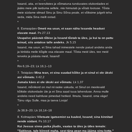
Issand, aita, et keerulistes ja võimatuna tunduvates olukordades ei
jääks meie pilk tarduma sellele, mis hirmutab ja võtab lootuse. Tõsta
meie südame silmad Sinu ja Sinu Sõna peale, et võiksime julgelt teha
seda, mida Sina meilt ootad.
*
6. Esmaspäev
Ometi ma usun, et saan näha Issanda headust
elavate maal.
Ps 27,13
Usupalve päästab tõbise ja Issand tõstab ta üles, ja kui ta on pattu
teinud, siis antakse talle andeks.
Jk 5,15
Issand, ma usun, et Sina tahad inimestele nende patud andeks anda
ja kinkida meile kõigile osa elavate maal. Tõsta meid üles, tee meid
terveks ja päästa meid, Issand!
*
Rm 6,19–23; Lk 16,1–13
7. Teisipäev
Mina tean, et sina suudad kõike ja et sinul ei ole ükski
asi võimatu.
Ii 42,2
Jumala käes ei ole ükski asi võimatu.
Lk 1,37
Issand, mõnikord on mul nii raske uskuda, et Sinul on meelevald
kõikide olukordade üle ja et Sina saad tuua lahenduse. Anna mulle
andeks need kahtluse pimedad hetked. Ilmuta, Issand, oma väge!
Tänu olgu Sulle, maa ja taeva Looja!
*
Js 38,9–20; Lk 16,14–18
8. Kolmapäev
Viletsate igatsemist sa kuuled, Issand; sina kinnitad
nende südant.
Ps 10,17
Kui Jeesus sinna paika jõudis, vaatas ta üles ja ütles temale:
"Sakkeus, tule kiiresti maha, sest täna pean ma jääma sinu kotta."