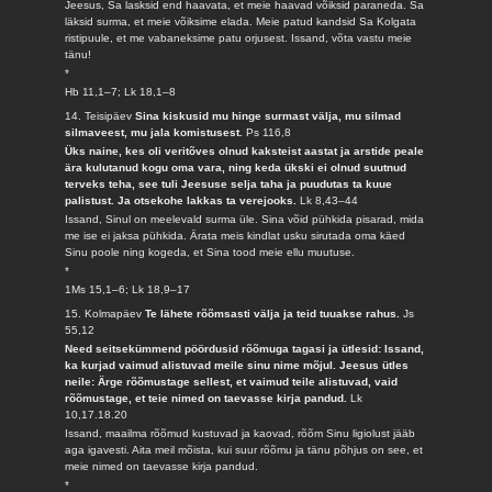
Jeesus, Sa lasksid end haavata, et meie haavad võiksid paraneda. Sa
läksid surma, et meie võiksime elada. Meie patud kandsid Sa Kolgata
ristipuule, et me vabaneksime patu orjusest. Issand, võta vastu meie
tänu!
*
Hb 11,1–7; Lk 18,1–8
14. Teisipäev
Sina kiskusid mu hinge surmast välja, mu silmad
silmaveest, mu jala komistusest.
Ps 116,8
Üks naine, kes oli veritõves olnud kaksteist aastat ja arstide peale
ära kulutanud kogu oma vara, ning keda ükski ei olnud suutnud
terveks teha, see tuli Jeesuse selja taha ja puudutas ta kuue
palistust. Ja otsekohe lakkas ta verejooks.
Lk 8,43–44
Issand, Sinul on meelevald surma üle. Sina võid pühkida pisarad, mida
me ise ei jaksa pühkida. Ärata meis kindlat usku sirutada oma käed
Sinu poole ning kogeda, et Sina tood meie ellu muutuse.
*
1Ms 15,1–6; Lk 18,9–17
15. Kolmapäev
Te lähete rõõmsasti välja ja teid tuuakse rahus.
Js
55,12
Need seitsekümmend pöördusid rõõmuga tagasi ja ütlesid: Issand,
ka kurjad vaimud alistuvad meile sinu nime mõjul. Jeesus ütles
neile: Ärge rõõmustage sellest, et vaimud teile alistuvad, vaid
rõõmustage, et teie nimed on taevasse kirja pandud.
Lk
10,17.18.20
Issand, maailma rõõmud kustuvad ja kaovad, rõõm Sinu ligiolust jääb
aga igavesti. Aita meil mõista, kui suur rõõmu ja tänu põhjus on see, et
meie nimed on taevasse kirja pandud.
*