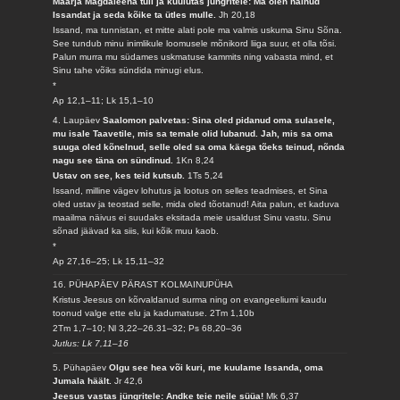
Maarja Magdaleena tuli ja kuulutas jüngritele: Ma olen näinud
Issandat ja seda kõike ta ütles mulle.
Jh 20,18
Issand, ma tunnistan, et mitte alati pole ma valmis uskuma Sinu Sõna.
See tundub minu inimlikule loomusele mõnikord liiga suur, et olla tõsi.
Palun murra mu südames uskmatuse kammits ning vabasta mind, et
Sinu tahe võiks sündida minugi elus.
*
Ap 12,1–11; Lk 15,1–10
4. Laupäev
Saalomon palvetas: Sina oled pidanud oma sulasele,
mu isale Taavetile, mis sa temale olid lubanud. Jah, mis sa oma
suuga oled kõnelnud, selle oled sa oma käega tõeks teinud, nõnda
nagu see täna on sündinud.
1Kn 8,24
Ustav on see, kes teid kutsub.
1Ts 5,24
Issand, milline vägev lohutus ja lootus on selles teadmises, et Sina
oled ustav ja teostad selle, mida oled tõotanud! Aita palun, et kaduva
maailma näivus ei suudaks eksitada meie usaldust Sinu vastu. Sinu
sõnad jäävad ka siis, kui kõik muu kaob.
*
Ap 27,16–25; Lk 15,11–32
16. PÜHAPÄEV PÄRAST KOLMAINUPÜHA
Kristus Jeesus on kõrvaldanud surma ning on evangeeliumi kaudu
toonud valge ette elu ja kadumatuse.
2Tm 1,10b
2Tm 1,7–10; Nl 3,22–26.31–32; Ps 68,20–36
Jutlus: Lk 7,11–16
5. Pühapäev
Olgu see hea või kuri, me kuulame Issanda, oma
Jumala häält.
Jr 42,6
Jeesus vastas jüngritele: Andke teie neile süüa!
Mk 6,37