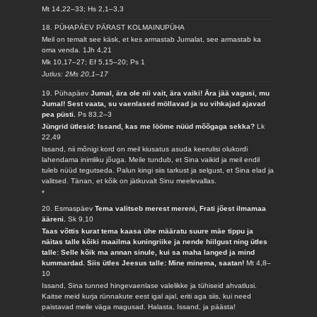
Mt 14,22–33; Hs 2,1–3,3
18. PÜHAPÄEV PÄRAST KOLMAINUPÜHA
Meil on temalt see käsk, et kes armastab Jumalat, see armastab ka
oma venda.
1Jh 4,21
Mk 10,17–27; Ef 5,15–20; Ps 1
Jutlus: 2Ms 20,1–17
19. Pühapäev
Jumal, ära ole nii vait, ära vaiki! Ära jää vagusi, mu
Jumal! Sest vaata, su vaenlased möllavad ja su vihkajad ajavad
pea püsti.
Ps 83,2–3
Jüngrid ütlesid: Issand, kas me lööme nüüd mõõgaga sekka?
Lk
22,49
Issand, nii mõnigi kord on meil kiusatus asuda keerulisi olukordi
lahendama inimliku jõuga. Meile tundub, et Sina vaikid ja meil endil
tuleb nüüd tegutseda. Palun kingi siis tarkust ja selgust, et Sina elad ja
valitsed. Tänan, et kõik on jätkuvalt Sinu meelevallas.
*
20. Esmaspäev
Tema valitseb merest mereni, Frati jõest ilmamaa
ääreni.
Sk 9,10
Taas võttis kurat tema kaasa ühe määratu suure mäe tippu ja
näitas talle kõiki maailma kuningriike ja nende hiilgust ning ütles
talle: Selle kõik ma annan sinule, kui sa maha langed ja mind
kummardad. Siis ütles Jeesus talle: Mine minema, saatan!
Mt 4,8–
10
Issand, Sina tunned hingevaenlase valelikke ja tühiseid ahvatlusi.
Kaitse meid kurja rünnakute eest igal ajal, eriti aga siis, kui need
paistavad meile väga magusad. Halasta, Issand, ja päästa!