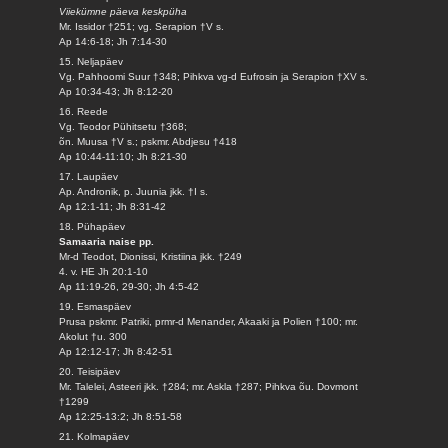
Viiekümne päeva keskpüha
Mr. Issidor †251; vg. Serapion †V s.
Ap 14:6-18; Jh 7:14-30
15. Neljapäev
Vg. Pahhoomi Suur †348; Pihkva vg-d Eufrosin ja Serapion †XV s.
Ap 10:34-43; Jh 8:12-20
16. Reede
Vg. Teodor Pühitsetu †368;
õn. Muusa †V s.; pskmr. Abdjesu †418
Ap 10:44-11:10; Jh 8:21-30
17. Laupäev
Ap. Andronik, p. Juunia jkk. †I s.
Ap 12:1-11; Jh 8:31-42
18. Pühapäev
Samaaria naise pp.
Mr-d Teodot, Dionissi, Kristiina jkk. †249
4. v. HE Jh 20:1-10
Ap 11:19-26, 29-30; Jh 4:5-42
19. Esmaspäev
Prusa pskmr. Patriki, prmr-d Menander, Akaaki ja Polien †100; mr.
Akolut †u. 300
Ap 12:12-17; Jh 8:42-51
20. Teisipäev
Mr. Talelei, Asteeri jkk. †284; mr. Askla †287; Pihkva õu. Dovmont
†1299
Ap 12:25-13:2; Jh 8:51-58
21. Kolmapäev