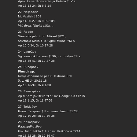
Aps-d keiser Konstantin ja Helena † IV s.
Ap 13:13-24; Jh 6:5-14
22. Neljapäev
Mr. Vasilisk †308
Ap 14:20-27; Jh 9:39-10:9
Vkj. üpsk. Nikolai säilm. t.
23. Reede
Sünnada psk. tunn. Miikael †821;
salvitooja Maria †I s.; vgmr. Miikael †IX s.
Ap 15:5-34; Jh 10:17-28
24. Laupäev
Vg. sambnik Siimeon †596; mr. Kristjan †II s.
Ap 15:35-41; Jh 10:27-38
25. Pühapäev
Pimeda pp.
Ristija Johannese pea 3. leidmine 850
5. v. HE Jh 20:11-18
Ap 16:16-34; Jh 9:1-38
26. Esmaspäev
Ap-d Karp ja Alfeus †I s.; mr. Georgi Uus †1515
Ap 17:1-15; Jh 11:47-57
27. Teisipäev
Pskmr. Terapont †III s.; tunn. Joann †1730
Ap 17:19-28; Jh 12:19-36
28. Kolmapäev
Paasapüha lõpp
Psk. tunn. Nikita †IX s.; mr. Helikoniida †244
Ap 18:22-28; Jh 12:36-47