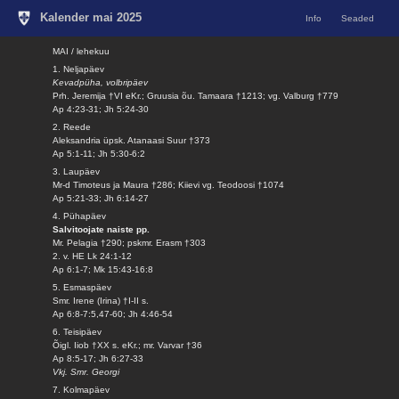
Kalender mai 2025
Info
Seaded
MAI / lehekuu
1. Neljapäev
Kevadpüha, volbripäev
Prh. Jeremija †VI eKr.; Gruusia õu. Tamaara †1213; vg. Valburg †779
Ap 4:23-31; Jh 5:24-30
2. Reede
Aleksandria üpsk. Atanaasi Suur †373
Ap 5:1-11; Jh 5:30-6:2
3. Laupäev
Mr-d Timoteus ja Maura †286; Kiievi vg. Teodoosi †1074
Ap 5:21-33; Jh 6:14-27
4. Pühapäev
Salvitoojate naiste pp.
Mr. Pelagia †290; pskmr. Erasm †303
2. v. HE Lk 24:1-12
Ap 6:1-7; Mk 15:43-16:8
5. Esmaspäev
Smr. Irene (Irina) †I-II s.
Ap 6:8-7:5,47-60; Jh 4:46-54
6. Teisipäev
Õigl. Iiob †XX s. eKr.; mr. Varvar †36
Ap 8:5-17; Jh 6:27-33
Vkj. Smr. Georgi
7. Kolmapäev