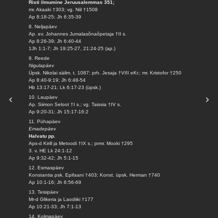
Risti ilmumine Jeruusalemmas 351;
mr. Akaaki †303; vg. Niil †1508
Ap 8:18-25; Jh 6:35-39
8. Neljapäev
Ap. ev. Johannes Jumalasõnaõpetaja †II s.
Ap 8:26-39; Jh 6:40-44
1Jh 1:1-7; Jh 19:25-27, 21:24-25 (ap.)
9. Reede
Nigulapäev
Üpsk. Nikolai säilm. t. 1087; prh. Jesaja †VIII eKr.; mr. Kristofor †250
Ap 8:40-9:19; Jh 6:48-54
Hb 13:17-21; Lk 6:17-23 (üpsk.)
10. Laupäev
Ap. Siimon Seloot †I s.; vg. Taissia †IV s.
Ap 9:20-31; Jh 15:17-16:2
11. Pühapäev
Emadepäev
Halvatu pp.
Aps-d Kirill ja Metoodi †IX s.; prmr. Mooki †295
3. v. HE Lk 24:1-12
Ap 9:32-42; Jh 5:1-15
12. Esmaspäev
Konstantia psk. Epifaani †403; Konst. üpsk. Herman †740
Ap 10:1-16; Jh 6:56-69
13. Teisipäev
Mr-d Glikeria ja Laodiiki †177
Ap 10:21-33; Jh 7:1-13
14. Kolmapäev