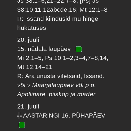
Js 38:1–6,21–22,7–8; [Ps] Js
38:10,11,12abcde,16; Mt 12:1–8
R: Issand kiindusid mu hinge
hukatuses.
20. juuli
15. nädala laupäev
Mi 2:1–5; Ps 10:1–2,3–4,7–8,14;
Mt 12:14–21
R: Ära unusta viletsaid, Issand.
või v Maarjalaupäev või p p.
Apollinare, piiskop ja märter
21. juuli
╬ AASTARINGI 16. PÜHAPÄEV