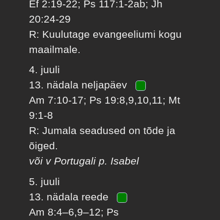
Ef 2:19-22; Ps 117:1-2ab; Jh
20:24-29
R: Kuulutage evangeeliumi kogu
maailmale.
4. juuli
13. nädala neljapäev
Am 7:10-17; Ps 19:8,9,10,11; Mt
9:1-8
R: Jumala seadused on tõde ja
õiged.
või v Portugali p. Isabel
5. juuli
13. nädala reede
Am 8:4–6,9–12; Ps