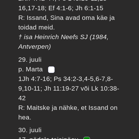
16,17-18; Ef 4:1-6; Jh 6:1-15
R: Issand, Sina avad oma käe ja
toidad meid.
† isa Heinrich Neefs SJ (1984,
Antverpen)
29. juuli
p. Marta
1Jh 4:7-16; Ps 34:2-3,4-5,6-7,8-
9,10-11; Jh 11:19-27 või Lk 10:38-
42
R: Maitske ja nähke, et Issand on
hea.
30. juuli