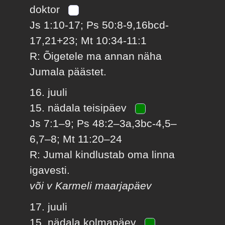
doktor
Js 1:10-17; Ps 50:8-9,16bcd-
17,21+23; Mt 10:34-11:1
R: Õigetele ma annan näha
Jumala päästet.
16. juuli
15. nädala teisipäev
Js 7:1–9; Ps 48:2–3a,3bc-4,5–
6,7–8; Mt 11:20–24
R: Jumal kindlustab oma linna
igavesti.
või v Karmeli maarjapäev
17. juuli
15. nädala kolmapäev