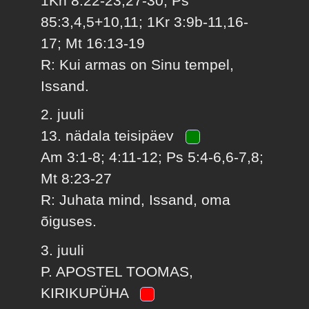
1Kn 8:22-23,27-30; Ps
85:3,4,5+10,11; 1Kr 3:9b-11,16-
17; Mt 16:13-19
R: Kui armas on Sinu tempel,
Issand.
2. juuli
13. nädala teisipäev
Am 3:1-8; 4:11-12; Ps 5:4-6,6-7,8;
Mt 8:23-27
R: Juhata mind, Issand, oma
õiguses.
3. juuli
P. APOSTEL TOOMAS,
KIRIKUPÜHA