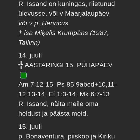
R: Issand on kuningas, riietunud
ülevusse. või v Maarjalaupäev
või v p. Henricus
† isa Miķelis Krumpāns (1987,
Tallinn)
14. juuli
╬ AASTARINGI 15. PÜHAPÄEV
Am 7:12-15; Ps 85:9abcd+10,11-
12,13-14; Ef 1:3-14; Mk 6:7-13
R: Issand, näita meile oma
heldust ja päästa meid.
15. juuli
p. Bonaventura, piiskop ja Kiriku