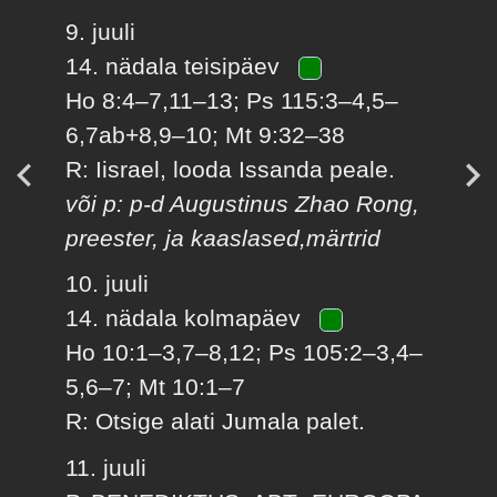
9. juuli
14. nädala teisipäev
Ho 8:4–7,11–13; Ps 115:3–4,5–
6,7ab+8,9–10; Mt 9:32–38
R: Iisrael, looda Issanda peale.
või p: p-d Augustinus Zhao Rong,
preester, ja kaaslased,märtrid
10. juuli
14. nädala kolmapäev
Ho 10:1–3,7–8,12; Ps 105:2–3,4–
5,6–7; Mt 10:1–7
R: Otsige alati Jumala palet.
11. juuli