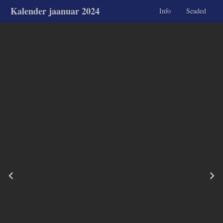
Kalender jaanuar 2024
Info
Seaded