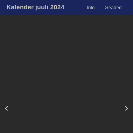
Kalender juuli 2024
Info
Seaded