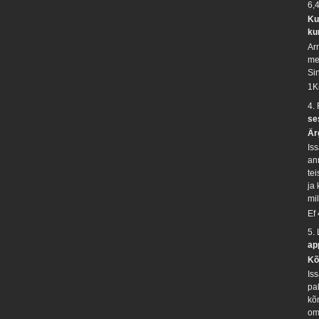
6,
Ku
ku
Ar
me
Si
1K
4.
se
Är
Is
an
te
ja 
mil
Ef
5.
ap
Kõ
Is
pal
kõ
oma