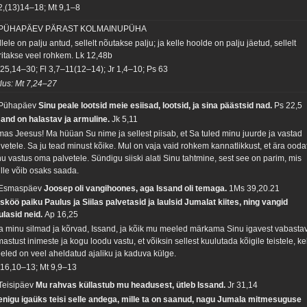
 2,(13)14–18; Mt 9,1–8
 PÜHAPÄEV PÄRAST KOLMAINUPÜHA
lele on palju antud, sellelt nõutakse palju; ja kelle hoolde on palju jäetud, sellelt
ritakse veel rohkem.
Lk 12,48b
 25,14–30; Fl 3,7–11(12–14); Jr 1,4–10; Ps 63
tlus: Mt 7,24–27
 Pühapäev
Sinu peale lootsid meie esiisad, lootsid, ja sina päästsid nad.
Ps 22,5
sand on halastav ja armuline.
Jk 5,11
mas Jeesus! Ma hüüan Su nime ja sellest piisab, et Sa tuled minu juurde ja vastad
lvetele. Sa ju tead minust kõike. Mul on vaja vaid rohkem kannatlikkust, et ära ooda
nu vastus oma palvetele. Sündigu siiski alati Sinu tahtmine, sest see on parim, mis
lle võib osaks saada.
 Esmaspäev
Joosep oli vangihoones, aga Issand oli temaga.
1Ms 39,20.21
sköö paiku Paulus ja Siilas palvetasid ja laulsid Jumalat kiites, ning vangid
ulasid neid.
Ap 16,25
a minu silmad ja kõrvad, Issand, ja kõik mu meeled märkama Sinu igavest vabasta
astust inimeste ja kogu loodu vastu, et võiksin sellest kuulutada kõigile teistele, ke
eled on veel aheldatud ajaliku ja kaduva külge.
 16,10–13; Mt 9,9–13
 Teisipäev
Mu rahvas küllastub mu headusest, ütleb Issand.
Jr 31,14
enigu igaüks teisi selle andega, mille ta on saanud, nagu Jumala mitmesuguse