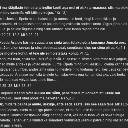
4
i ma räägiksin inimeste ja inglite keeli, aga mul ei oleks armastust, siis ma olek
misev vasknõu või kõlisev kuljus.
1Kr 13,1
mas Jeesus, õpeta mulle halastuse ja armastuse teed, kingi kannatlikkust ja
elerahu, et suudaksin andeks paluda ning oskaksin andeks anda. Õigus jääb alati
nule, ja sellele õigusele ning Sinu armastusele tahan rajada oma elu.
r 12,27–13,3; Mt 8,23–27
 Reede
Ära ole kärme suuga ja su süda ärgu tõtaku sõna lausuma Jumala ees;
st Jumal on taevas ja sina oled maa peal, seepärast olgu su sõnu pisut.
Kg 5,1
ge mõistke kohut, et teie üle ei mõistetaks kohut.
Mt 7,1
sand, ma tean, et kui ma usus kõigun või lausa kukun, tõstad Sina mind ikka jalgele,
nad mulle andeks ja võtad enese juurde. Õpeta mind Sinu eeskujul olema kannatli
istega enda ümber, andestama oma ligimestele ning toetama neid, kes usus kahtle
kõiguvad. Ära lase meil olla teistele komistuskiviks ega kohtumõistjaks, vaid toeks,
le najal nad võivad taas jalule tõusta.
 4,25–32; Mt 8,28–34
 Laupäev
Issand, võta kuulda mu sõnu, pane tähele mu ohkamist! Kuule mu
pihüüdu, sest sinu poole ma palvetan.
Ps 5,2.3
ik, mida te palute ja anute, uskuge, et te seda saate, siis see saab teile.
Mk 11,2
sand Jeesus, tuleta mulle iga päev meelde, et ma Sinu ette iseenda pärast kantud
vetele liidaksin eestpalved kõigi nendegi eest, kes ise ei taha või ei oska Sinuga
neleda. Tänan, et Sa kuuled ka sõnadeks vormimata jäänud palveid ning vastad ne
l ajal ja viisil.