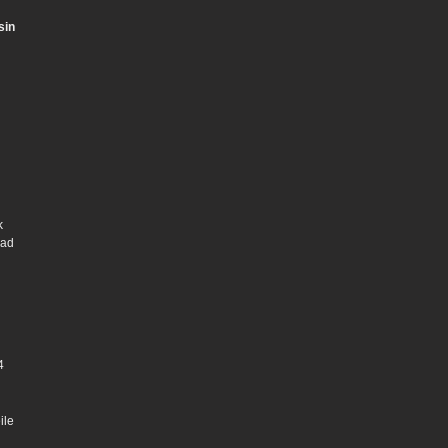
sin
k
vad
4
ile