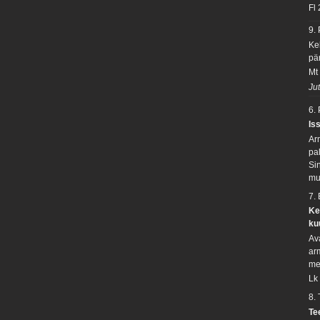
Fl
9.
Kel
pä
Mt
Ju
6.
Is
Ar
pa
Si
mu
7.
Ke
ku
Av
arm
me
Lk
8.
Te