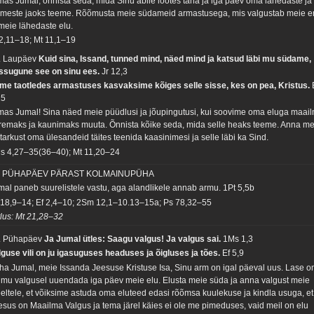
mas Jumal, õnnista seda, mida Sinu abile lootes täna ja iga päev oma lähedaste ja
gimeste jaoks teeme. Rõõmusta meie südameid armastusega, mis valgustab meie e
 meie lähedaste elu.
 2,11–18; Mt 11,1–19
. Laupäev
Kuid sina, Issand, tunned mind, näed mind ja katsud läbi mu südame,
ssugune see on sinu ees.
Jr 12,3
 me taotledes armastuses kasvaksime kõiges selle sisse, kes on pea, Kristus.
15
mas Jumal! Sina näed meie püüdlusi ja jõupingutusi, kui soovime oma eluga maai
remaks ja kaunimaks muuta. Õnnista kõike seda, mida selle heaks teeme. Anna me
 tarkust oma ülesandeid täites teenida kaasinimesi ja selle läbi ka Sind.
s 4,27–35(36–40); Mt 11,20–24
. PÜHAPÄEV PÄRAST KOLMAINUPÜHA
mal paneb suurelistele vastu, aga alandlikele annab armu.
1Pt 5,5b
 18,9–14; Ef 2,4–10; 2Sm 12,1–10.13–15a; Ps 78,32–55
tlus: Mt 21,28–32
. Pühapäev
Ja Jumal ütles: Saagu valgus! Ja valgus sai.
1Ms 1,3
lguse vili on ju igasuguses headuses ja õigluses ja tões.
Ef 5,9
ha Jumal, meie Issanda Jeesuse Kristuse Isa, Sinu arm on igal päeval uus. Lase 
imu valgusel uuendada iga päev meie elu. Elusta meie süda ja anna valgust meie
eltele, et võiksime astuda oma eluteed edasi rõõmsa kuulekuse ja kindla usuga, et
esus on Maailma Valgus ja tema järel käies ei ole me pimeduses, vaid meil on elu