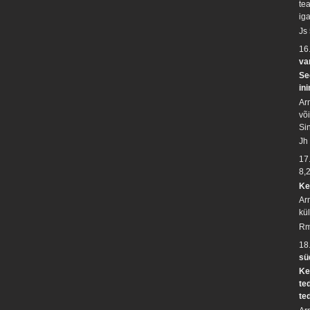
tea
ig
Js
16
va
Se
in
Ar
võ
Si
Jh
17
8,
Ke
Ar
kü
Rm
18
sü
Ke
te
te