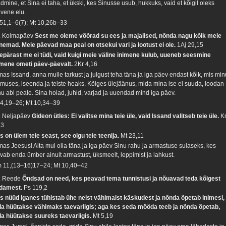
dmine, et Sina ei taha, et ükski, kes Sinusse usub, hukkuks, vaid et kõigil oleks
avene elu.
 51,1–6(7); Mt 10,26b–33
. Kolmapäev
Sest me oleme võõrad su ees ja majalised, nõnda nagu kõik meie
nemad. Meie päevad maa peal on otsekui vari ja lootust ei ole.
1Aj 29,15
epärast me ei tüdi, vaid kuigi meie väline inimene kulub, uueneb seesmine
imene ometi päev-päevalt.
2Kr 4,16
mas Issand, anna mulle tarkust ja julgust teha täna ja iga päev endast kõik, mis min
imuses, iseenda ja teiste heaks. Kõiges ülejäänus, mida mina ise ei suuda, loodan
nu abi peale. Sina hoiad, juhid, varjad ja uuendad mind iga päev.
 4,19–26; Mt 10,34–39
. Neljapäev
Gideon ütles: Ei valitse mina teie üle, vaid Issand valitseb teie üle.
K
23
s on ülem teie seast, see olgu teie teenija.
Mt 23,11
mas Jeesus! Aita mul olla täna ja iga päev Sinu rahu ja armastuse sulaseks, kes
lvab enda ümber ainult armastust, üksmeelt, leppimist ja lahkust.
 11,(13–16)17–24; Mt 10,40–42
. Reede
Õndsad on need, kes peavad tema tunnistusi ja nõuavad teda kõigest
damest.
Ps 119,2
s nüüd iganes tühistab ühe neist vähimaist käskudest ja nõnda õpetab inimesi,
da hüütakse vähimaks taevariigis; aga kes seda mööda teeb ja nõnda õpetab,
da hüütakse suureks taevariigis.
Mt 5,19