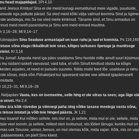
mu head majapidajad.
1Pt 4,10
sand Jeesus Kristus! Sina ei ole meist kunagi eemaldunud meie vigade, puuduste,
simuste ega pattude pärast. Sa oled meid kõiki välja valinud teenima Sind ja ligime
nde andidega, mis Sa ise oled meile kinkinud. Täname sind, et Sinu armastus on
nnud meid meelt parandama ja Sinu arm meid ennast muutma.
n 3,16–28; Mt 9,14–17
 Kolmapäev
Sinu Seaduse armastajail on suur rahu ja nad ei komista.
Ps 119,16
istuse sõna elagu rikkalikult teie seas, kõiges tarkuses õpetage ja manitsege
steist.
Kl 3,16
ha Jumal! Julgusta mind iga päev usaldama Sinu hoolde mitte ainult suuri küsimusi
 mu südant raskelt vaevavad, vaid luba, et võin Sinult kindlust otsida ka kõigis
ikestes asjades, et need ei paisuks suureks. Näita mulle teed tõe, usalduse ja rahu
urde sõnas, mida võin Pühakirjast kui igavesest värske vee allikast igapäevaselt
mutada.
r 10,23–31; Mt 9,18–26
. Neljapäev
Vaata, kes on isemeelne, selle hing ei ole siiras ta sees; aga õige el
a usust.
Ha 2,4
itke ära kõik rüvedus ja viimnegi paha ning võtke tasase meelega vastu sõna,
s teisse istutati ja võib teie hinged päästa.
Jk 1,21
as Issand! Kui mõtlen sellele, mis mul on, ja sellele, mida mul ei ole; sellele, mida
ale veel soovin, ja sellele, millest olen loobunud, siis tõden tänuga: kuniks mul on
emas usk Sinusse, armas Jeesus, on mul olemas kõik, mida vajan. Kõik, mis on vaja
 pääsemiseks, on pärit Sinu käest.