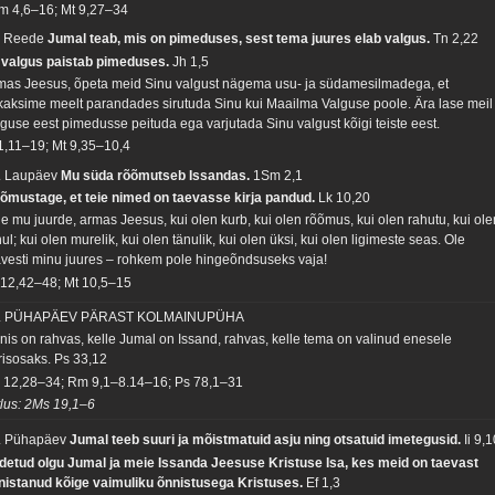
m 4,6–16; Mt 9,27–34
. Reede
Jumal teab, mis on pimeduses, sest tema juures elab valgus.
Tn 2,22
 valgus paistab pimeduses.
Jh 1,5
mas Jeesus, õpeta meid Sinu valgust nägema usu- ja südamesilmadega, et
kaksime meelt parandades sirutuda Sinu kui Maailma Valguse poole. Ära lase meil
lguse eest pimedusse peituda ega varjutada Sinu valgust kõigi teiste eest.
 1,11–19; Mt 9,35–10,4
. Laupäev
Mu süda rõõmutseb Issandas.
1Sm 2,1
õmustage, et teie nimed on taevasse kirja pandud.
Lk 10,20
le mu juurde, armas Jeesus, kui olen kurb, kui olen rõõmus, kui olen rahutu, kui ole
ul; kui olen murelik, kui olen tänulik, kui olen üksi, kui olen ligimeste seas. Ole
avesti minu juures – rohkem pole hingeõndsuseks vaja!
 12,42–48; Mt 10,5–15
. PÜHAPÄEV PÄRAST KOLMAINUPÜHA
nis on rahvas, kelle Jumal on Issand, rahvas, kelle tema on valinud enesele
risosaks.
Ps 33,12
 12,28–34; Rm 9,1–8.14–16; Ps 78,1–31
tlus: 2Ms 19,1–6
. Pühapäev
Jumal teeb suuri ja mõistmatuid asju ning otsatuid imetegusid.
Ii 9,
idetud olgu Jumal ja meie Issanda Jeesuse Kristuse Isa, kes meid on taevast
nistanud kõige vaimuliku õnnistusega Kristuses.
Ef 1,3