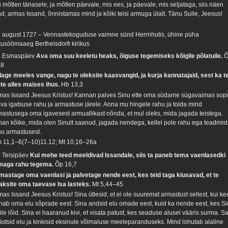
i mõtlen tänasele, ja mõtlen päevale, mis ees, ja päevale, mis seljataga, siis näen
nd, armas Issand, õnnistamas mind ja kõiki teisi armuga ülalt. Tänu Sulle, Jeesus!
. august 1727 – Vennastekoguduse vaimne sünd Herrnhutis, ühine püha
tusöömaaeg Berthelsdorfi kirikus
. Esmaspäev
Ava oma suu keeletu heaks, õiguse tegemiseks kõigile põlatuile.
,8
dage meeles vange, nagu te oleksite kaasvangid, ja kurja kannatajaid, sest ka t
ete alles maises ihus.
Hb 13,3
mas Issand Jeesus Kristus! Kannan palves Sinu ette oma südame sügavaimas sop
eva igatsuse rahu ja armastuse järele. Anna mu hingele rahu ja toida mind
mastusega oma igavesest armuallikast nõnda, et mul oleks, mida jagada teistega.
han kõike, mida olen Sinult saanud, jagada nendega, kellel pole rahu ega teadmist
nu armastusest.
 11,1–6(7–10)11.12; Mt 10,16–26a
. Teisipäev
Kui mehe teed meeldivad Issandale, siis ta paneb tema vaenlasedki
maga rahu tegema.
Õp 16,7
mastage oma vaenlasi ja palvetage nende eest, kes teid taga kiusavad, et te
aksite oma taevase Isa lasteks.
Mt 5,44–45
mas Issand Jeesus Kristus! Sina ütlesid, et ei ole suuremat armastust sellest, kui ke
nab oma elu sõprade eest. Sina andsid elu omade eest, kuid ka nende eest, kes S
tile lõid. Sina ei haaranud kivi, et visata patust, kes seaduse alusel vääris surma. S
ästsid elu ja kinkisid eksinule võimaluse meeleparanduseks. Mind lohutab alaline