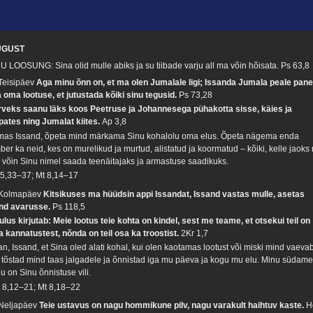
UGUST
U LOOSUNG: Sina olid mulle abiks ja su tiibade varju all ma võin hõisata.
Ps 63,8
 Teisipäev
Aga minu õnn on, et ma olen Jumalale ligi; Issanda Jumala peale pan
 oma lootuse, et jutustada kõiki sinu tegusid.
Ps 73,28
rveks saanu läks koos Peetruse ja Johannesega pühakotta sisse, käies ja
pates ning Jumalat kiites.
Ap 3,8
mas Issand, õpeta mind märkama Sinu kohalolu oma elus. Õpeta nägema enda
ber ka neid, kes on murelikud ja murtud, alistatud ja koormatud – kõiki, kelle jaoks
e võin Sinu nimel saada teenäitajaks ja armastuse saadikuks.
 5,33–37; Mt 8,14–17
 Kolmapäev
Kitsikuses ma hüüdsin appi Issandat, Issand vastas mulle, asetas
nd avarusse.
Ps 118,5
ulus kirjutab: Meie lootus teie kohta on kindel, sest me teame, et otsekui teil on
a kannatustest, nõnda on teil osa ka troostist.
2Kr 1,7
an, Issand, et Sina oled alati kohal, kui olen kaotamas lootust või miski mind vaevab
 tõstad mind taas jalgadele ja õnnistad iga mu päeva ja kogu mu elu. Minu südam
u on Sinu õnnistuse vili.
 8,12–21; Mt 8,18–22
 Neljapäev
Teie ustavus on nagu hommikune pilv, nagu varakult haihtuv kaste.
H