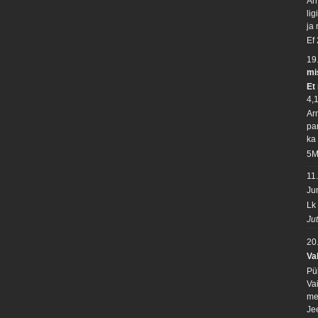
Ar
li
ja
Ef
19
mi
Et
4,
Ar
pa
ka
5M
11
Ju
Lk
Ju
20
Va
Pü
Va
me
Je