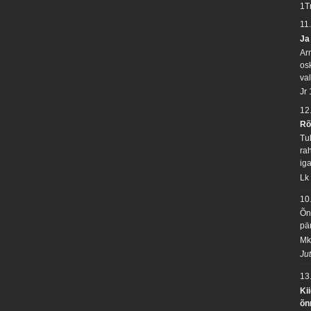
1T
11
Ja
Ar
os
va
Jr
12
Rõ
Tu
rah
ig
Lk
10
Õn
pä
Mk
Ju
13
Ki
õn