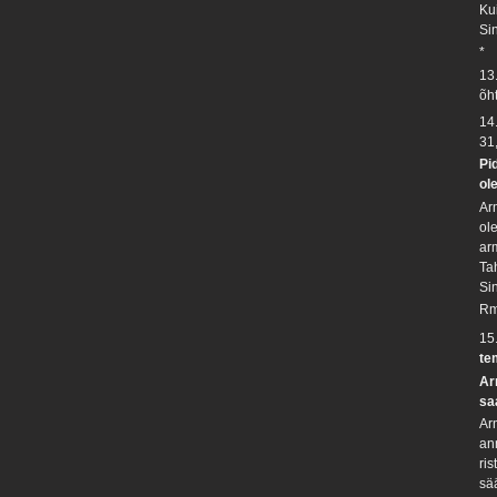
Ku
Si
*
13
õh
14
31
Pi
ol
Ar
ol
ar
Ta
Si
Rm
15
te
Ar
sa
Ar
an
ris
sä