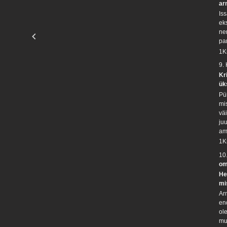
ar
Is
ek
ne
pa
1K
9.
Kr
ük
Pü
mis
vä
ju
am
1K
10
om
He
mi
Arm
end
ol
mu