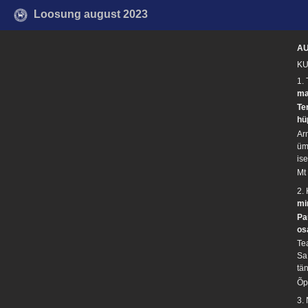
Loosung august 2023
A
KU
1.
ma
Te
hü
Ar
üm
is
Mt
2.
mi
Pa
os
Te
Sa
tän
Õp
3.