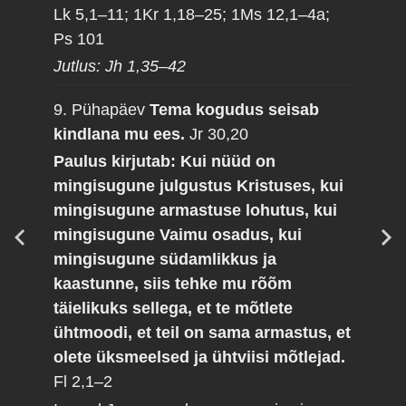
Lk 5,1–11; 1Kr 1,18–25; 1Ms 12,1–4a;
Ps 101
Jutlus: Jh 1,35–42
9. Pühapäev
Tema kogudus seisab
kindlana mu ees.
Jr 30,20
Paulus kirjutab: Kui nüüd on
mingisugune julgustus Kristuses, kui
mingisugune armastuse lohutus, kui
mingisugune Vaimu osadus, kui
mingisugune südamlikkus ja
kaastunne, siis tehke mu rõõm
täielikuks sellega, et te mõtlete
ühtmoodi, et teil on sama armastus, et
olete üksmeelsed ja ühtviisi mõtlejad.
Fl 2,1–2