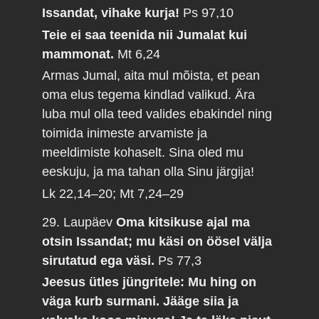
Issandat, vihake kurja!
Ps 97,10
Teie ei saa teenida nii Jumalat kui
mammonat.
Mt 6,24
Armas Jumal, aita mul mõista, et pean
oma elus tegema kindlad valikud. Ära
luba mul olla teed valides ebakindel ning
toimida inimeste arvamiste ja
meeldimiste kohaselt. Sina oled mu
eeskuju, ja ma tahan olla Sinu järgija!
Lk 22,14–20; Mt 7,24–29
29. Laupäev
Oma kitsikuse ajal ma
otsin Issandat; mu käsi on öösel välja
sirutatud ega väsi.
Ps 77,3
Jeesus ütles jüngritele: Mu hing on
väga kurb surmani. Jääge siia ja