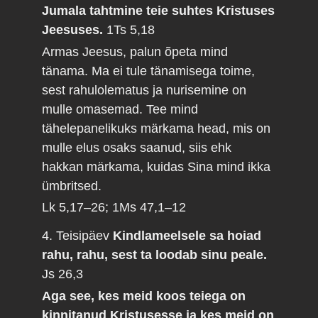
Jumala tahtmine teie suhtes Kristuses
Jeesuses.
1Ts 5,18
Armas Jeesus, palun õpeta mind
tänama. Ma ei tule tänamisega toime,
sest rahulolematus ja nurisemine on
mulle omasemad. Tee mind
tähelepanelikuks märkama head, mis on
mulle elus osaks saanud, siis ehk
hakkan märkama, kuidas Sina mind ikka
ümbritsed.
Lk 5,17–26; 1Ms 47,1–12
4. Teisipäev
Kindlameelsele sa hoiad
rahu, rahu, sest ta loodab sinu peale.
Js 26,3
Aga see, kes meid koos teiega on
kinnitanud Kristusesse ja kes meid on