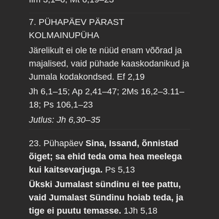
7. PÜHAPÄEV PÄRAST
KOLMAINUPÜHA
Järelikult ei ole te nüüd enam võõrad ja
majalised, vaid pühade kaaskodanikud ja
Jumala kodakondsed.
Ef 2,19
Jh 6,1–15; Ap 2,41–47; 2Ms 16,2–3.11–
18; Ps 106,1–23
Jutlus: Jh 6,30–35
23. Pühapäev
Sina, Issand, õnnistad
õiget; sa ehid teda oma hea meelega
kui kaitsevarjuga.
Ps 5,13
Ükski Jumalast sündinu ei tee pattu,
vaid Jumalast Sündinu hoiab teda, ja
tige ei puutu temasse.
1Jh 5,18