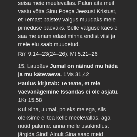
seisa meie meelevallas. Palun aita meil
vastu võtta Sinu Poega Jeesust Kristust,
et Temast paistev valgus muudaks meie
pimeduse päevaks. Selle valguse käes ei
saa me enam edasi minna endist viisi ja
meie elu saab muudetud.
Rm 9,14–23(24–26); Mt 5,21–26
15. Laupäev
Jumal on näinud mu häda
ja mu kätevaeva.
1Ms 31,42
Paulus kirjutab: Te teate, et teie
vaevanägemine Issandas ei ole asjatu.
1Kr 15,58
Kui Sina, Jumal, poleks meiega, siis
oleksime ei tea kelle meelevallas, aga
nüüd palume: anna meile usukindlust
järgida Sind! Ainult Sina saad meid