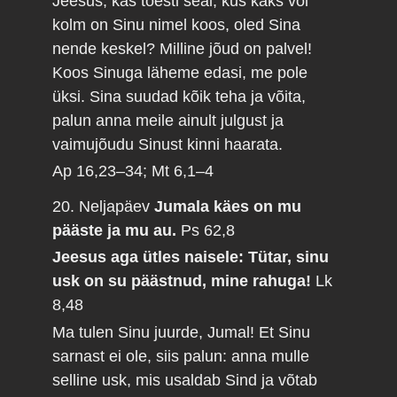
Jeesus, kas tõesti seal, kus kaks või
kolm on Sinu nimel koos, oled Sina
nende keskel? Milline jõud on palvel!
Koos Sinuga läheme edasi, me pole
üksi. Sina suudad kõik teha ja võita,
palun anna meile ainult julgust ja
vaimujõudu Sinust kinni haarata.
Ap 16,23–34; Mt 6,1–4
20. Neljapäev
Jumala käes on mu
pääste ja mu au.
Ps 62,8
Jeesus aga ütles naisele: Tütar, sinu
usk on su päästnud, mine rahuga!
Lk
8,48
Ma tulen Sinu juurde, Jumal! Et Sinu
sarnast ei ole, siis palun: anna mulle
selline usk, mis usaldab Sind ja võtab