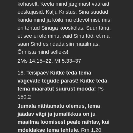
kohaselt. Keela mind järgimast vääraid
eeskujusid. Kalju Kristus, Sina suudad
kanda mind ja kõiki mu ettevõtmisi, mis
on tehtud Sinuga kooskõlas. Suur tänu,
et see ei ole minu, vaid Sinu töö, et ma
saan Sind esindada siin maailmas.
Õnnista mind selleks!
2Ms 14,15–22; Mt 5,33–37
18. Teisipäev
Kiitke teda tema
vägevate tegude pärast! Kiitke teda
tema määratut suurust mööda!
Ps
150,2
Jumala nähtamatu olemus, tema
jäädav vägi ja jumalikkus on ju
maailma loomisest peale nähtav, kui
mõeldakse tema tehtule.
Rm 1,20