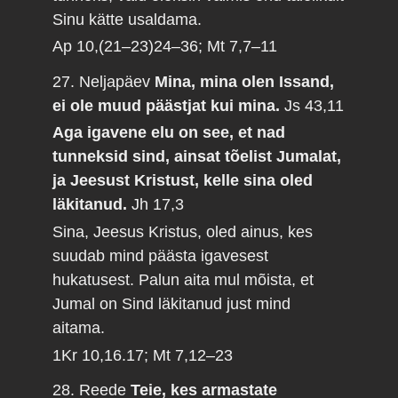
Sinu kätte usaldama.
Ap 10,(21–23)24–36; Mt 7,7–11
27. Neljapäev
Mina, mina olen Issand,
ei ole muud päästjat kui mina.
Js 43,11
Aga igavene elu on see, et nad
tunneksid sind, ainsat tõelist Jumalat,
ja Jeesust Kristust, kelle sina oled
läkitanud.
Jh 17,3
Sina, Jeesus Kristus, oled ainus, kes
suudab mind päästa igavesest
hukatusest. Palun aita mul mõista, et
Jumal on Sind läkitanud just mind
aitama.
1Kr 10,16.17; Mt 7,12–23
28. Reede
Teie, kes armastate