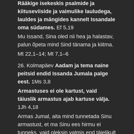
Rääkige isekeskis psalmide ja
kiituseviiside ja vaimulike lauludega,
lauldes ja mängides kannelt Issandale
oma südames.
Ef 5,19
Mu Issand, Sina oled nii hea ja halastav,
palun õpeta mind Sind tänama ja kiitma.
Mt 22,1–14; Mt 7,1–6
26. Kolmapäev
Aadam ja tema naine
peitsid endid Issanda Jumala palge
eest.
1Ms 3,8
Armastuses ei ole kartust, vaid
täiuslik armastus ajab kartuse välja.
1Jh 4,18
Armas Jumal, aita mind tunnetada Sinu
armastust, et ma Sinu ees hirmu ei
tunneks, vaid oleksin valmis end täielikult