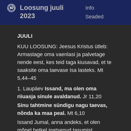
Loosung juuli
Info
2023
Seaded
JUULI
KUU LOOSUNG: Jeesus Kristus ütleb:
Armastage oma vaenlasi ja palvetage
nende eest, kes teid taga kiusavad, et te
saaksite oma taevase Isa lasteks.
Mt
5,44–45
1. Laupäev
Issand, ma olen oma
riiuasja sinule avaldanud.
Jr 11,20
Sinu tahtmine sündigu nagu taevas,
nõnda ka maa peal.
Mt 6,10
Issand Jumal, anna andeks, et olen
mõnel hetkel igatsenud tasumist