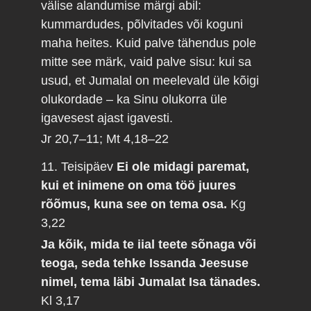
välise alandumise märgi abil:
kummardudes, põlvitades või koguni
maha heites. Kuid palve tähendus pole
mitte see märk, vaid palve sisu: kui sa
usud, et Jumalal on meelevald üle kõigi
olukordade – ka Sinu olukorra üle
igavesest ajast igavesti.
Jr 20,7–11; Mt 4,18–22
11. Teisipäev
Ei ole midagi paremat,
kui et inimene on oma töö juures
rõõmus, kuna see on tema osa.
Kg
3,22
Ja kõik, mida te iial teete sõnaga või
teoga, seda tehke Issanda Jeesuse
nimel, tema läbi Jumalat Isa tänades.
Kl 3,17