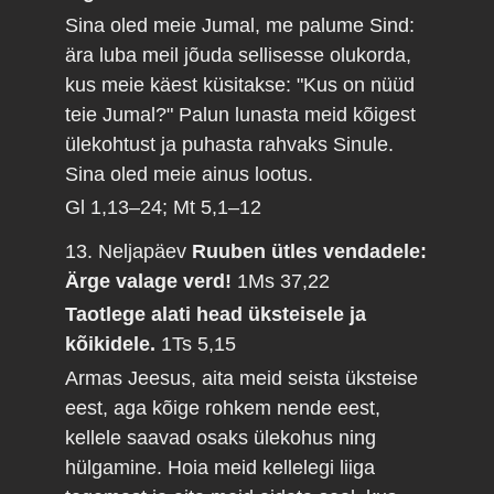
Sina oled meie Jumal, me palume Sind:
ära luba meil jõuda sellisesse olukorda,
kus meie käest küsitakse: "Kus on nüüd
teie Jumal?" Palun lunasta meid kõigest
ülekohtust ja puhasta rahvaks Sinule.
Sina oled meie ainus lootus.
Gl 1,13–24; Mt 5,1–12
13. Neljapäev
Ruuben ütles vendadele:
Ärge valage verd!
1Ms 37,22
Taotlege alati head üksteisele ja
kõikidele.
1Ts 5,15
Armas Jeesus, aita meid seista üksteise
eest, aga kõige rohkem nende eest,
kellele saavad osaks ülekohus ning
hülgamine. Hoia meid kellelegi liiga