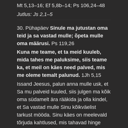
Mt 5,13–16; Ef 5,8b–14; Ps 106,24–48
Jutlus: Js 2,1–5
30. Pühapäev
Sinule ma jutustan oma
teid ja sa vastad mulle; õpeta mulle
oma määrusi.
Ps 119,26
Kuna me teame, et ta meid kuuleb,
mida tahes me paluksime, siis teame
ka, et meil on käes need palved, mis
me oleme temalt palunud.
1Jh 5,15
Issand Jeesus, palun anna mulle usk, et
Sa mu palveid kuuled, siis julgen ma kõik
oma südamelt ära rääkida ja olla kindel,
et Sa vastad mulle Sinu kõikväelist
tarkust mööda. Sinu käes on meelevald
tõrjuda kahtlused, mis tahavad hinge