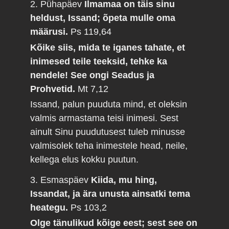
2. Pühapäev
Ilmamaa on täis sinu
heldust, Issand; õpeta mulle oma
määrusi.
Ps 119,64
Kõike siis, mida te iganes tahate, et
inimesed teile teeksid, tehke ka
nendele! See ongi Seadus ja
Prohvetid.
Mt 7,12
Issand, palun puuduta mind, et oleksin
valmis armastama teisi inimesi. Sest
ainult Sinu puudutusest tuleb minusse
valmisolek teha inimestele head, neile,
kellega elus kokku puutun.
3. Esmaspäev
Kiida, mu hing,
Issandat, ja ära unusta ainsatki tema
heategu.
Ps 103,2
Olge tänulikud kõige eest; sest see on