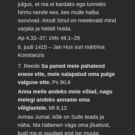
julgus, et ma ei kardaks ega tunneks
hirmu nende ees, kes mulle halba
soovivad. Ainult Sinul on meelevald mind
varjata ja hellalt hoida.
Ap 4,32–37; 1Ms 49,1–28
6. juuli 1415 – Jan Hus suri märtrina
Konstanzis
7. Reede
Sa paned meie pahateod
enese ette, meie salapatud oma palge
valguse ette.
Ps 90,8
Anna meile andeks meie võlad, nagu
meiegi andeks anname oma
võlglastele.
Mt 6,12
Armas Jumal, kõik on Sulle teada ja
näha. Ma häbenen väga oma jõuetust,
kuid ma ei suudagi end ise muuta.