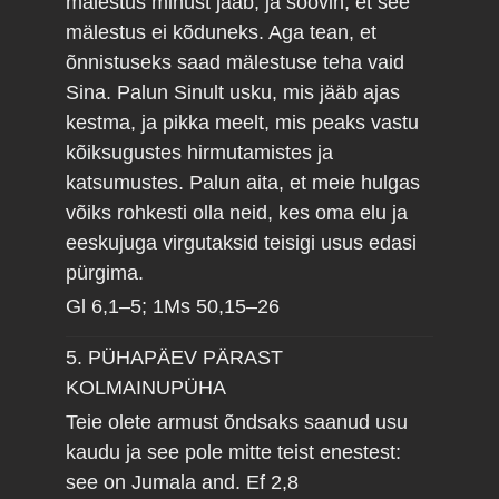
mälestus minust jääb, ja soovin, et see
mälestus ei kõduneks. Aga tean, et
õnnistuseks saad mälestuse teha vaid
Sina. Palun Sinult usku, mis jääb ajas
kestma, ja pikka meelt, mis peaks vastu
kõiksugustes hirmutamistes ja
katsumustes. Palun aita, et meie hulgas
võiks rohkesti olla neid, kes oma elu ja
eeskujuga virgutaksid teisigi usus edasi
pürgima.
Gl 6,1–5; 1Ms 50,15–26
5. PÜHAPÄEV PÄRAST
KOLMAINUPÜHA
Teie olete armust õndsaks saanud usu
kaudu ja see pole mitte teist enestest:
see on Jumala and.
Ef 2,8