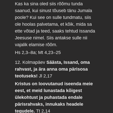
Kas ka sina oled siis rõõmu tunda
saanud, kui sinust tõuseb tänu Jumala
poole? Kui see on sulle tundmatu, siis
ole hoolas palvetama, et kõik, mida sa
ette võtad ja teed, saaks tehtud Issanda
Jeesuse nimel. Siis antakse sulle nii
vajalik elamise rõõm.
Hs 2,3–8a; Mt 4,23–25
12. Kolmapäev
Säästa, Issand, oma
rahvast, ja ära anna oma pärisosa
teotuseks!
Jl 2,17
Kristus on loovutanud iseenda meie
eest, et meid lunastada kõigest
ülekohtust ja puhastada endale
pärisrahvaks, innukaks headele
tegudele.
Tt 2,14