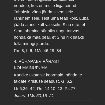
nendele, kes on mulle liiga teinud.
Tahaksin väga jõuda sisemisele
rahunemisele, sest Sina tead kõik. Luba
jääda alandlikult vaikseks Sinu ette, et
Sinu tahtmine sünniks nagu taevas,
nõnda ka maa peal, et Sinu riik saaks
tulla minugi juurde.
Rm 8,1–6; 1Ms 46,28–34
4. PÜHAPÄEV PÄRAST
KOLMAINUPÜHA
Kandke üksteise koormaid, nõnda te
täidate Kristuse seadust.
Gl 6,2
Lk 6,36–42; Rm 14,10–13; Ps 77
Jutlus: 1Ms 50,15–21