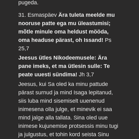
pugeda.
31. Esmaspäev
Ära tuleta meelde mu
nooruse patte ega mu üleastumisi;
mõtle minule oma heldust mööda,
oma headuse pärast, oh Issand!
Ps
25,7
Jeesus ütles Nikodeemusele: Ära
pane imeks, et ma ütlesin sulle: Te
peate uuesti sündima!
Jh 3,7
Jeesus, kui Sa oled ka minu pattude
pärast surnud ja mind Isaga lepitanud,
siis luba mind sisemiselt uuenenud
inimesena olla julge, et minevik ei saa
mind jalge alla tallata. Sina oled uue
inimese kujunemise protsessis minu tugi
ja julgustus, et tohin kord seista Sinu