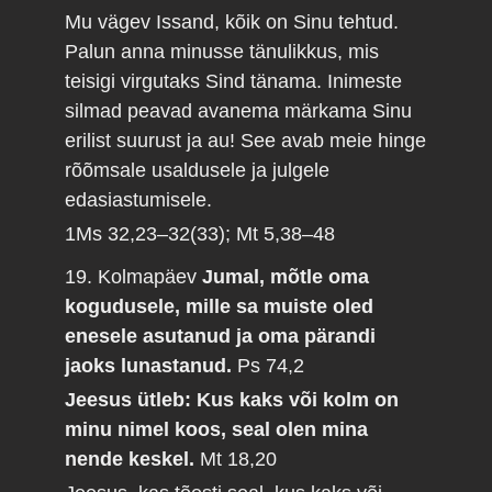
Mu vägev Issand, kõik on Sinu tehtud.
Palun anna minusse tänulikkus, mis
teisigi virgutaks Sind tänama. Inimeste
silmad peavad avanema märkama Sinu
erilist suurust ja au! See avab meie hinge
rõõmsale usaldusele ja julgele
edasiastumisele.
1Ms 32,23–32(33); Mt 5,38–48
19. Kolmapäev
Jumal, mõtle oma
kogudusele, mille sa muiste oled
enesele asutanud ja oma pärandi
jaoks lunastanud.
Ps 74,2
Jeesus ütleb: Kus kaks või kolm on
minu nimel koos, seal olen mina
nende keskel.
Mt 18,20