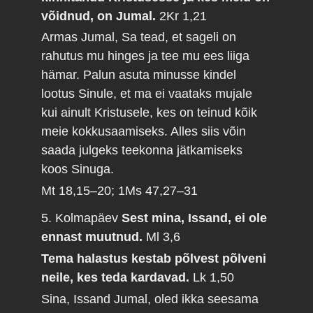
võidnud, on Jumal.
2Kr 1,21
Armas Jumal, Sa tead, et sageli on
rahutus mu hinges ja tee mu ees liiga
hämar. Palun asuta minusse kindel
lootus Sinule, et ma ei vaataks mujale
kui ainult Kristusele, kes on teinud kõik
meie kokkusaamiseks. Alles siis võin
saada julgeks teekonna jätkamiseks
koos Sinuga.
Mt 18,15–20; 1Ms 47,27–31
5. Kolmapäev
Sest mina, Issand, ei ole
ennast muutnud.
Ml 3,6
Tema halastus kestab põlvest põlveni
neile, kes teda kardavad.
Lk 1,50
Sina, Issand Jumal, oled ikka seesama