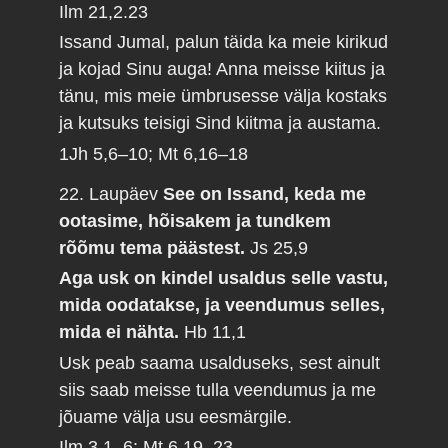
Ilm 21,2.23
Issand Jumal, palun täida ka meie kirikud
ja kojad Sinu auga! Anna meisse kiitus ja
tänu, mis meie ümbrusesse välja kostaks
ja kutsuks teisigi Sind kiitma ja austama.
1Jh 5,6–10; Mt 6,16–18
22. Laupäev
See on Issand, keda me
ootasime, hõisakem ja tundkem
rõõmu tema päästest.
Js 25,9
Aga usk on kindel usaldus selle vastu,
mida oodatakse, ja veendumus selles,
mida ei nähta.
Hb 11,1
Usk peab saama usalduseks, sest ainult
siis saab meisse tulla veendumus ja me
jõuame välja usu eesmärgile.
Ilm 3,1–6; Mt 6,19–23