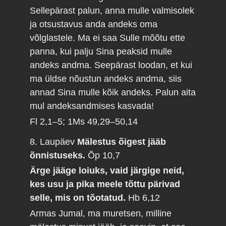
Sellepärast palun, anna mulle valmisolek
ja otsustavus anda andeks oma
võlglastele. Ma ei saa Sulle mõõtu ette
panna, kui palju Sina peaksid mulle
andeks andma. Seepärast loodan, et kui
ma üldse nõustun andeks andma, siis
annad Sina mulle kõik andeks. Palun aita
mul andeksandmises kasvada!
Fl 2,1–5; 1Ms 49,29–50,14
8. Laupäev
Mälestus õigest jääb
õnnistuseks.
Õp 10,7
Ärge jääge loiuks, vaid järgige neid,
kes usu ja pika meele tõttu pärivad
selle, mis on tõotatud.
Hb 6,12
Armas Jumal, ma muretsen, milline