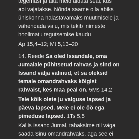
tegemast ja aita meid aidata seal, kus
abi vajatakse. Nõnda saame olla abiks
ühiskonna halastavamaks muutmisele ja
vähendada valu, mis tekib inimeste
hoolimatu tegutsemise kaudu.
Ap 15,4–12; Mt 5,13–20
14. Reede
Sa oled Issandale, oma
Jumalale pühitsetud rahvas ja sind on
Issand välja valinud, et sa oleksid
temale omandrahvaks kõigist
rahvaist, kes maa peal on.
5Ms 14,2
Teie kõik olete ju valguse lapsed ja
päeva lapsed. Meie ei ole öö ega
pimeduse lapsed.
1Ts 5,5
Kallis Issand Jumal, tahaksime nii väga
saada Sinu omandrahvaks, aga see ei