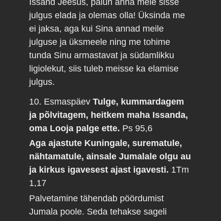
Issand Jeesus, palun anna meie sisse
julgus elada ja olemas olla! Üksinda me
ei jaksa, aga kui Sina annad meile
julguse ja üksmeele ning me tohime
tunda Sinu armastavat ja südamlikku
ligiolekut, siis tuleb meisse ka elamise
julgus.
10. Esmaspäev
Tulge, kummardagem
ja põlvitagem, heitkem maha Issanda,
oma Looja palge ette.
Ps 95,6
Aga ajastute Kuningale, surematule,
nähtamatule, ainsale Jumalale olgu au
ja kirkus igavesest ajast igavesti.
1Tm
1,17
Palvetamine tähendab pöördumist
Jumala poole. Seda tehakse sageli