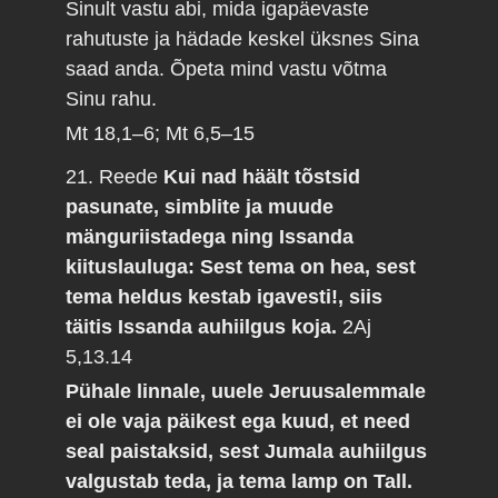
Sinult vastu abi, mida igapäevaste
rahutuste ja hädade keskel üksnes Sina
saad anda. Õpeta mind vastu võtma
Sinu rahu.
Mt 18,1–6; Mt 6,5–15
21. Reede
Kui nad häält tõstsid
pasunate, simblite ja muude
mänguriistadega ning Issanda
kiituslauluga: Sest tema on hea, sest
tema heldus kestab igavesti!, siis
täitis Issanda auhiilgus koja.
2Aj
5,13.14
Pühale linnale, uuele Jeruusalemmale
ei ole vaja päikest ega kuud, et need
seal paistaksid, sest Jumala auhiilgus
valgustab teda, ja tema lamp on Tall.