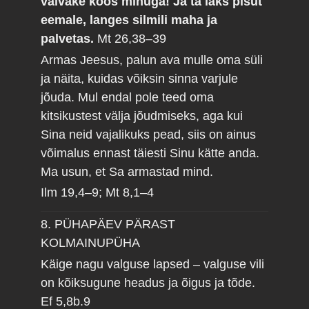
valvake koos minuga! Ja ta läks pisut
eemale, langes silmili maha ja
palvetas.
Mt 26,38–39
Armas Jeesus, palun ava mulle oma süli
ja näita, kuidas võiksin sinna varjule
jõuda. Mul endal pole teed oma
kitsikustest välja jõudmiseks, aga kui
Sina neid vajalikuks pead, siis on ainus
võimalus ennast täiesti Sinu kätte anda.
Ma usun, et Sa armastad mind.
Ilm 19,4–9; Mt 8,1–4
8. PÜHAPÄEV PÄRAST
KOLMAINUPÜHA
Käige nagu valguse lapsed – valguse vili
on kõiksugune headus ja õigus ja tõde.
Ef 5,8b.9