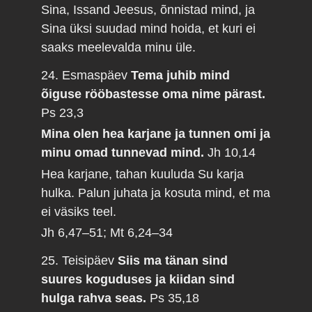
Sina, Issand Jeesus, õnnistad mind, ja
Sina üksi suudad mind hoida, et kuri ei
saaks meelevalda minu üle.
24. Esmaspäev
Tema juhib mind
õiguse rööbastesse oma nime pärast.
Ps 23,3
Mina olen hea karjane ja tunnen omi ja
minu omad tunnevad mind.
Jh 10,14
Hea karjane, tahan kuuluda Su karja
hulka. Palun juhata ja kosuta mind, et ma
ei väsiks teel.
Jh 6,47–51; Mt 6,24–34
25. Teisipäev
Siis ma tänan sind
suures koguduses ja kiidan sind
hulga rahva seas.
Ps 35,18