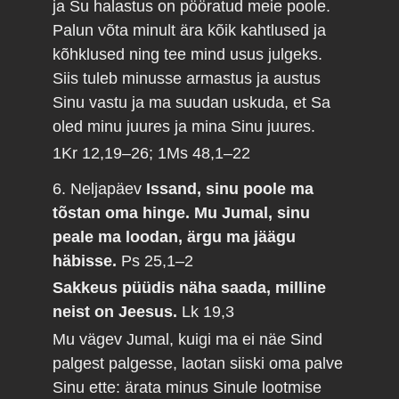
ja Su halastus on pööratud meie poole.
Palun võta minult ära kõik kahtlused ja
kõhklused ning tee mind usus julgeks.
Siis tuleb minusse armastus ja austus
Sinu vastu ja ma suudan uskuda, et Sa
oled minu juures ja mina Sinu juures.
1Kr 12,19–26; 1Ms 48,1–22
6. Neljapäev
Issand, sinu poole ma
tõstan oma hinge. Mu Jumal, sinu
peale ma loodan, ärgu ma jäägu
häbisse.
Ps 25,1–2
Sakkeus püüdis näha saada, milline
neist on Jeesus.
Lk 19,3
Mu vägev Jumal, kuigi ma ei näe Sind
palgest palgesse, laotan siiski oma palve
Sinu ette: ärata minus Sinule lootmise