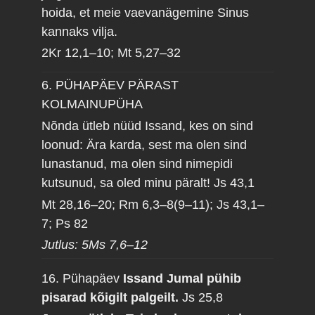
hoida, et meie vaevanägemine Sinus
kannaks vilja.
2Kr 12,1–10; Mt 5,27–32
6. PÜHAPÄEV PÄRAST
KOLMAINUPÜHA
Nõnda ütleb nüüd Issand, kes on sind
loonud: Ära karda, sest ma olen sind
lunastanud, ma olen sind nimepidi
kutsunud, sa oled minu päralt!
Js 43,1
Mt 28,16–20; Rm 6,3–8(9–11); Js 43,1–
7; Ps 82
Jutlus: 5Ms 7,6–12
16. Pühapäev
Issand Jumal pühib
pisarad kõigilt palgeilt.
Js 25,8