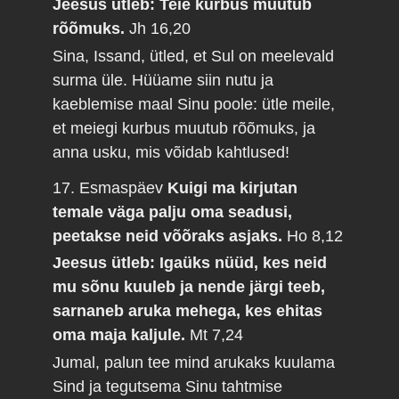
Jeesus ütleb: Teie kurbus muutub
rõõmuks.
Jh 16,20
Sina, Issand, ütled, et Sul on meelevald
surma üle. Hüüame siin nutu ja
kaeblemise maal Sinu poole: ütle meile,
et meiegi kurbus muutub rõõmuks, ja
anna usku, mis võidab kahtlused!
17. Esmaspäev
Kuigi ma kirjutan
temale väga palju oma seadusi,
peetakse neid võõraks asjaks.
Ho 8,12
Jeesus ütleb: Igaüks nüüd, kes neid
mu sõnu kuuleb ja nende järgi teeb,
sarnaneb aruka mehega, kes ehitas
oma maja kaljule.
Mt 7,24
Jumal, palun tee mind arukaks kuulama
Sind ja tegutsema Sinu tahtmise