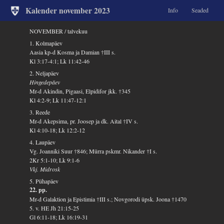
Kalender november 2023
Info
Seaded
NOVEMBER / talvekuu
1. Kolmapäev
Aasia kp-d Kosma ja Damian †III s.
Kl 3:17-4:1; Lk 11:42-46
2. Neljapäev
Hingedepäev
Mr-d Akindin, Pigaasi, Elpidifor jkk. †345
Kl 4:2-9; Lk 11:47-12:1
3. Reede
Mr-d Akepsima, pr. Joosep ja dk. Aital †IV s.
Kl 4:10-18; Lk 12:2-12
4. Laupäev
Vg. Joanniki Suur †846; Mürra pskmr. Nikander †I s.
2Kr 5:1-10; Lk 9:1-6
Vkj. Midrosk
5. Pühapäev
22. pp.
Mr-d Galaktion ja Epistimia †III s.; Novgorodi üpsk. Joona †1470
5. v. HE Jh 21:15-25
Gl 6:11-18; Lk 16:19-31