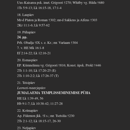
Uus-Kaisarea psk. imet. Grigoori †270; Whitby vg. Hilda †680
1Ts 5:9-13; Lk 16:15-18, 17:1-4
18. Laupäev
Mr-d Platon ja Roman †302; mr-d Sakkeus ja Alfeus †303
2Kr 11:1-6; Lk 9:57-62
19. Pühapäev
24. pp.
Prh. Obadja †IX s. e. Kr.; mr. Varlaam †304
7. v. HE Mk 16:1-8
Ef 2:14-22; Lk 12:16-21
20. Esmaspäev
EP. Kümnelinna vg. Grigoori †816; Konst. üpsk. Prokl †446
2Ts 1:1-10; Lk 17:20-25 (E)
2Ts 1:10-2:2; Lk 17:26-37 (T)
21. Teisipäev
Leemeti-maarjapäev
JUMALAEMA TEMPLISSEMINEMISE PÜHA
HE Lk 1:39-49, 56
Hb 9:1-7; Lk 10:38-42; 11:27-28
22. Kolmapäev
Ap. Fiilemon jkk. †I s.; mr. Tsetsilia †230
2Ts 2:1-12; Lk 18:15-17, 26-30
23. Neljapäev