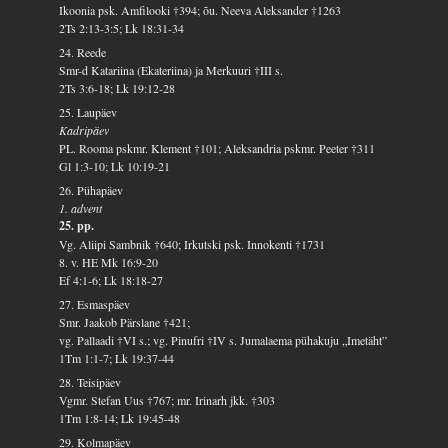
Ikoonia psk. Amfilooki †394; õu. Neeva Aleksander †1263
2Ts 2:13-3:5; Lk 18:31-34
24. Reede
Smr-d Katariina (Ekateriina) ja Merkuuri †III s.
2Ts 3:6-18; Lk 19:12-28
25. Laupäev
Kadripäev
PL. Rooma pskmr. Klement †101; Aleksandria pskmr. Peeter †311
Gl 1:3-10; Lk 10:19-21
26. Pühapäev
1. advent
25. pp.
Vg. Aliipi Sambnik †640; Irkutski psk. Innokenti †1731
8. v. HE Mk 16:9-20
Ef 4:1-6; Lk 18:18-27
27. Esmaspäev
Smr. Jaakob Pärslane †421;
vg. Pallaadi †VI s.; vg. Pinufri †IV s. Jumalaema pühakuju „Imetäht”
1Tm 1:1-7; Lk 19:37-44
28. Teisipäev
Vgmr. Stefan Uus †767; mr. Irinarh jkk. †303
1Tm 1:8-14; Lk 19:45-48
29. Kolmapäev