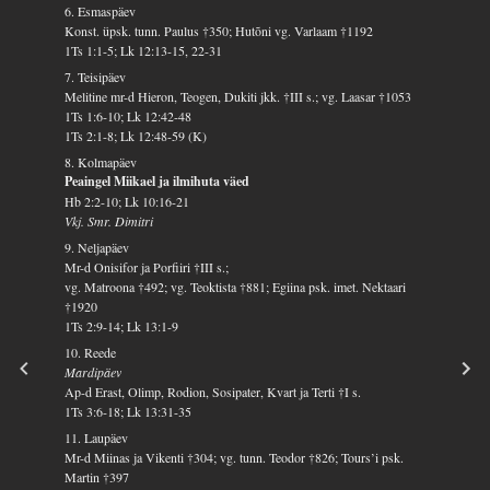
6. Esmaspäev
Konst. üpsk. tunn. Paulus †350; Hutõni vg. Varlaam †1192
1Ts 1:1-5; Lk 12:13-15, 22-31
7. Teisipäev
Melitine mr-d Hieron, Teogen, Dukiti jkk. †III s.; vg. Laasar †1053
1Ts 1:6-10; Lk 12:42-48
1Ts 2:1-8; Lk 12:48-59 (K)
8. Kolmapäev
Peaingel Miikael ja ilmihuta väed
Hb 2:2-10; Lk 10:16-21
Vkj. Smr. Dimitri
9. Neljapäev
Mr-d Onisifor ja Porfiiri †III s.;
vg. Matroona †492; vg. Teoktista †881; Egiina psk. imet. Nektaari
†1920
1Ts 2:9-14; Lk 13:1-9
10. Reede
Mardipäev
Ap-d Erast, Olimp, Rodion, Sosipater, Kvart ja Terti †I s.
1Ts 3:6-18; Lk 13:31-35
11. Laupäev
Mr-d Miinas ja Vikenti †304; vg. tunn. Teodor †826; Tours’i psk.
Martin †397