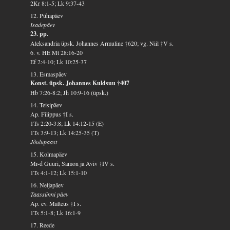
2Kr 8:1-5; Lk 9:37-43
12. Pühapäev
Isadepäev
23. pp.
Aleksandria üpsk. Johannes Armuline †620; vg. Niil †V s.
6. v. HE Mt 28:16-20
Ef 2:4-10; Lk 10:25-37
13. Esmaspäev
Konst. üpsk. Johannes Kuldsuu †407
Hb 7:26-8:2; Jh 10:9-16 (üpsk.)
14. Teisipäev
Ap. Filippus †I s.
1Ts 2:20-3:8; Lk 14:12-15 (E)
1Ts 3:9-13; Lk 14:25-35 (T)
Jõulupaast
15. Kolmapäev
Mr-d Guuri, Samon ja Aviv †IV s.
1Ts 4:1-12; Lk 15:1-10
16. Neljapäev
Taassünni päev
Ap. ev. Matteus †I s.
1Ts 5:1-8; Lk 16:1-9
17. Reede