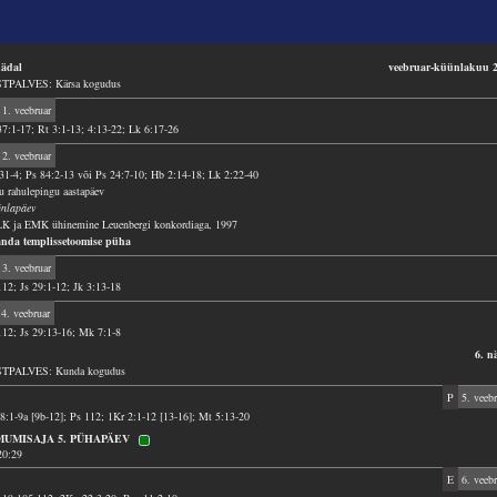
nädal
veebruar-küünlakuu 
TPALVES: Kärsa kogudus
1. veebruar
37:1-17; Rt 3:1-13; 4:13-22; Lk 6:17-26
2. veebruar
31-4; Ps 84:2-13 või Ps 24:7-10; Hb 2:14-18; Lk 2:22-40
tu rahulepingu aastapäev
nlapäev
K ja EMK ühinemine Leuenbergi konkordiaga, 1997
anda templissetoomise püha
3. veebruar
112; Js 29:1-12; Jk 3:13-18
4. veebruar
112; Js 29:13-16; Mk 7:1-8
6. n
TPALVES: Kunda kogudus
P
5. veebr
58:1-9a [9b-12]; Ps 112; 1Kr 2:1-12 [13-16]; Mt 5:13-20
MUMISAJA 5. PÜHAPÄEV
20:29
E
6. veebr