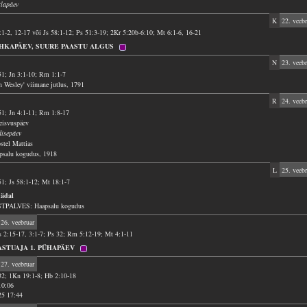
tlapäev
K
22. veebr
2:1-2, 12-17 või Js 58:1-12; Ps 51:3-19; 2Kr 5:20b-6:10; Mt 6:1-6, 16-21
HKAPÄEV, SUURE PAASTU ALGUS
N
23. veebr
51; Jn 3:1-10; Rm 1:1-7
n Wesley' viimane jutlus, 1791
R
24. veebr
51; Jn 4:1-11; Rm 1:8-17
seisvuspäev
isepäev
stel Mattias
psalu kogudus, 1918
L
25. veebr
51; Js 58:1-12; Mt 18:1-7
nädal
TPALVES: Haapsalu kogudus
26. veebruar
 2:15-17, 3:1-7; Ps 32; Rm 5:12-19; Mt 4:1-11
ASTUAJA 1. PÜHAPÄEV
27. veebruar
32; 1Kn 19:1-8; Hb 2:10-18
10:06
25 17:44