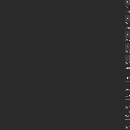
T
Ps 
Val
K
Ps 
Hug
N
Ps 
R
Ps 
L
Ps 
Mar
EES
2Ms
IL
Ps 
07:
Ps 