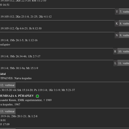
119:105-112; 2Kn 22:3-20; Rm 11:2-10
20 16:51
T
7. veebr
119:105-112; 2Kn 23:1-8, 21-25; 2Kr 4:1-12
K
8. veebr
119:105-112; Õp 6:6-23; Jh 8:12-30
N
9. veebr
119:1-8; 1Ms 26:1-5; Jk 1:12-16
valupäev
R
10. veebr
119:1-8; 3Ms 26:34-46; 1Jh 2:7-17
L
11. veebr
119:1-8; 5Ms 30:1-9a; Mt 15:1-9
nädal
TPALVES: Narva kogudus
12. veebruar
 30:15-20 või Srk 15:14-20; Ps 119:1-8; 1Kr 3:1-9; Mt 5:21-37
MUMISAJA 6. PÜHAPÄEV
ksander Kuum, EMK superintendent, † 1989
va kogudus, 1967
13. veebruar
119:9-16; 2Ms 20:1-21; Jk 1:2-8
18:01
03 17:09