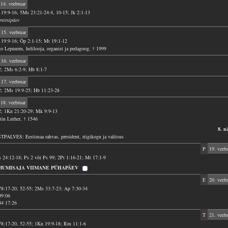
14. veebruar
119:9-16; 5Ms 23:21-24:4, 10-15; Jk 2:1-13
entinipäev
15. veebruar
119:9-16; Õp 2:1-15; Mt 19:1-12
o Lepnurm, helilooja, organist ja pedagoog, † 1999
16. veebruar
2; 2Ms 6:2-9; Hb 8:1-7
17. veebruar
2; 2Ms 19:9-25; Hb 11:23-28
18. veebruar
2; 1Kn 21:20-29; Mk 9:9-13
tin Luther, † 1546
8. n
TPALVES: Eestimaa rahvas, president, riigikogu ja valitsus
P
19. veebr
 24:12-18; Ps 2 või Ps 99; 2Pt 1:16-21; Mt 17:1-9
MUMISAJA VIIMANE PÜHAPÄEV
E
20. veebr
78:17-20, 52-55; 2Ms 33:7-23; Ap 7:30-34
09:06
44 17:26
T
21. veebr
78:17-20, 52-55; 1Kn 19:9-18; Rm 11:1-6