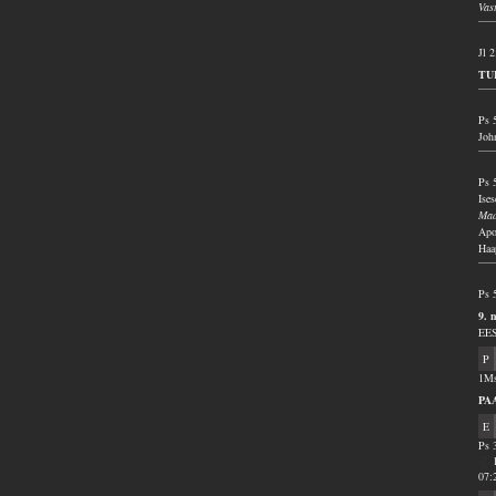
Vas
Jl 
TU
Ps 
Joh
Ps 
Ise
Mad
Apo
Haa
Ps 
9. 
EES
P
1Ms
PA
E
Ps 
07: