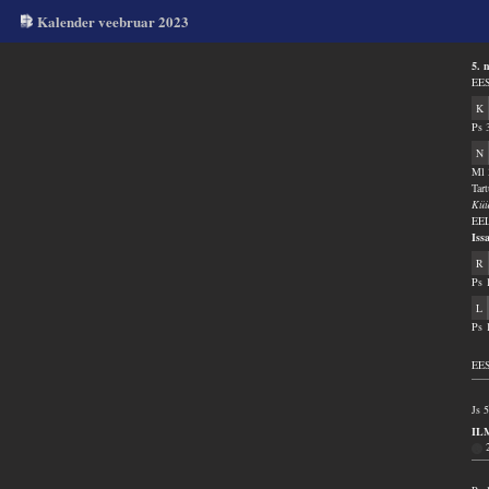
Kalender veebruar 2023
5. 
EES
K
Ps 
N
Ml 
Tar
Küü
EEL
Iss
R
Ps 
L
Ps 
EES
Js 
IL