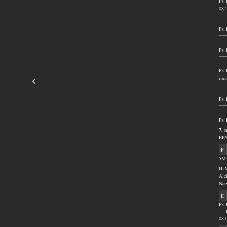
Ps 
08:
Ps 
Ps 
Ps 
Luu
Ps 
Ps 
7. 
EES
P
5Ms
IL
Ale
Nar
E
Ps 
08: