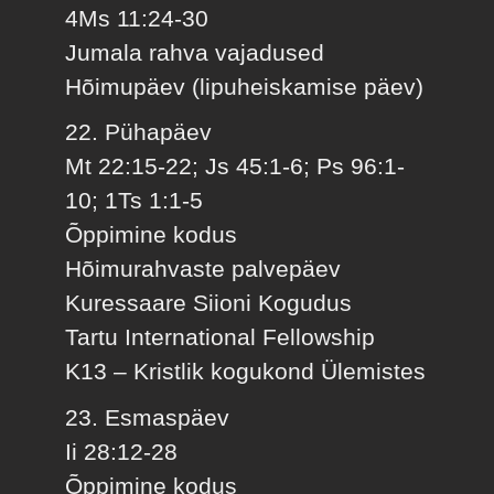
4Ms 11:24-30
Jumala rahva vajadused
Hõimupäev (lipuheiskamise päev)
22. Pühapäev
Mt 22:15-22; Js 45:1-6; Ps 96:1-
10; 1Ts 1:1-5
Õppimine kodus
Hõimurahvaste palvepäev
Kuressaare Siioni Kogudus
Tartu International Fellowship
K13 – Kristlik kogukond Ülemistes
23. Esmaspäev
Ii 28:12-28
Õppimine kodus