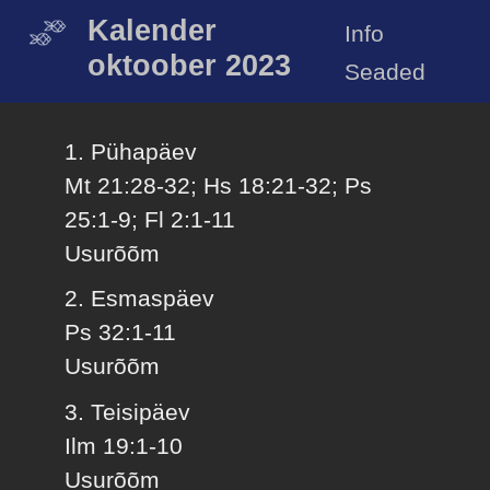
Kalender
Info
oktoober 2023
Seaded
1. Pühapäev
Mt 21:28-32; Hs 18:21-32; Ps
25:1-9; Fl 2:1-11
Usurõõm
2. Esmaspäev
Ps 32:1-11
Usurõõm
3. Teisipäev
Ilm 19:1-10
Usurõõm