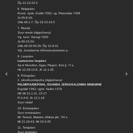
Õp 21:23-22:4
6. Neljapäev
Konst. üpsk. Eutiiki †582; vg. Platoniida †308
Js 65:8-16;
1Ms 46:1-7; Õp 23:15-24:5
7. Reede
Suur reede (riigipühana)
Vg. tunn. Georgi †820
Js 66:10-24;
1Ms 49:33-50:26; Õp 31:8-31
Vkj. Jumalaema rõõmukuulutamise p.
8. Laupäev
Laatsaruse laupäev
Ap-d Herodion, Agav, Flegon, Erm jt. †I s.
Hb 12:28-13:8, Jh 11:1-45
9. Pühapäev
1. ülestõusmispüha (riigipühana)
PALMIPUUDEPÜHA, ISSANDA JERUUSALEMMA MINEMINE
Eupsiiki †362; vgmr. Vadim †376
HE Mt 21:1-11, 15-17
Fl 4:4-9; Jh 12:1-18
Suur nädal
10. Esmaspäev
Suur esmaspäev
Mr. Terenti, Maksim, Afrikan jkk. †III s.
Mt 21:18-43; Mt 24:3-35
11. Teisipäev
Suur teisipäev