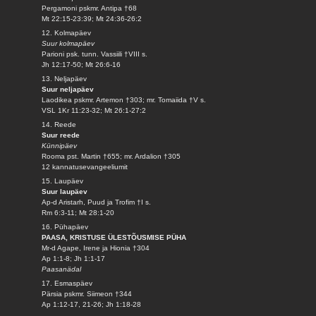
Pergamoni pskmr. Antipa †68
Mt 22:15-23:39; Mt 24:36-26:2
12. Kolmapäev
Suur kolmapäev
Parioni psk. tunn. Vassiili †VIII s.
Jh 12:17-50; Mt 26:6-16
13. Neljapäev
Suur neljapäev
Laodikea pskmr. Artemon †303; mr. Tomaiida †V s.
VSL 1Kr 11:23-32; Mt 26:1-27:2
14. Reede
Suur reede
Künnipäev
Rooma pst. Martin †655; mr. Ardalion †305
12 kannatusevangeeliumit
15. Laupäev
Suur laupäev
Ap-d Aristarh, Puud ja Trofim †I s.
Rm 6:3-11; Mt 28:1-20
16. Pühapäev
PAASA, KRISTUSE ÜLESTÕUSMISE PÜHA
Mr-d Agape, Irene ja Hionia †304
Ap 1:1-8; Jh 1:1-17
Paasanädal
17. Esmaspäev
Pärsia pskmr. Siimeon †344
Ap 1:12-17, 21-26; Jh 1:18-28