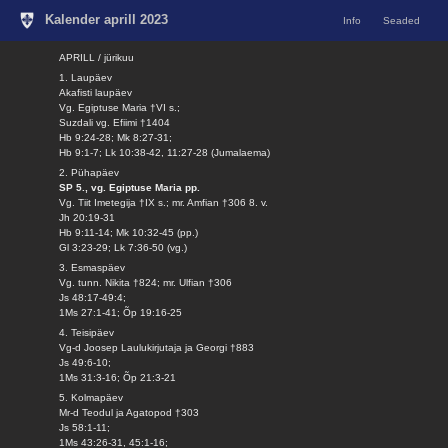
Kalender aprill 2023
Info
Seaded
APRILL / jürikuu
1. Laupäev
Akafisti laupäev
Vg. Egiptuse Maria †VI s.;
Suzdali vg. Efiimi †1404
Hb 9:24-28; Mk 8:27-31;
Hb 9:1-7; Lk 10:38-42, 11:27-28 (Jumalaema)
2. Pühapäev
SP 5., vg. Egiptuse Maria pp.
Vg. Tiit Imetegija †IX s.; mr. Amfian †306 8. v.
Jh 20:19-31
Hb 9:11-14; Mk 10:32-45 (pp.)
Gl 3:23-29; Lk 7:36-50 (vg.)
3. Esmaspäev
Vg. tunn. Nikita †824; mr. Ulfian †306
Js 48:17-49:4;
1Ms 27:1-41; Õp 19:16-25
4. Teisipäev
Vg-d Joosep Laulukirjutaja ja Georgi †883
Js 49:6-10;
1Ms 31:3-16; Õp 21:3-21
5. Kolmapäev
Mr-d Teodul ja Agatopod †303
Js 58:1-11;
1Ms 43:26-31, 45:1-16;