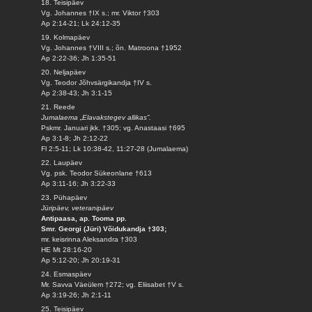
18. Teisipäev
Vg. Johannes †IX s.; mr. Viktor †303
Ap 2:14-21; Lk 24:12-35
19. Kolmapäev
Vg. Johannes †VIII s.; õn. Matroona †1952
Ap 2:22-36; Jh 1:35-51
20. Neljapäev
Vg. Teodor Jõhvsärgikandja †IV s.
Ap 2:38-43; Jh 3:1-15
21. Reede
Jumalaema „Elavakstegev allikas”.
Pskmr. Januari jkk. †305; vg. Anastaasi †695
Ap 3:1-8; Jh 2:12-22
Fl 2:5-11; Lk 10:38-42, 11:27-28 (Jumalaema)
22. Laupäev
Vg. psk. Teodor Sükeonlane †613
Ap 3:11-16; Jh 3:22-33
23. Pühapäev
Jüripäev, veteranipäev
Antipaasa, ap. Tooma pp.
Smr. Georgi (Jüri) Võidukandja †303;
mr. keisrinna Aleksandra †303
HE Mt 28:16-20
Ap 5:12-20; Jh 20:19-31
24. Esmaspäev
Mr. Savva Väeülem †272; vg. Eliisabet †V s.
Ap 3:19-26; Jh 2:1-11
25. Teisipäev