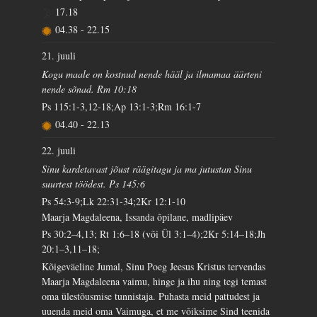
17.18
04.38
-
22.15
21. juuli
Kogu maale on kostnud nende hääl ja ilmamaa äärteni
nende sõnad. Rm 10:18
Ps 115:1-3,12-18;Ap 13:1-3;Rm 16:1-7
04.40
-
22.13
22. juuli
Sinu kardetavast jõust räägitagu ja ma jutustan Sinu
suurtest töödest. Ps 145:6
Ps 54:3-9;Lk 22:31-34;2Kr 12:1-10
Maarja Magdaleena, Issanda õpilane, madlipäev
Ps 30:2–4,13; Rt 1:6–18 (või Ül 3:1–4);2Kr 5:14–18;Jh
20:1–3,11–18;
Kõigeväeline Jumal, Sinu Poeg Jeesus Kristus tervendas
Maarja Magdaleena vaimu, hinge ja ihu ning tegi temast
oma ülestõusmise tunnistaja. Puhasta meid pattudest ja
uuenda meid oma Vaimuga, et me võiksime Sind teenida