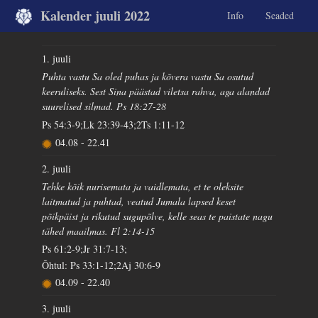
Kalender juuli 2022
Info
Seaded
1. juuli
Puhta vastu Sa oled puhas ja kõvera vastu Sa osutud
keeruliseks. Sest Sina päästad viletsa rahva, aga alandad
suurelised silmad. Ps 18:27-28
Ps 54:3-9;Lk 23:39-43;2Ts 1:11-12
04.08
-
22.41
2. juuli
Tehke kõik nurisemata ja vaidlemata, et te oleksite
laitmatud ja puhtad, veatud Jumala lapsed keset
põikpäist ja rikutud sugupõlve, kelle seas te paistate nagu
tähed maailmas. Fl 2:14-15
Ps 61:2-9;Jr 31:7-13;
Õhtul: Ps 33:1-12;2Aj 30:6-9
04.09
-
22.40
3. juuli