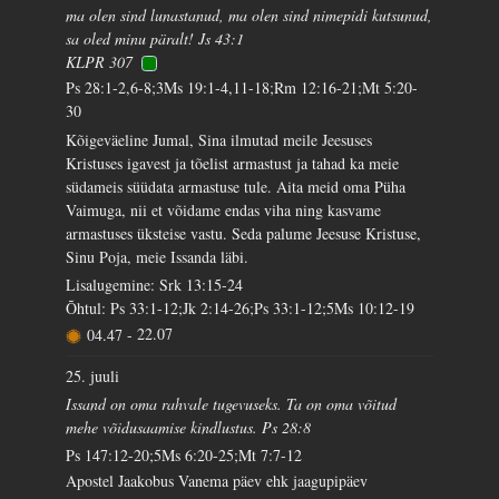
ma olen sind lunastanud, ma olen sind nimepidi kutsunud,
sa oled minu päralt! Js 43:1
KLPR 307
Ps 28:1-2,6-8;3Ms 19:1-4,11-18;Rm 12:16-21;Mt 5:20-
30
Kõigeväeline Jumal, Sina ilmutad meile Jeesuses
Kristuses igavest ja tõelist armastust ja tahad ka meie
südameis süüdata armastuse tule. Aita meid oma Püha
Vaimuga, nii et võidame endas viha ning kasvame
armastuses üksteise vastu. Seda palume Jeesuse Kristuse,
Sinu Poja, meie Issanda läbi.
Lisalugemine: Srk 13:15-24
Õhtul: Ps 33:1-12;Jk 2:14-26;Ps 33:1-12;5Ms 10:12-19
04.47
-
22.07
25. juuli
Issand on oma rahvale tugevuseks. Ta on oma võitud
mehe võidusaamise kindlustus. Ps 28:8
Ps 147:12-20;5Ms 6:20-25;Mt 7:7-12
Apostel Jaakobus Vanema päev ehk jaagupipäev