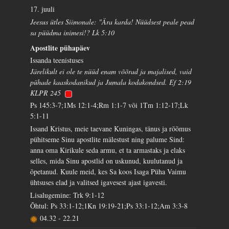
17. juuli
Jeesus ütles Siimonale: "Ära karda! Nüüdsest peale pead
sa püüdma inimesi!? Lk 5:10
Apostlite pühapäev
Issanda teenistuses
Järelikult ei ole te nüüd enam võõrad ja majalised, vaid
pühade kaaskodanikud ja Jumala kodakondsed. Ef 2:19
KLPR 245
Ps 145:3-7;1Ms 12:1-4;Rm 1:1-7 või 1Tm 1:12-17;Lk
5:1-11
Issand Kristus, meie taevane Kuningas, tänus ja rõõmus
pühitseme Sinu apostlite mälestust ning palume Sind:
anna oma Kirikule seda armu, et ta armastaks ja elaks
selles, mida Sinu apostlid on uskunud, kuulutanud ja
õpetanud. Kuule meid, kes Sa koos Isaga Püha Vaimu
ühtsuses elad ja valitsed igavesest ajast igavesti.
Lisalugemine: Trk 9:1-12
Õhtul: Ps 33:1-12;1Kn 19:19-21;Ps 33:1-12;Am 3:3-8
04.32
-
22.21