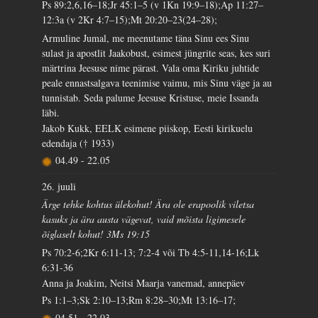
Ps 89:2,6,16–18;Jr 45:1–5 (v 1Kn 19:9–18);Ap 11:27–
12:3a (v 2Kr 4:7–15);Mt 20:20–23(24–28);
Armuline Jumal, me meenutame täna Sinu ees Sinu
sulast ja apostlit Jaakobust, esimest jüngrite seas, kes suri
märtrina Jeesuse nime pärast. Vala oma Kiriku juhtide
peale ennastsalgava teenimise vaimu, mis Sinu väge ja au
tunnistab. Seda palume Jeesuse Kristuse, meie Issanda
läbi.
Jakob Kukk, EELK esimene piiskop, Eesti kirikuelu
edendaja († 1933)
04.49
-
22.05
26. juuli
Ärge tehke kohtus ülekohut! Ära ole erapoolik viletsa
kasuks ja ära austa vägevat, vaid mõista ligimesele
õiglaselt kohut! 3Ms 19:15
Ps 70:2-6;2Kr 6:11-13; 7:2-4 või Tb 4:5-11,14-16;Lk
6:31-36
Anna ja Joakim, Neitsi Maarja vanemad, annepäev
Ps 1:1–3;Sk 2:10–13;Rm 8:28–30;Mt 13:16–17;
04.51
-
22.03