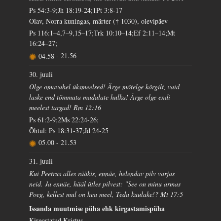
Ps 54:3-9;Jh 18:19-24;1Pt 3:8-17
Olav, Norra kuningas, märter († 1030), olevipäev
Ps 116:1–4,7–9,15–17;Trk 10:10–14;Ef 2:11–14;Mt
16:24–27;
04.58
-
21.56
30. juuli
Olge omavahel üksmeelsed! Ärge mõtelge kõrgilt, vaid
laske end tõmmata madalate hulka! Ärge olge endi
meelest targad! Rm 12:16
Ps 61:2-9;2Ms 22:24-26;
Õhtul: Ps 18:31-37;Jd 24-25
05.00
-
21.53
31. juuli
Kui Peetrus alles rääkis, ennäe, helendav pilv varjas
neid. Ja ennäe, hääl ütles pilvest: "See on minu armas
Poeg, kellest mul on hea meel, Teda kuulake!? Mt 17:5
Issanda muutmise püha ehk kirgastamispüha
Kirgastatud Kristus