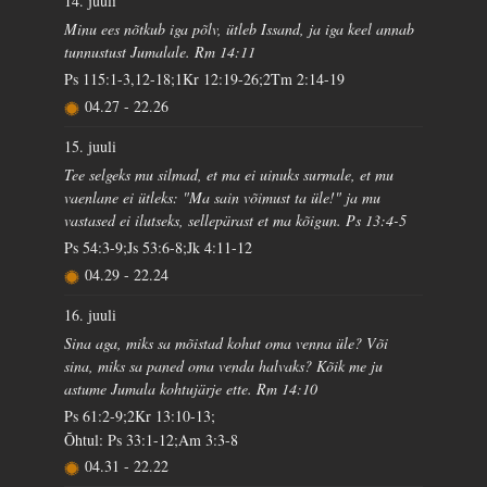
14. juuli
Minu ees nõtkub iga põlv, ütleb Issand, ja iga keel annab
tunnustust Jumalale. Rm 14:11
Ps 115:1-3,12-18;1Kr 12:19-26;2Tm 2:14-19
04.27
-
22.26
15. juuli
Tee selgeks mu silmad, et ma ei uinuks surmale, et mu
vaenlane ei ütleks: "Ma sain võimust ta üle!" ja mu
vastased ei ilutseks, sellepärast et ma kõigun. Ps 13:4-5
Ps 54:3-9;Js 53:6-8;Jk 4:11-12
04.29
-
22.24
16. juuli
Sina aga, miks sa mõistad kohut oma venna üle? Või
sina, miks sa paned oma venda halvaks? Kõik me ju
astume Jumala kohtujärje ette. Rm 14:10
Ps 61:2-9;2Kr 13:10-13;
Õhtul: Ps 33:1-12;Am 3:3-8
04.31
-
22.22