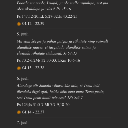
Pöördu mu poole, Issand, ja ole mulle armuline, sest ma
olen üksildane ja vilets! Ps 25:16
Ps 147:12-20;Lk 5:27-32;Js 43:22-25
04.12
-
22.39
5. juuli
Ma elan kõrges ja pühas paigas ja rõhutute ning vaimult
alandlike juures, et turgutada alandlike vaimu ja
elustada rõhutute südameid. Js 57:15
Ps 70:2-6;2Ms 32:30-33:1;Km 10:6-16
04.13
-
22.38
6. juuli
Alanduge siis Jumala võimsa käe alla, et Tema teid
ülendaks õigel ajal; heitke kõik oma mure Tema peale,
sest Tema peab hoolt teie eest! 1Pt 5:6-7
Ps 123;Js 31:5-7;Mi 7:7-9,18-20
04.14
-
22.37
7. juuli