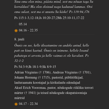
Sinu oma olen mina, päästa mind, sest ma nõuan taga Su
korraldusi! Ma olen eksinud nagu kadunud lammas. Otsi
oma sulast, sest ma ei unusta Su käske! Ps 119:94,176
Ps 115:1-3,12-18;Js 10:20-27;2Ms 25:10-11,17-22
05.14
04.16
-
22.35
8. juuli
Õnnis on see, kelle üleastumine on andeks antud, kelle
patt on kinni kaetud. Õnnis on inimene, kellele Issand
pahategu ei arvesta ja kelle vaimus ei ole kavalust. Ps
32:1-2
Ps 54:3-9;Jh 18:1-9;Sk 8:9-15
Adrian Virginius († 1706), Andreas Virginius († 1701),
Johann Hornung († 1715), pastorid, piiblitõlkijad,
lauluraamatu koostajad ja kirikulaulu edendajad
Aksel Erich Vooremaa, pastor, nõukogude riikliku terrori
märter († 1941) ja teised nõukogude okupatsiooniaja
märtrid
04.17
-
22.34