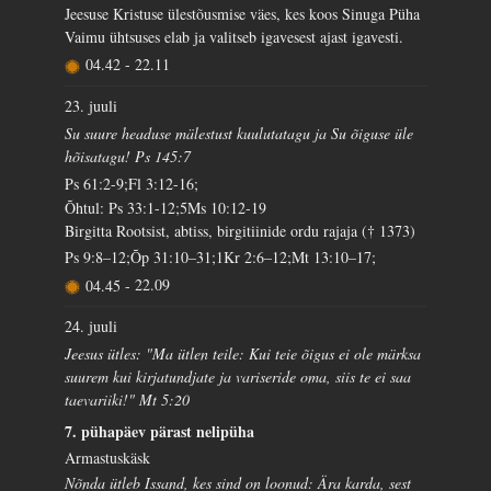
Jeesuse Kristuse ülestõusmise väes, kes koos Sinuga Püha
Vaimu ühtsuses elab ja valitseb igavesest ajast igavesti.
04.42
-
22.11
23. juuli
Su suure headuse mälestust kuulutatagu ja Su õiguse üle
hõisatagu! Ps 145:7
Ps 61:2-9;Fl 3:12-16;
Õhtul: Ps 33:1-12;5Ms 10:12-19
Birgitta Rootsist, abtiss, birgitiinide ordu rajaja († 1373)
Ps 9:8–12;Õp 31:10–31;1Kr 2:6–12;Mt 13:10–17;
04.45
-
22.09
24. juuli
Jeesus ütles: "Ma ütlen teile: Kui teie õigus ei ole märksa
suurem kui kirjatundjate ja variseride oma, siis te ei saa
taevariiki!" Mt 5:20
7. pühapäev pärast nelipüha
Armastuskäsk
Nõnda ütleb Issand, kes sind on loonud: Ära karda, sest