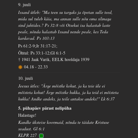
9. juuli
Issand ütleb: "Ma teen su targaks ja õpetan sulle teed,
mida sul tuleb käia, ma annan sulle nõu oma silmaga
sind juhtides.? Ps 32:8 või Otsekui isa halastab laste
peale, nõnda halastab Issand nende peale, kes Teda
kardavad. Ps 103:13
Ps 61:2-9;Jr 31:17-21;
Õhtul: Ps 33:1-12;Gl 6:1-5
† 1941 Jaak Varik, EELK hooldaja 1939
04.18
-
22.33
10. juuli
Jeesus ütles: "Ärge mõistke kohut, ja ka teie üle ei
mõisteta kohut! Ärge mõistke hukka, ja ka teid ei mõisteta
hukka! Andke andeks, ja teile antakse andeks!" Lk 6:37
5. pühapäev pärast nelipüha
Halastage!
Kandke üksteise koormaid, nõnda te täidate Kristuse
seadust. Gl 6:1
KLPR 227