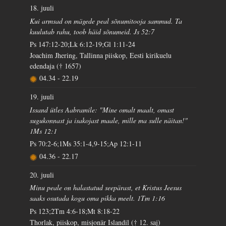
18. juuli
Kui armsad on mägede peal sõnumitooja sammud. Ta
kuulutab rahu, toob häid sõnumeid. Js 52:7
Ps 147:12-20;Lk 6:12-19;Gl 1:11-24
Joachim Jhering, Tallinna piiskop, Eesti kirikuelu
edendaja († 1657)
04.34
-
22.19
19. juuli
Issand ütles Aabramile: "Mine omalt maalt, omast
sugukonnast ja isakojast maale, mille ma sulle näitan!"
1Ms 12:1
Ps 70:2-6;1Ms 35:1-4,9-15;Ap 12:1-11
04.36
-
22.17
20. juuli
Minu peale on halastatud seepärast, et Kristus Jeesus
saaks osutada kogu oma pikka meelt. 1Tm 1:16
Ps 123;2Tm 4:6-18;Mt 8:18-22
Thorlak, piiskop, misjonär Islandil († 12. saj)