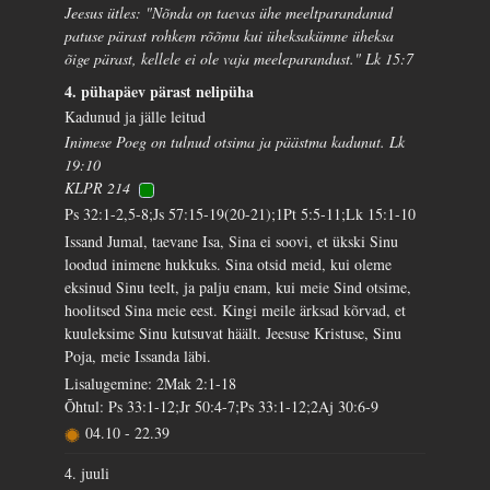
Jeesus ütles: "Nõnda on taevas ühe meeltparandanud
patuse pärast rohkem rõõmu kui üheksakümne üheksa
õige pärast, kellele ei ole vaja meeleparandust." Lk 15:7
4. pühapäev pärast nelipüha
Kadunud ja jälle leitud
Inimese Poeg on tulnud otsima ja päästma kadunut. Lk
19:10
KLPR 214
Ps 32:1-2,5-8;Js 57:15-19(20-21);1Pt 5:5-11;Lk 15:1-10
Issand Jumal, taevane Isa, Sina ei soovi, et ükski Sinu
loodud inimene hukkuks. Sina otsid meid, kui oleme
eksinud Sinu teelt, ja palju enam, kui meie Sind otsime,
hoolitsed Sina meie eest. Kingi meile ärksad kõrvad, et
kuuleksime Sinu kutsuvat häält. Jeesuse Kristuse, Sinu
Poja, meie Issanda läbi.
Lisalugemine: 2Mak 2:1-18
Õhtul: Ps 33:1-12;Jr 50:4-7;Ps 33:1-12;2Aj 30:6-9
04.10
-
22.39
4. juuli