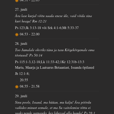
27. juuli
Ära lase kurjal võitu saada enese üle, vaid võida sina
kuri heaga! Rm 12:21
Ps 123;Jk 3:13-18 või Srk 4:1-6;Mt 5:33-37
04.53
-
22.00
28. juuli
Too Jumalale ohvriks tänu ja tasu Kõigekõrgemale oma
tõotused! Ps 50:14
Ps 115:1-3,12-18;Lk 11:33-42;1Kr 12:31b-13:3
Marta, Maarja ja Laatsarus Betaaniast, Issanda õpilased
Jh 12:1-8;
20.55
04.55
-
21.58
29. juuli
Sinu poole, Issand, ma hüüan, mu kalju! Ära pöördu
vaikides minust eemale, et ma Su vaitolemise tõttu ei
saaks nende sarnaseks, kes lähevad alla hauda! Ps 28:1