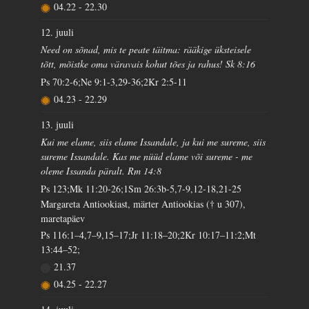
04.22
-
22.30
12. juuli
Need on sõnad, mis te peate täitma: rääkige üksteisele
tõtt, mõistke oma väravais kohut tões ja rahus! Sk 8:16
Ps 70:2-6;Ne 9:1-3,29-36;2Kr 2:5-11
04.23
-
22.29
13. juuli
Kui me elame, siis elame Issandale, ja kui me sureme, siis
sureme Issandale. Kas me nüüd elame või sureme - me
oleme Issanda päralt. Rm 14:8
Ps 123;Mk 11:20-26;1Sm 26:3b-5,7-9,12-18,21-25
Margareta Antiookiast, märter Antiookias († u 307),
maretapäev
Ps 116:1–4,7–9,15–17;Jr 11:18–20;2Kr 10:17–11:2;Mt
13:44–52;
21.37
04.25
-
22.27