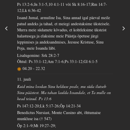
Ps 13:2-6;Jn 3:1-5,10 4:1-11 või Sk 8:16-17;Rm 14:7-
12;Lk 6:36-42
Issand Jumal, armuline Isa, Sina annad igal päeval meile
patud andeks ja tahad, et meiegi andestaksime üksteisele.
Murra meie südamete kõvadus, et kohtleksime üksteist
halastusega ja elaksime meie Päästja õpetuse järgi
leppimises ja andeksandmises, Jeesuse Kristuse, Sinu
Poja, meie Issanda läbi.
Lisalugemine: Srk 28:2-7
Õhtul: Ps 33:1-12;Am 7:1-6;Ps 33:1-12;Gl 6:1-5
04.20
-
22.32
11. juuli
Kuid mina loodan Sinu helduse peale, mu süda ilutseb
Sinu päästest. Ma tahan laulda Issandale, et Ta mulle on
head teinud. Ps 13:6
Ps 147:12-20;Lk 5:17-26;Õp 14:21-34
Benedictus Nursiast, Monte Cassino abt, õhtumaise
munkluse isa († 547)
Õp 2:1–9;Mt 19:27–29;