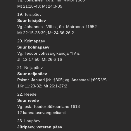
Mt 21:18-43; Mt 24:3-35
19. Teisipäev
Suur teisipäev
Vg. Johannes †VIII s.; õn. Matroona †1952
Mt 22:15-23:39; Mt 24:36-26:2
20. Kolmapäev
Suur kolmapäev
Vg. Teodor Jõhvsärgikandja †IV s.
Jh 12:17-50; Mt 26:6-16
21. Neljapäev
Suur neljapäev
Pskmr. Januari jkk. †305; vg. Anastaasi †695 VSL
1Kr 11:23-32; Mt 26:1-27:2
22. Reede
Suur reede
Vg. psk. Teodor Sükeonlane †613
12 kannatusevangeeliumit
23. Laupäev
Jüripäev, veteranipäev