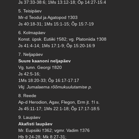
Js 37:33-38:6; 1Ms 13:12-18; Õp 14:27-15:4
5. Teisipäev
Mr-d Teodul ja Agatopod †303
Js 40:18-31; 1Ms 15:1-15; Õp 15:7-19
6. Kolmapäev
Konst. üpsk. Eutiiki †582; vg. Platoniida †308
Js 41:4-14; 1Ms 17:1-9; Õp 15:20-16:9
7. Neljapäev
Suure kaanoni neljapäev
Vg. tunn. Georgi †820
Js 42:5-16;
1Ms 18:20-33; Õp 16:17-17:17
Vkj. Jumalaema rõõmukuulutamise p.
8. Reede
Ap-d Herodion, Agav, Flegon, Erm jt. †I s.
Js 45:11-17; 1Ms 22:1-18; Õp 17:17-18:5
9. Laupäev
Akafisti laupäev
Mr. Eupsiiki †362; vgmr. Vadim †376
Hb 9:24-28; Mk 8:27-31;