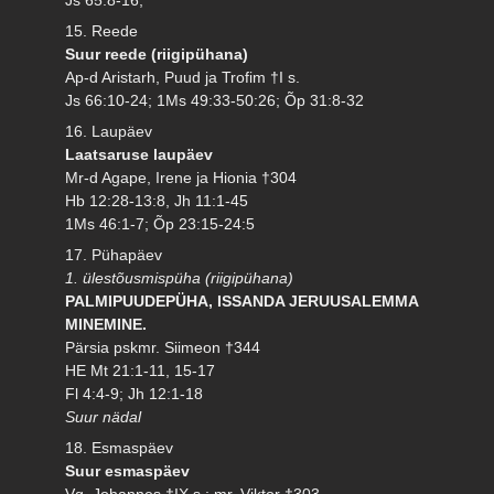
15. Reede
Suur reede (riigipühana)
Ap-d Aristarh, Puud ja Trofim †I s.
Js 66:10-24; 1Ms 49:33-50:26; Õp 31:8-32
16. Laupäev
Laatsaruse laupäev
Mr-d Agape, Irene ja Hionia †304
Hb 12:28-13:8, Jh 11:1-45
1Ms 46:1-7; Õp 23:15-24:5
17. Pühapäev
1. ülestõusmispüha (riigipühana)
PALMIPUUDEPÜHA, ISSANDA JERUUSALEMMA
MINEMINE.
Pärsia pskmr. Siimeon †344
HE Mt 21:1-11, 15-17
Fl 4:4-9; Jh 12:1-18
Suur nädal
18. Esmaspäev
Suur esmaspäev
Vg. Johannes †IX s.; mr. Viktor †303