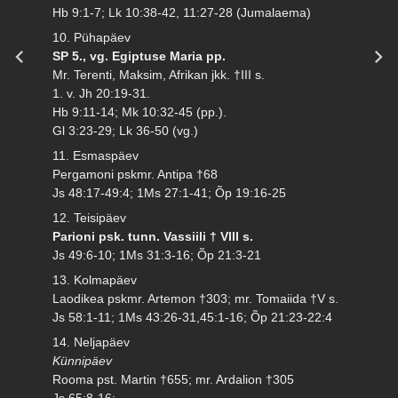
Hb 9:1-7; Lk 10:38-42, 11:27-28 (Jumalaema)
10. Pühapäev
SP 5., vg. Egiptuse Maria pp.
Mr. Terenti, Maksim, Afrikan jkk. †III s.
1. v. Jh 20:19-31.
Hb 9:11-14; Mk 10:32-45 (pp.).
Gl 3:23-29; Lk 36-50 (vg.)
11. Esmaspäev
Pergamoni pskmr. Antipa †68
Js 48:17-49:4; 1Ms 27:1-41; Õp 19:16-25
12. Teisipäev
Parioni psk. tunn. Vassiili † VIII s.
Js 49:6-10; 1Ms 31:3-16; Õp 21:3-21
13. Kolmapäev
Laodikea pskmr. Artemon †303; mr. Tomaiida †V s.
Js 58:1-11; 1Ms 43:26-31,45:1-16; Õp 21:23-22:4
14. Neljapäev
Künnipäev
Rooma pst. Martin †655; mr. Ardalion †305
Js 65:8-16;