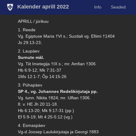
Kalender aprill 2022
Info
Seaded
APRILL / jürikuu
1. Reede
Vg. Egiptuse Maria †VI s.; Suzdali vg. Efiimi †1404
Js 29:13-23;
2. Laupäev
Surnute mäl.
Vg. Tiit Imetegija †IX s.; mr. Amfian †306
Hb 6:9-12; Mk 7:31-37
1Ms 12:1-7; Õp 14:15-26
3. Pühapäev
SP 4., vg. Johannes Redelikirjutaja pp.
Vg. tunn. Nikita †824; mr. Ulfian †306.
8. v. HE Jh 20:11-18.
Hb 6:13-20; Mk 9:17-31 (pp.)
Ef 5:9-19; Mt 4:25-5:12 (vg.)
4. Esmaspäev
Vg-d Joosep Laulukirjutaja ja Georgi †883