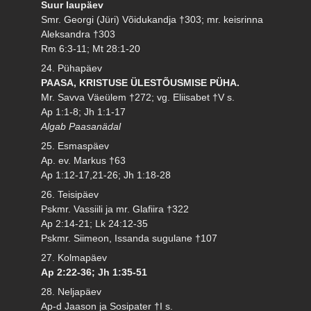
Suur laupäev
Smr. Georgi (Jüri) Võidukandja †303; mr. keisrinna
Aleksandra †303
Rm 6:3-11; Mt 28:1-20
24. Pühapäev
PAASA, KRISTUSE ÜLESTÕUSMISE PÜHA.
Mr. Savva Väeülem †272; vg. Eliisabet †V s.
Ap 1:1-8; Jh 1:1-17
Algab Paasanädal
25. Esmaspäev
Ap. ev. Markus †63
Ap 1:12-17,21-26; Jh 1:18-28
26. Teisipäev
Pskmr. Vassiili ja mr. Glafiira †322
Ap 2:14-21; Lk 24:12-35
Pskmr. Siimeon, Issanda sugulane †107
27. Kolmapäev
Ap 2:22-36; Jh 1:35-51
28. Neljapäev
Ap-d Jaason ja Sosipater †I s.