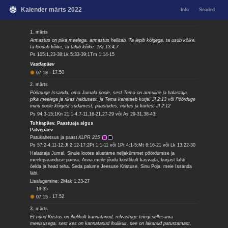
Kalender märts 2022
Info
Seaded
1. märts
Armastus on pika meelega, armastus hellitab. Ta lepib kõigega, ta usub kõike,
ta loodab kõike, ta talub kõike. 1Kr 13:4,7
Ps 105:1,23-38;Lk 5:33-39;1Tm 1:14-15
Vastlapäev
07.18
-
17.50
2. märts
Pöörduge Issanda, oma Jumala poole, sest Tema on armuline ja halastaja,
pika meelega ja rikas heldusest, ja Tema kahetseb kurja! Jl 2:13 või Pöörduge
minu poole kõigest südamest, paastudes, nuttes ja kurtes! Jl 2:12
Ps 94:3-15;1Kn 21:1-4,7-11,16-21,27-29 või As 29-31,38-43;
Tuhkapäev. Paastuaja algus
Palvepäev
Patukahetsus ja paast
KLPR 215
Ps 57:2-4,11-12;Jl 2:12-17;2Pt 1:1-11 või 1Pt 4:1-5;Mt 6:16-21 või Lk 13:22-30
Halastaja Jumal, Sinule lootes alustame neljakümmet pöördumise ja
meeleparanduse päeva. Anna meile jõudu kristlikult kasvada, kurjast lahti
öelda ja head teha. Seda palume Jeesuse Kristuse, Sinu Poja, meie Issanda
läbi.
Lisalugemine: 2Mak 1:23-27
19.35
07.15
-
17.52
3. märts
Et nüüd Kristus on ihulikult kannatanud, relvastuge teiegi sellesama
meelsusega, sest kes on kannatanud ihulikult, see on lakanud patustamast,