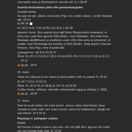
sina naiste seas ja õnnistatud on sinu ihu vili! Lk 1:28,42
Issanda kuulutamise püha ehk paastumaarjapäev
Issanda teenija
Kui aeg sai täis, läkitas Jumal oma Poja, kes sündis naisest, sündis Seaduse
alla. Gl 4:4
KLPR 84
Ps 113:1–8;Js 7:10–14;Rm 9:2–8;Lk 1:26–38
Igavene Jumal, Sina saatsid oma ingli Neitsi Maarja juurde kuulutama, et
tema ihus saab Sinu igavene Sõna lihaks, meie Päästjaks. Aita meid koos
Maarjaga alandlikkuses ja usalduses vastu võtta Sinu armu ja armastust, et
maailm meie Õnnistegija ära tunneks ja Sind ülistaks. Seda palume Jeesuse
Kristuse, Sinu Poja, meie Issanda läbi.
Lisalugemine: Jdt 8:11-20,25-27
Õhtul: Ps 45:1-5,7-8,10,17-18;Jr 33:14-16;Ps 45:1-5,7-8,10,17-18;Js 11:1-5
07.37
06.08
-
18.47
26. märts
Vaata mu viletsust ja mu vaeva ja anna andeks kõik mu patud! Ps 25:18
Ps 42:7-12;Lk 13:10-17;
Õhtul: Ps 18:47-51;Js 58:9b-11 või Trk 16:20-29
Cyrillus Kreek, helilooja, vaimulike rahvaviiside koguja ja töötleja († 1962)
06.05
-
18.50
27. märts
Seal oli arvult umbes viis tuhat meest. Jeesus võttis nüüd leivad, tänas
Jumalat ja andis neile, kes maas istusid, samuti ka kalakestest, niipalju kui
nad tahtsid. Jh 6:10-11
Paastuaja 4. pühapäev Laetare
Eluleib
Kui nisuiva ei lange maasse ega sure, siis see jääb üksi, aga kui see sureb,
siis see kannab palju vilja! Jh 12:24