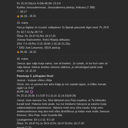
Ps 31:10-18a;Lk 9:43b-48;2Kr 13:3-9
Kyrillos Jeruusalemmast, Jeruusalemma piiskop, kirikuisa († 386)
09.17
06.29
-
18.31
19. märts
Hea ja õiglane on Issand; sellepärast Ta õpetab patustele õiget teed. Ps 25:8
Ps 42:7-12;Ap 28:7-9;
Õhtul: Ps 18:47-51;Rm 16:17-20
Joosep Naatsaretist, Neitsi Maarja abikaasa
2Sm 7:4–16;Rm 4:13–18;Mt 1:16,18–21,24a;
* 1952 Joel Luhamets, EELK piiskop
06.26
-
18.33
20. märts
Jeesus ajas välja kurja vaimu; see oli keeletu. Ja sündis, et kui kuri vaim oli
välja läinud, hakkas keeletu inimene rääkima, ja rahvahulgad panid seda
imeks. Lk 11:14
Paastuaja 3. pühapäev Oculi
Jeesus - kurjuse võimu võitja
Ükski, kes on pannud käe adra külge ja siis vaatab tagasi, ei kõlba Jumala
riigile! Lk 9:62
KLPR 162
Ps 25:11-20;Sk 3:1-5;Ef 5:1-11;Lk 11:14-23(24-26)
Jumal, meie taevane Isa, Sina läkitasid oma Poja maailma, et Ta tühistaks
kuradi teod. Halasta meie peale, kui me kiindume halvasse ja satume kurja
salakavalatesse püünistesse. Vabasta meid oma sõna kaudu, kingi usku
andeksandmisse ning aita meil võita ükskõiksus ja loidus meis endis Jeesuse
Kristuse, Sinu Poja, meie Issanda läbi.
Lisalugemine: Erl 1:1-11; 6:1-10
Õhtul: Ps 18:47-51;Js 59:9-15;Ps 18:47-51;Rm 16:17-20
kevad
17.33