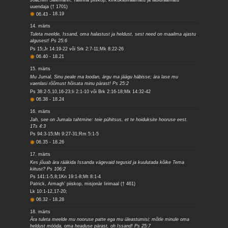
uuendaja († 1701)
06.43
-
18.19
14. märts
Tuleta meelde, Issand, oma halastust ja heldust, sest need on maailma ajastu
algusest! Ps 25:6
Ps 15;Jr 14:19-22 või Srk 2:7-11;Mk 8:22-26
06.40
-
18.21
15. märts
Mu Jumal, Sinu peale ma loodan, ärgu ma jäägu häbisse; ära lase mu
vaenlasi rõõmust hõisata minu pärast! Ps 25:2
Ps 38:2-5,10,16-23;Ii 2:1-10 või Brk 2:16-18;Mk 14:32-42
06.38
-
18.24
16. märts
Jah, see on Jumala tahtmine: teie pühitsus, et te hoiduksite hooruse eest.
1Ts 4:3
Ps 94:3-15;Mt 9:27-31;Rm 5:1-5
06.35
-
18.26
17. märts
Kes jõuab ära rääkida Issanda vägevaid tegusid ja kuulutada kõike Tema
kiitust? Ps 106:2
Ps 141:1-5,8;1Kn 19:1-8;Mt 8:1-4
Patrick, Armagh’ piiskop, misjonär Iirimaal († 461)
Lk 10:1-12,17-20;
06.32
-
18.28
18. märts
Ära tuleta meelde mu nooruse patte ega mu üleastumisi; mõtle minule oma
heldust mööda, oma headuse pärast, oh Issand! Ps 25:7