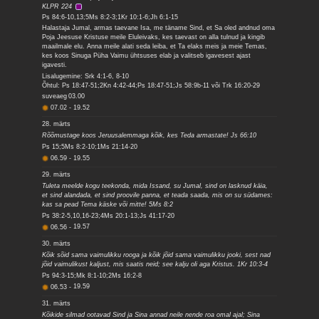
KLPR 224
Ps 84:6-10,13;5Ms 8:2-3;1Kr 10:1-6;Jh 6:1-15
Halastaja Jumal, armas taevane Isa, me täname Sind, et Sa oled andnud oma
Poja Jeesuse Kristuse meile Eluleivaks, kes taevast on alla tulnud ja kingib
maailmale elu. Anna meile alati seda leiba, et Ta elaks meis ja meie Temas,
kes koos Sinuga Püha Vaimu ühtsuses elab ja valitseb igavesest ajast
igavesti.
Lisalugemine: Srk 4:1-6, 8-10
Õhtul: Ps 18:47-51;2Kn 4:42-44;Ps 18:47-51;Js 58:9b-11 või Trk 16:20-29
suveaeg
03.00
07.02
-
19.52
28. märts
Rõõmustage koos Jeruusalemmaga kõik, kes Teda armastate! Js 66:10
Ps 15;5Ms 8:2-10;1Ms 21:14-20
06.59
-
19.55
29. märts
Tuleta meelde kogu teekonda, mida Issand, su Jumal, sind on lasknud käia,
et sind alandada, et sind proovile panna, et teada saada, mis on su südames:
kas sa pead Tema käske või mitte! 5Ms 8:2
Ps 38:2-5,10,16-23;4Ms 20:1-13;Js 41:17-20
06.56
-
19.57
30. märts
Kõik sõid sama vaimulikku rooga ja kõik jõid sama vaimulikku jooki, sest nad
jõid vaimulikust kaljust, mis saatis neid; see kalju oli aga Kristus. 1Kr 10:3-4
Ps 94:3-15;Mk 8:1-10;2Ms 16:2-8
06.53
-
19.59
31. märts
Kõikide silmad ootavad Sind ja Sina annad neile nende roa omal ajal; Sina