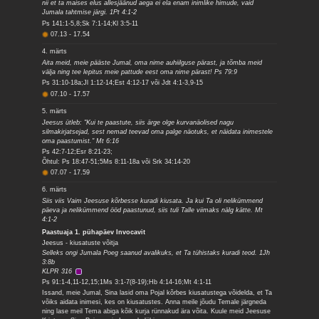
nii et ta maises elus allesjäänud aega ei ela enam inimlike himude, vaid
Jumala tahtmise järgi. 1Pt 4:1-2
Ps 141:1-5,8;Sk 7:1-14;Kl 3:5-11
07.13
-
17.54
4. märts
Aita meid, meie pääste Jumal, oma nime auhiilguse pärast, ja tõmba meid
välja ning tee lepitus meie pattude eest oma nime pärast! Ps 79:9
Ps 31:10-18a;Jl 1:12-14;Est 4:12-17 või Jdt 4:1-3,9-15
07.10
-
17.57
5. märts
Jeesus ütleb: "Kui te paastute, siis ärge olge kurvanäolised nagu
silmakirjatsejad, sest nemad teevad oma palge näotuks, et näidata inimestele
oma paastumist." Mt 6:16
Ps 42:7-12;Esr 8:21-23;
Õhtul: Ps 18:47-51;5Ms 8:11-18a või Srk 34:14-20
07.07
-
17.59
6. märts
Siis viis Vaim Jeesuse kõrbesse kuradi kiusata. Ja kui Ta oli nelikümmend
päeva ja nelikümmend ööd paastunud, siis tuli Talle viimaks nälg kätte. Mt
4:1-2
Paastuaja 1. pühapäev Invocavit
Jeesus - kiusatuste võitja
Selleks ongi Jumala Poeg saanud avalikuks, et Ta tühistaks kuradi teod. 1Jh
3:8b
KLPR 316
Ps 91:1-4,11-12,15;1Ms 3:1-7(8-19);Hb 4:14-16;Mt 4:1-11
Issand, meie Jumal, Sina lasid oma Pojal kõrbes kiusatustega võidelda, et Ta
võiks aidata inimesi, kes on kiusatustes. Anna meile jõudu Temale järgneda
ning lase meil Tema abiga kõik kurja rünnakud ära võita. Kuule meid Jeesuse