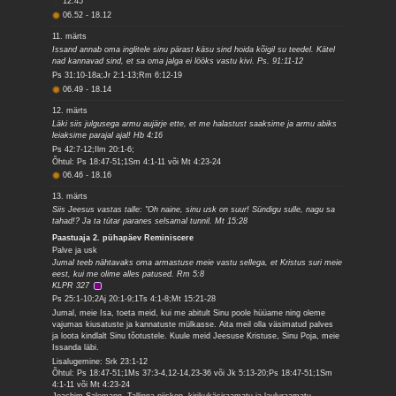
12.45
06.52
-
18.12
11. märts
Issand annab oma inglitele sinu pärast käsu sind hoida kõigil su teedel. Kätel
nad kannavad sind, et sa oma jalga ei lööks vastu kivi. Ps. 91:11-12
Ps 31:10-18a;Jr 2:1-13;Rm 6:12-19
06.49
-
18.14
12. märts
Läki siis julgusega armu aujärje ette, et me halastust saaksime ja armu abiks
leiaksime parajal ajal! Hb 4:16
Ps 42:7-12;Ilm 20:1-6;
Õhtul: Ps 18:47-51;1Sm 4:1-11 või Mt 4:23-24
06.46
-
18.16
13. märts
Siis Jeesus vastas talle: "Oh naine, sinu usk on suur! Sündigu sulle, nagu sa
tahad!? Ja ta tütar paranes selsamal tunnil. Mt 15:28
Paastuaja 2. pühapäev Reminiscere
Palve ja usk
Jumal teeb nähtavaks oma armastuse meie vastu sellega, et Kristus suri meie
eest, kui me olime alles patused. Rm 5:8
KLPR 327
Ps 25:1-10;2Aj 20:1-9;1Ts 4:1-8;Mt 15:21-28
Jumal, meie Isa, toeta meid, kui me abitult Sinu poole hüüame ning oleme
vajumas kiusatuste ja kannatuste mülkasse. Aita meil olla väsimatud palves
ja loota kindlalt Sinu tõotustele. Kuule meid Jeesuse Kristuse, Sinu Poja, meie
Issanda läbi.
Lisalugemine: Srk 23:1-12
Õhtul: Ps 18:47-51;1Ms 37:3-4,12-14,23-36 või Jk 5:13-20;Ps 18:47-51;1Sm
4:1-11 või Mt 4:23-24
Joachim Salemann, Tallinna piiskop, kirikukäsiraamatu ja lauluraamatu