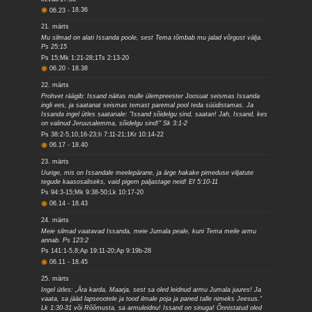
06.23
-
18.36
21. märts
Mu silmad on alati Issanda poole, sest Tema tõmbab mu jalad võrgust välja.
Ps 25:15
Ps 15;Mk 1:21-28;1Ts 2:13-20
06.20
-
18.38
22. märts
Prohvet räägib: Issand näitas mulle ülempreester Joosuat seismas Issanda
ingli ees, ja saatanat seismas temast paremal pool teda süüdistamas. Ja
Issanda ingel ütles saatanale: "Issand sõidelgu sind, saatan! Jah, Issand, kes
on valinud Jeruusalemma, sõidelgu sind!" Sk 3:1-2
Ps 38:2-5,10,16-23;Ii 7:11-21;1Kr 10:14-22
06.17
-
18.40
23. märts
Uurige, mis on Issandale meelepärane, ja ärge hakake pimeduse viljatute
tegude kaasosaliseks, vaid pigem paljastage neid! Ef 5:10-11
Ps 94:3-15;Mk 9:38-50;Lk 10:17-20
06.14
-
18.43
24. märts
Meie silmad vaatavad Issanda, meie Jumala peale, kuni Tema meile armu
annab. Ps 123:2
Ps 141:1-5,8;Ap 19:11-20;Ap 9:19b-28
06.11
-
18.45
25. märts
Ingel ütles: „Ära karda, Maarja, sest sa oled leidnud armu Jumala juures! Ja
vaata, sa jääd lapseootele ja tood ilmale poja ja paned talle nimeks Jeesus.“
Lk 1:30-31 või Rõõmusta, sa armuleidnu! Issand on sinuga! Õnnistatud oled