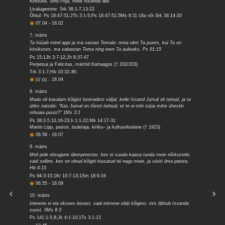
Kristuse, Sinu Poja, meie Issanda läbi.
Lisalugemine: Srk 36:1-7,13-22
Õhtul: Ps 18:47-51;2Ts 3:1-5;Ps 18:47-51;5Ms 8:11-18a või Srk 34:14-20
07.04
-
18.02
7. märts
Ta hüüab mind appi ja ma vastan Temale; mina olen Ta juures, kui Ta on
kitsikuses, ma vabastan Tema ning teen Ta auliseks. Ps 91:15
Ps 15;1Jh 3:7-12;Jh 8:37-47
Perpetua ja Felicitas, märtrid Kartaagos († 202/203)
Trk 3:1-7;Hb 10:32-36;
07.01
-
18.04
8. märts
Madu oli kavalam kõigist loomadest väljal, kelle Issand Jumal oli teinud, ja ta
ütles naisele: "Kas Jumal on tõesti öelnud, et te ei tohi süüa mitte ühestki
rohuaia puust?" 1Ms 3:1
Ps 38:2-5,10,16-23;Ii 1:1-22;Mk 14:17-31
Martin Lipp, pastor, luuletaja, kiriku– ja kultuuriloolane († 1923)
06.58
-
18.07
9. märts
Meil pole niisugune ülempreester, kes ei suuda kaasa tunda meie nõrkustele,
vaid selline, kes on olnud kõigiti kiusatud nii nagu meie, ja siiski ilma patuta.
Hb 4:15
Ps 94:3-15;1Kr 10:7-13;1Sm 18:6-16
06.55
-
18.09
10. märts
Inimene ei ela üksnes leivast, vaid inimene elab kõigest, mis lähtub Issanda
suust. 5Ms 8:3
Ps 141:1-5,8;Jk 4:1-10;1Ts 3:1-13