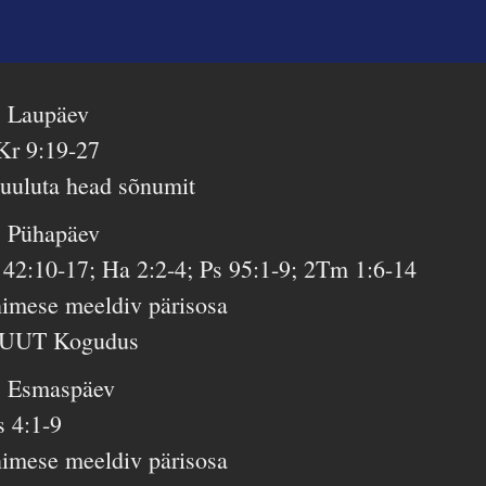
. Laupäev
Kr 9:19-27
uuluta head sõnumit
. Pühapäev
i 42:10-17; Ha 2:2-4; Ps 95:1-9; 2Tm 1:6-14
nimese meeldiv pärisosa
UUT Kogudus
. Esmaspäev
s 4:1-9
nimese meeldiv pärisosa