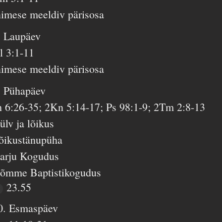
nimese meeldiv pärisosa
. Laupäev
l 3:1-11
nimese meeldiv pärisosa
. Pühapäev
h 6:26-35; 2Kn 5:14-17; Ps 98:1-9; 2Tm 2:8-13
ülv ja lõikus
õikustänupüha
arju Kogudus
õmme Baptistikogudus
23.55
0. Esmaspäev