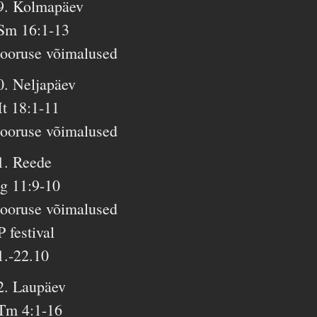
9. Kolmapäev
Sm 16:1-13
ooruse võimalused
0. Neljapäev
t 18:1-11
ooruse võimalused
1. Reede
g 11:9-10
ooruse võimalused
P festival
1.-22.10
2. Laupäev
Tm 4:1-16