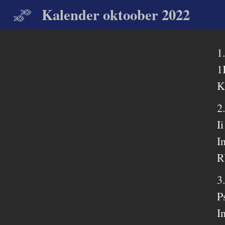
Kalender oktoober 2022
1
1
K
2
I
I
R
3
P
I