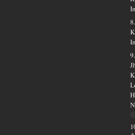
I
8
K
I
9
J
K
L
H
N
1