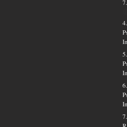
7
4
P
I
5
P
I
6
P
I
7
R