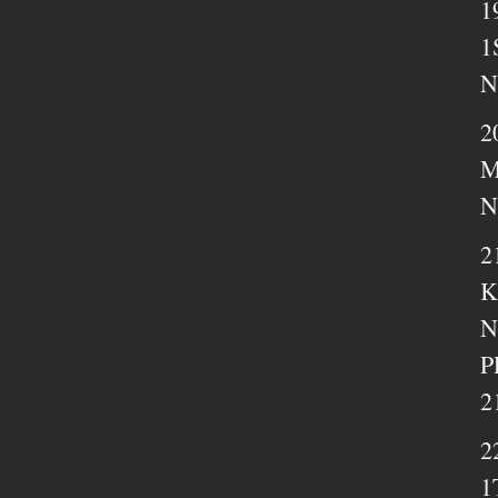
1
1
N
2
M
N
2
K
N
P
2
2
1