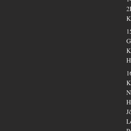
2
K
1
G
K
H
1
K
N
H
J
L
P