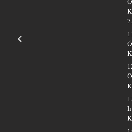
Õ
K
7
1
Õ
K
1
Õ
K
1
I
K
1