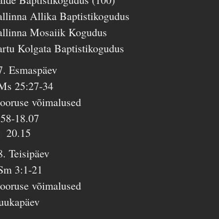
allinna Allika Baptistikogudus
allinna Mosaiik Kogudus
artu Kolgata Baptistikogudus
7. Esmaspäev
Ms 25:27-34
ooruse võimalused
.58-18.07
20.15
8. Teisipäev
Sm 3:1-21
ooruse võimalused
uukapäev