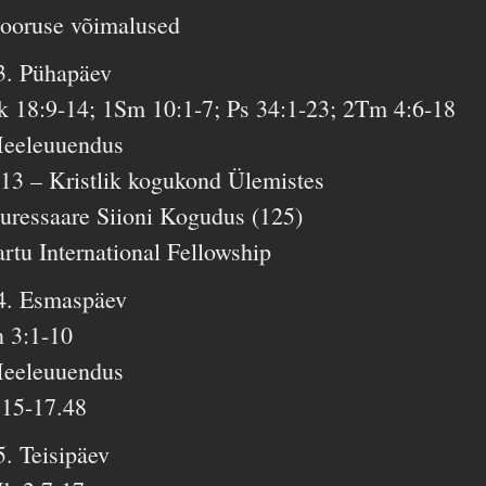
ooruse võimalused
3. Pühapäev
k 18:9-14; 1Sm 10:1-7; Ps 34:1-23; 2Tm 4:6-18
eeleuuendus
13 – Kristlik kogukond Ülemistes
uressaare Siioni Kogudus (125)
artu International Fellowship
4. Esmaspäev
n 3:1-10
eeleuuendus
.15-17.48
5. Teisipäev