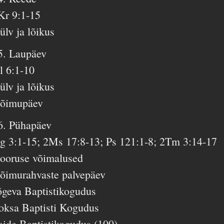
Kr 9:1-15
ülv ja lõikus
5. Laupäev
l 6:1-10
ülv ja lõikus
õimupäev
6. Pühapäev
g 3:1-15; 2Ms 17:8-13; Ps 121:1-8; 2Tm 3:14-17
ooruse võimalused
õimurahvaste palvepäev
õgeva Baptistikogudus
oksa Baptisti Kogudus
aide Baptistikogudus (100)