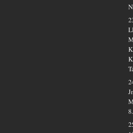
N
2
L
M
K
K
T
2
J
M
8
2