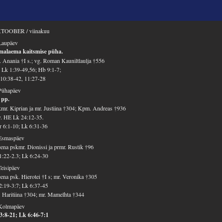
TOOBER / viinakuu
Laupäev
malaema kaitsmise püha.
 Anania †I s.; vg. Roman Kauniltlaulja †556
Lk 1:39-49,56; Hb 9:1-7;
10:38-42, 11:27-28
Pühapäev
 pp.
mr. Kiprian ja mr. Justiina †304; Kpm. Andreas †936
v. HE Lk 24:12-35.
 6:1-10; Lk 6:31-36
 Esmaspäev
ena pskmr. Dionissi ja prmr. Rustik †96
1:22-2.3; Lk 6:24-30
Teisipäev
ena psk. Hierotei †I s; mr. Veronika †305
2:19-3:7; Lk 6:37-45
 Haritiina †304; mr. Mamelhta †344
 Kolmapäev
3:8-21; Lk 6:46-7:1