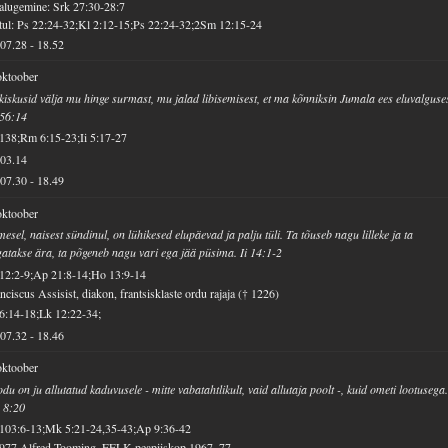
alugemine: Srk 27:30-28:7
ul: Ps 22:24-32;Kl 2:12-15;Ps 22:24-32;2Sm 12:15-24
07.28
-
18.52
oktoober
kiskusid välja mu hinge surmast, mu jalad libisemisest, et ma kõnniksin Jumala ees eluvalguse
 56:14
138;Rm 6:15-23;Ii 5:17-27
03.14
07.30
-
18.49
oktoober
mesel, naisest sündinul, on lühikesed elupäevad ja palju tüli. Ta tõuseb nagu lilleke ja ta
gatakse ära, ta põgeneb nagu vari ega jää püsima. Ii 14:1-2
12:2-9;Ap 21:8-14;Ho 13:9-14
nciscus Assisist, diakon, frantsisklaste ordu rajaja († 1226)
6:14-18;Lk 12:22-34;
07.32
-
18.46
oktoober
du on ju allutatud kaduvusele - mitte vabatahtlikult, vaid allutaja poolt -, kuid ometi lootusega
 8:20
 103:6-13;Mk 5:21-24,35-43;Ap 9:36-42
1977 Alfred Tooming, EELK peapiiskop 1967–77