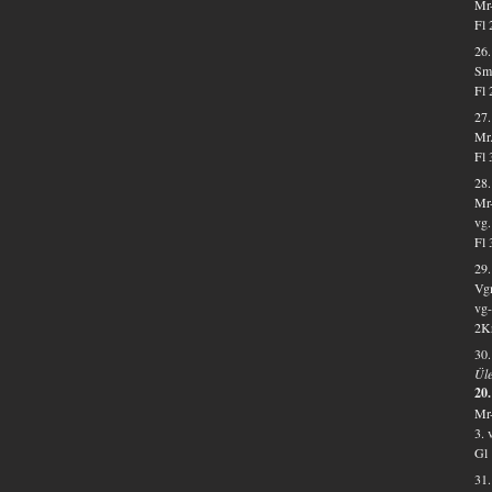
Mr-
Fl 
26
Smr
Fl 
27.
Mr.
Fl 
28.
Mr-
vg.
Fl 
29.
Vgm
vg-
2Kr
30
Üle
20.
Mr-
3. 
Gl 
31