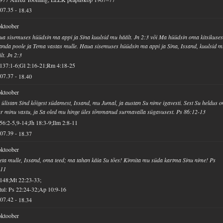
07.35
-
18.43
oktoober
a sisemuses hüüdsin ma appi ja Sina kuulsid mu häält. Jn 2:3 või Ma hüüdsin oma kitsikuse
anda poole ja Tema vastas mulle. Haua sisemuses hüüdsin ma appi ja Sina, Issand, kuulsid 
lt. Jn 2:3
137:1-6;Gl 2:16-21;Rm 4:18-25
07.37
-
18.40
oktoober
ülistan Sind kõigest südamest, Issand, mu Jumal, ja austan Su nime igavesti. Sest Su heldus o
r minu vastu, ja Sa oled mu hinge üles tõmmanud surmavalla sügavusest. Ps 86:12-13
56:2-5,9-14;Jh 18:3-9;Ilm 2:8-11
07.39
-
18.37
oktoober
ta mulle, Issand, oma teed; ma tahan käia Su tões! Kinnita mu süda kartma Sinu nime! Ps
:11
148;Mt 22:23-33;
ul: Ps 22:24-32;Ap 10:9-16
07.42
-
18.34
oktoober