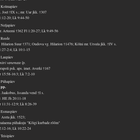
. Kolmapäev
. Joel †IX s.; mr. Uar jkk. †307
1:12-20; Lk 9:44-50
 Neljapäev
. Arteemi †362 Fl 1:20-27; Lk 9:49-56
 Reede
 Hilarion Suur †371; Oudova vg. Hilarion †1476; Kölni mr. Ursula jkk. †IV s.
1:27-2:4; Lk 10:1-15
 Laupäev
itri vanemate lp.
rapoli psk. aps. imet. Averki †167
 15:58-16:3; Lk 7:2-10
. Pühapäev
 pp.
 Jaakobus, Issanda vend †I s.
v. HE Jh 20:11-18
 11:31-12:9; Lk 8:26-39
. Esmaspäev
 Areta jkk. †523;
malaema pühakuju "Kõigi kurbade rõõm"
2:12-16; Lk 10:22-24
 Teisipäev