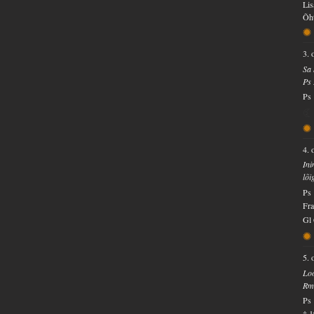
Lis
Õht
3. 
Sa 
Ps
Ps 
4. 
Ini
lõi
Ps 
Fra
Gl 
5. 
Loo
Rm
Ps
† 