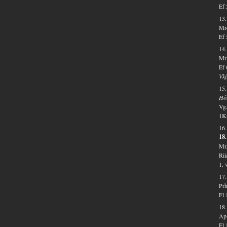
Ef 
13.
Mr-
Ef 
14.
Mr-
Ef 
Vkj
15.
Hõ
Vg.
1Kr
16
18.
Mr.
Rii
1. 
17
Prh
Fl 
18.
Ap.
Fl 