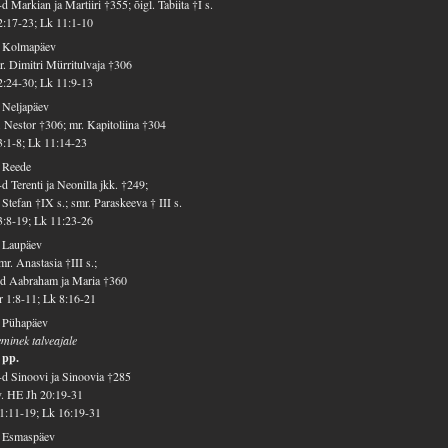
d Markian ja Martiiri †355; õigl. Tabiita †I s.
2:17-23; Lk 11:1-10
. Kolmapäev
. Dimitri Mürritulvaja †306
2:24-30; Lk 11:9-13
 Neljapäev
 Nestor †306; mr. Kapitoliina †304
3:1-8; Lk 11:14-23
 Reede
d Terenti ja Neonilla jkk. †249;
 Stefan †IX s.; smr. Paraskeeva † III s.
3:8-19; Lk 11:23-26
 Laupäev
r. Anastasia †III s.;
d Aabraham ja Maria †360
 1:8-11; Lk 8:16-21
. Pühapäev
minek talveajale
 pp.
d Sinoovi ja Sinoovia †285
v. HE Jh 20:19-31
1:11-19; Lk 16:19-31
. Esmaspäev