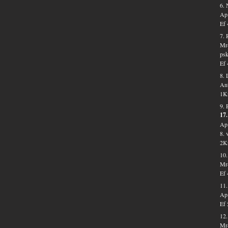
6. 
Ap.
Ef 
7. 
Mr-
psk
Ef 
8. 
Ant
1Kr
9. 
17.
Ap.
8. 
2Kr
10
Mr-
Ef 
11.
Ap.
Ef 
12
Mr-