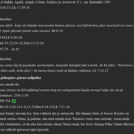
d Stahhi, Apelli, Ampli, Urban, Narkiss ja Aristovul †I s.; mr. Epimahh †250
4:10-23; Lk 11:29-33
oktoober
sus ütleb: Ärge siis hakake muretsema homse pärast, sest küll homne päev muretseb ise enese
t! Igale päevale piisab oma vaevast. Mt 6:34
148;Lk 6:20-26;
ul: Ps 22:24-32;2Sm 12:15-24
07.25
-
18.55
oktoober
sus astus ligi ja puudutas surnuraami, mispeale kandjad jäid seisma. Ja Ta ütles: "Noormees,
ütlen sulle, ärka üles!? Ja surnu tõusis istuli ja hakkas rääkima. Lk 7:14-15
. pühapäev pärast nelipüha
sus annab elu
stus Jeesus on kõrvaldanud surma ning on evangeeliumi kaudu toonud valge ette elu ja
dumatuse. 2Tm 1:10
PR 354
86:10-13;Ii 14:1-6,13-15;Rm 8:18-23;Lk 7:11-16
and Jumal, taevane Isa, Sina valitsed elu ja surma üle. Me täname Sind, et Jeesus Kristus on
tnud surma võimu, ja palume, aita meil astuda usus Temasse vastu oma surmale. Anna meile
del veendumus, et nii elus kui surmas oleme Tema omad, kes koos Sinuga Püha Vaimu ühtsus
b ja valitseb igavesest ajast igavesti.