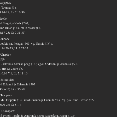
Neljapäev
 Toomas †I s.
4:14-19; Lk 7:17-30
Reede
d Sergei ja Vakh †290;
mr. Julian ja dk. mr. Kesaari †I s.
4:17-25; Lk 7:31-35
Laupäev
iookia mr. Pelagia †303; vg. Taissia †IV s.
 14:20-25; Lk 5:27-32
Pühapäev
 pp.
 Jaakobus Alfeuse poeg †I s.; vg-d Andronik ja Atanasia †V s.
v. HE Lk 24:36-53.
 6:16-7:1; Lk 7:11-16
. Esmaspäev
d Eulampi ja Eulampia †303
4:25-32; Lk 7:36-50
 Teisipäev
 dk. Filippus †I s.; mr-d Sinaiida ja Filonilla †I s.; vg. psk. tunn. Teofan †850
5:20-26; Lk 8:1-3
. Kolmapäev
d Proob, Tarahh ja Andronik †304; Riia pskmr. Joann †1934