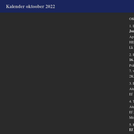
Kalender oktoober 2022
OK
1. 
Ju
Ap.
HE 
Lk 
2. 
16.
Psk
7. 
2Kr
3.
Ate
Ef 
4. 
Ate
Ef 
Mr.
5.
Ef 