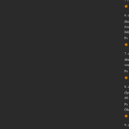
6. 
Hau
Iss
hää
Ps 
7. 
Ma 
suu
Ps 
8. 
Õpe
86
Ps 
Õht
9. 