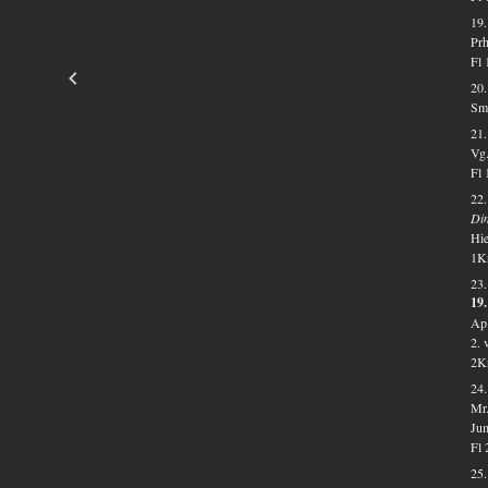
19
Prh
Fl 
20.
Smr
21.
Vg.
Fl 
22.
Dim
Hie
1Kr
23
19.
Ap.
2. 
2Kr
24
Mr.
Ju
Fl 
25.