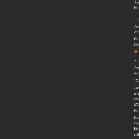
Ap-
Fl 
1. 
Jee
ees
Ps 
Õht
2. 
Jee
ma 
17
Jee
Kri
ka
KL
Ps 
Iss
või
kin
ela