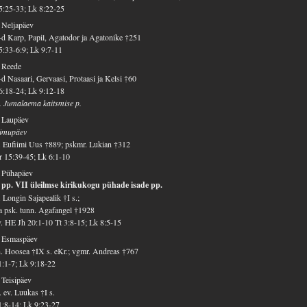
5:25-33; Lk 8:22-25
 Neljapäev
d Karp, Papil, Agatodor ja Agatonike †251
5:33-6:9; Lk 9:7-11
 Reede
d Nasaari, Gervaasi, Protaasi ja Kelsi †60
6:18-24; Lk 9:12-18
. Jumalaema kaitsmise p.
 Laupäev
imupäev
 Eufiimi Uus †889; pskmr. Lukian †312
 15:39-45; Lk 6:1-10
. Pühapäev
 pp. VII üleilmse kirikukogu pühade isade pp.
 Longin Sajapealik †I s.;
a psk. tunn. Agafangel †1928
v. HE Jh 20:1-10 Tt 3:8-15; Lk 8:5-15
. Esmaspäev
. Hoosea †IX s. eKr.; vgmr. Andreas †767
1:1-7; Lk 9:18-22
 Teisipäev
 ev. Luukas †I s.
1:8-14; Lk 9:23-27