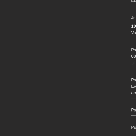
EE
Jr
1
Va
Ps
08
Ps
Ev
Lu
Ps
Ps