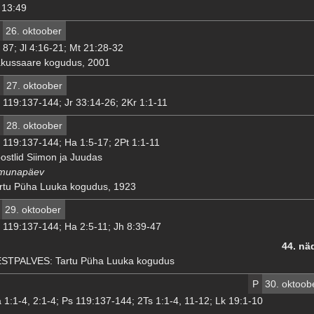
13:49
26. oktoober
 87; Jl 4:16-21; Mt 21:28-32
kussaare kogudus, 2001
27. oktoober
 119:137-144; Jr 33:14-26; 2Kr 1:1-11
28. oktoober
 119:137-144; Ha 1:5-17; 2Pt 1:1-11
ostlid Siimon ja Juudas
munapäev
rtu Püha Luuka kogudus, 1923
29. oktoober
 119:137-144; Ha 2:5-11; Jh 8:39-47
44. nä
STPALVES: Tartu Püha Luuka kogudus
P
30. oktoob
 1:1-4, 2:1-4; Ps 119:137-144; 2Ts 1:1-4, 11-12; Lk 19:1-10