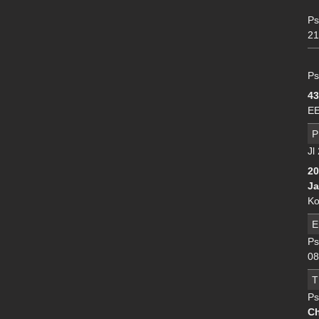
Ps
21
Ps
43
EE
P
Jl
2
Ja
Ko
E
Ps
08
T
Ps
Ch