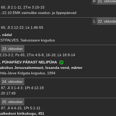
R
21. oktoob
 65; Jl 2:1-11; 2Tm 3:10-15
.-22.10 EMK vaimulike osadus- ja õppepäevad
L
22. oktoob
 65; Jl 2:12-22; Lk 1:46-55
. nädal
STPALVES: Sakussaare kogudus
23. oktoober
 2:23-3:2; Ps 65; 2Tm 4:6-8, 16-18; Lk 18:9-14
0. PÜHAPÄEV PÄRAST NELIPÜHA
akobus Jeruusalemmast, Issanda vend, märter
htla-Järve Kolgata kogudus, 1994
24. oktoober
 87; Jl 3:1-4:3; 1Pt 4:12-19
:20 17:49
25. oktoober
 87; Jl 4:4-15; 1Pt 5:1-11
alkedoni kirikukogu, 451