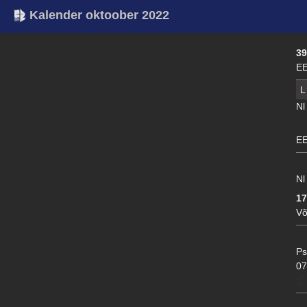
Kalender oktoober 2022
39
EE
L
Nl
EE
Nl
1
Võ
Ps
07