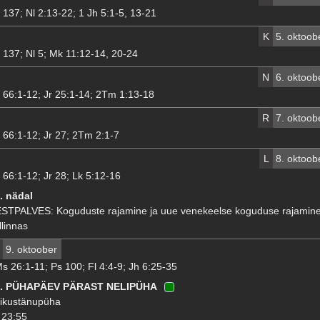
 137; Nl 2:13-22; 1 Jh 5:1-5, 13-21
K
5. oktoob
 137; Nl 5; Mk 11:12-14, 20-24
N
6. oktoob
 66:1-12; Jr 25:1-14; 2Tm 1:13-18
R
7. oktoob
 66:1-12; Jr 27; 2Tm 2:1-7
L
8. oktoob
 66:1-12; Jr 28; Lk 5:12-16
. nädal
STPALVES: Koguduste rajamine ja uue venekeelse koguduse rajamin
llinnas
9. oktoober
s 26:1-11; Ps 100; Fl 4:4-9; Jh 6:25-35
8. PÜHAPÄEV PÄRAST NELIPÜHA
ikustänupüha
23:55