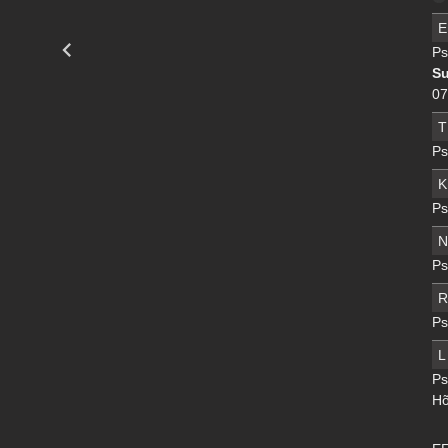
E
Ps
Su
07
T
Ps
K
Ps
N
Ps
R
Ps
L
Ps
H