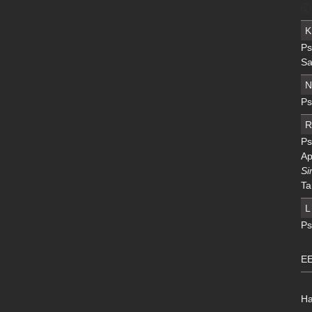
K
Ps
Sa
N
Ps
R
Ps
Ap
Si
Ta
L
Ps
EE
Ha