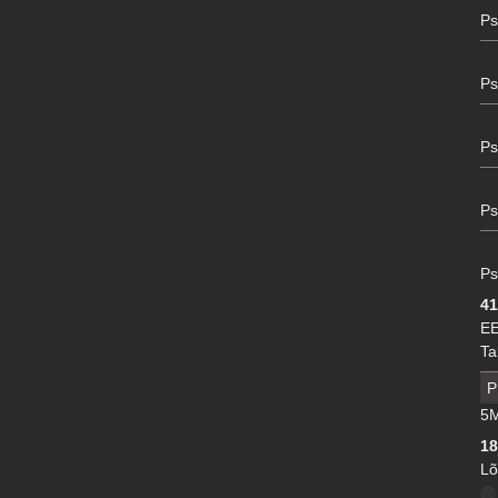
Ps
Ps
Ps
Ps
Ps
41
EE
Ta
P
5M
1
Lõ