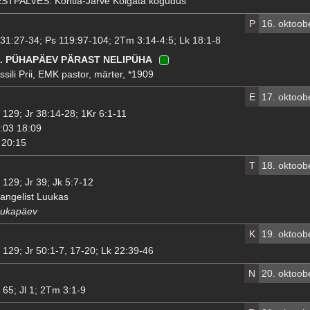
STPALVES: Kohtla-Järve Kolgata kogudus
P
16. oktoob
 31:27-34; Ps 119:97-104; 2Tm 3:14-4:5; Lk 18:1-8
9. PÜHAPÄEV PÄRAST NELIPÜHA
ssili Prii, EMK pastor, märter, *1909
E
17. oktoob
 129; Jr 38:14-28; 1Kr 6:1-11
:03 18:09
20:15
T
18. oktoob
 129; Jr 39; Jk 5:7-12
angelist Luukas
ukapäev
K
19. oktoob
 129; Jr 50:1-7, 17-20; Lk 22:39-46
N
20. oktoob
 65; Jl 1; 2Tm 3:1-9