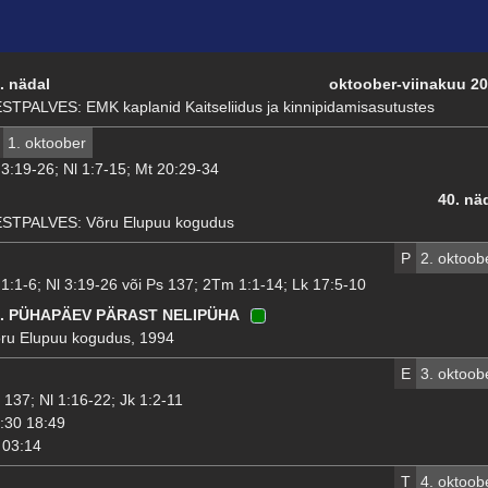
. nädal
oktoober-viinakuu 2
STPALVES: EMK kaplanid Kaitseliidus ja kinnipidamisasutustes
1. oktoober
 3:19-26; Nl 1:7-15; Mt 20:29-34
40. nä
STPALVES: Võru Elupuu kogudus
P
2. oktoob
 1:1-6; Nl 3:19-26 või Ps 137; 2Tm 1:1-14; Lk 17:5-10
7. PÜHAPÄEV PÄRAST NELIPÜHA
ru Elupuu kogudus, 1994
E
3. oktoob
 137; Nl 1:16-22; Jk 1:2-11
:30 18:49
03:14
T
4. oktoob