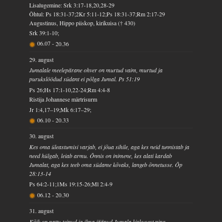
Lisalugemine: Srk 3:17-18,20,28-29
Õhtul: Ps 18:31-37;2Kr 5:11-12;Ps 18:31-37;Rm 2:17-29
Augustinus, Hippo piiskop, kirikuisa († 430)
Srk 39:1-10;
06.07
-
20.36
29. august
Jumalale meelepärane ohver on murtud vaim, murtud ja
purukslöödud südant ei põlga Jumal. Ps 51:19
Ps 26;Hs 17:1-10,22-24;Rm 4:4-8
Ristija Johannese märtrisurm
Jr 1:4,17–19;Mk 6:17–29;
06.10
-
20.33
30. august
Kes oma üleastumisi varjab, ei jõua sihile, aga kes neid tunnistab ja
need hülgab, leiab armu. Õnnis on inimene, kes alati kardab
Jumalat, aga kes teeb oma südame kõvaks, langeb õnnetusse. Õp
28:13-14
Ps 64:2-11;1Ms 19:15-26;Ml 2:4-9
06.12
-
20.30
31. august
Kõik on pattu teinud ja ilma jäänud Jumala kirkusest ning