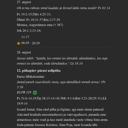
27. august
Oh et mu rahvas mind kuulaks ja Iisrael käiks minu teedel! Ps 81:14
Ps 19:2-15;5Ms 4:25-31;
Õhtul: Ps 18:31-37;Rm 2:17-29
Monica, Augustinuse ema († 387)
Srk 26:1-3,13-16;
11.17
06.05
-
20.39
28. august
Jeesus ütleb: "Igaüht, kes ennast ise ülendab, alandatakse, kes aga
ennast ise alandab, seda ülendatakse." Lk 18:14
12. pühapäev pärast nelipüha
Enese läbikatsumine
Jumal paneb suurelistele vastu, aga alandlikele annab armu! 1Pt
5:5b
KLPR 329
Ps 51:6-14,19;Õp 28:13-14 või 5Ms 9:1-6;Rm 3:21-28(29-31);Lk
18:9-14
Issand Jumal, Sina oled püha ja õiglane, aga meie oleme patused.
Aita meil hoiduda eneseimetlusest ja valevagadusest, paranda oma
armastuses meie vead ja lase meid alanduda vastu võtma Sinu armu.
Seda palume Jeesuse Kristuse, Sinu Poja, meie Issanda läbi.