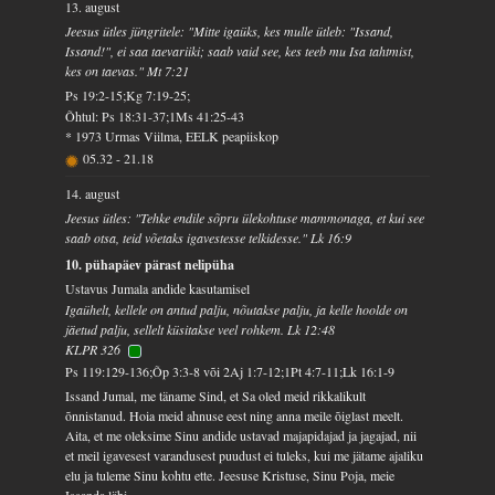
13. august
Jeesus ütles jüngritele: "Mitte igaüks, kes mulle ütleb: "Issand,
Issand!", ei saa taevariiki; saab vaid see, kes teeb mu Isa tahtmist,
kes on taevas." Mt 7:21
Ps 19:2-15;Kg 7:19-25;
Õhtul: Ps 18:31-37;1Ms 41:25-43
* 1973 Urmas Viilma, EELK peapiiskop
05.32
-
21.18
14. august
Jeesus ütles: "Tehke endile sõpru ülekohtuse mammonaga, et kui see
saab otsa, teid võetaks igavestesse telkidesse." Lk 16:9
10. pühapäev pärast nelipüha
Ustavus Jumala andide kasutamisel
Igaühelt, kellele on antud palju, nõutakse palju, ja kelle hoolde on
jäetud palju, sellelt küsitakse veel rohkem. Lk 12:48
KLPR 326
Ps 119:129-136;Õp 3:3-8 või 2Aj 1:7-12;1Pt 4:7-11;Lk 16:1-9
Issand Jumal, me täname Sind, et Sa oled meid rikkalikult
õnnistanud. Hoia meid ahnuse eest ning anna meile õiglast meelt.
Aita, et me oleksime Sinu andide ustavad majapidajad ja jagajad, nii
et meil igavesest varandusest puudust ei tuleks, kui me jätame ajaliku
elu ja tuleme Sinu kohtu ette. Jeesuse Kristuse, Sinu Poja, meie
Issanda läbi.