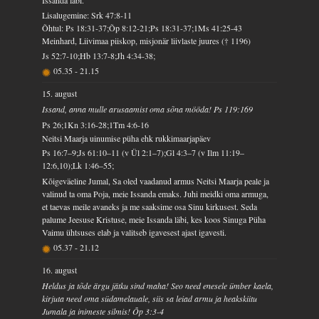
Lisalugemine: Srk 47:8-11
Õhtul: Ps 18:31-37;Õp 8:12-21;Ps 18:31-37;1Ms 41:25-43
Meinhard, Liivimaa piiskop, misjonär liivlaste juures († 1196)
Js 52:7-10;Hb 13:7-8;Jh 4:34-38;
05.35
-
21.15
15. august
Issand, anna mulle arusaamist oma sõna mööda! Ps 119:169
Ps 26;1Kn 3:16-28;1Tm 4:6-16
Neitsi Maarja uinumise püha ehk rukkimaarjapäev
Ps 16:7–9;Js 61:10–11 (v Ül 2:1–7);Gl 4:3–7 (v Ilm 11:19–
12:6,10);Lk 1:46–55;
Kõigeväeline Jumal, Sa oled vaadanud armus Neitsi Maarja peale ja
valinud ta oma Poja, meie Issanda emaks. Juhi meidki oma armuga,
et taevas meile avaneks ja me saaksime osa Sinu kirkusest. Seda
palume Jeesuse Kristuse, meie Issanda läbi, kes koos Sinuga Püha
Vaimu ühtsuses elab ja valitseb igavesest ajast igavesti.
05.37
-
21.12
16. august
Heldus ja tõde ärgu jätku sind maha! Seo need enesele ümber kaela,
kirjuta need oma südamelauale, siis sa leiad armu ja heakskiitu
Jumala ja inimeste silmis! Õp 3:3-4