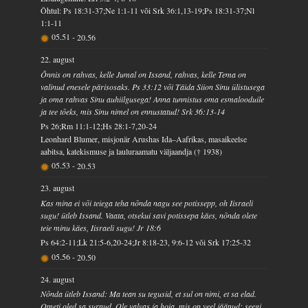
Õhtul: Ps 18:31-37;Ne 1:1-11 või Srk 36:1,13-19;Ps 18:31-37;Nl
1:1-11
05.51
-
20.56
22. august
Õnnis on rahvas, kelle Jumal on Issand, rahvas, kelle Tema on
valinud enesele pärisosaks. Ps 33:12 või Täida Siion Sinu ülistusega
ja oma rahvas Sinu auhiilgusega! Anna tunnistus oma esmalooduile
ja tee tõeks, mis Sinu nimel on ennustatud! Srk 36:13-14
Ps 26;Rm 11:1-12;Hs 28:1-7,20-24
Leonhard Blumer, misjonär Arushas Ida–Aafrikas, masaikeelse
aabitsa, katekismuse ja lauluraamatu väljaandja († 1938)
05.53
-
20.53
23. august
Kas mina ei või teiega teha nõnda nagu see potissepp, oh Iisraeli
sugu! ütleb Issand. Vaata, otsekui savi potissepa käes, nõnda olete
teie minu käes, Iisraeli sugu! Jr 18:6
Ps 64:2-11;Lk 21:5-6,20-24;Jr 8:18-23, 9:6-12 või Srk 17:25-32
05.56
-
20.50
24. august
Nõnda ütleb Issand: Ma tean su tegusid, et sul on nimi, et sa elad.
Ometi oled sa surnud. Ole valvas ja hoia, mis on veel jäänud; seegi