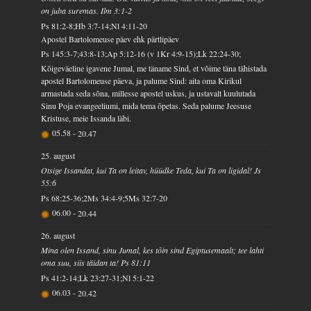
on juba suremas. Ilm 3:1-2
Ps 81:2-8;Hb 3:7-14;Nl 4:11-20
Apostel Bartolomeuse päev ehk pärtlipäev
Ps 145:3-7;43:8-13;Ap 5:12-16 (v 1Kr 4:9-15);Lk 22:24-30;
Kõigeväeline igavene Jumal, me täname Sind, et võime täna tähistada
apostel Bartolomeuse päeva, ja palume Sind: aita oma Kirikul
armastada seda sõna, millesse apostel uskus, ja ustavalt kuulutada
Sinu Poja evangeeliumi, mida tema õpetas. Seda palume Jeesuse
Kristuse, meie Issanda läbi.
05.58
-
20.47
25. august
Otsige Issandat, kui Ta on leitav, hüüdke Teda, kui Ta on ligidal! Js
55:6
Ps 68:25-36;2Ms 34:4-9;5Ms 32:7-20
06.00
-
20.44
26. august
Mina olen Issand, sinu Jumal, kes tõin sind Egiptusemaalt; tee lahti
oma suu, siis täidan ta! Ps 81:11
Ps 41:2-14;Lk 23:27-31;Nl 5:1-22
06.03
-
20.42