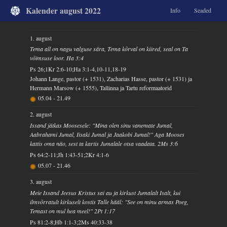
Kalender august 2022
Info
Seaded
1. august
Tema all on nagu valguse sära, Tema kõrval on kiired, seal on Ta
võimsuse loor. Ha 3:4
Ps 26;1Kr 2:6-10;Ha 3:1-4,10-11,18-19
Johann Lange, pastor (+ 1531), Zacharias Hasse, pastor (+ 1531) ja
Hermann Marsow (+ 1555), Tallinna ja Tartu reformaatorid
05.04
-
21.49
2. august
Issand jätkas Moosesele: "Mina olen sinu vanemate Jumal,
Aabrahami Jumal, Iisaki Jumal ja Jaakobi Jumal!" Aga Mooses
kattis oma näo, sest ta kartis Jumalale otsa vaadata. 2Ms 3:6
Ps 64:2-11;Jh 1:43-51;2Kr 4:1-6
05.07
-
21.46
3. august
Meie Issand Jeesus Kristus sai au ja kirkust Jumalalt Isalt, kui
ilmvõrratult kirkuselt kostis Talle hääl: "See on minu armas Poeg,
Temast on mul hea meel!" 2Pt 1:17
Ps 81:2-8;Hb 1:1-3;2Ms 40:33-38