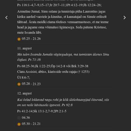
Ps 116:1–4,7–9,15–17;Jr 20:7–11;1Pt 4:12–19;Jh 12:24–26;
Armuline Jumal, Sinu sulane ja tunnistaja püha Laurentius jagas
kiriku aarded vaestele ja kinnitas, et kannatajad on Sinule eriliselt
tähtsad. Ärata meidki elama tõelises vennaarmastuses, et me teeme
head ja jagame oma võimalusi ligimesega. Seda palume Kristuse,
meie Issanda läbi.
05.25
-
21.26
11. august
Ma tulen Issanda Jumala vägitegudega, ma tunnistan üksnes Sinu
õiglust. Ps 71:16
Ps 68:25-36;Jk 1:22-25;Õp 14:2-8 või Brk 3:29-38
Clara Assisist, abtiss, klarisside ordu rajaja († 1253)
Ül 8:6-7;
05.28
-
21.23
12. august
Kui õelad lokkavad nagu rohi ja kõik ülekohtutegijad õitsevad, siis
on see neile hävituseks igavesti. Ps 92:8
Ps 41:2-14;Sk 13:1-2,7-9;2Pt 2:1-5
04.36
05.30
-
21.21