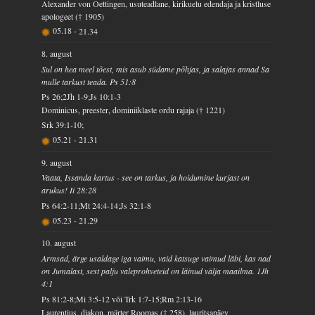
Alexander von Oettingen, usuteadlane, kirikuelu edendaja ja kristluse
apologeet († 1905)
05.18
-
21.34
8. august
Sul on hea meel tõest, mis asub südame põhjas, ja salajas annad Sa
mulle tarkust teada. Ps 51:8
Ps 26;2Jh 1-9;Js 10:1-3
Dominicus, preester, dominiiklaste ordu rajaja († 1221)
Srk 39:1-10;
05.21
-
21.31
9. august
Vaata, Issanda kartus - see on tarkus, ja hoidumine kurjast on
arukus! Ii 28:28
Ps 64:2-11;Mt 24:4-14;Js 32:1-8
05.23
-
21.29
10. august
Armsad, ärge usaldage iga vaimu, vaid katsuge vaimud läbi, kas nad
on Jumalast, sest palju valeprohveteid on läinud välja maailma. 1Jh
4:1
Ps 81:2-8;Mi 3:5-12 või Trk 1:7-15;Rm 2:13-16
Laurentius, diakon, märter Roomas († 258), lauritsapäev