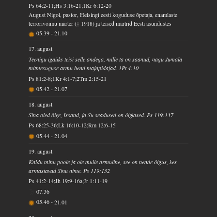
Ps 64:2-11;Hs 3:16-21;1Kr 6:12-20
August Nigol, pastor, Helsingi eesti koguduse õpetaja, enamlaste
terrorivõimu märter († 1918) ja teised märtrid Eesti asundustes
05.39
-
21.10
17. august
Teenigu igaüks teisi selle andega, mille ta on saanud, nagu Jumala
mitmesuguse armu head majapidajad. 1Pt 4:10
Ps 81:2-8;1Kr 4:1-7;2Tm 2:15-21
05.42
-
21.07
18. august
Sina oled õige, Issand, ja Su seadused on õiglased. Ps 119:137
Ps 68:25-36;Lk 16:10-12;Rm 12:6-15
05.44
-
21.04
19. august
Kaldu minu poole ja ole mulle armuline, see on nende õigus, kes
armastavad Sinu nime. Ps 119:132
Ps 41:2-14;Jh 19:9-16a;Jr 1:11-19
07.36
05.46
-
21.01