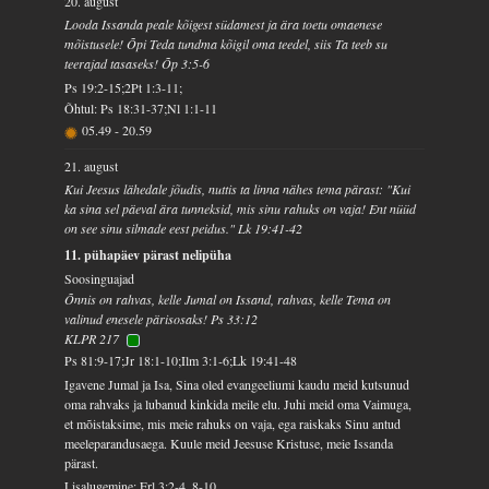
20. august
Looda Issanda peale kõigest südamest ja ära toetu omaenese
mõistusele! Õpi Teda tundma kõigil oma teedel, siis Ta teeb su
teerajad tasaseks! Õp 3:5-6
Ps 19:2-15;2Pt 1:3-11;
Õhtul: Ps 18:31-37;Nl 1:1-11
05.49
-
20.59
21. august
Kui Jeesus lähedale jõudis, nuttis ta linna nähes tema pärast: "Kui
ka sina sel päeval ära tunneksid, mis sinu rahuks on vaja! Ent nüüd
on see sinu silmade eest peidus." Lk 19:41-42
11. pühapäev pärast nelipüha
Soosinguajad
Õnnis on rahvas, kelle Jumal on Issand, rahvas, kelle Tema on
valinud enesele pärisosaks! Ps 33:12
KLPR 217
Ps 81:9-17;Jr 18:1-10;Ilm 3:1-6;Lk 19:41-48
Igavene Jumal ja Isa, Sina oled evangeeliumi kaudu meid kutsunud
oma rahvaks ja lubanud kinkida meile elu. Juhi meid oma Vaimuga,
et mõistaksime, mis meie rahuks on vaja, ega raiskaks Sinu antud
meeleparandusaega. Kuule meid Jeesuse Kristuse, meie Issanda
pärast.
Lisalugemine: Erl 3:2-4, 8-10