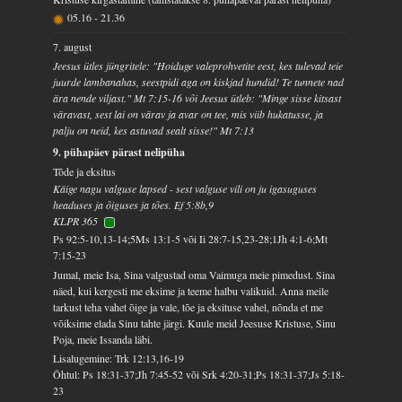
05.16
-
21.36
7. august
Jeesus ütles jüngritele: "Hoiduge valeprohvetite eest, kes tulevad teie
juurde lambanahas, seestpidi aga on kiskjad hundid! Te tunnete nad
ära nende viljast." Mt 7:15-16 või Jeesus ütleb: "Minge sisse kitsast
väravast, sest lai on värav ja avar on tee, mis viib hukatusse, ja
palju on neid, kes astuvad sealt sisse!" Mt 7:13
9. pühapäev pärast nelipüha
Tõde ja eksitus
Käige nagu valguse lapsed - sest valguse vili on ju igasuguses
headuses ja õiguses ja tões. Ef 5:8b,9
KLPR 365
Ps 92:5-10,13-14;5Ms 13:1-5 või Ii 28:7-15,23-28;1Jh 4:1-6;Mt
7:15-23
Jumal, meie Isa, Sina valgustad oma Vaimuga meie pimedust. Sina
näed, kui kergesti me eksime ja teeme halbu valikuid. Anna meile
tarkust teha vahet õige ja vale, tõe ja eksituse vahel, nõnda et me
võiksime elada Sinu tahte järgi. Kuule meid Jeesuse Kristuse, Sinu
Poja, meie Issanda läbi.
Lisalugemine: Trk 12:13,16-19
Õhtul: Ps 18:31-37;Jh 7:45-52 või Srk 4:20-31;Ps 18:31-37;Js 5:18-
23