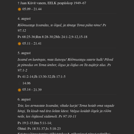
† Jaan Kiivit vanem, EELK peapiiskop 1949–67
05.09
-
21.44
4. august
Rõõmustage Issandas, te õiged, ja tänage Tema püha nime! Ps
97:12
Ps 68:25-36;Rm 8:28-30;2Ms 24:1-2,9-12,15-18
05.11
-
21.41
5. august
Issand on kuningas, maa ilutsegu! Rõõmustagu saarte hulk! Pilved
ja pimedus on Tema ümber, õigus ja õiglus on Ta aujärje alus. Ps
97:1-2
Ps 41:2-14;Jh 13:30-32;Jh 17:1-5
14.06
05.14
-
21.39
6. august
Teie, kes armastate Issandat, vihake kurja! Tema hoiab oma vagade
hingi, Ta kisub nad ära õelate käest. Valgus koidab õigele ja rõõm
neile, kes õiglased südamelt. Ps 97:10-11
Ps 19:2-15;Ilm 5:11-14;
Õhtul: Ps 18:31-37;Js 5:18-23
Kristuse kirgastamine (tähistatakse 8. pühapäeval pärast nelipüha)