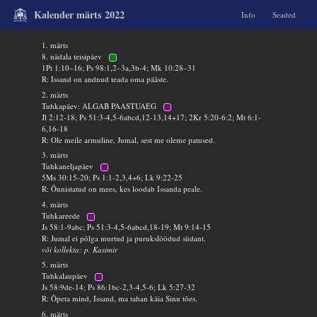
Kalender märts 2022
Info
Seaded
1. märts
8. nädala teisipäev
1Pt 1:10–16; Ps 98:1,2–3a,3b-4; Mk 10:28–31
R: Issand on andnud teada oma pääste.
2. märts
Tuhkapäev: ALGAB PAASTUAEG
Jl 2:12-18; Ps 51:3-4,5-6abcd,12-13,14+17; 2Kr 5:20-6:2; Mt 6:1-
6,16-18
R: Ole meile armuline, Jumal, sest me oleme patused.
3. märts
Tuhkaneljapäev
5Ms 30:15-20; Ps 1:1-2,3,4+6; Lk 9:22-25
R: Õnnistatud on mees, kes loodab Issanda peale.
4. märts
Tuhkareede
Js 58:1-9abc; Ps 51:3-4,5-6abcd,18-19; Mt 9:14-15
R: Jumal ei põlga murtud ja purukslöödud südant.
või kollekta: p. Kasimir
5. märts
Tuhkalaupäev
Js 58:9de-14; Ps 86:1bc-2,3-4,5-6; Lk 5:27-32
R: Õpeta mind, Issand, ma tahan käia Sinu tões.
6. märts