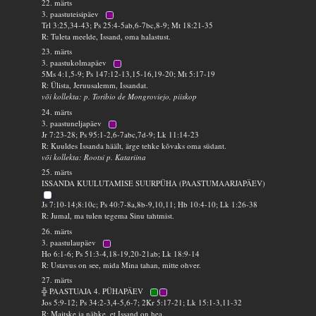
22. märts
3. paastuteisipäev
Trl 3:25,34-43; Ps 25:4-5ab,6-7bc,8-9; Mt 18:21-35
R: Tuleta meelde, Issand, oma halastust.
23. märts
3. paastukolmapäev
5Ms 4:1,5-9; Ps 147:12-13,15-16,19-20; Mt 5:17-19
R: Ülista, Jeruusalemm, Issandat.
või kollekta: p. Toribio de Mongroviejo, piiskop
24. märts
3. paastuneljapäev
Jr 7:23-28; Ps 95:1-2,6-7abc,7d-9; Lk 11:14-23
R: Kuuldes Issanda häält, ärge tehke kõvaks oma südant.
või kollekta: Rootsi p. Katariina
25. märts
ISSANDA KUULUTAMISE SUURPÜHA (PAASTUMAARJAPÄEV)
Js 7:10-14;8:10c; Ps 40:7-8a,8b-9,10,11; Hb 10:4-10; Lk 1:26-38
R: Jumal, ma tulen tegema Sinu tahtmist.
26. märts
3. paastulaupäev
Ho 6:1-6; Ps 51:3-4,18-19,20-21ab; Lk 18:9-14
R: Ustavus on see, mida Mina tahan, mitte ohver.
27. märts
╬ PAASTUAJA 4. PÜHAPÄEV
Jos 5:9-12; Ps 34:2-3,4-5,6-7; 2Kr 5:17-21; Lk 15:1-3,11-32
R: Maitske ja nähke, et Issand on hea.