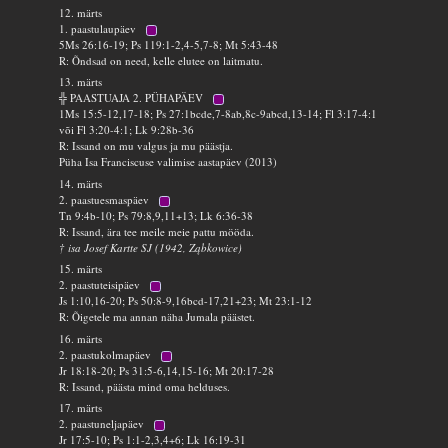
12. märts
1. paastulaupäev
5Ms 26:16-19; Ps 119:1-2,4-5,7-8; Mt 5:43-48
R: Õndsad on need, kelle elutee on laitmatu.
13. märts
╬ PAASTUAJA 2. PÜHAPÄEV
1Ms 15:5-12,17-18; Ps 27:1bcde,7-8ab,8c-9abcd,13-14; Fl 3:17-4:1
või Fl 3:20-4:1; Lk 9:28b-36
R: Issand on mu valgus ja mu päästja.
Püha Isa Franciscuse valimise aastapäev (2013)
14. märts
2. paastuesmaspäev
Tn 9:4b-10; Ps 79:8,9,11+13; Lk 6:36-38
R: Issand, ära tee meile meie pattu mööda.
† isa Josef Kartte SJ (1942, Ząbkowice)
15. märts
2. paastuteisipäev
Js 1:10,16-20; Ps 50:8-9,16bcd-17,21+23; Mt 23:1-12
R: Õigetele ma annan näha Jumala päästet.
16. märts
2. paastukolmapäev
Jr 18:18-20; Ps 31:5-6,14,15-16; Mt 20:17-28
R: Issand, päästa mind oma helduses.
17. märts
2. paastuneljapäev
Jr 17:5-10; Ps 1:1-2,3,4+6; Lk 16:19-31