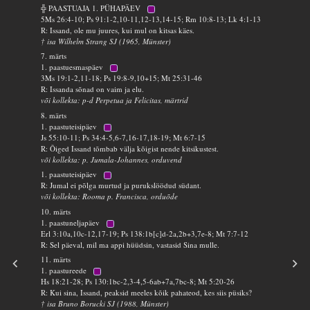
╬ PAASTUAJA 1. PÜHAPÄEV
5Ms 26:4-10; Ps 91:1-2,10-11,12-13,14-15; Rm 10:8-13; Lk 4:1-13
R: Issand, ole mu juures, kui mul on kitsas käes.
† isa Wilhelm Strang SJ (1965, Münster)
7. märts
1. paastuesmaspäev
3Ms 19:1-2,11-18; Ps 19:8-9,10+15; Mt 25:31-46
R: Issanda sõnad on vaim ja elu.
või kollekta: p-d Perpetua ja Felicitas, märtrid
8. märts
1. paastuteisipäev
Js 55:10-11; Ps 34:4-5,6-7,16-17,18-19; Mt 6:7-15
R: Õiged Issand tõmbab välja kõigist nende kitsikustest.
või kollekta: p. Jumala-Johannes, orduvend
1. paastuteisipäev
R: Jumal ei põlga murtud ja purukslöödud südant.
või kollekta: Rooma p. Francisca, orduõde
10. märts
1. paastuneljapäev
Erl 3:10a,10c-12,17-19; Ps 138:1b[c]d-2a,2b+3,7e-8; Mt 7:7-12
R: Sel päeval, mil ma appi hüüdsin, vastasid Sina mulle.
11. märts
1. paastureede
Hs 18:21-28; Ps 130:1bc-2,3-4,5-6ab+7a,7bc-8; Mt 5:20-26
R: Kui sina, Issand, peaksid meeles kõik pahateod, kes siis püsiks?
† isa Bruno Borucki SJ (1988, Münster)