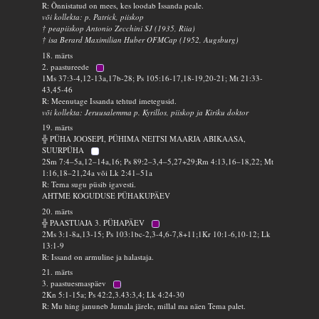
R: Õnnistatud on mees, kes loodab Issanda peale.
või kollekta: p. Patrick, piiskop
† peapiiskop Antonio Zecchini SJ (1935, Riia)
† isa Berard Maximilian Huber OFMCap (1952, Augsburg)
18. märts
2. paastureede
1Ms 37:3-4,12-13a,17b-28; Ps 105:16-17,18-19,20-21; Mt 21:33-
43,45-46
R: Meenutage Issanda tehtud imetegusid.
või kollekta: Jeruusalemma p. Kyrillos, piiskop ja Kiriku doktor
19. märts
╬ PÜHA JOOSEPI, PÜHIMA NEITSI MAARJA ABIKAASA,
SUURPÜHA
2Sm 7:4–5a,12–14a,16; Ps 89:2–3,4–5,27+29;Rm 4:13,16–18,22; Mt
1:16,18–21,24a või Lk 2:41–51a
R: Tema sugu püsib igavesti.
AHTME KOGUDUSE PÜHAKUPÄEV
20. märts
╬ PAASTUAJA 3. PÜHAPÄEV
2Ms 3:1-8a,13-15; Ps 103:1bc-2,3-4,6-7,8+11;1Kr 10:1-6,10-12; Lk
13:1-9
R: Issand on armuline ja halastaja.
21. märts
3. paastuesmaspäev
2Kn 5:1-15a; Ps 42:2,3.43:3,4; Lk 4:24-30
R: Mu hing januneb Jumala järele, millal ma näen Tema palet.