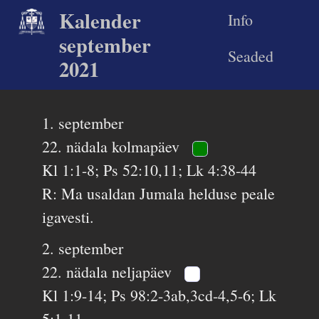
Kalender
Info
september
Seaded
2021
1. september
22. nädala kolmapäev
Kl 1:1-8; Ps 52:10,11; Lk 4:38-44
R: Ma usaldan Jumala helduse peale
igavesti.
2. september
22. nädala neljapäev
Kl 1:9-14; Ps 98:2-3ab,3cd-4,5-6; Lk
5:1-11