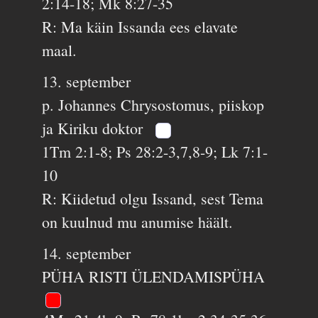
2:14-18; Mk 8:27-35
R: Ma käin Issanda ees elavate
maal.
13. september
p. Johannes Chrysostomus, piiskop
ja Kiriku doktor
1Tm 2:1-8; Ps 28:2-3,7,8-9; Lk 7:1-
10
R: Kiidetud olgu Issand, sest Tema
on kuulnud mu anumise häält.
14. september
PÜHA RISTI ÜLENDAMISPÜHA