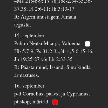
4Ms 21:4b-9; Ps 78:1bc-2,34-35,36-
37,38; Fl 2:6-11; Jh 3:13-17
R: Ärgem unustagem Jumala
tegusid.
15. september
Pühim Neitsi Maarja, Valuema
Hb 5:7-9; Ps 31:2-3a,3b-4,5-6,15-16;
Jh 19:25-27 või Lk 2:33-35
R: Päästa mind, Issand, Sinu kindla
armastuses.
16. september
p-d Cornelius, paavst ja Cyprianus,
piiskop, märtrid