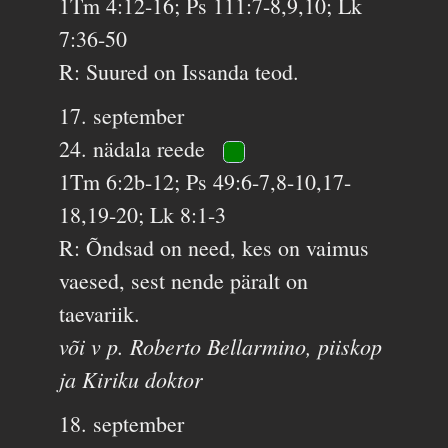
1Tm 4:12-16; Ps 111:7-8,9,10; Lk
7:36-50
R: Suured on Issanda teod.
17. september
24. nädala reede
1Tm 6:2b-12; Ps 49:6-7,8-10,17-
18,19-20; Lk 8:1-3
R: Õndsad on need, kes on vaimus
vaesed, sest nende päralt on
taevariik.
või v p. Roberto Bellarmino, piiskop
ja Kiriku doktor
18. september