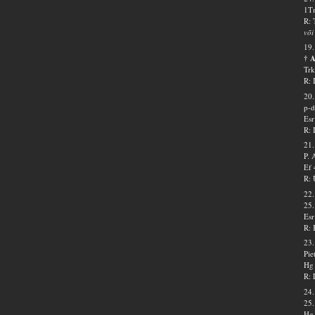
1Tm
R: 
või
19.
† 
Trk
R: 
20.
p-d
Esr
R: 
21.
P.
Ef 
R: 
22.
25.
Esr
R: 
23.
Pie
Hg 
R: 
24.
25.
Hg 