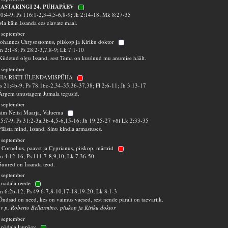
AASTARINGI 24. PÜHAPÄEV
50:4-9; Ps 116:1-2,3-4,5-6,8-9; Jk 2:14-18; Mk 8:27-35
Ma käin Issanda ees elavate maal.
 september
Johannes Chrysostomus, piiskop ja Kiriku doktor
 2:1-8; Ps 28:2-3,7,8-9; Lk 7:1-10
Kiidetud olgu Issand, sest Tema on kuulnud mu anumise häält.
 september
HA RISTI ÜLENDAMISPÜHA
 21:4b-9; Ps 78:1bc-2,34-35,36-37,38; Fl 2:6-11; Jh 3:13-17
Ärgem unustagem Jumala tegusid.
 september
im Neitsi Maarja, Valuema
5:7-9; Ps 31:2-3a,3b-4,5-6,15-16; Jh 19:25-27 või Lk 2:33-35
Päästa mind, Issand, Sinu kindla armastuses.
 september
 Cornelius, paavst ja Cyprianus, piiskop, märtrid
 4:12-16; Ps 111:7-8,9,10; Lk 7:36-50
Suured on Issanda teod.
 september
 nädala reede
 6:2b-12; Ps 49:6-7,8-10,17-18,19-20; Lk 8:1-3
Õndsad on need, kes on vaimus vaesed, sest nende päralt on taevariik.
 v p. Roberto Bellarmino, piiskop ja Kiriku doktor
 september
 nädala laupäev