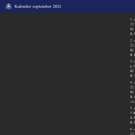
Kalender september 2021
1. 
22.
Kl 
R: 
2. 
22.
Kl 
R: 
3. 
p. 
Kl 
R: 
4. 
22.
Kl 
R: 
või
5. 
† 
Js 
R: 
6. 
23.