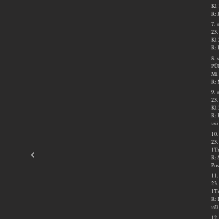
Kl 
R: 
7. 
23.
Kl 
R: 
8. 
PÜ
Mi 
R: 
9. 
23.
Kl 
R: 
või
10.
23.
1Tm
R: 
Pii
11.
23.
1Tm
R: 
või
12.