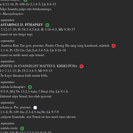
 6:13-16; Ps 100:1b-2,3,4-5; Lk 8:4-15
Tulge Issanda palge ette hõiskamisega.
 v Maarjalaupäev
 september
AASTARINGI 25. PÜHAPÄEV
 2:12,17-20; Ps 54:3-4,5,6,8; Jk 3:16-4:3; Mk 9:30-37
Issand on mu hinge tugi.
 september
 Andreas Kim Tae-gon, preester, Paolus Chong Ha-sang ning kaaslased, märtrid
 1:1-6; Ps 126:1bc-2ab,2cd-3,4-5,6; Lk 8:16-18
Issand on meile suuri asju teinud.
 september
 APOSTEL JA EVANGELIST MATTEUS, KIRIKUPÜHA
4:1-7,11-13; Ps 19:2-3,4-5; Mt 9:9-13
Üle kogu ilmamaa käib nende kõla.
 september
 nädala kolmapäev
 9:5-9; [Ps] Tb 13:2,3-4abc,7,9bcd-10a; Lk 9:1-6
Kiidetud olgu Jumal, kes elab igavesti.
 september
trelcina p. Pio, preester
1:1-8; Ps 149:1bc-2,3-4,5-6a,9b; Lk 9:7-9
Laulgem Issandale, sest Temal on hea meel oma rahvast.
 september
 nädala reede
1:15b-2:9; Ps 43:1,2,3,4; Lk 9:18-22