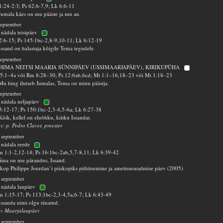
1:24-2:3; Ps 62:6-7,9; Lk 6:6-11
Jumala käes on mu pääste ja mu au.
september
 nädala teisipäev
2:6-15; Ps 145:1bc-2,8-9,10-11; Lk 6:12-19
Issand on halastaja kõigile Tema tegudele.
september
HIMA NEITSI MAARJA SÜNNIPÄEV (USSIMAARJAPÄEV), KIRIKUPÜHA
5:1–4a või Rm 8:28–30; Ps 12:6ab,6cd; Mt 1:1–16,18–23 või Mt 1:18–23
Mu hing ilutseb Jumalas, Tema on minu päästja.
september
 nädala neljapäev
3:12-17; Ps 150:1bc-2,3-4,5-6a; Lk 6:27-38
Kõik, kellel on eluõhku, kiitku Issandat.
 v: p. Pedro Claver, preester
 september
 nädala reede
 1:1-2,12-14; Ps 16:1bc-2ab,5,7-8,11; Lk 6:39-42
Sina on mu pärandus, Issand.
skop Philippe Jourdan’i piiskopiks pühitsemine ja ametisseseadmise päev (2005)
 september
 nädala laupäev
 1:15-17; Ps 113:1bc-2,3-4,5a,6-7; Lk 6:43-49
Issanda nimi olgu tänatud.
 v Maarjalaupäev
 september