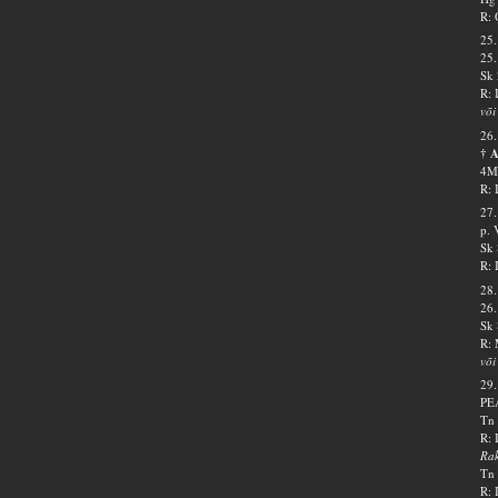
R: 
25.
25.
Sk 
R: 
või
26.
† 
4Ms
R: 
27.
p. 
Sk 
R: 
28.
26.
Sk 
R: 
või
29.
PE
Tn 
R: 
Ra
Tn 
R: 