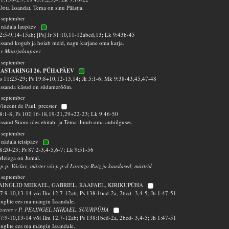
Oota Issandat, Tema on sinu Päästja.
 september
 nädala laupäev
2:5-9,14-15ab; [Ps] Jr 31:10,11-12abcd,13; Lk 9:43b-45
Issand kogub ja hoiab meid, nagu karjane oma karja.
 v Maarjalaupäev
 september
AASTARINGI 26. PÜHAPÄEV
 11:25-29; Ps 19:8+10,12-13,14; Jk 5:1-6; Mk 9:38-43,45,47-48
Issanda käsud on südamerõõm.
 september
Vincent de Paul, preester
8:1-8; Ps 102:16-18,19-21,29+22-23; Lk 9:46-50
Issand Siioni üles ehitab, ja Tema ilmub oma auhiilguses.
 september
 nädala teisipäev
8:20-23; Ps 87:2-3,4-5,6-7; Lk 9:51-56
Meiega on Jumal.
 p p. Václav, märter või p p-d Lorenzo Ruiz ja kaaslased, märtrid
 september
AINGLID MIIKAEL, GABRIEL, RAAFAEL, KIRIKUPÜHA
7:9-10,13-14 või Ilm 12,7-12ab; Ps 138:1bcd-2a, 2bcd- 3,4-5; Jh 1:47-51
Inglite ees ma mängin Issandale.
kveres v P. PEAINGEL MIIKAEL, SUURPÜHA
7:9-10,13-14 või Ilm 12,7-12ab; Ps 138:1bcd-2a, 2bcd- 3,4-5; Jh 1:47-51
Inglite ees ma mängin Issandale.