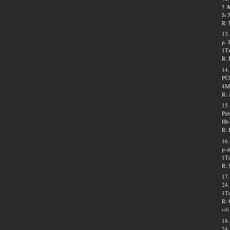
† 
Js 
R: 
13.
p. 
1Tm
R: 
14.
PÜ
4Ms
R: 
15.
Püh
Hb 
R: 
16.
p-d
1Tm
R: 
17.
24.
1Tm
R: 
või
18.
24.