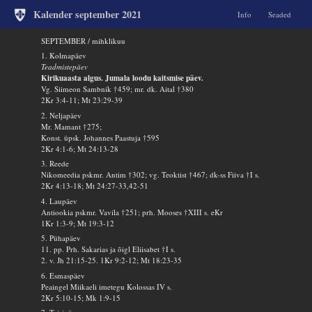
Kalender september 2021
Info
Seaded
SEPTEMBER / mihklikuu
1. Kolmapäev
Teadmistepäev
Kirikuaasta algus. Jumala loodu kaitsmise päev.
Vg. Siimeon Sambnik †459; mr. dk. Aital †380
2Kr 3:4-11; Mt 23:29-39
2. Neljapäev
Mr. Mamant †275;
Konst. üpsk. Johannes Paastuja †595
2Kr 4:1-6; Mt 24:13-28
3. Reede
Nikomeedia pskmr. Antim †302; vg. Teoktist †467; dk-ss Fiiva †I s.
2Kr 4:13-18; Mt 24:27-33,42-51
4. Laupäev
Antiookia pskmr. Vavila †251; prh. Mooses †XIII s. eKr
1Kr 1:3-9; Mt 19:3-12
5. Pühapäev
11. pp. Prh. Sakarias ja õigl Eliisabet †I s.
2. v. Jh 21:15-25. 1Kr 9:2-12; Mt 18:23-35
6. Esmaspäev
Peaingel Miikaeli imetegu Kolossas IV s.
2Kr 5:10-15; Mk 1:9-15