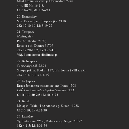
Mr-d Trofim, Savvati ja Dorimedont †276
4. v. HE Mk 16:1-8.
Gl 2:16-20; Mk 8:34-9:1
20. Esmaspäev
Smr. Eustaati, mr. Teopista jkk. †118
2Kr 12:10-19; Lk 3:19-22
21. Teisipäev
Madisepäev
PL. Ap. Kodrat †130;
Rostovi psk. Dimitri †1709
2Kr 12:20-13:2; Lk 3:23-4:1
Vkj. Jumalaema sündimise p.
22. Kolmapäev
Sügise algus kl. 22.21
Sinope pskmr. Fooka †117; prh. Joona †VIII s. eKr.
2Kr 13:3-13; Lk 4:1-15
23. Neljapäev
Ristija Johannese eostamine; mr. Iraida †308
EAÕK autonoomia väljakuulutamine 1923.
Gl 1:1-10,20-2:5; Lk 4:16-22
24. Reede
Mr. apsn. Tekla †I s.; Athose vg. Siluan †1938
Gl 2:6-10; Lk 4:22-30
25. Laupäev
Vg. Eufrosiina †V s.; Radoneži vg. Sergei †1392
1Kr 4:1-5; Lk 4:31-36