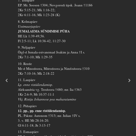
7. Teisipäev
EP. Mr. Sooson †304; Novgorodi üpsk. Joann †1186
2Kr 5:15-21; Mk 1:16-22;
2Kr 6:11-16; Mk 1:23-28 (K)
8. Kolmapäev
Ussimaarjapäev
JUMALAEMA SÜNDIMISE PÜHA
HE Lk 1:39-49,56.
Fl 2:5-11; Lk 10:38-42, 11:27-30
9. Neljapäev
Õigl-d Jumala-esivanemad Joakim ja Anna †I s.
2Kr 7:1-10; Mk 1:29-35
10. Reede
Mr-d Minodoora, Mitrodoora ja Nimfodoora †310
2Kr 7:10-16; Mk 2:18-22
11. Laupäev
Lp. enne ristiülendamisp.
Aleksandria vg. Teodoora †480; mr. Iia †363
1Kr 2:6-9; Mt 10:37-11:1
Vkj. Ristija Johannese pea maharaiumine
12. Pühapäev
12. pp., pp. enne ristiülendamisp.
PL. Pskmr. Autonom †313; mr. Julian †IV s.
3. v. HE Mt 28:16-20.
Gl 6:11-18; Jh 3:13-17
13. Esmaspäev