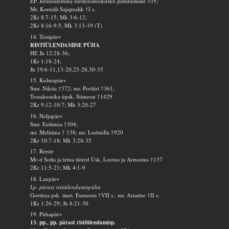
EP. Jeruusalemma ülestõusmiskiriku pühitsemine 335;
Mr. Korniili Sajapealik †I s.
2Kr 8:7-15; Mk 3:6-12;
2Kr 8:16-9:5; Mk 3:13-19 (T)
14. Teisipäev
RISTIÜLENDAMISE PÜHA
HE Jh 12:28-36;
1Kr 1:18-24;
Jh 19:6-11,13-20,25-28,30-35.
15. Kolmapäev
Smr. Nikita †372; mr. Porfiiri †361;
Tessaloonika üpsk. Siimeon †1429
2Kr 9:12-10:7; Mk 3:20-27
16. Neljapäev
Smr. Eufiimia †304;
mr. Melitiina † 138; mr. Ludmilla †920
2Kr 10:7-18; Mk 3:28-35
17. Reede
Mr-d Sofia ja tema tütred Usk, Lootus ja Armastus †137
2Kr 11:5-21; Mk 4:1-9
18. Laupäev
Lp. pärast ristiülendamispüha
Gortüna psk. imet. Eumeeni †VII s.: mr. Ariadne †II s.
1Kr 1:26-29; Jh 8:21-30
19. Pühapäev
13. pp., pp. pärast ristiülendamisp.