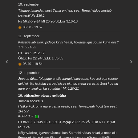
10. september
Tänage Issandat, sest Tema on hea, sest Tema heldus kestab
igavesti! Ps 136:1
Ps 56:2-5,9-14;Mt 26:26-30;Esr 3:10-13
06.38
-
19.57
11. september
Katsuge läbi kõik, pidage kinni heast, hoiduge igasuguse kurja eest!
1Ts 5:21-22
Ps 148;Kl 3:12-17;
Õhtul: Ps 22:24-32;Lk 1:53-55
06.40
-
19.54
12. september
Jeesus ütleb: "Koguge endile aardeid taevasse, kus koi ega rooste
neid ei riku ja kuhu vargad sisse ei murra ega varasta! Sest kus su
aare on, seal on ka su süda." Mt 6:20-21
16. pühapäev pärast nelipüha
Jumala hoolitsus
Heitke kõik oma mure Tema peale, sest Tema peab hoolt teie eest.
1Pt 5:7
KLPR 357
Ps 86:1,3-7;2Ms 16:11-19,31,35;Ap 20:32-35 või 1Tm 6:17-19;Mt
6:19-24
Kõigeväeline, igavene Jumal, kes Sa meid hädas hoiad ja meie elu
õnnistad. Me palume Sind, aita oma halastuse pärast meil kõiki