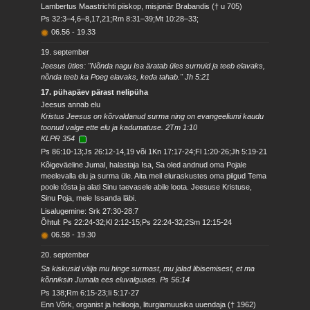
Lambertus Maastrichti piiskop, misjonär Brabandis († u 705)
Ps 32:3–4,6–8,17,21;Rm 8:31–39;Mt 10:28–33;
06.56
-
19.33
19. september
Jeesus ütles: "Nõnda nagu Isa äratab üles surnuid ja teeb elavaks,
nõnda teeb ka Poeg elavaks, keda tahab." Jh 5:21
17. pühapäev pärast nelipüha
Jeesus annab elu
Kristus Jeesus on kõrvaldanud surma ning on evangeeliumi kaudu
toonud valge ette elu ja kadumatuse. 2Tm 1:10
KLPR 354
Ps 86:10-13;Js 26:12-14,19 või 1Kn 17:17-24;Fl 1:20-26;Jh 5:19-21
Kõigeväeline Jumal, halastaja Isa, Sa oled andnud oma Pojale
meelevalla elu ja surma üle. Aita meil eluraskustes oma pilgud Tema
poole tõsta ja alati Sinu taevasele abile loota. Jeesuse Kristuse,
Sinu Poja, meie Issanda läbi.
Lisalugemine: Srk 27:30-28:7
Õhtul: Ps 22:24-32;Kl 2:12-15;Ps 22:24-32;2Sm 12:15-24
06.58
-
19.30
20. september
Sa kiskusid välja mu hinge surmast, mu jalad libisemisest, et ma
kõnniksin Jumala ees eluvalguses. Ps 56:14
Ps 138;Rm 6:15-23;Ii 5:17-27
Enn Võrk, organist ja helilooja, liturgiamuusika uuendaja († 1962)