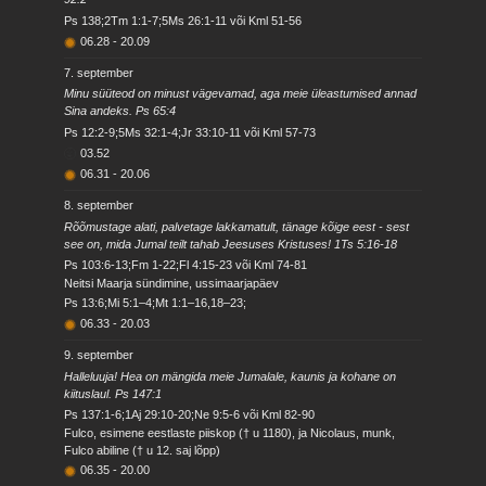
Ps 138;2Tm 1:1-7;5Ms 26:1-11 või Kml 51-56
06.28
-
20.09
7. september
Minu süüteod on minust vägevamad, aga meie üleastumised annad
Sina andeks. Ps 65:4
Ps 12:2-9;5Ms 32:1-4;Jr 33:10-11 või Kml 57-73
03.52
06.31
-
20.06
8. september
Rõõmustage alati, palvetage lakkamatult, tänage kõige eest - sest
see on, mida Jumal teilt tahab Jeesuses Kristuses! 1Ts 5:16-18
Ps 103:6-13;Fm 1-22;Fl 4:15-23 või Kml 74-81
Neitsi Maarja sündimine, ussimaarjapäev
Ps 13:6;Mi 5:1–4;Mt 1:1–16,18–23;
06.33
-
20.03
9. september
Halleluuja! Hea on mängida meie Jumalale, kaunis ja kohane on
kiituslaul. Ps 147:1
Ps 137:1-6;1Aj 29:10-20;Ne 9:5-6 või Kml 82-90
Fulco, esimene eestlaste piiskop († u 1180), ja Nicolaus, munk,
Fulco abiline († u 12. saj lõpp)
06.35
-
20.00