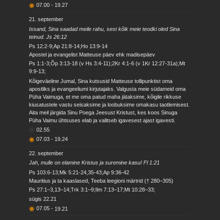
07.00
-
19.27
21. september
Issand, Sina saadad meile rahu, sest kõik meie teodki oled Sina
teinud. Js 26:12
Ps 12:2-9;Ap 21:8-14;Ho 13:9-14
Apostel ja evangelist Matteuse päev ehk madisepäev
Ps 1:1-3;Õp 3:13-18 (v Hs 3:4-11);2Kr 4:1-6 (v 1Kr 12:27-31a);Mt
9:9-13;
Kõigeväeline Jumal, Sina kutsusid Matteuse tollipunktist oma
apostliks ja evangeeliumi kirjutajaks. Valgusta meie südameid oma
Püha Vaimuga, et me oma patud maha jätaksime, kõigile rikkuse
kiusatustele vastu seisaksime ja loobuksime omakasu taotlemisest.
Aita meil järgida Sinu Poega Jeesust Kristust, kes koos Sinuga
Püha Vaimu ühtsuses elab ja valitseb igavesest ajast igavesti.
02.55
07.03
-
19.24
22. september
Jah, mulle on elamine Kristus ja suremine kasu! Fl 1:21
Ps 103:6-13;Mk 5:21-24,35-43;Ap 9:36-42
Mauritius ja ta kaaslased, Teeba leegioni märtrid († 280–305)
Ps 27:1–3,13–14;Trk 3:1–9;Ilm 7:13–17;Mt 10:28–33;
sügis
22.21
07.05
-
19.21