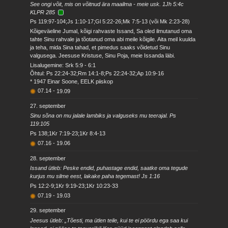
See ongi võit, mis on võitnud ära maailma - meie usk. 1Jh 5:4c
KLPR 285
Ps 119:97-104;Js 1:10-17;Gl 5:22-26;Mk 7:5-13 (või Mk 2:23-28)
Kõigeväeline Jumal, kõigi rahvaste Issand, Sa oled ilmutanud oma
tahte Sinu rahvale ja tõotanud oma abi meile kõigile. Aita meil kuulda
ja teha, mida Sina tahad, et pimedus saaks võidetud Sinu
valgusega. Jeesuse Kristuse, Sinu Poja, meie Issanda läbi.
Lisalugemine: Srk 5:9 - 6:1
Õhtul: Ps 22:24-32;Rm 14:1-8;Ps 22:24-32;Ap 10:9-16
* 1947 Einar Soone, EELK piiskop
07.14
-
19.09
27. september
Sinu sõna on mu jalale lambiks ja valguseks mu teerajal. Ps
119:105
Ps 138;1Kr 7:19-23;1Kr 8:4-13
07.16
-
19.06
28. september
Issand ütleb: Peske endid, puhastage endid, saatke oma tegude
kurjus mu silme eest, lakake paha tegemast! Js 1:16
Ps 12:2-9;1Kr 9:19-23;1Kr 10:23-33
07.19
-
19.03
29. september
Jeesus ütleb: „Tõesti, ma ütlen teile, kui te ei pöördu ega saa kui