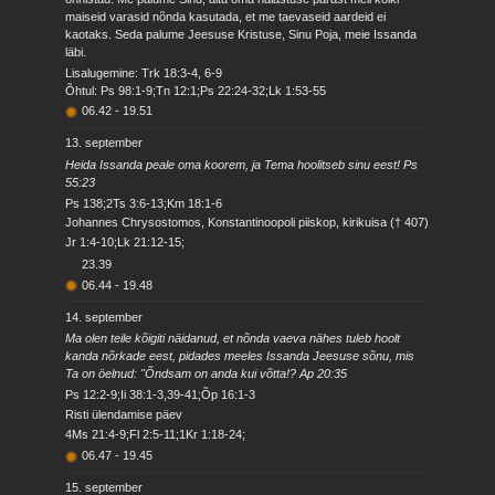
maiseid varasid nõnda kasutada, et me taevaseid aardeid ei
kaotaks. Seda palume Jeesuse Kristuse, Sinu Poja, meie Issanda
läbi.
Lisalugemine: Trk 18:3-4, 6-9
Õhtul: Ps 98:1-9;Tn 12:1;Ps 22:24-32;Lk 1:53-55
06.42
-
19.51
13. september
Heida Issanda peale oma koorem, ja Tema hoolitseb sinu eest! Ps
55:23
Ps 138;2Ts 3:6-13;Km 18:1-6
Johannes Chrysostomos, Konstantinoopoli piiskop, kirikuisa († 407)
Jr 1:4-10;Lk 21:12-15;
23.39
06.44
-
19.48
14. september
Ma olen teile kõigiti näidanud, et nõnda vaeva nähes tuleb hoolt
kanda nõrkade eest, pidades meeles Issanda Jeesuse sõnu, mis
Ta on öelnud: "Õndsam on anda kui võtta!? Ap 20:35
Ps 12:2-9;Ii 38:1-3,39-41;Õp 16:1-3
Risti ülendamise päev
4Ms 21:4-9;Fl 2:5-11;1Kr 1:18-24;
06.47
-
19.45
15. september