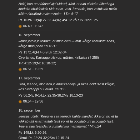
Neid, kes on nüüdsel ajal rikkad, käsi, et nad ei oleks ülbed ega
loodaks ebakindlale rikkusele, vaid Jumalale, kes valmistab meile
kõike rikkalikult maitsmiseks. 1Tm 6:17
Ps 103:6-13;Ap 27:33-44;Kg 4:4-12 või Srk 30:21-25
06.49
-
19.42
16. september
Jätke järele ja teadke, et mina olen Jumal, kõrge rahvaste seas,
kõrge maa peal! Ps 46:11
Ps 137:1-6;Fl 4:6-9;Lk 12:32-34
Cyprianus, Kartaago piiskop, märter, kirikuisa († 258)
1Pt 4:12-19;Mt 18:18-22;
06.51
-
19.39
17. september
Sina, Issand, oled hea ja andeksandja, ja rikas heldusest kõigile,
kes Sind appi hüüavad. Ps 86:5
Ps 56:2-5, 9-14;Lk 22:35-38;2Ms 18:13-23
06.54
-
19.36
18. september
Jeesus ütleb: "Keegi ei saa teenida kahte isandat, ikka on nii, et ta
vihkab üht ja armastab teist või et ta pooldab üht ja põlgab teist.
Teie ei saa teenida nii Jumalat kui mammonat." Mt 6:24
Ps 148;Lk 6:20-26;
Õhtul: Ps 22:24-32;2Sm 12:15-24