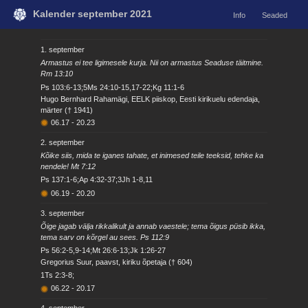
Kalender september 2021
Info
Seaded
1. september
Armastus ei tee ligimesele kurja. Nii on armastus Seaduse täitmine.
Rm 13:10
Ps 103:6-13;5Ms 24:10-15,17-22;Kg 11:1-6
Hugo Bernhard Rahamägi, EELK piiskop, Eesti kirikuelu edendaja,
märter († 1941)
06.17
-
20.23
2. september
Kõike siis, mida te iganes tahate, et inimesed teile teeksid, tehke ka
nendele! Mt 7:12
Ps 137:1-6;Ap 4:32-37;3Jh 1-8,11
06.19
-
20.20
3. september
Õige jagab välja rikkalikult ja annab vaestele; tema õigus püsib ikka,
tema sarv on kõrgel au sees. Ps 112:9
Ps 56:2-5,9-14;Mt 26:6-13;Jk 1:26-27
Gregorius Suur, paavst, kiriku õpetaja († 604)
1Ts 2:3-8;
06.22
-
20.17