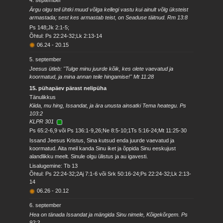
4. september
Ärgu olgu teil ühtki muud võlga kellegi vastu kui ainult võlg üksteist
armastada; sest kes armastab teist, on Seaduse täitnud. Rm 13:8
Ps 148;Jk 2:1-5;
Õhtul: Ps 22:24-32;Lk 2:13-14
06.24
-
20.15
5. september
Jeesus ütleb: "Tulge minu juurde kõik, kes olete vaevatud ja
koormatud, ja mina annan teile hingamise!" Mt 11:28
15. pühapäev pärast nelipüha
Tänulikkus
Kiida, mu hing, Issandat, ja ära unusta ainsatki Tema heategu. Ps
103:2
KLPR 301
Ps 65:2-6,9 või Ps 136:1-9,26;Ne 8:5-10;1Ts 5:16-24;Mt 11:25-30
Issand Jeesus Kristus, Sina kutsud enda juurde vaevatud ja
koormatud. Aita meil kanda Sinu iket ja õppida Sinu eeskujust
alandlikku meelt. Sinule olgu ülistus ja au igavesti.
Lisalugemine: Tb 13
Õhtul: Ps 22:24-32;2Aj 7:1-6 või Srk 50:16-24;Ps 22:24-32;Lk 2:13-
14
06.26
-
20.12
6. september
Hea on tänada Issandat ja mängida Sinu nimele, Kõigekõrgem. Ps
92:2