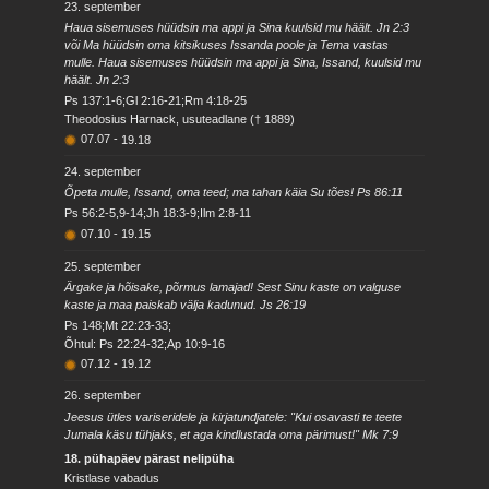
23. september
Haua sisemuses hüüdsin ma appi ja Sina kuulsid mu häält. Jn 2:3
või Ma hüüdsin oma kitsikuses Issanda poole ja Tema vastas
mulle. Haua sisemuses hüüdsin ma appi ja Sina, Issand, kuulsid mu
häält. Jn 2:3
Ps 137:1-6;Gl 2:16-21;Rm 4:18-25
Theodosius Harnack, usuteadlane († 1889)
07.07
-
19.18
24. september
Õpeta mulle, Issand, oma teed; ma tahan käia Su tões! Ps 86:11
Ps 56:2-5,9-14;Jh 18:3-9;Ilm 2:8-11
07.10
-
19.15
25. september
Ärgake ja hõisake, põrmus lamajad! Sest Sinu kaste on valguse
kaste ja maa paiskab välja kadunud. Js 26:19
Ps 148;Mt 22:23-33;
Õhtul: Ps 22:24-32;Ap 10:9-16
07.12
-
19.12
26. september
Jeesus ütles variseridele ja kirjatundjatele: "Kui osavasti te teete
Jumala käsu tühjaks, et aga kindlustada oma pärimust!" Mk 7:9
18. pühapäev pärast nelipüha
Kristlase vabadus