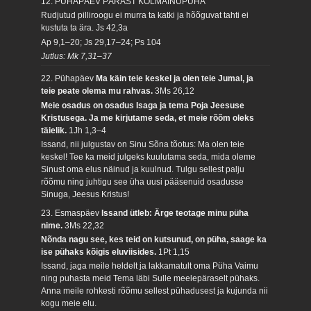
12. PÜHAPÄEV PÄRAST KOLMAINUPÜHA
Rudjutud pilliroogu ei murra ta katki ja hõõguvat tahti ei
kustuta ta ära.
Js 42,3a
Ap 9,1–20; Js 29,17–24; Ps 104
Jutlus: Mk 7,31–37
22. Pühapäev
Ma käin teie keskel ja olen teie Jumal, ja
teie peate olema mu rahvas.
3Ms 26,12
Meie osadus on osadus Isaga ja tema Poja Jeesuse
Kristusega. Ja me kirjutame seda, et meie rõõm oleks
täielik.
1Jh 1,3–4
Issand, nii julgustav on Sinu Sõna tõotus: Ma olen teie
keskel! Tee ka meid julgeks kuulutama seda, mida oleme
Sinust oma elus näinud ja kuulnud. Tulgu sellest palju
rõõmu ning juhtigu see üha uusi pääsenuid osadusse
Sinuga, Jeesus Kristus!
23. Esmaspäev
Issand ütleb: Ärge teotage minu püha
nime.
3Ms 22,32
Nõnda nagu see, kes teid on kutsunud, on püha, saage ka
ise pühaks kõigis eluviisides.
1Pt 1,15
Issand, jaga meile heldelt ja lakkamatult oma Püha Vaimu
ning puhasta meid Tema läbi Sulle meelepäraselt pühaks.
Anna meile rohkesti rõõmu sellest pühadusest ja kujunda nii
kogu meie elu.