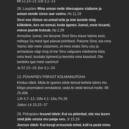
Mt 12,15–21; Esr 3,1–13
28. Laupäev
Mina annan neile ühesuguse südame ja
annan nende sisse uue vaimu.
Hs 11,19
Sest see tõotus on antud teile ja teie lastele ning
kõikidele, kes on eemal, keda iganes Jumal, meie Issand,
enese juurde kutsub.
Ap 2,39
Armuline Jumal, me täname Sind Sinu elava Vaimu eest,
millega Sa meid igal päeval pühitsed. Palume Sind, ela oma
Vaimu läbi meie südameis, et meis elaks Sinu usu ja
armastuse vägi ning et me Sinu valguses näeksime käia
oma teed, kuulata ligimest ja teenida oma kaaslast. Ole
lambiks igal meie sammul!
Js 57,15–19; Esr 4,1–24
13. PÜHAPÄEV PÄRAST KOLMAINUPÜHA
Kristus ütleb: Mida te iganes olete teinud kellele tahes mu
kõige pisematest vendadest, seda te olete teinud mulle.
Mt
25,40b
1Jh 4,7–12; 1Ms 4,1–16a; Ps 28
Jutlus: Lk 10,25–37
29. Pühapäev
Issand ütleb: Kui sa pöördud, siis ma lasen
sind jälle seista mu palge ees.
Jr 15,19
Jeesus ütleb: Kui keegi armastab mind, küll ta peab minu