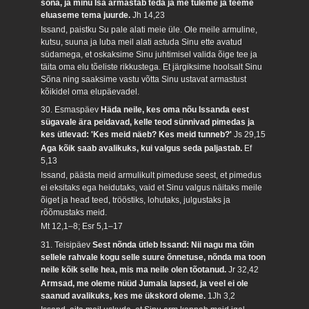
sõna, ja minu Isa armastab teda ja me tuleme ja teeme
eluaseme tema juurde.
Jh 14,23
Issand, paistku Su pale alati meie üle. Ole meile armuline,
kutsu, suuna ja luba meil alati astuda Sinu ette avatud
südamega, et oskaksime Sinu juhtimisel valida õige tee ja
täita oma elu tõeliste rikkustega. Et järgiksime hoolsalt Sinu
Sõna ning saaksime vastu võtta Sinu ustavat armastust
kõikidel oma elupäevadel.
30. Esmaspäev
Häda neile, kes oma nõu Issanda eest
sügavale ära peidavad, kelle teod sünnivad pimedas ja
kes ütlevad: 'Kes meid näeb? Kes meid tunneb?'
Js 29,15
Aga kõik saab avalikuks, kui valgus seda paljastab.
Ef
5,13
Issand, päästa meid armulikult pimeduse seest, et pimedus
ei eksitaks ega heidutaks, vaid et Sinu valgus näitaks meile
õiget ja head teed, trööstiks, lohutaks, julgustaks ja
rõõmustaks meid.
Mt 12,1–8; Esr 5,1–17
31. Teisipäev
Sest nõnda ütleb Issand: Nii nagu ma tõin
sellele rahvale kogu selle suure õnnetuse, nõnda ma toon
neile kõik selle hea, mis ma neile olen tõotanud.
Jr 32,42
Armsad, me oleme nüüd Jumala lapsed, ja veel ei ole
saanud avalikuks, kes me ükskord oleme.
1Jh 3,2