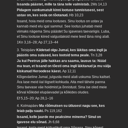
Issanda päästet, mille ta täna teile valmistab.
2Ms 14,13
Pidagem vankumatult kinni lootuse tunnistusest, sest
ustav on, kes seda on tõotanud.
Hb 10,23
Issand, hoia meid oma lootuses. Sinu lootus on ustav ja
kannab meid elu igal sammul. See lootus juhatab meid
viimaks nägema Sinu päästet Su igaveses taevariigis. Luba,
et Sinu lootuse kiired valgustaksid meie teed täna ning alati.
1Kn 3,16–28; Ap 27,13–44
3. Teisipäev
Kiidetud olgu Jumal, kes läkitas oma ingli ja
päästis oma sulased, kes lootsid tema peale.
Tn 3,28
Ja kui Peetrus jälle hakkas aru saama, lausus ta: Nüüd
ma tean, et Issand on tõesti oma ingli läkitanud ja mu välja
kiskunud Heroodese käest.
Ap 12,11
Kõigeväeline Jumal, julgusta meid alati uskuma Sinu kaitset.
Ära lase meid iial liigselt kohkuda. Aita meil tähele panna
Sinu taevase väe hoidmist ja õnnistust. Sina ise oled meie
kõrval kõikidel elupäevadel ja kõikides oludes.
Ef 5,15–20; Ap 28,1–16
4. Kolmapäev
Ma rõõmutsen su ütlusest nagu see, kes
leiab palju saaki.
Ps 119,162
Issand, kelle juurde me peaksime minema? Sinul on
igavese elu sõnad.
Jh 6,68
Issand, toida meid külluslikult oma Sõnaga. Sinu kõnest