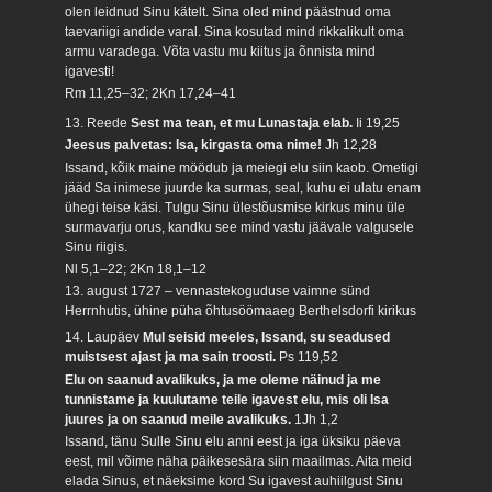
olen leidnud Sinu kätelt. Sina oled mind päästnud oma
taevariigi andide varal. Sina kosutad mind rikkalikult oma
armu varadega. Võta vastu mu kiitus ja õnnista mind
igavesti!
Rm 11,25–32; 2Kn 17,24–41
13. Reede
Sest ma tean, et mu Lunastaja elab.
Ii 19,25
Jeesus palvetas: Isa, kirgasta oma nime!
Jh 12,28
Issand, kõik maine möödub ja meiegi elu siin kaob. Ometigi
jääd Sa inimese juurde ka surmas, seal, kuhu ei ulatu enam
ühegi teise käsi. Tulgu Sinu ülestõusmise kirkus minu üle
surmavarju orus, kandku see mind vastu jäävale valgusele
Sinu riigis.
Nl 5,1–22; 2Kn 18,1–12
13. august 1727 – vennastekoguduse vaimne sünd
Herrnhutis, ühine püha õhtusöömaaeg Berthelsdorfi kirikus
14. Laupäev
Mul seisid meeles, Issand, su seadused
muistsest ajast ja ma sain troosti.
Ps 119,52
Elu on saanud avalikuks, ja me oleme näinud ja me
tunnistame ja kuulutame teile igavest elu, mis oli Isa
juures ja on saanud meile avalikuks.
1Jh 1,2
Issand, tänu Sulle Sinu elu anni eest ja iga üksiku päeva
eest, mil võime näha päikesesära siin maailmas. Aita meid
elada Sinus, et näeksime kord Su igavest auhiilgust Sinu