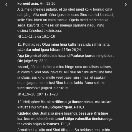
kõrgeid asju.
Rm 12,16
Aita meid meeles pidada, et Sa oled meid kõiki loonud oma
näo järgi. Aita meil näha igas inimeses Sinu-näolist kaaslast,
kelle Sinu käed on valmistanud. Õpeta meid märkama ka
seda, kuivõrd ligimesel on meiega sarnane nägu, ning
otsima lähedust üksteisega.
Nl 1,1–11; 2Kn 16,1–16
11. Kolmapäev
Olgu minu hing kallis Issanda silmis ja ta
päästku mind igast hädast!
1Sm 26,24
Aga järgmisel ööl seisis Issand Pauluse juures ning ütles:
Ole julge!
Ap 23,11
Issand, jää alati hoidma minu hinge oma armulises kaitses,
et oleksin Sinu oma igavesti. Kui see on Sinu armuline tahe
ja otsus, siis kingi mulle veel päevi siin ilmas, et saaksin
enam jagada tunnistust Sinu kaitse kohta. Anna selleks
tunnistustööks julgust ja arukust.
Jh 4,19–26; 2Kn 17,1–23
12. Neljapäev
Ma olen rõõmus ja ilutsen sinus, ma laulan
kiitust sinu nimele, Kõigekõrgem.
Ps 9,3
Kiidetud olgu Jumal ja meie Issanda Jeesuse Kristuse
Isa, kes meid on õnnistanud kõige vaimuliku õnnistusega
taevasis asjus Kristuses.
Ef 1,3
Armuline Isa, aita mul Sind ülistada Su helduse eest, mida