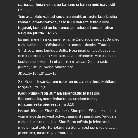
pärisosa; hoia neid nagu karjane ja kanna neid igavesti!
Ps 28,9
Teie aga olete valitud sugu, kuninglik preesterkond, püha
rahvas, omandrahvas, et te kuulutaksite tema aulisi
tegusid, kes teid on kutsunud pimedusest oma imelise
valguse juurde.
1Pt 2,9
Issand, meie hea karjane, täname Sind südamest, et Sa oled
meid valinud ja päästnud enda omandrahvaks. Täname
Sind, et tohime kuuluda Sulle. Hoia meid oma valguses ja
aita meil kuulutada Sinu kiidetavust kõikidele. Aita meil oma
kuulutustöös koguda üha rohkem rahvast Sinu pääste
juurde, Sinu pühasse omandisse.
Jk 5,13–16; Esr 1,1–11
27. Reede
Issanda tunnistus on ustav, see teeb kohtlase
targaks.
Ps 19,8
Kogu Pühakiri on Jumala sisendatud ja kasulik
õpetamiseks, noomimiseks, parandamiseks,
juhatamiseks õiguses.
2Tm 3,16
Issand, täname Sind südamest Sinu püha Sõna eest, mida
võime lugeda põlvest põlve, sajandist sajandisse. Valgusta
meid nii, et suudaksime Sinu Sõna mõista ja leida sealt
muutumatut tõde. Kõnetagu Su Sõna meid iga päev elavalt
ja värskelt, tarkuse- ja armurohkelt.