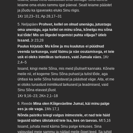
leiame oma eluks rammu igal päeval. Sealt leiame päästet
ja jõudu ka igaveseks eluks Sinu riigis.
1Kr 10,23–31; Ap 28,17–31
5. Neljapäev
Prohvet, kellel on olnud unenägu, jutustagu
oma unenägu, aga kellel on minu sõna, kõnelgu mu sõna
kui tõde! Mis on õlgedel tegemist puhta viljaga? ütleb
Issand.
Jr 23,28
Paulus kirjutab: Mu kõne ja mu kuulutus ei püüdnud
veenda tarkusega, vaid Vaimu ja väe osutamisega, et teie
usk ei oleks inimlikus tarkuses, vaid Jumala väes.
1Kr
2,4–5
Issand, kingi meile Sõna, mis meid jõuliselt kannaks. Kõnele
meile nii, et kogeme Sinu Sõna puhast ja tulist tõde, aga
ühtlasi ka selle Sõna halastavat ja päästvat väge. Aita, et me
ei otsiks lunastust inimlikust tarkusest ja teadmisest, vaid
Sinu Sõna elavast jõust.
1Kr 9,16–23; 2Kn 2,1–18
6. Reede
Mina olen Kõigeväeline Jumal, käi minu palge
ees ja ole vaga.
1Ms 17,1
Nõnda paistku teiegi valgus inimestele, et nad teie häid
tegusid nähes ülistaksid teie Isa, kes on taevas.
Mt 5,16
Issand, juhata meid käima Sinu palge kirkuses. Sina
valgustad meie sammu ja näitad meile õiget teed, Sa juhid