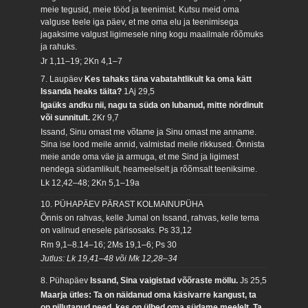
meie tegusid, meie tööd ja teenimist. Kutsu meid oma
valguse teele iga päev, et me oma elu ja teenimisega
jagaksime valgust ligimesele ning kogu maailmale rõõmuks
ja rahuks.
Jr 1,11–19; 2Kn 4,1–7
7. Laupäev
Kes tahaks täna vabatahtlikult ka oma kätt
Issanda heaks täita?
1Aj 29,5
Igaüks andku nii, nagu ta süda on lubanud, mitte nördinult
või sunnitult.
2Kr 9,7
Issand, Sinu omast me võtame ja Sinu omast me anname.
Sina ise lood meile annid, valmistad meile rikkused. Õnnista
meie ande oma väe ja armuga, et me Sind ja ligimest
nendega südamlikult, heameelselt ja rõõmsalt teeniksime.
Lk 12,42–48; 2Kn 5,1–19a
10. PÜHAPÄEV PÄRAST KOLMAINUPÜHA
Õnnis on rahvas, kelle Jumal on Issand, rahvas, kelle tema
on valinud enesele pärisosaks.
Ps 33,12
Rm 9,1–8.14–16; 2Ms 19,1–6; Ps 30
Jutlus: Lk 19,41–48 või Mk 12,28–34
8. Pühapäev
Issand, Sina vaigistad võõraste möllu.
Js 25,5
Maarja ütles: Ta on näidanud oma käsivarre kangust, ta
on pillutanud need, kes on ülbed oma südame meelelt. Ta