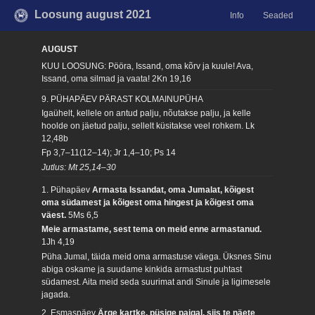
Loosung august 2021
Info
Seaded
AUGUST
KUU LOOSUNG: Pööra, Issand, oma kõrv ja kuule! Ava,
Issand, oma silmad ja vaata!
2Kn 19,16
9. PÜHAPÄEV PÄRAST KOLMAINUPÜHA
Igaühelt, kellele on antud palju, nõutakse palju, ja kelle
hoolde on jäetud palju, sellelt küsitakse veel rohkem.
Lk
12,48b
Fp 3,7–11(12–14); Jr 1,4–10; Ps 14
Jutlus: Mt 25,14–30
1. Pühapäev
Armasta Issandat, oma Jumalat, kõigest
oma südamest ja kõigest oma hingest ja kõigest oma
väest.
5Ms 6,5
Meie armastame, sest tema on meid enne armastanud.
1Jh 4,19
Püha Jumal, täida meid oma armastuse väega. Üksnes Sinu
abiga oskame ja suudame kinkida armastust puhtast
südamest. Aita meid seda suurimat andi Sinule ja ligimesele
jagada.
2. Esmaspäev
Ärge kartke, püsige paigal, siis te näete