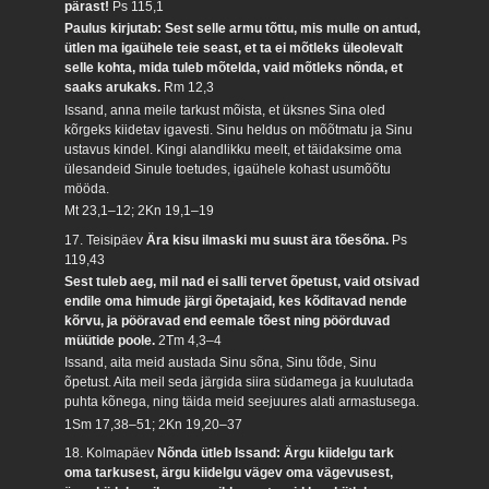
pärast!
Ps 115,1
Paulus kirjutab: Sest selle armu tõttu, mis mulle on antud,
ütlen ma igaühele teie seast, et ta ei mõtleks üleolevalt
selle kohta, mida tuleb mõtelda, vaid mõtleks nõnda, et
saaks arukaks.
Rm 12,3
Issand, anna meile tarkust mõista, et üksnes Sina oled
kõrgeks kiidetav igavesti. Sinu heldus on mõõtmatu ja Sinu
ustavus kindel. Kingi alandlikku meelt, et täidaksime oma
ülesandeid Sinule toetudes, igaühele kohast usumõõtu
mööda.
Mt 23,1–12; 2Kn 19,1–19
17. Teisipäev
Ära kisu ilmaski mu suust ära tõesõna.
Ps
119,43
Sest tuleb aeg, mil nad ei salli tervet õpetust, vaid otsivad
endile oma himude järgi õpetajaid, kes kõditavad nende
kõrvu, ja pööravad end eemale tõest ning pöörduvad
müütide poole.
2Tm 4,3–4
Issand, aita meid austada Sinu sõna, Sinu tõde, Sinu
õpetust. Aita meil seda järgida siira südamega ja kuulutada
puhta kõnega, ning täida meid seejuures alati armastusega.
1Sm 17,38–51; 2Kn 19,20–37
18. Kolmapäev
Nõnda ütleb Issand: Ärgu kiidelgu tark
oma tarkusest, ärgu kiidelgu vägev oma vägevusest,