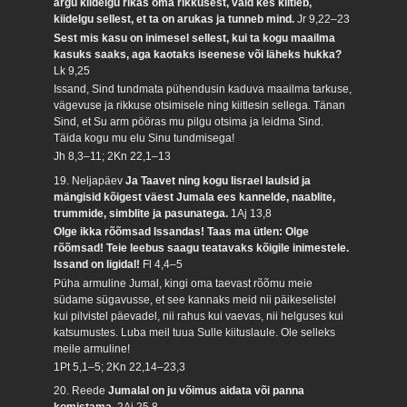
ärgu kiidelgu rikas oma rikkusest, vaid kes kiitleb,
kiidelgu sellest, et ta on arukas ja tunneb mind.
Jr 9,22–23
Sest mis kasu on inimesel sellest, kui ta kogu maailma
kasuks saaks, aga kaotaks iseenese või läheks hukka?
Lk 9,25
Issand, Sind tundmata pühendusin kaduva maailma tarkuse,
vägevuse ja rikkuse otsimisele ning kiitlesin sellega. Tänan
Sind, et Su arm pööras mu pilgu otsima ja leidma Sind.
Täida kogu mu elu Sinu tundmisega!
Jh 8,3–11; 2Kn 22,1–13
19. Neljapäev
Ja Taavet ning kogu Iisrael laulsid ja
mängisid kõigest väest Jumala ees kannelde, naablite,
trummide, simblite ja pasunatega.
1Aj 13,8
Olge ikka rõõmsad Issandas! Taas ma ütlen: Olge
rõõmsad! Teie leebus saagu teatavaks kõigile inimestele.
Issand on ligidal!
Fl 4,4–5
Püha armuline Jumal, kingi oma taevast rõõmu meie
südame sügavusse, et see kannaks meid nii päikeselistel
kui pilvistel päevadel, nii rahus kui vaevas, nii helguses kui
katsumustes. Luba meil tuua Sulle kiituslaule. Ole selleks
meile armuline!
1Pt 5,1–5; 2Kn 22,14–23,3
20. Reede
Jumalal on ju võimus aidata või panna