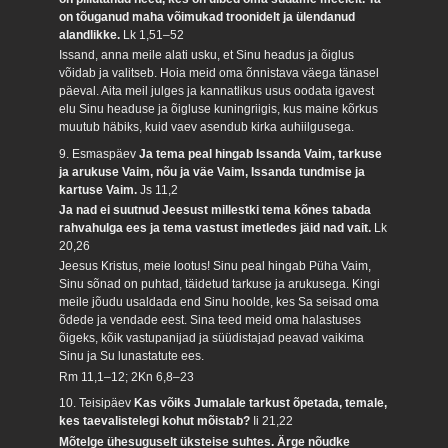
on tõuganud maha võimukad troonidelt ja ülendanud
alandlikke.
Lk 1,51–52
Issand, anna meile alati usku, et Sinu headus ja õiglus
võidab ja valitseb. Hoia meid oma õnnistava väega tänasel
päeval. Aita meil julges ja kannatlikus usus oodata igavest
elu Sinu headuse ja õigluse kuningriigis, kus maine kõrkus
muutub häbiks, kuid vaev asendub kirka auhiilgusega.
9. Esmaspäev
Ja tema peal hingab Issanda Vaim, tarkuse
ja arukuse Vaim, nõu ja väe Vaim, Issanda tundmise ja
kartuse Vaim.
Js 11,2
Ja nad ei suutnud Jeesust millestki tema kõnes tabada
rahvahulga ees ja tema vastust imetledes jäid nad vait.
Lk
20,26
Jeesus Kristus, meie lootus! Sinu peal hingab Püha Vaim,
Sinu sõnad on puhtad, täidetud tarkuse ja arukusega. Kingi
meile jõudu usaldada end Sinu hoolde, kes Sa seisad oma
õdede ja vendade eest. Sina teed meid oma halastuses
õigeks, kõik vastupanijad ja süüdistajad peavad vaikima
Sinu ja Su lunastatute ees.
Rm 11,1–12; 2Kn 6,8–23
10. Teisipäev
Kas võiks Jumalale tarkust õpetada, temale,
kes taevalistelegi kohut mõistab?
Ii 21,22
Mõtelge ühesuguselt üksteise suhtes. Ärge nõudke