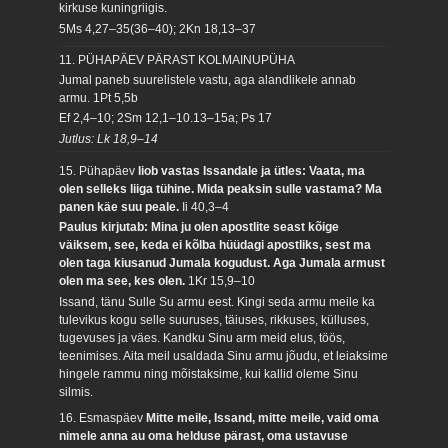
kirkuse kuningriigis.
5Ms 4,27–35(36–40); 2Kn 18,13–37
11. PÜHAPÄEV PÄRAST KOLMAINUPÜHA
Jumal paneb suurelistele vastu, aga alandlikele annab
armu.
1Pt 5,5b
Ef 2,4–10; 2Sm 12,1–10.13–15a; Ps 17
Jutlus: Lk 18,9–14
15. Pühapäev
Iiob vastas Issandale ja ütles: Vaata, ma
olen selleks liiga tühine. Mida peaksin sulle vastama? Ma
panen käe suu peale.
Ii 40,3–4
Paulus kirjutab: Mina ju olen apostlite seast kõige
väiksem, see, keda ei kõlba hüüdagi apostliks, sest ma
olen taga kiusanud Jumala kogudust. Aga Jumala armust
olen ma see, kes olen.
1Kr 15,9–10
Issand, tänu Sulle Su armu eest. Kingi seda armu meile ka
tulevikus kogu selle suuruses, täiuses, rikkuses, külluses,
tugevuses ja väes. Kandku Sinu arm meid elus, töös,
teenimises. Aita meil usaldada Sinu armu jõudu, et leiaksime
hingele rammu ning mõistaksime, kui kallid oleme Sinu
silmis.
16. Esmaspäev
Mitte meile, Issand, mitte meile, vaid oma
nimele anna au oma helduse pärast, oma ustavuse