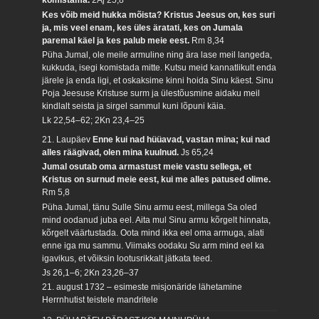
komistama.
2Aj 25,8
Kes võib meid hukka mõista? Kristus Jeesus on, kes suri
ja, mis veel enam, kes üles äratati, kes on Jumala
paremal käel ja kes palub meie eest.
Rm 8,34
Püha Jumal, ole meile armuline ning ära lase meil langeda,
kukkuda, isegi komistada mitte. Kutsu meid kannatlikult enda
järele ja enda ligi, et oskaksime kinni hoida Sinu käest. Sinu
Poja Jeesuse Kristuse surm ja ülestõusmine aidaku meil
kindlalt seista ja sirgel sammul kuni lõpuni käia.
Lk 22,54–62; 2Kn 23,4–25
21. Laupäev
Enne kui nad hüüavad, vastan mina; kui nad
alles räägivad, olen mina kuulnud.
Js 65,24
Jumal osutab oma armastust meie vastu sellega, et
Kristus on surnud meie eest, kui me alles patused olime.
Rm 5,8
Püha Jumal, tänu Sulle Sinu armu eest, millega Sa oled
mind oodanud juba eel. Aita mul Sinu armu kõrgelt hinnata,
kõrgelt väärtustada. Oota mind ikka eel oma armuga, alati
enne iga mu sammu. Viimaks oodaku Su arm mind eel ka
igavikus, et võiksin lootusrikkalt jätkata teed.
Js 26,1–6; 2Kn 23,26–37
21. august 1732 – esimeste misjonäride lähetamine
Herrnhutist teistele mandritele