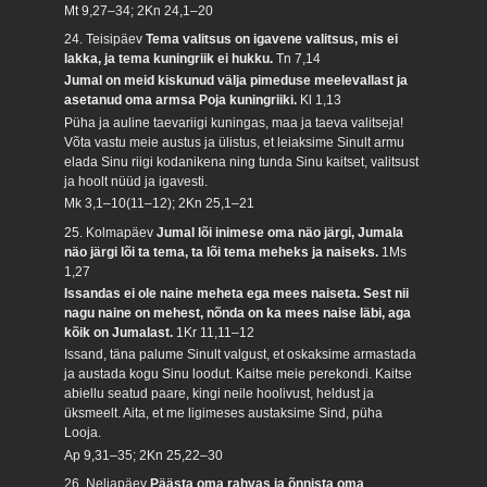
Mt 9,27–34; 2Kn 24,1–20
24. Teisipäev
Tema valitsus on igavene valitsus, mis ei
lakka, ja tema kuningriik ei hukku.
Tn 7,14
Jumal on meid kiskunud välja pimeduse meelevallast ja
asetanud oma armsa Poja kuningriiki.
Kl 1,13
Püha ja auline taevariigi kuningas, maa ja taeva valitseja!
Võta vastu meie austus ja ülistus, et leiaksime Sinult armu
elada Sinu riigi kodanikena ning tunda Sinu kaitset, valitsust
ja hoolt nüüd ja igavesti.
Mk 3,1–10(11–12); 2Kn 25,1–21
25. Kolmapäev
Jumal lõi inimese oma näo järgi, Jumala
näo järgi lõi ta tema, ta lõi tema meheks ja naiseks.
1Ms
1,27
Issandas ei ole naine meheta ega mees naiseta. Sest nii
nagu naine on mehest, nõnda on ka mees naise läbi, aga
kõik on Jumalast.
1Kr 11,11–12
Issand, täna palume Sinult valgust, et oskaksime armastada
ja austada kogu Sinu loodut. Kaitse meie perekondi. Kaitse
abiellu seatud paare, kingi neile hoolivust, heldust ja
üksmeelt. Aita, et me ligimeses austaksime Sind, püha
Looja.
Ap 9,31–35; 2Kn 25,22–30
26. Neljapäev
Päästa oma rahvas ja õnnista oma