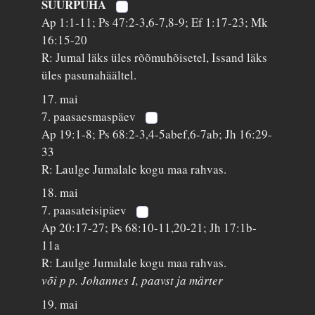
SUURPÜHA
Ap 1:1-11; Ps 47:2-3,6-7,8-9; Ef 1:17-23; Mk
16:15-20
R: Jumal läks üles rõõmuhõisetel, Issand läks
üles pasunahäältel.
17. mai
7. paasaesmaspäev
Ap 19:1-8; Ps 68:2-3,4-5abef,6-7ab; Jh 16:29-
33
R: Laulge Jumalale kogu maa rahvas.
18. mai
7. paasateisipäev
Ap 20:17-27; Ps 68:10-11,20-21; Jh 17:1b-
11a
R: Laulge Jumalale kogu maa rahvas.
või p p. Johannes I, paavst ja märter
19. mai