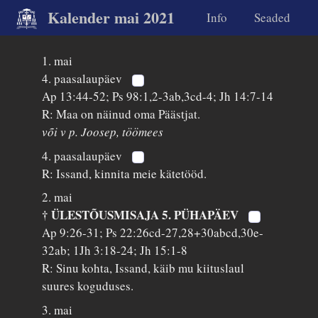
Kalender mai 2021
Info
Seaded
1. mai
4. paasalaupäev
Ap 13:44-52; Ps 98:1,2-3ab,3cd-4; Jh 14:7-14
R: Maa on näinud oma Päästjat.
või v p. Joosep, töömees
4. paasalaupäev
R: Issand, kinnita meie kätetööd.
2. mai
† ÜLESTÕUSMISAJA 5. PÜHAPÄEV
Ap 9:26-31; Ps 22:26cd-27,28+30abcd,30e-
32ab; 1Jh 3:18-24; Jh 15:1-8
R: Sinu kohta, Issand, käib mu kiituslaul
suures koguduses.
3. mai