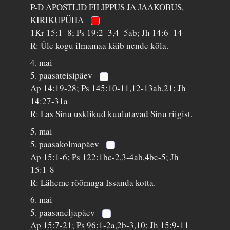
P-D APOSTLID FILIPPUS JA JAAKOBUS,
KIRIKUPÜHA
1Kr 15:1–8; Ps 19:2–3,4–5ab; Jh 14:6–14
R: Üle kogu ilmamaa käib nende kõla.
4. mai
5. paasateisipäev
Ap 14:19-28; Ps 145:10-11,12-13ab,21; Jh
14:27-31a
R: Las Sinu usklikud kuulutavad Sinu riigist.
5. mai
5. paasakolmapäev
Ap 15:1-6; Ps 122:1bc-2,3-4ab,4bc-5; Jh
15:1-8
R: Läheme rõõmuga Issanda kotta.
6. mai
5. paasaneljapäev
Ap 15:7-21; Ps 96:1-2a,2b-3,10; Jh 15:9-11