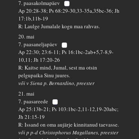
7. paasakolmapäev
Ap 20:28-38; Ps 68:29-30,33-35a,35bc-36; Jh
17:1b,11b-19
R: Laulge Jumalale kogu maa rahvas.
20. mai
7. paasaneljapäev
Ap 22:30; 23:6-11; Ps 16:1bc-2ab+5,7-8,9-
10,11; Jh 17:20-26
R: Kaitse mind, Jumal, sest ma otsin
pelgupaika Sinu juures.
või v Siena p. Bernardino, preester
21. mai
7. paasareede
Ap 25:13b-21; Ps 103:1bc-2,11-12,19-20abc;
Jh 21:15-19
R: Issand on oma aujärje kinnitanud taevasse.
või p p-d Christophorus Magallanes, preester