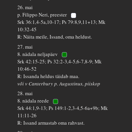
26. mai
p. Filippo Neri, preester
Srk 36:1,4-5a,10-17; Ps 79:8,9,11+13; Mk
10:32-45
R: Näita meile, Issand, oma heldust.
27. mai
8. nädala neljapäev
Srk 42:15-25; Ps 32:2-3,4-5,6-7,8-9; Mk
10:46-52
R: Issanda heldus täidab maa.
või v Canterbury p. Augustinus, piiskop
28. mai
8. nädala reede
Srk 44:1,9-13; Ps 149:1-2,3-4,5-6a+9b; Mk
11:11-26
R: Issand armastab oma rahvast.