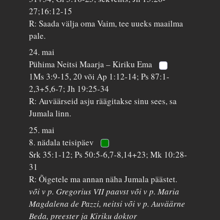
27;16:12-15
R: Saada välja oma Vaim, tee uueks maailma
pale.
24. mai
Pühima Neitsi Maarja – Kiriku Ema
1Ms 3:9-15, 20 või Ap 1:12-14; Ps 87:1-
2,3+5,6-7; Jh 19:25-34
R: Auväärseid asju räägitakse sinu sees, sa
Jumala linn.
25. mai
8. nädala teisipäev
Srk 35:1-12; Ps 50:5-6,7-8,14+23; Mk 10:28-
31
R: Õigetele ma annan näha Jumala päästet.
või v p. Gregorius VII paavst või v p. Maria
Magdalena de Pazzi, neitsi või v p. Auväärne
Beda, preester ja Kiriku doktor