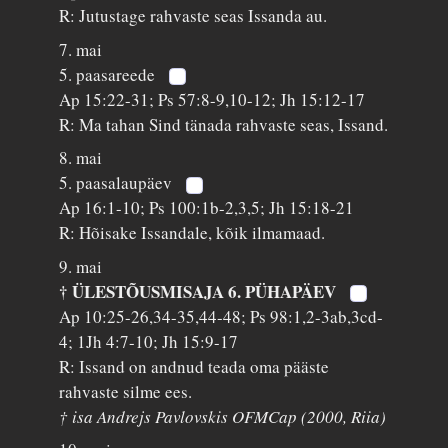
R: Jutustage rahvaste seas Issanda au.
7. mai
5. paasareede
Ap 15:22-31; Ps 57:8-9,10-12; Jh 15:12-17
R: Ma tahan Sind tänada rahvaste seas, Issand.
8. mai
5. paasalaupäev
Ap 16:1-10; Ps 100:1b-2,3,5; Jh 15:18-21
R: Hõisake Issandale, kõik ilmamaad.
9. mai
† ÜLESTÕUSMISAJA 6. PÜHAPÄEV
Ap 10:25-26,34-35,44-48; Ps 98:1,2-3ab,3cd-
4; 1Jh 4:7-10; Jh 15:9-17
R: Issand on andnud teada oma pääste
rahvaste silme ees.
† isa Andrejs Pavlovskis OFMCap (2000, Riia)