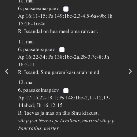
10. mai
6. paasaesmaspäev
Ap 16:11-15; Ps 149:1bc-2,3-4,5-6a+9b; Jh
15:26–16:4a
R: Issandal on hea meel oma rahvast.
11. mai
6. paasateisipäev
Ap 16:22-34; Ps 138:1bc-2a,2b-3,7e-8; Jh
16:5-11
R: Issand, Sinu parem käsi aitab mind.
12. mai
6. paasakolmapäev
Ap 17:15,22-18:1; Ps 148:1bc-2,11-12,13-
14abcd; Jh 16:12-15
R: Taevas ja maa on täis Sinu kirkust.
või p p-d Nereus ja Achilleus, märtrid või p p.
Pancratius, märter