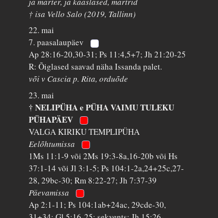
ja märter, ja kaaslased, märtrid
† isa Vello Salo (2019, Tallinn)
22. mai
7. paasalaupäev
Ap 28:16-20,30-31; Ps 11:4,5+7; Jh 21:20-25
R: Õiglased saavad näha Issanda palet.
või v Cascia p. Rita, orduõde
23. mai
† NELIPÜHA e PÜHA VAIMU TULEKU
PÜHAPÄEV
VALGA KIRIKU TEMPLIPÜHA
Eelõhtumissa
1Ms 11:1-9 või 2Ms 19:3-8a,16-20b või Hs
37:1-14 või Jl 3:1-5; Ps 104:1-2a,24+25c,27-
28, 29bc-30; Rm 8:22-27; Jh 7:37-39
Päevamissa
Ap 2:1-11; Ps 104:1ab+24ac, 29cde-30,
31+34; Gl 5:16-25; sekvents; Jh 15:26-