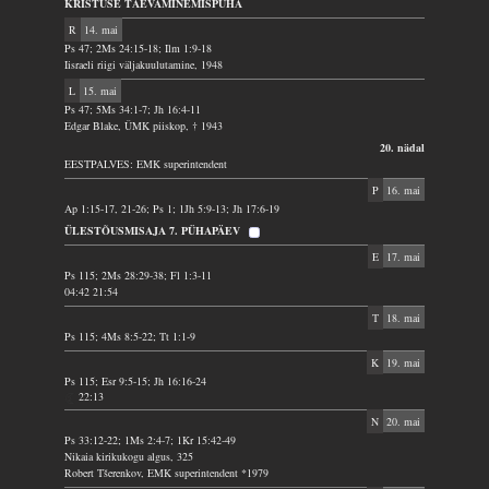
KRISTUSE TAEVAMINEMISPÜHA
R
14. mai
Ps 47; 2Ms 24:15-18; Ilm 1:9-18
Iisraeli riigi väljakuulutamine, 1948
L
15. mai
Ps 47; 5Ms 34:1-7; Jh 16:4-11
Edgar Blake, ÜMK piiskop, † 1943
20. nädal
EESTPALVES: EMK superintendent
P
16. mai
Ap 1:15-17, 21-26; Ps 1; 1Jh 5:9-13; Jh 17:6-19
ÜLESTÕUSMISAJA 7. PÜHAPÄEV
E
17. mai
Ps 115; 2Ms 28:29-38; Fl 1:3-11
04:42 21:54
T
18. mai
Ps 115; 4Ms 8:5-22; Tt 1:1-9
K
19. mai
Ps 115; Esr 9:5-15; Jh 16:16-24
22:13
N
20. mai
Ps 33:12-22; 1Ms 2:4-7; 1Kr 15:42-49
Nikaia kirikukogu algus, 325
Robert Tšerenkov, EMK superintendent *1979