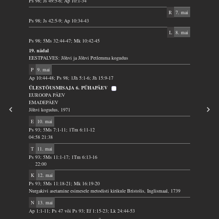
Ps 98; Js 49:5-6; Ap 10:1-34
R
7. mai
Ps 98; Js 42:5-9; Ap 10:34-43
L
8. mai
Ps 98; 5Ms 32:44-47; Mk 10:42-45
19. nädal
EESTPALVES: Jõhvi ja Jõhvi Petlemma kogudus
P
9. mai
Ap 10:44-48; Ps 98; 1Jh 5:1-6; Jh 15:9-17
ÜLESTÕUSMISAJA 6. PÜHAPÄEV
EUROOPA PÄEV
EMADEPÄEV
Jõhvi kogudus, 1971
E
10. mai
Ps 93; 5Ms 7:1-11; 1Tm 6:11-12
04:58 21:38
T
11. mai
Ps 93; 5Ms 11:1-17; 1Tm 6:13-16
22:00
K
12. mai
Ps 93; 5Ms 11:18-21; Mk 16:19-20
Nurgakivi asetamine esimesele metodisti kirikule Bristolis, Inglismaal, 1739
N
13. mai
Ap 1:1-11; Ps 47 või Ps 93; Ef 1:15-23; Lk 24:44-53