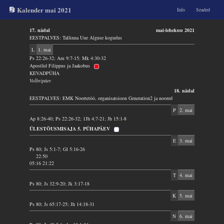
Kalender mai 2021
Info
Seaded
17. nädal
mai-lehekuu 2021
EESTPALVES: Tallinna Uue Alguse kogudus
L
1. mai
Ps 22:26-32; Am 9:7-15; Mk 4:30-32
Apostlid Filippus ja Jaakobus
KEVADPÜHA
Volbripäev
18. nädal
EESTPALVES: EMK Noortetöö, organisatsioon Generation2 ja noored
P
2. mai
Ap 8:26-40; Ps 22:26-32; 1Jh 4:7-21; Jh 15:1-8
ÜLESTÕUSMISAJA 5. PÜHAPÄEV
E
3. mai
Ps 80; Js 5:1-7; Gl 5:16-26
22:50
05:16 21:22
T
4. mai
Ps 80; Js 32:9-20; Jk 3:17-18
K
5. mai
Ps 80; Js 65:17-25; Jh 14:18-31
N
6. mai