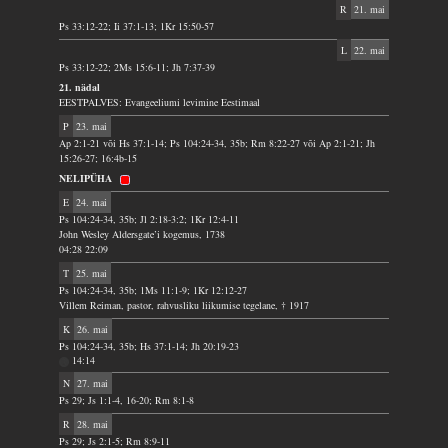
R
21. mai
Ps 33:12-22; Ii 37:1-13; 1Kr 15:50-57
L
22. mai
Ps 33:12-22; 2Ms 15:6-11; Jh 7:37-39
21. nädal
EESTPALVES: Evangeeliumi levimine Eestimaal
P
23. mai
Ap 2:1-21 või Hs 37:1-14; Ps 104:24-34, 35b; Rm 8:22-27 või Ap 2:1-21; Jh
15:26-27; 16:4b-15
NELIPÜHA
E
24. mai
Ps 104:24-34, 35b; Jl 2:18-3:2; 1Kr 12:4-11
John Wesley Aldersgate’i kogemus, 1738
04:28 22:09
T
25. mai
Ps 104:24-34, 35b; 1Ms 11:1-9; 1Kr 12:12-27
Villem Reiman, pastor, rahvusliku liikumise tegelane, † 1917
K
26. mai
Ps 104:24-34, 35b; Hs 37:1-14; Jh 20:19-23
14:14
N
27. mai
Ps 29; Js 1:1-4, 16-20; Rm 8:1-8
R
28. mai
Ps 29; Js 2:1-5; Rm 8:9-11