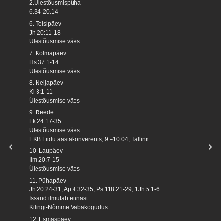
2.Ülestõusmispüha
6.34-20.14
6. Teisipäev
Jh 20:11-18
Ülestõusmise väes
7. Kolmapäev
Hs 37:1-14
Ülestõusmise väes
8. Neljapäev
Kl 3:1-11
Ülestõusmise väes
9. Reede
Lk 24:17-35
Ülestõusmise väes
EKB Liidu aastakonverents, 9.–10.04, Tallinn
10. Laupäev
Ilm 20:7-15
Ülestõusmise väes
11. Pühapäev
Jh 20:24-31; Ap 4:32-35; Ps 118:21-29; 1Jh 5:1-6
Issand ilmutab ennast
Kilingi-Nõmme Vabakogudus
12. Esmaspäev