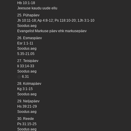
Hb 10:1-18
Jeesuse kaudu uude ellu
25. Pühapäev
Jh 10:11-18; Ap 4:8-12; Ps 118:10-20; 1Jh 3:1-10
Soodus aeg
Evangelist Markuse päev ehk markusepäev
26. Esmaspäev
Esr 1:1-11
Soodus aeg
5.35-21.05
27. Teisipäev
Ii 33:14-33
Soodus aeg
6.31
28. Kolmapäev
Kg 3:1-15
Soodus aeg
29. Neljapäev
Hs 39:21-29
Soodus aeg
30. Reede
Ps 31:15-25
Soodus aeg