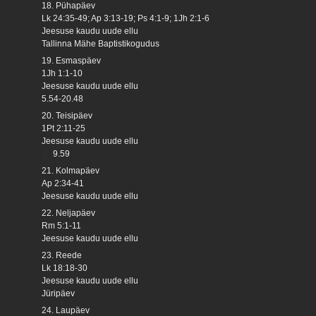
18. Pühapäev
Lk 24:35-49; Ap 3:13-19; Ps 4:1-9; 1Jh 2:1-6
Jeesuse kaudu uude ellu
Tallinna Mähe Baptistikogudus
19. Esmaspäev
1Jh 1:1-10
Jeesuse kaudu uude ellu
5.54-20.48
20. Teisipäev
1Pt 2:11-25
Jeesuse kaudu uude ellu
9.59
21. Kolmapäev
Ap 2:34-41
Jeesuse kaudu uude ellu
22. Neljapäev
Rm 5:1-11
Jeesuse kaudu uude ellu
23. Reede
Lk 18:18-30
Jeesuse kaudu uude ellu
Jüripäev
24. Laupäev