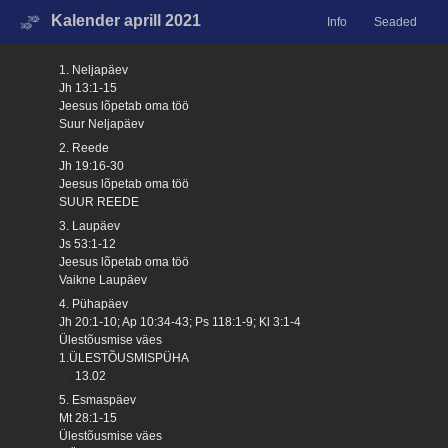
Kalender aprill 2021
Info
Seaded
1. Neljapäev
Jh 13:1-15
Jeesus lõpetab oma töö
Suur Neljapäev
2. Reede
Jh 19:16-30
Jeesus lõpetab oma töö
SUUR REEDE
3. Laupäev
Js 53:1-12
Jeesus lõpetab oma töö
Vaikne Laupäev
4. Pühapäev
Jh 20:1-10; Ap 10:34-43; Ps 118:1-9; Kl 3:1-4
Ülestõusmise väes
1.ÜLESTÕUSMISPÜHA
13.02
5. Esmaspäev
Mt 28:1-15
Ülestõusmise väes