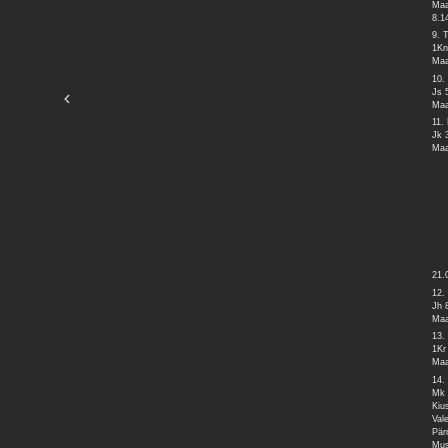
Maa
8.1
9. 
1Kn
Maa
10.
Js 
Maa
11.
Jk 
Maa
21.
12.
Jh 
Maa
13.
1Kr
Maa
14.
Mk 
Kiu
Val
Pär
Mus