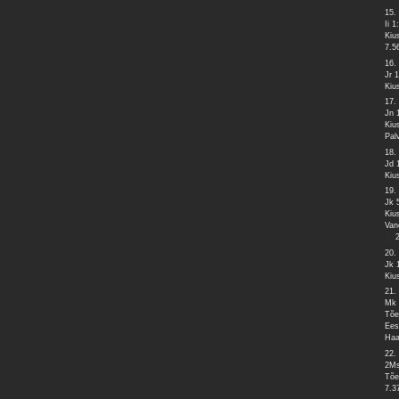
15.
Ii 1
Kiu
7.5
16.
Jr 
Kiu
17.
Jn 
Kiu
Pal
18.
Jd 
Kiu
19.
Jk 
Kiu
Van
20.
Jk 
Kiu
21.
Mk 
Tõe
Ees
Haa
22.
2Ms
Tõe
7.3