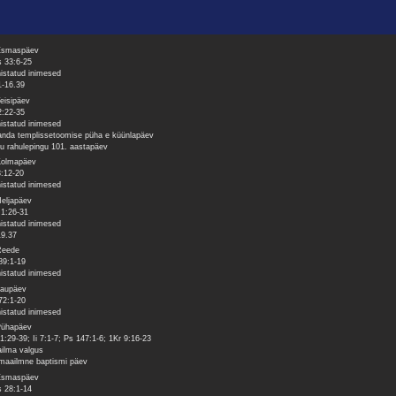
Esmaspäev
 33:6-25
istatud inimesed
1-16.39
Teisipäev
2:22-35
istatud inimesed
anda templissetoomise püha e küünlapäev
tu rahulepingu 101. aastapäev
Kolmapäev
3:12-20
istatud inimesed
Neljapäev
 1:26-31
istatud inimesed
19.37
Reede
89:1-19
istatud inimesed
Laupäev
72:1-20
istatud inimesed
Pühapäev
1:29-39; Ii 7:1-7; Ps 147:1-6; 1Kr 9:16-23
ilma valgus
maailmne baptismi päev
Esmaspäev
 28:1-14