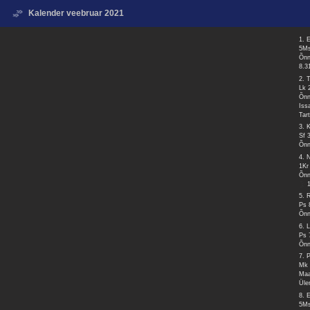
Kalender veebruar 2021
1. 
5Ms
Õnn
8.3
2. 
Lk 
Õnn
Iss
Tar
3. 
Sf 
Õnn
4. 
1Kr
Õnn
5. 
Ps 
Õnn
6. 
Ps 
Õnn
7. 
Mk 
Maa
Üle
8. 
5Ms