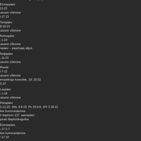
 Esmaspäev
:12-22
satuste võitmine
6-17.15
 Teisipäev
18:18-23
satuste võitmine
 Kolmapäev
1:1-16
satuste võitmine
vepäev – paastuaja algus
 Neljapäev
1:11-23
satuste võitmine
 Reede
5:7-12
satuste võitmine
ematekogu koosolek, 19.-20.02
20.47
 Laupäev
1:1-18
satuste võitmine
 Pühapäev
1:12-15; 1Ms 9:8-15; Ps 25:4-9; 1Pt 3:18-22
line kummardamine
ti baptismi 137. aastapäev
psalu Baptistikogudus
 Esmaspäev
 17:1-7
line kummardamine
7-17.33