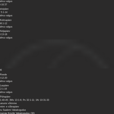
ilma valgus
4-16.57
Teisipäev
 5:1-14
ilma valgus
 Kolmapäev
58:1-12
ilma valgus
 Neljapäev
3:13-18
ilma valgus
06
 Reede
8:12-20
ilma valgus
 Laupäev
 2:1-16
ilma valgus
 Pühapäev
1:40-45; 3Ms 13:1-6; Ps 32:1-11; 1Kr 10:31-33
satuste võitmine
entini- e sõbrapäev
nu Saalemi Vabakogudus
tamäe Kristlik Vabakogudus (30)