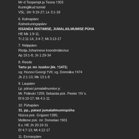
Mr-d Teopempt ja Teona †303
Kuninglikud tunnid
VSL: 1Kr 9:19-27; Lk 3:1-18
6. Kolmapäev
Kolmekuningapäev
ISSANDA RISTIMISE, JUMALAILMUMISE PÜHA
HE Mk 1:9-11.
Tt 2:11-14, 3:4-7; Mt 3:13-17
7. Neljapäev
Ristija Johannese koondmälestus
Ap 19:1-8; Jh 1:29-34
8. Reede
Tartu pr. mr. Issidor jkk. †1472;
vg. Hozevi Georgi †VII; vg. Domniika †474
Jk 2:1-13; Mk 13:1-8
9. Laupäev
Lp. pärast jumalailmumise p.
Mr. Polieukt †259; Sebastia psk. Peeter †IV s.
Ef 6:10-17; Mt 4:1-11
10. Pühapäev
31. pp., pärast jumalailmumispüha
Nüssa psk. Grigoori †395;
Melitene psk. mr. Dometian †601
6.v. HE Jh 20:19-31
Ef 4:7-13; Mt 4:12-17
11. Esmaspäev