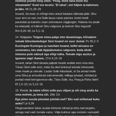
esimese juurde ning ütles: 'Poeg, mine täna tööle mu
viinamäele!' Kuid too kostis: 'Ei taha!', ent hiljem ta kahetses
ja läks.
Mt 21,28–29
Issand, Sa tead, et mõnigi minu antud lubadus täitmata jääb. Sinu
suur arm on see, kui Sulle lausa vastu pannes ometi meelt
parandan ja kaineks saan uskmatuse vägijoogist. Halasta mu peale
ka edaspidi, et käiksin Sinu valguses ja teeksin Sinu tegusid!
Rm 8,26–30; Lk 5,1–11
14. Neljapäev
Tulgem tema palge ette tänamisega, hõisakem
temale kiituslauludega! Sest Issand on suur Jumal.
Ps 95,2–3
Kuningate Kuningas ja isandate Issand, kellel ainsana on
surematus, kes elab ligipääsmatus valguses, keda ükski
inimene pole näinud ega võigi näha. Temale olgu austus ja
igavene vägi! Aamen.
1Tm 6,15–16
Issand, tahan Sind tänada paljude heade andide eest oma elus.
Tänan Sind selle eest, mida Sa oled kinkinud teistele inimestele,
meie maale ja rahvale. Laulan Sulle kiituslaule, et Sa annad meile
oma Sõna ja armurikkad sakramendid, millega juhatad, söödad ja
joodad meid teel igavesse ellu. Tänu Sulle, Isa, Poeg ja Püha Vaim!
Ef 1,3–10; Lk 5,12–16
15. Reede
Ja naine võttis selle puu viljast ja sõi ning andis ka
oma mehele, ja tema sõi.
1Ms 3,6
Ega pime suuda pimedat juhtida teel? Eks nad mõlemad kuku
auku?
Lk 6,39
Hingevaenlane lubas avada inimeste silmad ja teha nad targaks,
astugu nad vaid Jumala vastu. Välja kukkus aga sootuks vastupidi: