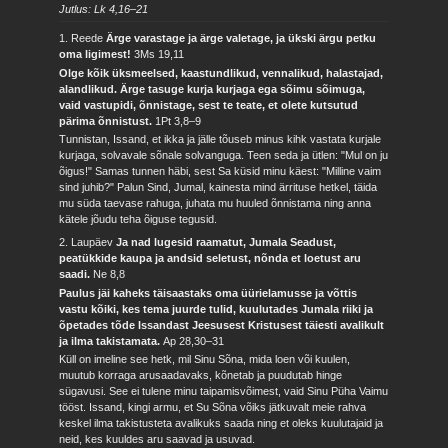
Jutlus: Lk 4,16–21
1. Reede
Ärge varastage ja ärge valetage, ja ükski ärgu petku
oma ligimest!
3Ms 19,11
Olge kõik üksmeelsed, kaastundlikud, vennalikud, halastajad,
alandlikud. Ärge tasuge kurja kurjaga ega sõimu sõimuga,
vaid vastupidi, õnnistage, sest te teate, et olete kutsutud
pärima õnnistust.
1Pt 3,8–9
Tunnistan, Issand, et ikka ja jälle tõuseb minus kihk vastata kurjale
kurjaga, solvavale sõnale solvanguga. Teen seda ja ütlen: "Mul on ju
õigus!" Samas tunnen häbi, sest Sa küsid minu käest: "Milline vaim
sind juhib?" Palun Sind, Jumal, kainesta mind ärrituse hetkel, täida
mu süda taevase rahuga, juhata mu huuled õnnistama ning anna
kätele jõudu teha õiguse tegusid.
2. Laupäev
Ja nad lugesid raamatut, Jumala Seadust,
peatükkide kaupa ja andsid seletust, nõnda et loetust aru
saadi.
Ne 8,8
Paulus jäi kaheks täisaastaks oma üürielamusse ja võttis
vastu kõiki, kes tema juurde tulid, kuulutades Jumala riiki ja
õpetades tõde Issandast Jeesusest Kristusest täiesti avalikult
ja ilma takistamata.
Ap 28,30–31
Küll on imeline see hetk, mil Sinu Sõna, mida loen või kuulen,
muutub korraga arusaadavaks, kõnetab ja puudutab hinge
sügavusi. See ei tulene minu taipamisvõimest, vaid Sinu Püha Vaimu
tööst. Issand, kingi armu, et Su Sõna võiks jätkuvalt meie rahva
keskel ilma takistusteta avalikuks saada ning et oleks kuulutajaid ja
neid, kes kuuldes aru saavad ja usuvad.