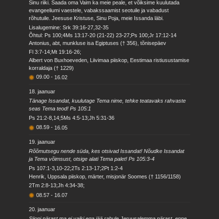
Sinu riiki. Saada oma Vaim ka meie peale, et võiksime kuulutada
evangeeliumi vaestele, vabakssaamist seotuile ja vabadust
rõhutuile. Jeesuse Kristuse, Sinu Poja, meie Issanda läbi.
Lisalugemine: Srk 39:16-27,32-35
Õhtul: Ps 100;4Ms 13:17-20 (21-22) 23-27;Ps 100;Jr 17:12-14
Antonius, abt, munkluse isa Egiptuses († 356), tõnisepäev
Fl 3:7-14;Mt 19:16-26;
Albert von Buxhoeveden, Liivimaa piiskop, Eestimaa ristiusustamise
korraldaja († 1229)
09.00
-
16.02
18. jaanuar
Tänage Issandat, kuulutage Tema nime, tehke teatavaks rahvaste
seas Tema teod! Ps 105:1
Ps 21:2-8,14;5Ms 4:5-13;Jh 5:31-36
08.59
-
16.05
19. jaanuar
Rõõmutsegu nende süda, kes otsivad Issandat! Nõudke Issandat
ja Tema võimsust, otsige alati Tema palet! Ps 105:3-4
Ps 107:1-3,10-22;2Ts 2:13-17;2Pt 1:2-4
Henrik, Uppsala piiskop, märter, misjonär Soomes († 1156/1158)
2Tm 2:8-13;Jh 4:34-38;
08.57
-
16.07
20. jaanuar
Siioni pärast ma ei vaiki ega jää rahule Jeruusalemma pärast, enne