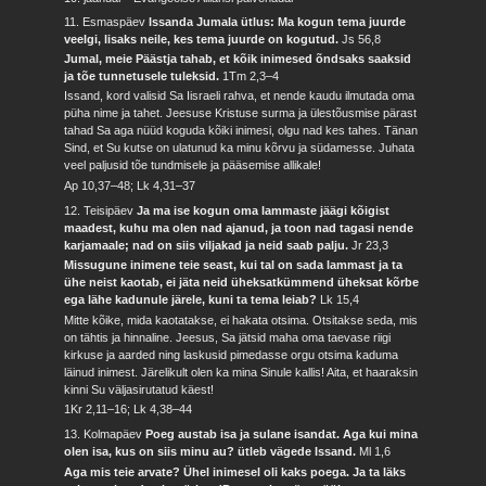
11. Esmaspäev
Issanda Jumala ütlus: Ma kogun tema juurde
veelgi, lisaks neile, kes tema juurde on kogutud.
Js 56,8
Jumal, meie Päästja tahab, et kõik inimesed õndsaks saaksid
ja tõe tunnetusele tuleksid.
1Tm 2,3–4
Issand, kord valisid Sa Iisraeli rahva, et nende kaudu ilmutada oma
püha nime ja tahet. Jeesuse Kristuse surma ja ülestõusmise pärast
tahad Sa aga nüüd koguda kõiki inimesi, olgu nad kes tahes. Tänan
Sind, et Su kutse on ulatunud ka minu kõrvu ja südamesse. Juhata
veel paljusid tõe tundmisele ja pääsemise allikale!
Ap 10,37–48; Lk 4,31–37
12. Teisipäev
Ja ma ise kogun oma lammaste jäägi kõigist
maadest, kuhu ma olen nad ajanud, ja toon nad tagasi nende
karjamaale; nad on siis viljakad ja neid saab palju.
Jr 23,3
Missugune inimene teie seast, kui tal on sada lammast ja ta
ühe neist kaotab, ei jäta neid üheksatkümmend üheksat kõrbe
ega lähe kadunule järele, kuni ta tema leiab?
Lk 15,4
Mitte kõike, mida kaotatakse, ei hakata otsima. Otsitakse seda, mis
on tähtis ja hinnaline. Jeesus, Sa jätsid maha oma taevase riigi
kirkuse ja aarded ning laskusid pimedasse orgu otsima kaduma
läinud inimest. Järelikult olen ka mina Sinule kallis! Aita, et haaraksin
kinni Su väljasirutatud käest!
1Kr 2,11–16; Lk 4,38–44
13. Kolmapäev
Poeg austab isa ja sulane isandat. Aga kui mina
olen isa, kus on siis minu au? ütleb vägede Issand.
Ml 1,6
Aga mis teie arvate? Ühel inimesel oli kaks poega. Ja ta läks