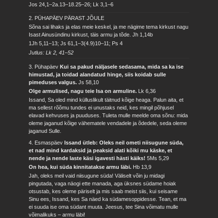
Jos 24,1–2a.13–18.25–26; Lk 3,1–6
2. PÜHAPÄEV PÄRAST JÕULE
Sõna sai lihaks ja elas meie keskel, ja me nägime tema kirkust nagu
Isast Ainusündinu kirkust, täis armu ja tõde.
Jh 1,14b
1Jh 5,11–13; Js 61,1–3(4.9)10–11; Ps 4
Jutlus: Lk 2, 41–52
3. Pühapäev
Kui sa pakud näljasele sedasama, mida sa ka ise
himustad, ja toidad alandatud hinge, siis koidab sulle
pimeduses valgus.
Js 58,10
Olge armulised, nagu teie Isa on armuline.
Lk 6,36
Issand, Sa oled mind külluslikult täitnud kõige heaga. Palun aita, et
ma sellest rõõmu tundes ei unustaks neid, kes mingil põhjusel
elavad kehvuses ja puuduses. Tuleta mulle meelde oma sõnu: mida
oleme jaganud kõige vähematele vendadele ja õdedele, seda oleme
jaganud Sulle.
4. Esmaspäev
Issand ütleb: Oleks neil ometi niisugune süda,
et nad mind kardaksid ja peaksid alati kõiki mu käske, et
nende ja nende laste käsi igavesti hästi käiks!
5Ms 5,29
On hea, kui süda kinnitatakse armu läbi.
Hb 13,9
Jah, oleks meil vaid niisugune süda! Väliselt võin ju midagi
pingutada, vaga näogi ette manada, aga üksnes südame hoiak
otsustab, kes oleme päriselt ja mis saab meist siis, kui seisame
Sinu ees, Issand, kes Sa näed ka südamesoppidesse. Tean, et ma
ei suuda ise oma südant muuta. Jeesus, tee Sina võimatu mulle
võimalikuks – armu läbi!