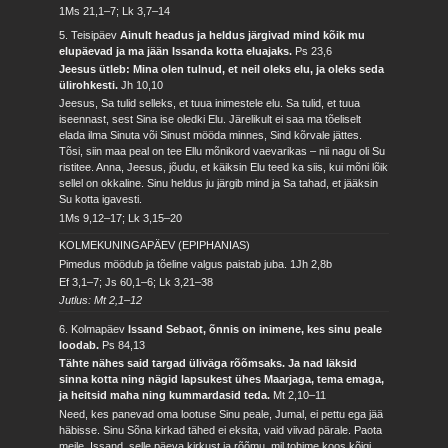
1Ms 21,1–7; Lk 3,7–14
5. Teisipäev
Ainult headus ja heldus järgivad mind kõik mu
elupäevad ja ma jään Issanda kotta eluajaks.
Ps 23,6
Jeesus ütleb: Mina olen tulnud, et neil oleks elu, ja oleks seda
ülirohkesti.
Jh 10,10
Jeesus, Sa tulid selleks, et tuua inimestele elu. Sa tulid, et tuua
iseennast, sest Sina ise oledki Elu. Järelikult ei saa ma tõeliselt
elada ilma Sinuta või Sinust mööda minnes, Sind kõrvale jättes.
Tõsi, siin maa peal on tee Ellu mõnikord vaevarikas – nii nagu oli Su
ristitee. Anna, Jeesus, jõudu, et käiksin Elu teed ka siis, kui mõni lõik
sellel on okkaline. Sinu heldus ju järgib mind ja Sa tahad, et jääksin
Su kotta igavesti.
1Ms 9,12–17; Lk 3,15–20
KOLMEKUNINGAPÄEV (EPIPHANIAS)
Pimedus möödub ja tõeline valgus paistab juba.
1Jh 2,8b
Ef 3,1–7; Js 60,1–6; Lk 3,21–38
Jutlus: Mt 2,1–12
6. Kolmapäev
Issand Sebaot, õnnis on inimene, kes sinu peale
loodab.
Ps 84,13
Tähte nähes said targad üliväga rõõmsaks. Ja nad läksid
sinna kotta ning nägid lapsukest ühes Maarjaga, tema emaga,
ja heitsid maha ning kummardasid teda.
Mt 2,10–11
Need, kes panevad oma lootuse Sinu peale, Jumal, ei pettu ega jää
häbisse. Sinu Sõna kirkad tähed ei eksita, vaid viivad pärale. Paota
meile, Issand, selle päeva kirkust ja rõõmu, mil tohime koos kõigi