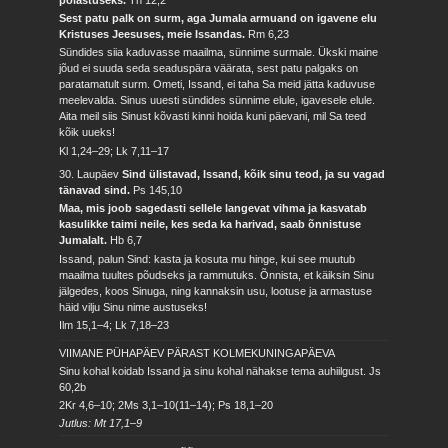
Sest patu palk on surm, aga Jumala armuand on igavene elu
Kristuses Jeesuses, meie Issandas.
Rm 6,23
Sündides siia kaduvasse maailma, sünnime surmale. Ükski maine
jõud ei suuda seda seaduspära väärata, sest patu palgaks on
paratamatult surm. Ometi, Issand, ei taha Sa meid jätta kaduvuse
meelevalda. Sinus uuesti sündides sünnime elule, igavesele elule.
Aita meil siis Sinust kõvasti kinni hoida kuni päevani, mil Sa teed
kõik uueks!
Kl 1,24–29; Lk 7,11–17
30. Laupäev
Sind ülistavad, Issand, kõik sinu teod, ja su vagad
tänavad sind.
Ps 145,10
Maa, mis joob sagedasti sellele langevat vihma ja kasvatab
kasulikke taimi neile, kes seda ka harivad, saab õnnistuse
Jumalalt.
Hb 6,7
Issand, palun Sind: kasta ja kosuta mu hinge, kui see muutub
maailma tuultes põudseks ja rammutuks. Õnnista, et käiksin Sinu
jälgedes, koos Sinuga, ning kannaksin usu, lootuse ja armastuse
häid vilju Sinu nime austuseks!
Ilm 15,1–4; Lk 7,18–23
VIIMANE PÜHAPÄEV PÄRAST KOLMEKUNINGAPÄEVA
Sinu kohal koidab Issand ja sinu kohal nähakse tema auhiilgust.
Js
60,2b
2Kr 4,6–10; 2Ms 3,1–10(11–14); Ps 18,1–20
Jutlus: Mt 17,1–9