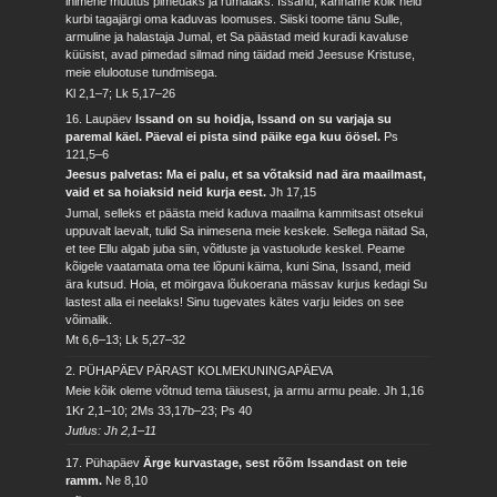
inimene muutus pimedaks ja rumalaks. Issand, kanname kõik neid
kurbi tagajärgi oma kaduvas loomuses. Siiski toome tänu Sulle,
armuline ja halastaja Jumal, et Sa päästad meid kuradi kavaluse
küüsist, avad pimedad silmad ning täidad meid Jeesuse Kristuse,
meie elulootuse tundmisega.
Kl 2,1–7; Lk 5,17–26
16. Laupäev
Issand on su hoidja, Issand on su varjaja su
paremal käel. Päeval ei pista sind päike ega kuu öösel.
Ps
121,5–6
Jeesus palvetas: Ma ei palu, et sa võtaksid nad ära maailmast,
vaid et sa hoiaksid neid kurja eest.
Jh 17,15
Jumal, selleks et päästa meid kaduva maailma kammitsast otsekui
uppuvalt laevalt, tulid Sa inimesena meie keskele. Sellega näitad Sa,
et tee Ellu algab juba siin, võitluste ja vastuolude keskel. Peame
kõigele vaatamata oma tee lõpuni käima, kuni Sina, Issand, meid
ära kutsud. Hoia, et möirgava lõukoerana mässav kurjus kedagi Su
lastest alla ei neelaks! Sinu tugevates kätes varju leides on see
võimalik.
Mt 6,6–13; Lk 5,27–32
2. PÜHAPÄEV PÄRAST KOLMEKUNINGAPÄEVA
Meie kõik oleme võtnud tema täiusest, ja armu armu peale.
Jh 1,16
1Kr 2,1–10; 2Ms 33,17b–23; Ps 40
Jutlus: Jh 2,1–11
17. Pühapäev
Ärge kurvastage, sest rõõm Issandast on teie
ramm.
Ne 8,10