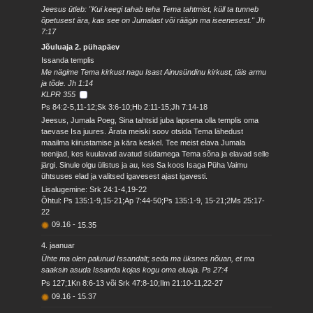
Jeesus ütleb: "Kui keegi tahab teha Tema tahtmist, küll ta tunneb
õpetusest ära, kas see on Jumalast või räägin ma iseenesest." Jh
7:17
Jõuluaja 2. pühapäev
Issanda templis
Me nägime Tema kirkust nagu Isast Ainusündinu kirkust, täis armu
ja tõde. Jh 1:14
KLPR 355
Ps 84:2-5,11-12;Sk 3:6-10;Hb 2:11-15;Jh 7:14-18
Jeesus, Jumala Poeg, Sina tahtsid juba lapsena olla templis oma
taevase Isa juures. Ärata meiski soov otsida Tema lähedust
maailma kiirustamise ja kära keskel. Tee meist elava Jumala
teenijad, kes kuulavad avatud südamega Tema sõna ja elavad selle
järgi. Sinule olgu ülistus ja au, kes Sa koos Isaga Püha Vaimu
ühtsuses elad ja valitsed igavesest ajast igavesti.
Lisalugemine: Srk 24:1-4,19-22
Õhtul: Ps 135:1-9,15-21;Ap 7:44-50;Ps 135:1-9, 15-21;2Ms 25:17-
22
09.16
-
15.35
4. jaanuar
Ühte ma olen palunud Issandalt; seda ma üksnes nõuan, et ma
saaksin asuda Issanda kojas kogu oma eluaja. Ps 27:4
Ps 127;1Kn 8:6-13 või Srk 47:8-10;Ilm 21:10-11,22-27
09.16
-
15.37