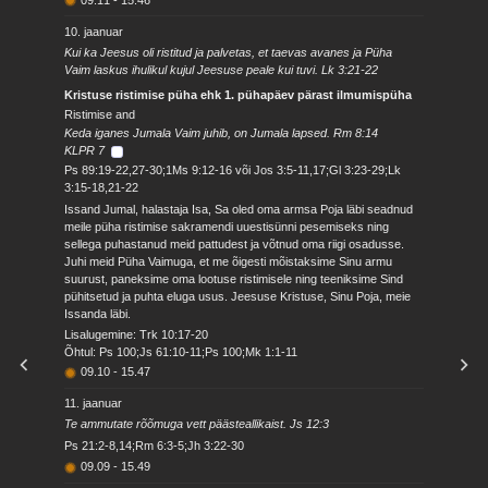
10. jaanuar
Kui ka Jeesus oli ristitud ja palvetas, et taevas avanes ja Püha
Vaim laskus ihulikul kujul Jeesuse peale kui tuvi. Lk 3:21-22
Kristuse ristimise püha ehk 1. pühapäev pärast ilmumispüha
Ristimise and
Keda iganes Jumala Vaim juhib, on Jumala lapsed. Rm 8:14
KLPR 7
Ps 89:19-22,27-30;1Ms 9:12-16 või Jos 3:5-11,17;Gl 3:23-29;Lk
3:15-18,21-22
Issand Jumal, halastaja Isa, Sa oled oma armsa Poja läbi seadnud
meile püha ristimise sakramendi uuestisünni pesemiseks ning
sellega puhastanud meid pattudest ja võtnud oma riigi osadusse.
Juhi meid Püha Vaimuga, et me õigesti mõistaksime Sinu armu
suurust, paneksime oma lootuse ristimisele ning teeniksime Sind
pühitsetud ja puhta eluga usus. Jeesuse Kristuse, Sinu Poja, meie
Issanda läbi.
Lisalugemine: Trk 10:17-20
Õhtul: Ps 100;Js 61:10-11;Ps 100;Mk 1:1-11
09.10
-
15.47
11. jaanuar
Te ammutate rõõmuga vett päästeallikaist. Js 12:3
Ps 21:2-8,14;Rm 6:3-5;Jh 3:22-30
09.09
-
15.49