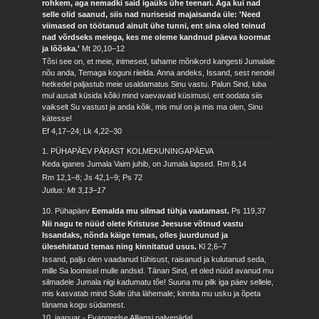
rohkem, aga nemadki said igaüks ühe teenari. Aga kui nad
selle olid saanud, siis nad nurisesid majaisanda üle: 'Need
viimased on töötanud ainult ühe tunni, ent sina oled teinud
nad võrdseks meiega, kes me oleme kandnud päeva koormat
ja lõõska.'
Mt 20,10–12
Tõsi see on, et meie, inimesed, tahame mõnikord kangesti Jumalale
nõu anda, Temaga koguni riielda. Anna andeks, Issand, sest nendel
hetkedel paljastub meie usaldamatus Sinu vastu. Palun Sind, luba
mul ausalt küsida kõiki mind vaevavaid küsimusi, ent oodata siis
vaikselt Su vastust ja anda kõik, mis mul on ja mis ma olen, Sinu
kätesse!
Ef 4,17–24; Lk 4,22–30
1. PÜHAPÄEV PÄRAST KOLMEKUNINGAPÄEVA
Keda iganes Jumala Vaim juhib, on Jumala lapsed.
Rm 8,14
Rm 12,1–8; Js 42,1–9; Ps 72
Jutlus: Mt 3,13–17
10. Pühapäev
Eemalda mu silmad tühja vaatamast.
Ps 119,37
Nii nagu te nüüd olete Kristuse Jeesuse võtnud vastu
Issandaks, nõnda käige temas, olles juurdunud ja
ülesehitatud temas ning kinnitatud usus.
Kl 2,6–7
Issand, palju olen vaadanud tühisust, raisanud ja kulutanud seda,
mille Sa loomisel mulle andsid. Tänan Sind, et oled nüüd avanud mu
silmadele Jumala riigi kadumatu tõe! Suuna mu pilk iga päev sellele,
mis kasvatab mind Sulle üha lähemale; kinnita mu usku ja õpeta
tänama kogu südamest.
10. jaanuar - Evangeelse Alliansi palvenädal