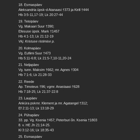
18. Esmaspäev
Aleksandria üpsk-d Atanaasi †373 ja Kirill †444
Hb 3:5-11,17-19; Lk 20:27-44
19. Teisipäev
Vg. Makaari Suur †390;
Efesuse üpsk. Mark †1457
Hb 4:1-13; Lk 21:12-19
Vkj. Kristuse ristimise p.
20. Kolmapäev
Vg. Eufiimi Suur †473
Hb 5:11-6:8; Lk 21:5-7,10-11,20-24
21. Neljapäev
Vg. tunn. Maksim †662; mr. Agnes †304
Hb 7:1-6; Lk 21:28-33
22. Reede
Ap. Timoteus †96; vgmr. Anastaasi †628
Hb 7:18-25; Lk 21:37-22:8
23. Laupäev
Anküra pskmr. Klement ja mr. Agatangel †312;
Ef 2:11-13; Lk 13:18-29
24. Pühapäev
33. pp. Vg. Ksenia †457; Peterburi õn. Ksenia †1803
8. v. HE Jh 21:14-25.
Kl 3:12-16; Lk 18:35-43
25. Esmaspäev