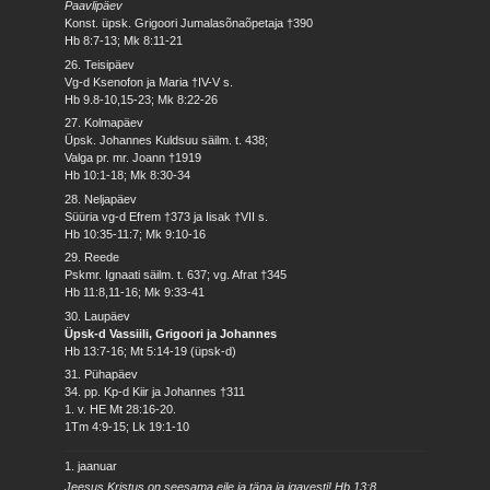
Paavlipäev
Konst. üpsk. Grigoori Jumalasõnaõpetaja †390
Hb 8:7-13; Mk 8:11-21
26. Teisipäev
Vg-d Ksenofon ja Maria †IV-V s.
Hb 9.8-10,15-23; Mk 8:22-26
27. Kolmapäev
Üpsk. Johannes Kuldsuu säilm. t. 438;
Valga pr. mr. Joann †1919
Hb 10:1-18; Mk 8:30-34
28. Neljapäev
Süüria vg-d Efrem †373 ja Iisak †VII s.
Hb 10:35-11:7; Mk 9:10-16
29. Reede
Pskmr. Ignaati säilm. t. 637; vg. Afrat †345
Hb 11:8,11-16; Mk 9:33-41
30. Laupäev
Üpsk-d Vassiili, Grigoori ja Johannes
Hb 13:7-16; Mt 5:14-19 (üpsk-d)
31. Pühapäev
34. pp. Kp-d Kiir ja Johannes †311
1. v. HE Mt 28:16-20.
1Tm 4:9-15; Lk 19:1-10
1. jaanuar
Jeesus Kristus on seesama eile ja täna ja igavesti! Hb 13:8