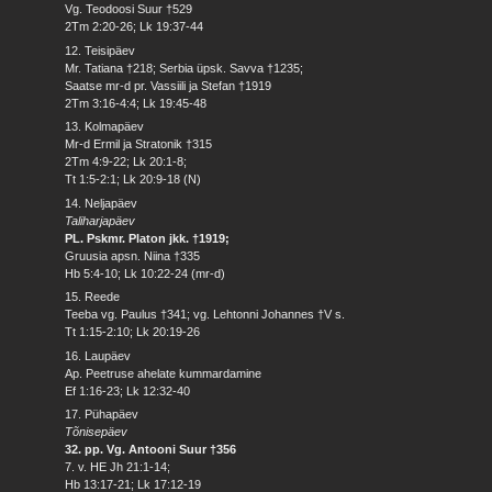
Vg. Teodoosi Suur †529
2Tm 2:20-26; Lk 19:37-44
12. Teisipäev
Mr. Tatiana †218; Serbia üpsk. Savva †1235;
Saatse mr-d pr. Vassiili ja Stefan †1919
2Tm 3:16-4:4; Lk 19:45-48
13. Kolmapäev
Mr-d Ermil ja Stratonik †315
2Tm 4:9-22; Lk 20:1-8;
Tt 1:5-2:1; Lk 20:9-18 (N)
14. Neljapäev
Taliharjapäev
PL. Pskmr. Platon jkk. †1919;
Gruusia apsn. Niina †335
Hb 5:4-10; Lk 10:22-24 (mr-d)
15. Reede
Teeba vg. Paulus †341; vg. Lehtonni Johannes †V s.
Tt 1:15-2:10; Lk 20:19-26
16. Laupäev
Ap. Peetruse ahelate kummardamine
Ef 1:16-23; Lk 12:32-40
17. Pühapäev
Tõnisepäev
32. pp. Vg. Antooni Suur †356
7. v. HE Jh 21:1-14;
Hb 13:17-21; Lk 17:12-19