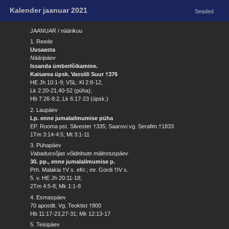
Kalender jaanuar 2021
Seaded
JAANUAR / näärikuu
1. Reede
Uusaasta
Nääripäev
Issanda ümberlõikamine.
Kaisarea üpsk. Vassiili Suur †376
HE Jh 10:1-9; VSL: Kl 2:8-12,
Lk 2:20-21,40-52 (püha);
Hb 7:26-8:2, Lk 6:17-23 (üpsk.)
2. Laupäev
Lp. enne jumalailmumise püha
EP. Rooma pst. Silvester †335; Saarovi vg. Serafim †1833
1Tm 3:14-4:5; Mt 3:1-11
3. Pühapäev
Vabadussõjas võidelnute mälestuspäev
30. pp., enne jumalailmumise p.
Prh. Malakia †V s. eKr.; mr. Gordi †IV s.
5. v. HE Jh 20:11-18;
2Tm 4:5-8; Mk 1:1-8
4. Esmaspäev
70 apostlit. Vg. Teoktist †800
Hb 11:17-23,27-31; Mk 12:13-17
5. Teisipäev