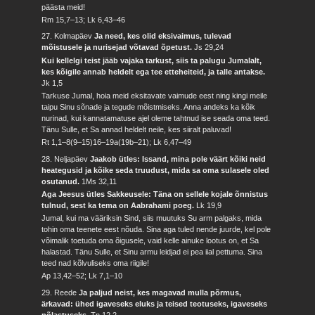
päästa meid!
Rm 15,7–13; Lk 6,43–46
27. Kolmapäev
Ja need, kes olid eksivaimus, tulevad
mõistusele ja nurisejad võtavad õpetust.
Js 29,24
Kui kellelgi teist jääb vajaka tarkust, siis ta palugu Jumalalt,
kes kõigile annab heldelt ega tee etteheiteid, ja talle antakse.
Jk 1,5
Tarkuse Jumal, hoia meid eksitavate vaimude eest ning kingi meile
taipu Sinu sõnade ja tegude mõistmiseks. Anna andeks ka kõik
nurinad, kui kannatamatuse ajel oleme tahtnud ise seada oma teed.
Tänu Sulle, et Sa annad heldelt neile, kes siiralt paluvad!
Rt 1,1–8(9–15)16–19a(19b–21); Lk 6,47–49
28. Neljapäev
Jaakob ütles: Issand, mina pole väärt kõiki neid
heategusid ja kõike seda truudust, mida sa oma sulasele oled
osutanud.
1Ms 32,11
Aga Jeesus ütles Sakkeusele: Täna on sellele kojale õnnistus
tulnud, sest ka tema on Aabrahami poeg.
Lk 19,9
Jumal, kui ma vääriksin Sind, siis muutuks Su arm palgaks, mida
tohin oma teenete eest nõuda. Sina aga tuled nende juurde, kel pole
võimalik toetuda oma õigusele, vaid kelle ainuke lootus on, et Sa
halastad. Tänu Sulle, et Sinu armu leidjad ei pea iial pettuma. Sina
teed nad kõlvuliseks oma riigile!
Ap 13,42–52; Lk 7,1–10
29. Reede
Ja paljud neist, kes magavad mulla põrmus,
ärkavad: ühed igaveseks eluks ja teised teotuseks, igaveseks
põlastuseks.
Tn 12,2