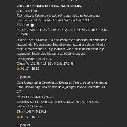
Jeesuse nimepäev ehk uusaasta (nääripäev)
Jeesuse nimel
Kõik, mida te iial teete sõnaga või teoga, seda tehke Issanda
Jeesuse nimel, Tema läbi Jumalat Isa tänades! Kl 3:17
KLPR 45
Ps 8:2–10;Js 42:5–8 või 1Ms 8:13–22;Ap 4:24–30 või Ilm 3:7–8;Mt
4:12–16
Issand Jeesus Kristus, Sa tulid kaduvasse maailma, et anda meile
igavene elu. Me alustame Sinu nimel uut aastat ja palume: kinnita
meid, et võtaksime usus ja lootuses vastu selle aasta rõõmud ja
raskused. Sinule olgu ülistus ja au nüüd ja igavesti.
Lisalugemine: Srk 24:5-31
Õhtul: Ps 131;Jk 4:13-15 või 1Ms 17:1–8;
09.17
-
15.32
2. jaanuar
Olge juurdunud ja ülesehitatud Kristuses Jeesuses ning kinnitatud
usus, nõnda nagu teid on õpetatud, ja olge ülevoolavad tänus. Kl
2:7
Ps 33:13-22;5Ms 33:26-28;
Basileios Suur († 379) ja Gregorios Nazianzosest († u 390),
piiskopid, kirikuisad
2Tm 4:1-8;Mt 5:13-19;
09.17
-
15.34
3. jaanuar