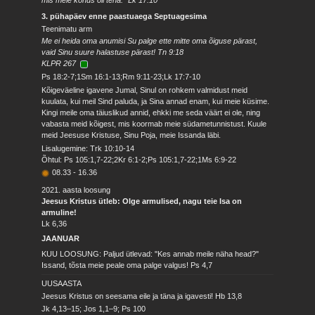
mis meie kohus oli teha." Lk 17:10
3. pühapäev enne paastuaega Septuagesima
Teenimatu arm
Me ei heida oma anumisi Su palge ette mitte oma õiguse pärast,
vaid Sinu suure halastuse pärast! Tn 9:18
KLPR 267
Ps 18:2-7;1Sm 16:1-13;Rm 9:11-23;Lk 17:7-10
Kõigeväeline igavene Jumal, Sinul on rohkem valmidust meid
kuulata, kui meil Sind paluda, ja Sina annad enam, kui meie küsime.
Kingi meile oma täiuslikud annid, ehkki me seda väärt ei ole, ning
vabasta meid kõigest, mis koormab meie südametunnistust. Kuule
meid Jeesuse Kristuse, Sinu Poja, meie Issanda läbi.
Lisalugemine: Trk 10:10-14
Õhtul: Ps 105:1,7-22;2Kr 6:1-2;Ps 105:1,7-22;1Ms 6:9-22
08.33
-
16.36
2021. aasta loosung
Jeesus Kristus ütleb: Olge armulised, nagu teie Isa on
armuline!
Lk 6,36
JAANUAR
KUU LOOSUNG: Paljud ütlevad: "Kes annab meile näha head?"
Issand, tõsta meie peale oma palge valgus!
Ps 4,7
UUSAASTA
Jeesus Kristus on seesama eile ja täna ja igavesti!
Hb 13,8
Jk 4,13–15; Jos 1,1–9; Ps 100