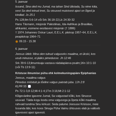
5. jaanuar
Issand, Sina oled mu Jumal, ma tahan Sind ülistada, Su nime kiita,
sest Sa oled teinud imet, Su otsused muistsest ajast on õiged ja
kindlad. Js 25:1
Ps 128;Ilm 5:6-14 või Srk 36:18-22;Lk 24:30-32
Hans Tiismann, misjonär Palestiinas, Ida-Aafrikas ja Brasiilias,
afrikanist, esimene eestlasest misjonär († 1886)
† 1974 Johannes Oskar Lauri, E.E.L.K. piiskop 1957–64, E.E.L.K.
peapiiskop 1964–71
09.15
-
15.38
6. jaanuar
Jeesus ütleb: Mina olen tulnud valguseks maailma, et ükski, kes
usub minusse, ei jääks pimedusse. Jh 12:46
Srk 39:6-13;ilmumisaja vastava nädalapäeva psalm;1Kn 10:1-10
(või Tb 13:9-11)
Kristuse ilmumise püha ehk kolmekuningapäev Epiphanias
Jeesus, maailma valgus
Pimedus möödub ja tõeline valgus paistab juba. 1Jh 2:8
KLPR 55
Ps 72:1-3,8-12;Mi 4:1-4;1Tm 3:16;Mt 2:1-12
Kõigeväeline igavene Jumal, Sa valgustad kõiki, kes Sinusse
usuvad. Täida kogu loodu oma valgusega ja õpeta kõiki maailma
rahvaid tundma Sinu kirkust. Seda palume Jeesuse Kristuse, meie
Issanda läbi, kes koos Sinuga Püha Vaimu ühtsuses elab ja valitseb
igavesest ajast igavesti.