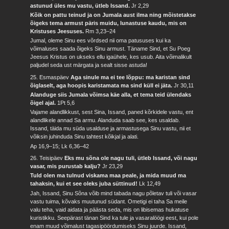
astunud üles mu vastu, ütleb Issand.
Jr 2,29
Kõik on pattu teinud ja on Jumala aust ilma ning mõistetakse
õigeks tema armust päris muidu, lunastuse kaudu, mis on
Kristuses Jeesuses.
Rm 3,23–24
Jumal, oleme Sinu ees võrdsed nii oma patususes kui ka
võimaluses saada õigeks Sinu armust. Täname Sind, et Su Poeg
Jeesus Kristus on ukseks ellu igaühele, kes usub. Aita võimalikult
paljudel seda ust märgata ja sealt sisse astuda!
25. Esmaspäev
Aga sinule ma ei tee lõppu: ma karistan sind
õiglaselt, aga hoopis karistamata ma sind küll ei jäta.
Jr 30,11
Alanduge siis Jumala võimsa käe alla, et tema teid ülendaks
õigel ajal.
1Pt 5,6
Vajame alandlikkust, sest Sina, Issand, paned kõrkidele vastu, ent
alandlikele annad Sa armu. Alanduda saab see, kes usaldab.
Issand, täida mu süda usalduse ja armastusega Sinu vastu, nii et
võiksin juhinduda Sinu tahtest kõikjal ja alati.
Ap 16,9–15; Lk 6,36–42
26. Teisipäev
Eks mu sõna ole nagu tuli, ütleb Issand, või nagu
vasar, mis purustab kalju?
Jr 23,29
Tuld olen ma tulnud viskama maa peale, ja mida muud ma
tahaksin, kui et see oleks juba süttinud!
Lk 12,49
Jah, Issand, Sinu Sõna võib mind tabada nagu põletav tuli või vasar
vastu tuima, kõvaks muutunud südant. Ometigi ei taha Sa meile
valu teha, vaid aidata ja päästa seda, mis on libisemas hukatuse
kuristikku. Seepärast tänan Sind ka tule ja vasaralöögi eest, kui pole
enam muud võimalust tagasipöördumiseks Sinu juurde. Issand,