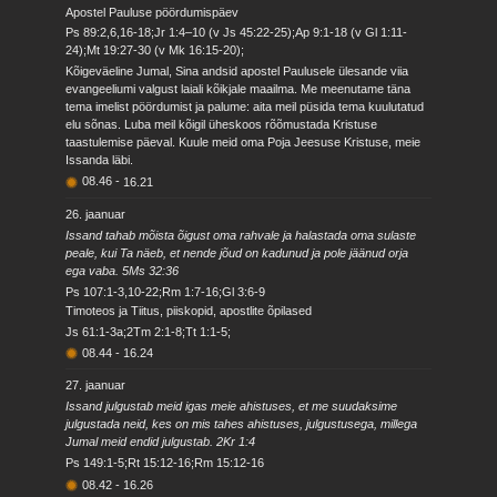
Apostel Pauluse pöördumispäev
Ps 89:2,6,16-18;Jr 1:4–10 (v Js 45:22-25);Ap 9:1-18 (v Gl 1:11-
24);Mt 19:27-30 (v Mk 16:15-20);
Kõigeväeline Jumal, Sina andsid apostel Paulusele ülesande viia
evangeeliumi valgust laiali kõikjale maailma. Me meenutame täna
tema imelist pöördumist ja palume: aita meil püsida tema kuulutatud
elu sõnas. Luba meil kõigil üheskoos rõõmustada Kristuse
taastulemise päeval. Kuule meid oma Poja Jeesuse Kristuse, meie
Issanda läbi.
08.46
-
16.21
26. jaanuar
Issand tahab mõista õigust oma rahvale ja halastada oma sulaste
peale, kui Ta näeb, et nende jõud on kadunud ja pole jäänud orja
ega vaba. 5Ms 32:36
Ps 107:1-3,10-22;Rm 1:7-16;Gl 3:6-9
Timoteos ja Tiitus, piiskopid, apostlite õpilased
Js 61:1-3a;2Tm 2:1-8;Tt 1:1-5;
08.44
-
16.24
27. jaanuar
Issand julgustab meid igas meie ahistuses, et me suudaksime
julgustada neid, kes on mis tahes ahistuses, julgustusega, millega
Jumal meid endid julgustab. 2Kr 1:4
Ps 149:1-5;Rt 15:12-16;Rm 15:12-16
08.42
-
16.26