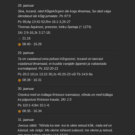
28. jaanuar
Sina, Issand, oled Kõigekõrgem üle kogu ilmamaa, Sa oled väga
ülendatud üle kõigi jumalate. Ps 97:9
Ps 99;Ap 13:42-52;Rm 16:1-3,25-27
Thomas Aquinost, preester, kiriku õpetaja († 1274)
1Kr 2:9-16;Jk 3:17-18;
21.16
08.40
-
16.29
29. jaanuar
Ta on vaadanud oma pühast kõrgusest, Issand on taevast
vaadanud ilmamaad, et kuulda vangide ägamist ja vabastada
surmalapsed. Ps 102:20-21
Ps 20:2-10;Lk 13:22-30;Js 45:20-23 või Tb 14:6-9a
08.38
-
16.31
30. jaanuar
Otsekui meil on küllaga Kristuse kannatusi, nõnda on meil küllaga
ka julgustust Kristuse kaudu. 2Kr 1:5
Ps 110:1-4;Ilm 15:1-4;
08.35
-
16.34
31. jaanuar
Jeesus ütleb: "Nõnda ka teie: kui te olete teinud kõik, mida teil on
kästud, siis öelge: Me oleme tühised sulased, me oleme ju teinud,