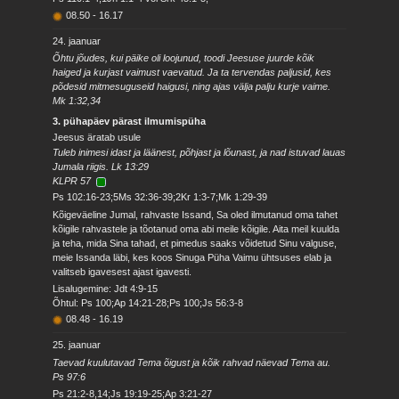
08.50
-
16.17
24. jaanuar
Õhtu jõudes, kui päike oli loojunud, toodi Jeesuse juurde kõik
haiged ja kurjast vaimust vaevatud. Ja ta tervendas paljusid, kes
põdesid mitmesuguseid haigusi, ning ajas välja palju kurje vaime.
Mk 1:32,34
3. pühapäev pärast ilmumispüha
Jeesus äratab usule
Tuleb inimesi idast ja läänest, põhjast ja lõunast, ja nad istuvad lauas
Jumala riigis. Lk 13:29
KLPR 57
Ps 102:16-23;5Ms 32:36-39;2Kr 1:3-7;Mk 1:29-39
Kõigeväeline Jumal, rahvaste Issand, Sa oled ilmutanud oma tahet
kõigile rahvastele ja tõotanud oma abi meile kõigile. Aita meil kuulda
ja teha, mida Sina tahad, et pimedus saaks võidetud Sinu valguse,
meie Issanda läbi, kes koos Sinuga Püha Vaimu ühtsuses elab ja
valitseb igavesest ajast igavesti.
Lisalugemine: Jdt 4:9-15
Õhtul: Ps 100;Ap 14:21-28;Ps 100;Js 56:3-8
08.48
-
16.19
25. jaanuar
Taevad kuulutavad Tema õigust ja kõik rahvad näevad Tema au.
Ps 97:6
Ps 21:2-8,14;Js 19:19-25;Ap 3:21-27