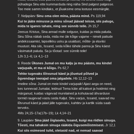
pühadega Sinu ette kummarduda ning näha Sind palgest palgesse.
Tee meie samm kindlaks, et jõuaksime oma lootuse eesmärgile.
7. Neljapäev
Sinu oma olen mina, päästa mind.
Ps 119,94
Kui te jääte minusse ja minu sõnad jäävad teisse, siis paluge,
mida te iganes tahate, ning see sünnib teile.
Jh 15,7
Jeesus Kristus, Sina annad mulle selguse, kuidas ja mida paluda.
Sinu Sõna näitab seda, mida me üle kõige vajame – nimelt pattude
andekssaamist, lapselikku usku ja usaldust, mõtte- ja eluviisi
muutust. Aita siis, Issand, seda kõike tähele panna ja Sinu käest
väsimatult paluda. Sa ju tõotad: see sünnib teile!
1Jh 3,1–6; Lk 4,1–13
8. Reede
Üksnes Jumal on mu kalju ja mu pääste, mu kindel
varjupaik, et ma ei kõigu.
Ps 62,7
Tehke tugevaks lõtvunud käed ja jõuetud põlved ja
õgvendage teerajad oma jalgadele.
Hb 12,12–13
Imeline sõna: Jumal on meie kindel varjupaik! Ajast aega on need,
kes tunnevad Jumalat, leidnud Tema käte all kaitset ja hoidmist ning
märganud, kuidas vägevad murelained ja kohutavad ähvarduse
tormid raugevad vastu seda Kaljut. Sinu varjus, Issand, saavad mu
lõtvunud käed ja jalad jälle tugevaks, kahtlev ja kartlik süda saab
terveks.
4Ms 24,15–17a(17b–19); Lk 4,14–21
9. Laupäev
Sina jääd õiglaseks, Issand, kuigi ma riidlen sinuga.
Tõesti, ma tahaksin sinuga rääkida õigusemõistmisest.
Jr 12,1
Kui siis esimesed tulid, oletasid nad, et nemad saavad