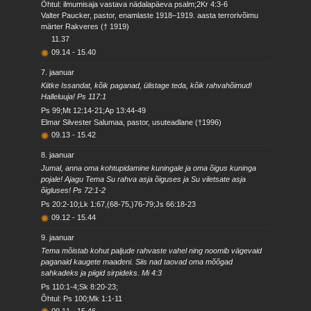
Õhtul: ilmumisaja vastava nädalapäeva psalm;2Kr 4:3-6
Valter Paucker, pastor, enamlaste 1918–1919. aasta terrorivõimu
märter Rakveres († 1919)
11.37
09.14
-
15.40
7. jaanuar
Kiitke Issandat, kõik paganad, ülistage teda, kõik rahvahõimud!
Halleluuja! Ps 117:1
Ps 99;Mt 12:14-21;Ap 13:44-49
Elmar Silvester Salumaa, pastor, usuteadlane (†1996)
09.13
-
15.42
8. jaanuar
Jumal, anna oma kohtupidamine kuningale ja oma õigus kuninga
pojale! Ajagu Tema Su rahva asja õiguses ja Su viletsate asja
õigluses! Ps 72:1-2
Ps 20:2-10;Lk 1:67,(68-75,)76-79;Js 66:18-23
09.12
-
15.44
9. jaanuar
Tema mõistab kohut paljude rahvaste vahel ning noomib vägevaid
paganaid kaugete maadeni. Siis nad taovad oma mõõgad
sahkadeks ja piigid sirpideks. Mi 4:3
Ps 110:1-4;Sk 8:20-23;
Õhtul: Ps 100;Mk 1:1-11
09.11
-
15.46