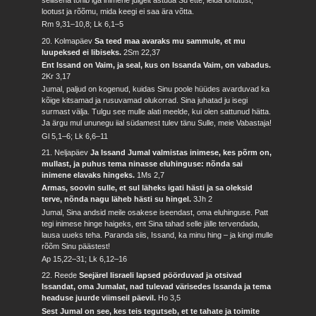
sellisena tohib iga inimene julgelt astuda Su ette, leida lohutust,
lootust ja rõõmu, mida keegi ei saa ära võtta.
Rm 9,31–10,8; Lk 6,1–5
20. Kolmapäev
Sa teed maa avaraks mu sammule, et mu
luupeksed ei libiseks.
2Sm 22,37
Ent Issand on Vaim, ja seal, kus on Issanda Vaim, on vabadus.
2Kr 3,17
Jumal, paljud on kogenud, kuidas Sinu poole hüüdes avarduvad ka
kõige kitsamad ja rusuvamad olukorrad. Sina juhatad ju isegi
surmast välja. Tulgu see mulle alati meelde, kui olen sattunud hätta.
Ja ärgu mul ununegu iial südamest tulev tänu Sulle, meie Vabastaja!
Gl 5,1–6; Lk 6,6–11
21. Neljapäev
Ja Issand Jumal valmistas inimese, kes põrm on,
mullast, ja puhus tema ninasse eluhinguse: nõnda sai
inimene elavaks hingeks.
1Ms 2,7
Armas, soovin sulle, et sul läheks igati hästi ja sa oleksid
terve, nõnda nagu läheb hästi su hingel.
3Jh 2
Jumal, Sina andsid meile osakese iseendast, oma eluhinguse. Patt
tegi inimese hinge haigeks, ent Sina tahad selle jälle tervendada,
lausa uueks teha. Paranda siis, Issand, ka minu hing – ja kingi mulle
rõõm Sinu päästest!
Ap 15,22–31; Lk 6,12–16
22. Reede
Seejärel Iisraeli lapsed pöörduvad ja otsivad
Issandat, oma Jumalat, nad tulevad värisedes Issanda ja tema
headuse juurde viimseil päevil.
Ho 3,5
Sest Jumal on see, kes teis tegutseb, et te tahate ja toimite