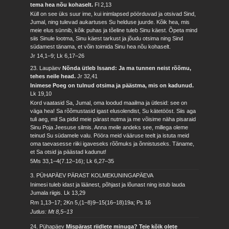
tema hea nõu kohaselt.
Fl 2,13
Küll on see üks suur ime, kui inimlapsed pöörduvad ja otsivad Sind,
Jumal, ning tulevad aukartuses Su helduse juurde. Kõik hea, mis
meie elus sünnib, kõik puhas ja tõeline tuleb Sinu käest. Õpeta mind
siis Sinule lootma, Sinu käest tarkust ja jõudu otsima ning Sind
südamest tänama, et võin toimida Sinu hea nõu kohaselt.
Jr 14,1–9; Lk 6,17–26
23. Laupäev
Nõnda ütleb Issand: Ja ma tunnen neist rõõmu,
tehes neile head.
Jr 32,41
Inimese Poeg on tulnud otsima ja päästma, mis on kadunud.
Lk 19,10
Kord vaatasid Sa, Jumal, oma loodud maailma ja ütlesid: see on
väga hea! Sa rõõmustasid igast elusolendist, Su kätetööst. Siis aga
tuli aeg, mil Sa pidid meie pärast nutma ja me võisime näha pisaraid
Sinu Poja Jeesuse silmis. Anna meile andeks see, millega oleme
teinud Su südamele valu. Pööra meid vääruse teelt ja istuta meid
oma taevasesse riiki igaveseks rõõmuks ja õnnistuseks. Täname,
et Sa otsid ja päästad kadunut!
5Ms 33,1–4(7.12–16); Lk 6,27–35
3. PÜHAPÄEV PÄRAST KOLMEKUNINGAPÄEVA
Inimesi tuleb idast ja läänest, põhjast ja lõunast ning istub lauda
Jumala riigis.
Lk 13,29
Rm 1,13–17; 2Kn 5,(1–8)9–15(16–18)19a; Ps 16
Jutlus: Mt 8,5–13
24. Pühapäev
Mispärast riidlete minuga? Teie kõik olete