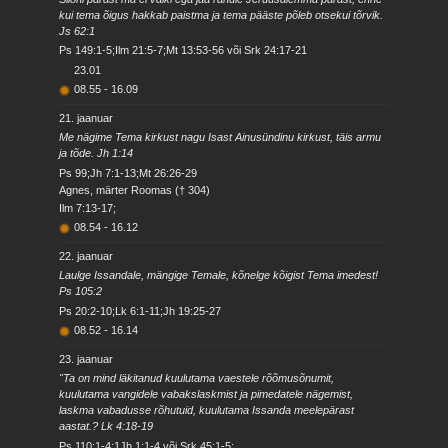
kui tema õigus hakkab paistma ja tema pääste põleb otsekui tõrvik.
Js 62:1
Ps 149:1-5;Ilm 21:5-7;Mt 13:53-56 või Srk 24:17-21
23.01
08.55
-
16.09
21. jaanuar
Me nägime Tema kirkust nagu Isast Ainusündinu kirkust, täis armu
ja tõde. Jh 1:14
Ps 99;Jh 7:1-13;Mt 26:26-29
Agnes, märter Roomas († 304)
Ilm 7:13-17;
08.54
-
16.12
22. jaanuar
Laulge Issandale, mängige Temale, kõnelge kõigist Tema imedest!
Ps 105:2
Ps 20:2-10;Lk 6:1-11;Jh 19:25-27
08.52
-
16.14
23. jaanuar
"Ta on mind läkitanud kuulutama vaestele rõõmusõnumit,
kuulutama vangidele vabakslaskmist ja pimedatele nägemist,
laskma vabadusse rõhutuid, kuulutama Issanda meelepärast
aastat.? Lk 4:18-19
Ps 110:1-4;1Jh 1:1-4 või Srk 45:1-5;