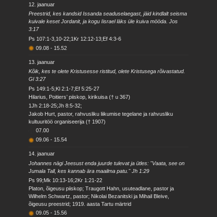
12. jaanuar
Preestrid, kes kandsid Issanda seaduselaegast, jäid kindlalt seisma
kuivale keset Jordanit, ja kogu Iisrael läks üle kuiva mööda. Jos
3:17
Ps 107:1-3,10-22;1Kr 12:12-13;Ef 4:3-6
09.08
-
15.52
13. jaanuar
Kõik, kes te olete Kristusesse ristitud, olete Kristusega rõivastatud.
Gl 3:27
Ps 149:1-5;Kl 2:1-7;Ef 5:25-27
Hilarius, Poitiers’ piiskop, kirikuisa († u 367)
1Jh 2:18-25;Jh 8:5-32;
Jakob Hurt, pastor, rahvusliku liikumise tegelane ja rahvusliku
kultuuritöö organiseerija († 1907)
07.00
09.06
-
15.54
14. jaanuar
Johannes nägi Jeesust enda juurde tulevat ja ütles: "Vaata, see on
Jumala Tall, kes kannab ära maailma patu." Jh 1:29
Ps 99;Mk 10:13-16;2Kr 1:21-22
Platon, õigeusu piiskop; Traugott Hahn, usuteadlane, pastor ja
Wilhelm Schwartz, pastor; Nikolai Bezanitski ja Mihail Bleive,
õigeusu preestrid; 1919. aasta Tartu märtrid
09.05
-
15.56