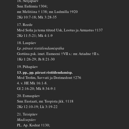
16. Neljapäev
Smr. Eufiimia †304;
mr. Melitiina † 138; mr. Ludmilla †920
2Kr 10:7-18; Mk 3:28-35
17. Reede
Mr-d Sofia ja tema tütred Usk, Lootus ja Armastus †137
2Kr 11:5-21; Mk 4:1-9
18. Laupäev
Lp. pärast ristiülendamispüha
Gortüna psk. imet. Eumeeni †VII s.: mr. Ariadne †II s.
1Kr 1:26-29; Jh 8:21-30
19. Pühapäev
13. pp., pp. pärast ristiülendamisp.
Mr-d Trofim, Savvati ja Dorimedont †276
4. v. HE Mk 16:1-8.
Gl 2:16-20; Mk 8:34-9:1
20. Esmaspäev
Smr. Eustaati, mr. Teopista jkk. †118
2Kr 12:10-19; Lk 3:19-22
21. Teisipäev
Madisepäev
PL. Ap. Kodrat †130;