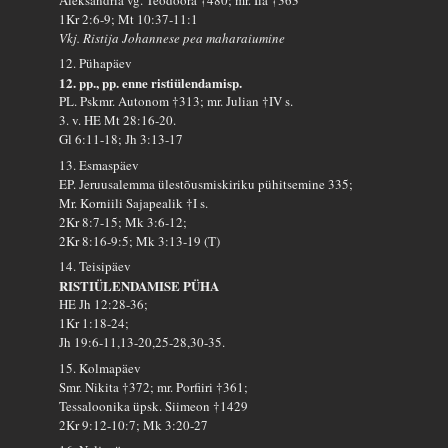
1Kr 2:6-9; Mt 10:37-11:1
Vkj. Ristija Johannese pea maharaiumine
12. Pühapäev
12. pp., pp. enne ristiülendamisp.
PL. Pskmr. Autonom †313; mr. Julian †IV s.
3. v. HE Mt 28:16-20.
Gl 6:11-18; Jh 3:13-17
13. Esmaspäev
EP. Jeruusalemma ülestõusmiskiriku pühitsemine 335;
Mr. Korniili Sajapealik †I s.
2Kr 8:7-15; Mk 3:6-12;
2Kr 8:16-9:5; Mk 3:13-19 (T)
14. Teisipäev
RISTIÜLENDAMISE PÜHA
HE Jh 12:28-36;
1Kr 1:18-24;
Jh 19:6-11,13-20,25-28,30-35.
15. Kolmapäev
Smr. Nikita †372; mr. Porfiiri †361;
Tessaloonika üpsk. Siimeon †1429
2Kr 9:12-10:7; Mk 3:20-27