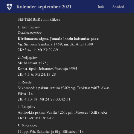
Kalender september 2021
Info
Seaded
SEPTEMBER / mihklikuu
1. Kolmapäev
Teadmistepäev
Kirikuaasta algus. Jumala loodu kaitsmise päev.
Vg. Siimeon Sambnik †459; mr. dk. Aital †380
2Kr 3:4-11; Mt 23:29-39
2. Neljapäev
Mr. Mamant †275;
Konst. üpsk. Johannes Paastuja †595
2Kr 4:1-6; Mt 24:13-28
3. Reede
Nikomeedia pskmr. Antim †302; vg. Teoktist †467; dk-ss
Fiiva †I s.
2Kr 4:13-18; Mt 24:27-33,42-51
4. Laupäev
Antiookia pskmr. Vavila †251; prh. Mooses †XIII s. eKr
1Kr 1:3-9; Mt 19:3-12
5. Pühapäev
11. pp. Prh. Sakarias ja õigl Eliisabet †I s.