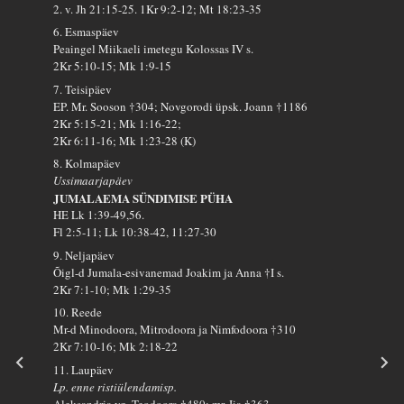
2. v. Jh 21:15-25. 1Kr 9:2-12; Mt 18:23-35
6. Esmaspäev
Peaingel Miikaeli imetegu Kolossas IV s.
2Kr 5:10-15; Mk 1:9-15
7. Teisipäev
EP. Mr. Sooson †304; Novgorodi üpsk. Joann †1186
2Kr 5:15-21; Mk 1:16-22;
2Kr 6:11-16; Mk 1:23-28 (K)
8. Kolmapäev
Ussimaarjapäev
JUMALAEMA SÜNDIMISE PÜHA
HE Lk 1:39-49,56.
Fl 2:5-11; Lk 10:38-42, 11:27-30
9. Neljapäev
Õigl-d Jumala-esivanemad Joakim ja Anna †I s.
2Kr 7:1-10; Mk 1:29-35
10. Reede
Mr-d Minodoora, Mitrodoora ja Nimfodoora †310
2Kr 7:10-16; Mk 2:18-22
11. Laupäev
Lp. enne ristiülendamisp.
Aleksandria vg. Teodoora †480; mr. Iia †363