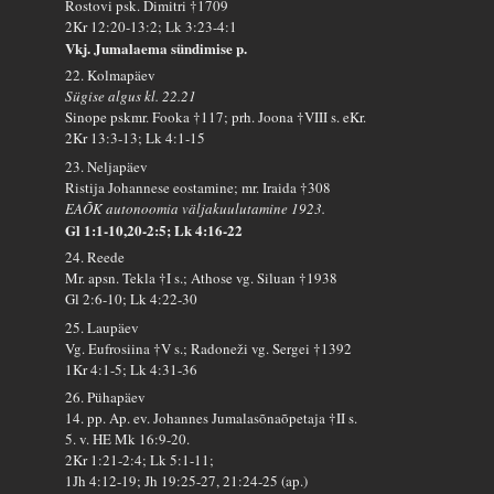
Rostovi psk. Dimitri †1709
2Kr 12:20-13:2; Lk 3:23-4:1
Vkj. Jumalaema sündimise p.
22. Kolmapäev
Sügise algus kl. 22.21
Sinope pskmr. Fooka †117; prh. Joona †VIII s. eKr.
2Kr 13:3-13; Lk 4:1-15
23. Neljapäev
Ristija Johannese eostamine; mr. Iraida †308
EAÕK autonoomia väljakuulutamine 1923.
Gl 1:1-10,20-2:5; Lk 4:16-22
24. Reede
Mr. apsn. Tekla †I s.; Athose vg. Siluan †1938
Gl 2:6-10; Lk 4:22-30
25. Laupäev
Vg. Eufrosiina †V s.; Radoneži vg. Sergei †1392
1Kr 4:1-5; Lk 4:31-36
26. Pühapäev
14. pp. Ap. ev. Johannes Jumalasõnaõpetaja †II s.
5. v. HE Mk 16:9-20.
2Kr 1:21-2:4; Lk 5:1-11;
1Jh 4:12-19; Jh 19:25-27, 21:24-25 (ap.)