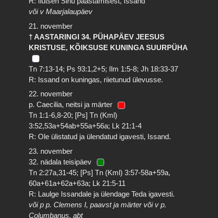
R: Ilutsen Sinu päästamisest, Issand
või v Maarjalaupäev
21. november
† AASTARINGI 34. PÜHAPÄEV JEESUS
KRISTUSE, KÕIKSUSE KUNINGA SUURPÜHA
Tn 7:13-14; Ps 93:1,2+5; Ilm 1:5-8; Jh 18:33-37
R: Issand on kuningas, riietunud ülevusse.
22. november
p. Caecilia, neitsi ja märter
Tn 1:1-6,8-20; [Ps] Tn (Kml)
3:52,53a+54ab+55a+56a; Lk 21:1-4
R: Ole ülistatud ja ülendatud igavesti, Issand.
23. november
32. nädala teisipäev
Tn 2:27a,31-45; [Ps] Tn (Kml) 3:57-58a+59a,
60a+61a+62a+63a; Lk 21:5-11
R: Laulge Issandale ja ülendage Teda igavesti.
või p p. Clemens I, paavst ja märter või v p.
Columbanus, abt