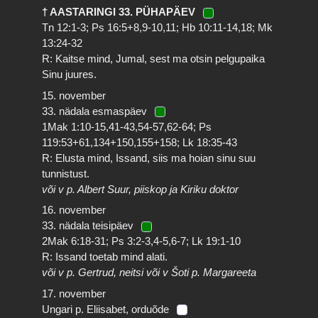
† AASTARINGI 33. PÜHAPÄEV
Tn 12:1-3; Ps 16:5+8,9-10,11; Hb 10:11-14,18; Mk
13:24-32
R: Kaitse mind, Jumal, sest ma otsin pelgupaika
Sinu juures.
15. november
33. nädala esmaspäev
1Mak 1:10-15,41-43,54-57,62-64; Ps
119:53+61,134+150,155+158; Lk 18:35-43
R: Elusta mind, Issand, siis ma hoian sinu suu
tunnistust.
või v p. Albert Suur, piiskop ja Kiriku doktor
16. november
33. nädala teisipäev
2Mak 6:18-31; Ps 3:2-3,4-5,6-7; Lk 19:1-10
R: Issand toetab mind alati.
või v p. Gertrud, neitsi või v Šoti p. Margareeta
17. november
Ungari p. Eliisabet, orduõde