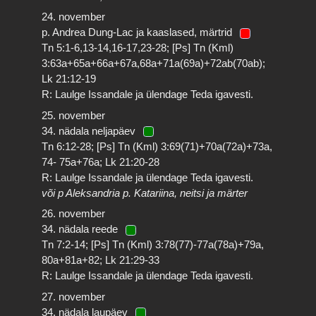
24. november
p. Andrea Dung-Lac ja kaaslased, märtrid
Tn 5:1-6,13-14,16-17,23-28; [Ps] Tn (Kml)
3:63a+65a+66a+67a,68a+71a(69a)+72ab(70ab);
Lk 21:12-19
R: Laulge Issandale ja ülendage Teda igavesti.
25. november
34. nädala neljapäev
Tn 6:12-28; [Ps] Tn (Kml) 3:69(71)+70a(72a)+73a,
74- 75a+76a; Lk 21:20-28
R: Laulge Issandale ja ülendage Teda igavesti.
või p Aleksandria p. Katariina, neitsi ja märter
26. november
34. nädala reede
Tn 7:2-14; [Ps] Tn (Kml) 3:78(77)-77a(78a)+79a,
80a+81a+82; Lk 21:29-33
R: Laulge Issandale ja ülendage Teda igavesti.
27. november
34. nädala laupäev