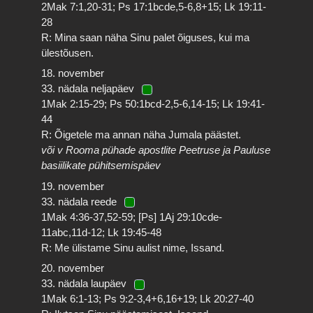
2Mak 7:1,20-31; Ps 17:1bcde,5-6,8+15; Lk 19:11-
28
R: Mina saan näha Sinu palet õiguses, kui ma
ülestõusen.
18. november
33. nädala neljapäev
1Mak 2:15-29; Ps 50:1bcd-2,5-6,14-15; Lk 19:41-
44
R: Õigetele ma annan näha Jumala päästet.
või v Rooma pühade apostlite Peetruse ja Pauluse
basiilikate pühitsemispäev
19. november
33. nädala reede
1Mak 4:36-37,52-59; [Ps] 1Aj 29:10cde-
11abc,11d-12; Lk 19:45-48
R: Me ülistame Sinu aulist nime, Issand.
20. november
33. nädala laupäev
1Mak 6:1-13; Ps 9:2-3,4+6,16+19; Lk 20:27-40