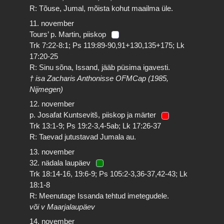
R: Tõuse, Jumal, mõista kohut maailma üle.
11. november
Tours’ p. Martin, piiskop
Trk 7:22-8:1; Ps 119:89-90,91+130,135+175; Lk
17:20-25
R: Sinu sõna, Issand, jääb püsima igavesti.
† isa Zacharis Anthonisse OFMCap (1985,
Nijmegen)
12. november
p. Josafat Kuntsevitš, piiskop ja märter
Trk 13:1-9; Ps 19:2-3,4-5ab; Lk 17:26-37
R: Taevad jutustavad Jumala au.
13. november
32. nädala laupäev
Trk 18:14-16, 19:6-9; Ps 105:2-3,36-37,42-43; Lk
18:1-8
R: Meenutage Issanda tehtud imetegudele.
või v Maarjalaupäev
14. november