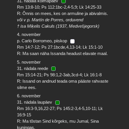
31. nädala kolmapäev
Rm 13:8-10; Ps 112:1bc-2,4-5,9; Lk 14:25-33
R: Õnnis on mees, kes on armuline ja abivalmis.
või v p. Martín de Porres, orduvend
† isa Miķelis Cakuls (1937, Medvešjegorsk)
4. november
p. Carlo Borromeo, piiskop
Rm 14:7-12; Ps 27:1bcde,4,13-14; Lk 15:1-10
R: Ma saan näha Issanda headust elavate maal.
5. november
31. nädala reede
Rm 15:14-21; Ps 98:1,2-3ab,3cd-4; Lk 16:1-8
R: Issand on andnud teada oma pääste rahvaste
silme ees.
6. november
31. nädala laupäev
Rm 16:3-9,16,22-27; Ps 145:2-3,4-5,10-11; Lk
16:9-15
R: Ma tõstan Sind kõrgeks, mu Jumal, Sina
kuningas.