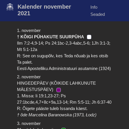
Kalender november
Info
2021
Seaded
1. november
† KÕIGI PÜHAKUTE SUURPÜHA
Ilm 7:2-4,9-14; Ps 24:1bc-2,3-4abc,5-6; 1Jh 3:1-3;
Mt 5:1-12a
R: See on sugupõlv, kes Teda nõuab ja kes otsib
Ta palet.
Eesti Apostelliku Administratuuri asutamine (1924)
2. november
HINGEDEPÄEV (KÕIKIDE LAHKUNUTE
MÄLESTUSPÄEV)
1. Missa: Ii 19:1,23-27; Ps
27:1bcde,4,7+8c+9a,13-14; Rm 5:5-11; Jh 6:37-40
R: Õigete pääste tuleb Issanda käest.
† õde Marcelina Baranowska (1973, Łodz)
3. november