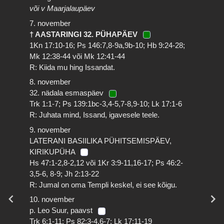
või v Maarjalaupäev
7. november
† AASTARINGI 32. PÜHAPÄEV
1Kn 17:10-16; Ps 146:7,8-9a,9b-10; Hb 9:24-28;
Mk 12:38-44 või Mk 12:41-44
R: Kiida mu hing Issandat.
8. november
32. nädala esmaspäev
Trk 1:1-7; Ps 139:1bc-3,4-5,7-8,9-10; Lk 17:1-6
R: Juhata mind, Issand, igavesele teele.
9. november
LATERANI BASIILIKA PÜHITSEMISPÄEV,
KIRIKUPÜHA
Hs 47:1-2,8-2,12 või 1Kr 3:9-11,16-17; Ps 46:2-
3,5-6, 8-9; Jh 2:13-22
R: Jumal on oma Templi keskel, ei see kõigu.
10. november
p. Leo Suur, paavst
Trk 6:1-11; Ps 82:3-4,6-7; Lk 17:11-19