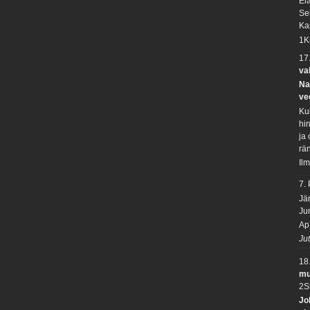
El
Se
Ka
1K
17
va
Na
ve
Ku
hi
ja
rä
Il
7.
Jä
Ju
Ap
Ju
18
mu
2S
Jo