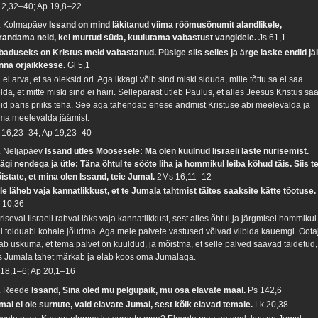
 2,32–40; Ap 19,8–22
. Kolmapäev
Issand on mind läkitanud viima rõõmusõnumit alandlikele,
randama neid, kel murtud süda, kuulutama vabastust vangidele.
Js 61,1
baduseks on Kristus meid vabastanud. Püsige siis selles ja ärge laske endid jäl
nna orjaikkesse.
Gl 5,1
ei arva, et sa oleksid ori. Aga ikkagi võib sind miski siduda, mille tõttu sa ei saa
lda, et mitte miski sind ei häiri. Sellepärast ütleb Paulus, et alles Jeesus Kristus sa
id päris priiks teha. See aga tähendab enese andmist Kristuse abi meelevalda ja
ma meelevalda jäämist.
 16,23–34; Ap 19,23–40
. Neljapäev
Issand ütles Moosesele: Ma olen kuulnud Iisraeli laste nurisemist.
ägi nendega ja ütle: Täna õhtul te sööte liha ja hommikul leiba kõhud täis. Siis t
istate, et mina olen Issand, teie Jumal.
2Ms 16,11–12
ile läheb vaja kannatlikkust, et te Jumala tahtmist täites saaksite kätte tõotuse.
 10,36
iseval Iisraeli rahval läks vaja kannatlikkust, sest alles õhtul ja järgmisel hommikul
di toiduabi kohale jõudma. Aga meie palvete vastused võivad viibida kauemgi. Oota
ab uskuma, et tema palvet on kuuldud, ja mõistma, et selle palved saavad täidetud,
s Jumala tahet märkab ja elab koos oma Jumalaga.
 18,1–6; Ap 20,1–16
. Reede
Issand, Sina oled mu pelgupaik, mu osa elavate maal.
Ps 142,6
mal ei ole surnute, vaid elavate Jumal, sest kõik elavad temale.
Lk 20,38