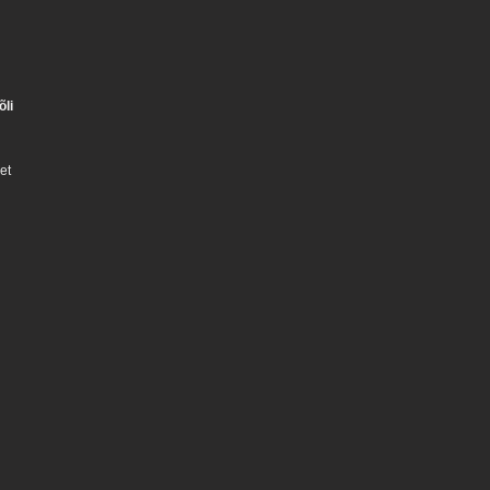
õli
et
a