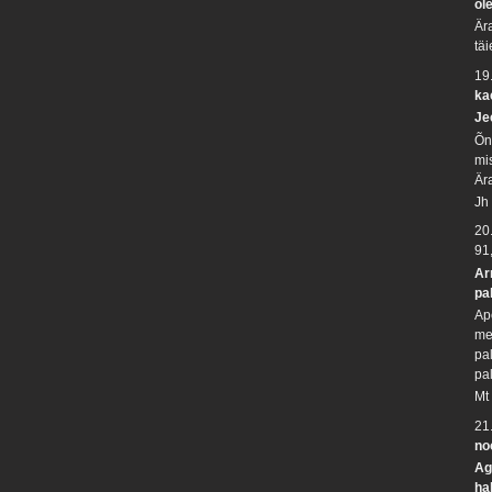
ol
Är
tä
19
ka
Je
Õn
mi
Ära
Jh
20
91
Ar
pa
Ap
me
pa
pa
Mt
21
no
Ag
ha