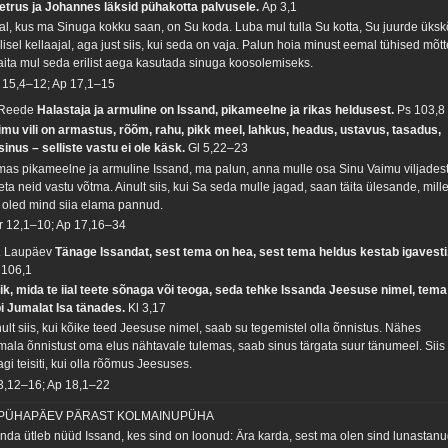
etrus ja Johannes läksid pühakotta palvusele.
Ap 3,1
al, kus ma Sinuga kokku saan, on Su koda. Luba mul tulla Su kotta, Su juurde üksk
lisel kellaajal, aga just siis, kui seda on vaja. Palun hoia minust eemal tühised mõt
 aita mul seda erilist aega kasutada sinuga koosolemiseks.
 15,4–12; Ap 17,1–15
 Reede
Halastaja ja armuline on Issand, pikameelne ja rikas heldusest.
Ps 103,8
imu vili on armastus, rõõm, rahu, pikk meel, lahkus, headus, ustavus, tasadus,
sinus – selliste vastu ei ole käsk.
Gl 5,22–23
mas pikameelne ja armuline Issand, ma palun, anna mulle osa Sinu Vaimu viljadest
ta neid vastu võtma. Ainult siis, kui Sa seda mulle jagad, saan täita ülesande, mill
 oled mind siia elama pannud.
r 12,1–10; Ap 17,16–34
. Laupäev
Tänage Issandat, sest tema on hea, sest tema heldus kestab igavesti
 106,1
ik, mida te iial teete sõnaga või teoga, seda tehke Issanda Jeesuse nimel, tema
bi Jumalat Isa tänades.
Kl 3,17
nult siis, kui kõike teed Jeesuse nimel, saab su tegemistel olla õnnistus. Nähes
mala õnnistust oma elus nähtavale tulemas, saab sinus tärgata suur tänumeel. Siis 
gi teisiti, kui olla rõõmus Jeesuses.
 3,12–16; Ap 18,1–22
 PÜHAPÄEV PÄRAST KOLMAINUPÜHA
nda ütleb nüüd Issand, kes sind on loonud: Ära karda, sest ma olen sind lunastanu