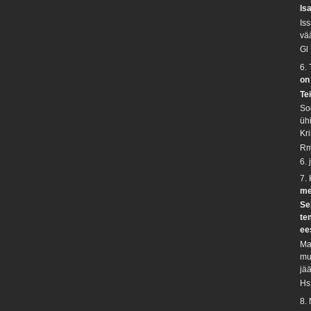
Is
Is
vä
Gl
6.
on
Te
So
üh
Kr
Rm
6.
7.
me
Se
te
ee
Ma
mu
jä
Hs
8.