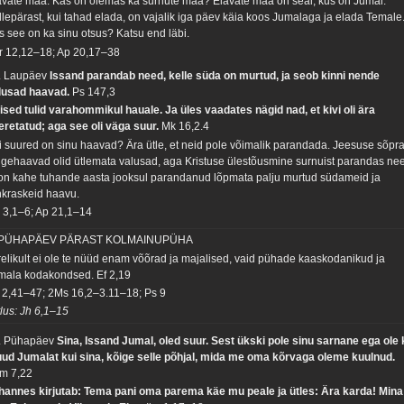
avate maa. Kas on olemas ka surnute maa? Elavate maa on seal, kus on Jumal.
llepärast, kui tahad elada, on vajalik iga päev käia koos Jumalaga ja elada Temale
s see on ka sinu otsus? Katsu end läbi.
r 12,12–18; Ap 20,17–38
. Laupäev
Issand parandab need, kelle süda on murtud, ja seob kinni nende
lusad haavad.
Ps 147,3
ised tulid varahommikul hauale. Ja üles vaadates nägid nad, et kivi oli ära
eretatud; aga see oli väga suur.
Mk 16,2.4
i suured on sinu haavad? Ära ütle, et neid pole võimalik parandada. Jeesuse sõpr
ngehaavad olid ütlemata valusad, aga Kristuse ülestõusmine surnuist parandas ne
 on kahe tuhande aasta jooksul parandanud lõpmata palju murtud südameid ja
nkraskeid haavu.
m 3,1–6; Ap 21,1–14
 PÜHAPÄEV PÄRAST KOLMAINUPÜHA
relikult ei ole te nüüd enam võõrad ja majalised, vaid pühade kaaskodanikud ja
mala kodakondsed.
Ef 2,19
 2,41–47; 2Ms 16,2–3.11–18; Ps 9
tlus: Jh 6,1–15
. Pühapäev
Sina, Issand Jumal, oled suur. Sest ükski pole sinu sarnane ega ole 
ud Jumalat kui sina, kõige selle põhjal, mida me oma kõrvaga oleme kuulnud.
m 7,22
hannes kirjutab: Tema pani oma parema käe mu peale ja ütles: Ära karda! Mina