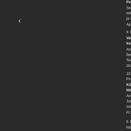
Pe
Se
mil
ja
Ap
9.
Va
ka
Ar
õpe
Sa
2K
10
Ps
Kõ
lä
Ai
Ju
saa
Fl
6.
Nõ