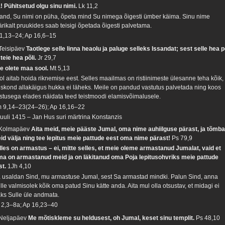
a! Pühitsetud olgu sinu nimi.
Lk 11,2
sand, Su nimi on püha, õpeta mind Su nimega õigesti ümber käima. Sinu nime
ärikalt pruukides saab teisigi õpetada õigesti palvetama.
 1,13–24; Ap 16,6–15
 Teisipäev
Taotlege selle linna heaolu ja paluge selleks Issandat; sest selle hea p
 teie hea põli.
Jr 29,7
ie olete maa sool.
Mt 5,13
ol aitab hoida riknemise eest. Selles maailmas on ristiinimeste ülesanne teha kõik, 
iskond allakäigus hukka ei läheks. Meile on pandud vastutus palvetada ning koos
istusega elades näidata teed teistmoodi elamisvõimalusele.
 9,14–23(24–26); Ap 16,16–22
 juuli 1415 – Jan Hus suri märtrina Konstanzis
 Kolmapäev
Aita meid, meie pääste Jumal, oma nime auhiilguse pärast, ja tõmb
id välja ning tee lepitus meie pattude eest oma nime pärast!
Ps 79,9
lles on armastus – ei, mitte selles, et meie oleme armastanud Jumalat, vaid et
ma on armastanud meid ja on läkitanud oma Poja lepitusohvriks meie pattude
st.
1Jh 4,10
 usaldan Sind, mu armastuse Jumal, sest Sa armastad mindki. Palun Sind, anna
lle valmisolek kõik oma patud Sinu kätte anda. Aita mul olla otsustav, et midagi ei
äks Sulle üle andmata.
 2,3–8a; Ap 16,23–40
 Neljapäev
Me mõtiskleme su heldusest, oh Jumal, keset sinu templit.
Ps 48,10