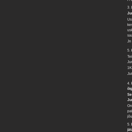
3.
Ju
Us
ke
usk
sa
Jn
5.
Te
Ju
1K
Ju
4.
õi
Se
Ju
On 
pal
jõu
5.
jä