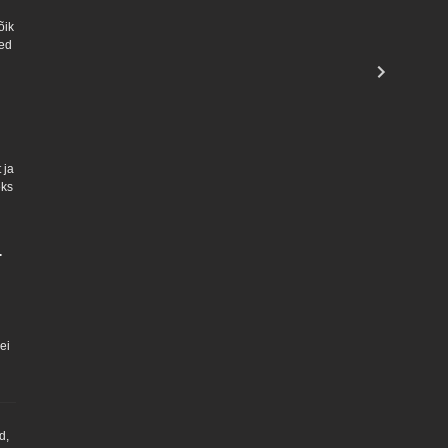
õik
ted
 ja
eks
.
ei
d,