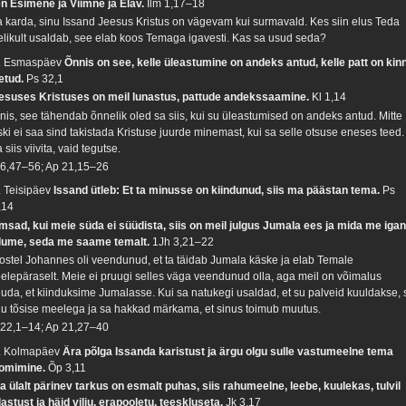
en Esimene ja Viimne ja Elav.
Ilm 1,17–18
a karda, sinu Issand Jeesus Kristus on vägevam kui surmavald. Kes siin elus Teda
ielikult usaldab, see elab koos Temaga igavesti. Kas sa usud seda?
. Esmaspäev
Õnnis on see, kelle üleastumine on andeks antud, kelle patt on kinn
etud.
Ps 32,1
esuses Kristuses on meil lunastus, pattude andekssaamine.
Kl 1,14
nis, see tähendab õnnelik oled sa siis, kui su üleastumised on andeks antud. Mitte
ski ei saa sind takistada Kristuse juurde minemast, kui sa selle otsuse eneses teed.
 siis viivita, vaid tegutse.
 6,47–56; Ap 21,15–26
. Teisipäev
Issand ütleb: Et ta minusse on kiindunud, siis ma päästan tema.
Ps
,14
msad, kui meie süda ei süüdista, siis on meil julgus Jumala ees ja mida me iga
lume, seda me saame temalt.
1Jh 3,21–22
ostel Johannes oli veendunud, et ta täidab Jumala käske ja elab Temale
elepäraselt. Meie ei pruugi selles väga veendunud olla, aga meil on võimalus
luda, et kiinduksime Jumalasse. Kui sa natukegi usaldad, et su palveid kuuldakse, s
lu tõsise meelega ja sa hakkad märkama, et sinus toimub muutus.
 22,1–14; Ap 21,27–40
. Kolmapäev
Ära põlga Issanda karistust ja ärgu olgu sulle vastumeelne tema
omimine.
Õp 3,11
a ülalt pärinev tarkus on esmalt puhas, siis rahumeelne, leebe, kuulekas, tulvil
lastust ja häid vilju, erapooletu, teeskluseta.
Jk 3,17