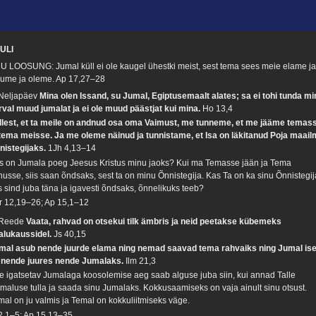
ULI
U LOOSUNG: Jumal küll ei ole kaugel ühestki meist, sest tema sees meie elame j
igume ja oleme.
Ap 17,27–28
 Neljapäev
Mina olen Issand, su Jumal, Egiptusemaalt alates; sa ei tohi tunda mi
rval muud jumalat ja ei ole muud päästjat kui mina.
Ho 13,4
llest, et ta meile on andnud osa oma Vaimust, me tunneme, et me jääme temas
 tema meisse. Ja me oleme näinud ja tunnistame, et Isa on läkitanud Poja maai
nistegijaks.
1Jh 4,13–14
s on Jumala poeg Jeesus Kristus minu jaoks? Kui ma Temasse jään ja Tema
nusse, siis saan õndsaks, sest ta on minu Õnnistegija. Kas Ta on ka sinu Õnnistegij
s sind juba täna ja igavesti õndsaks, õnnelikuks teeb?
r 12,19–26; Ap 15,1–12
 Reede
Vaata, rahvad on otsekui tilk ämbris ja neid peetakse kübemeks
alukaussidel.
Js 40,15
mal asub nende juurde elama ning nemad saavad tema rahvaiks ning Jumal is
 nende juures nende Jumalaks.
Ilm 21,3
e igatsetav Jumalaga koosolemise aeg saab alguse juba siin, kui annad Talle
imaluse tulla ja saada sinu Jumalaks. Kokkusaamiseks on vaja ainult sinu otsust.
mal on ju valmis ja Temal on kokkuliitmiseks väge.
 2,1–5; Ap 15,13–35