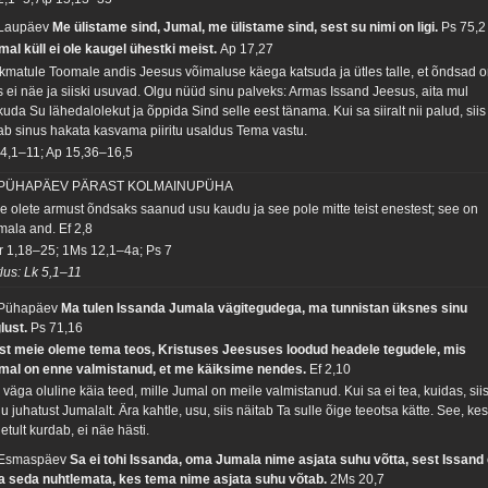
 Laupäev
Me ülistame sind, Jumal, me ülistame sind, sest su nimi on ligi.
Ps 75,2
mal küll ei ole kaugel ühestki meist.
Ap 17,27
kmatule Toomale andis Jeesus võimaluse käega katsuda ja ütles talle, et õndsad o
s ei näe ja siiski usuvad. Olgu nüüd sinu palveks: Armas Issand Jeesus, aita mul
uda Su lähedalolekut ja õppida Sind selle eest tänama. Kui sa siiralt nii palud, siis
ab sinus hakata kasvama piiritu usaldus Tema vastu.
 4,1–11; Ap 15,36–16,5
 PÜHAPÄEV PÄRAST KOLMAINUPÜHA
ie olete armust õndsaks saanud usu kaudu ja see pole mitte teist enestest; see on
mala and.
Ef 2,8
r 1,18–25; 1Ms 12,1–4a; Ps 7
tlus: Lk 5,1–11
 Pühapäev
Ma tulen Issanda Jumala vägitegudega, ma tunnistan üksnes sinu
glust.
Ps 71,16
st meie oleme tema teos, Kristuses Jeesuses loodud headele tegudele, mis
mal on enne valmistanud, et me käiksime nendes.
Ef 2,10
väga oluline käia teed, mille Jumal on meile valmistanud. Kui sa ei tea, kuidas, sii
u juhatust Jumalalt. Ära kahtle, usu, siis näitab Ta sulle õige teeotsa kätte. See, ke
etult kurdab, ei näe hästi.
 Esmaspäev
Sa ei tohi Issanda, oma Jumala nime asjata suhu võtta, sest Issand 
ta seda nuhtlemata, kes tema nime asjata suhu võtab.
2Ms 20,7