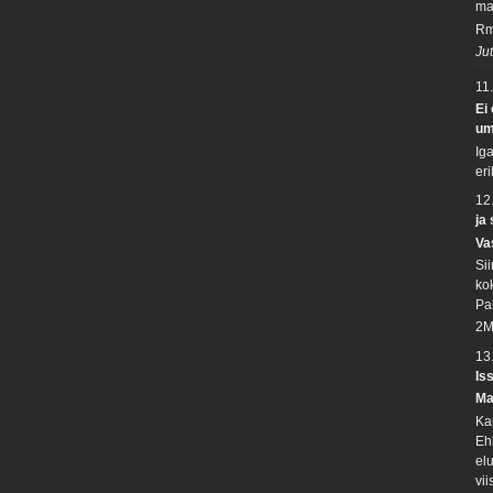
ma
Rm
Ju
11
Ei
um
Ig
eri
12
ja
Va
Si
ko
Pa
2M
13
Is
Ma
Ka
Eh
el
vii