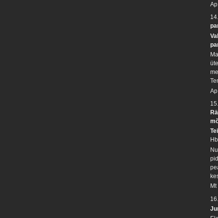
Ap
14
pa
Va
pa
Ma 
üte
me
Te
Ap
15
Rä
mõ
Te
Hb
Nur
pi
pe
ke
Mt
16
Ju