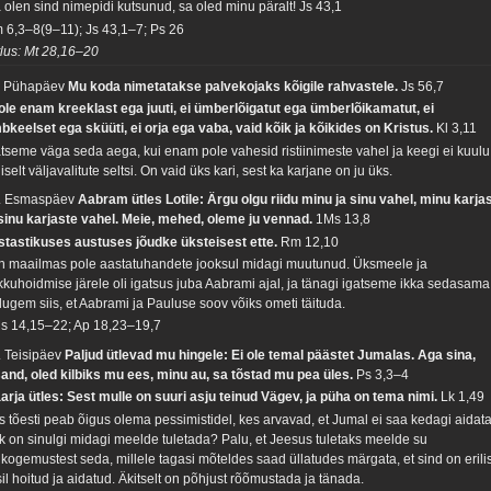
 olen sind nimepidi kutsunud, sa oled minu päralt!
Js 43,1
 6,3–8(9–11); Js 43,1–7; Ps 26
tlus: Mt 28,16–20
. Pühapäev
Mu koda nimetatakse palvekojaks kõigile rahvastele.
Js 56,7
 ole enam kreeklast ega juuti, ei ümberlõigatut ega ümberlõikamatut, ei
bkeelset ega sküüti, ei orja ega vaba, vaid kõik ja kõikides on Kristus.
Kl 3,11
atseme väga seda aega, kui enam pole vahesid ristiinimeste vahel ja keegi ei kuulu
liselt väljavalitute seltsi. On vaid üks kari, sest ka karjane on ju üks.
. Esmaspäev
Aabram ütles Lotile: Ärgu olgu riidu minu ja sinu vahel, minu karja
 sinu karjaste vahel. Meie, mehed, oleme ju vennad.
1Ms 13,8
stastikuses austuses jõudke üksteisest ette.
Rm 12,10
in maailmas pole aastatuhandete jooksul midagi muutunud. Üksmeele ja
kkuhoidmise järele oli igatsus juba Aabrami ajal, ja tänagi igatseme ikka sedasama
lugem siis, et Aabrami ja Pauluse soov võiks ometi täituda.
s 14,15–22; Ap 18,23–19,7
. Teisipäev
Paljud ütlevad mu hingele: Ei ole temal päästet Jumalas. Aga sina,
sand, oled kilbiks mu ees, minu au, sa tõstad mu pea üles.
Ps 3,3–4
arja ütles: Sest mulle on suuri asju teinud Vägev, ja püha on tema nimi.
Lk 1,49
s tõesti peab õigus olema pessimistidel, kes arvavad, et Jumal ei saa kedagi aidat
k on sinulgi midagi meelde tuletada? Palu, et Jeesus tuletaks meelde su
ukogemustest seda, millele tagasi mõteldes saad üllatudes märgata, et sind on erili
sil hoitud ja aidatud. Äkitselt on põhjust rõõmustada ja tänada.