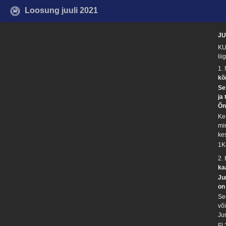
Loosung juuli 2021
JU
KU
li
1.
kõ
Se
ja
Õn
Ke
mi
ke
1K
2.
ka
Ju
on
Se
võ
Ju
Fl