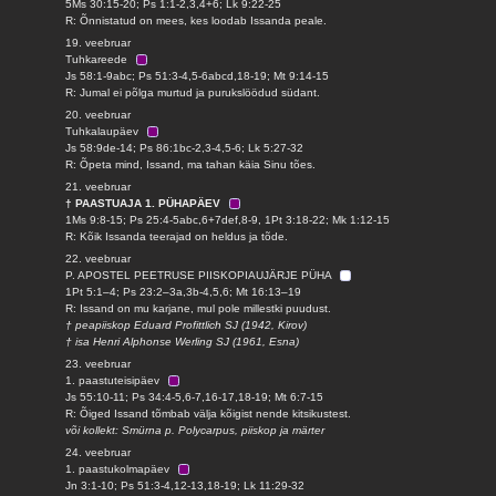
5Ms 30:15-20; Ps 1:1-2,3,4+6; Lk 9:22-25
R: Õnnistatud on mees, kes loodab Issanda peale.
19. veebruar
Tuhkareede
Js 58:1-9abc; Ps 51:3-4,5-6abcd,18-19; Mt 9:14-15
R: Jumal ei põlga murtud ja purukslöödud südant.
20. veebruar
Tuhkalaupäev
Js 58:9de-14; Ps 86:1bc-2,3-4,5-6; Lk 5:27-32
R: Õpeta mind, Issand, ma tahan käia Sinu tões.
21. veebruar
† PAASTUAJA 1. PÜHAPÄEV
1Ms 9:8-15; Ps 25:4-5abc,6+7def,8-9, 1Pt 3:18-22; Mk 1:12-15
R: Kõik Issanda teerajad on heldus ja tõde.
22. veebruar
P. APOSTEL PEETRUSE PIISKOPIAUJÄRJE PÜHA
1Pt 5:1–4; Ps 23:2–3a,3b-4,5,6; Mt 16:13–19
R: Issand on mu karjane, mul pole millestki puudust.
† peapiiskop Eduard Profittlich SJ (1942, Kirov)
† isa Henri Alphonse Werling SJ (1961, Esna)
23. veebruar
1. paastuteisipäev
Js 55:10-11; Ps 34:4-5,6-7,16-17,18-19; Mt 6:7-15
R: Õiged Issand tõmbab välja kõigist nende kitsikustest.
või kollekt: Smürna p. Polycarpus, piiskop ja märter
24. veebruar
1. paastukolmapäev
Jn 3:1-10; Ps 51:3-4,12-13,18-19; Lk 11:29-32