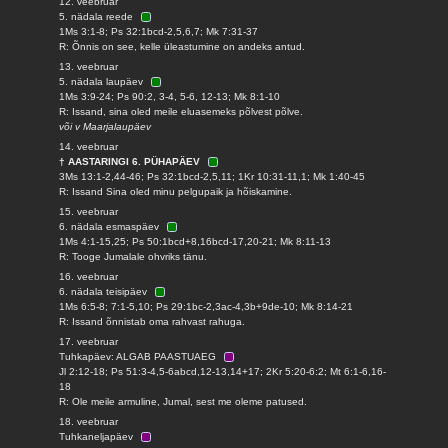
12. veebruar
5. nädala reede
1Ms 3:1-8; Ps 32:1bcd-2,5,6,7; Mk 7:31-37
R: Õnnis on see, kelle üleastumine on andeks antud.
13. veebruar
5. nädala laupäev
1Ms 3:9-24; Ps 90:2, 3-4, 5-6, 12-13; Mk 8:1-10
R: Issand, sina oled meile eluasemeks põlvest põlve.
või v Maarjalaupäev
14. veebruar
† AASTARINGI 6. PÜHAPÄEV
3Ms 13:1-2,44-46; Ps 32:1bcd-2,5,11; 1Kr 10:31-11,1; Mk 1:40-45
R: Issand Sina oled minu pelgupaik ja hõiskamine.
15. veebruar
6. nädala esmaspäev
1Ms 4:1-15,25; Ps 50:1bcd+8,16bcd-17,20-21; Mk 8:11-13
R: Tooge Jumalale ohvriks tänu.
16. veebruar
6. nädala teisipäev
1Ms 6:5-8; 7:1-5,10; Ps 29:1bc-2,3ac-4,3b+9de-10; Mk 8:14-21
R: Issand õnnistab oma rahvast rahuga.
17. veebruar
Tuhkapäev: ALGAB PAASTUAEG
Jl 2:12-18; Ps 51:3-4,5-6abcd,12-13,14+17; 2Kr 5:20-6:2; Mt 6:1-6,16-
18
R: Ole meile armuline, Jumal, sest me oleme patused.
18. veebruar
Tuhkaneljapäev