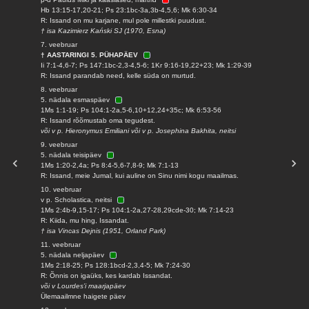
Hb 13:15-17,20-21; Ps 23:1bc-3a,3b-4,5,6; Mk 6:30-34
R: Issand on mu karjane, mul pole millestki puudust.
† isa Kazimierz Kański SJ (1970, Esna)
7. veebruar
† AASTARINGI 5. PÜHAPÄEV
Ii 7:1-4,6-7; Ps 147:1bc-2,3-4,5-6; 1Kr 9:16-19,22+23; Mk 1:29-39
R: Issand parandab need, kelle süda on murtud.
8. veebruar
5. nädala esmaspäev
1Ms 1:1-19; Ps 104:1-2a,5-6,10+12,24+35c; Mk 6:53-56
R: Issand rõõmustab oma tegudest.
või v p. Hieronymus Emiliani või v p. Josephina Bakhita, neitsi
9. veebruar
5. nädala teisipäev
1Ms 1:20-2,4a; Ps 8:4-5,6-7,8-9; Mk 7:1-13
R: Issand, meie Jumal, kui auline on Sinu nimi kogu maailmas.
10. veebruar
v p. Scholastica, neitsi
1Ms 2:4b-9,15-17; Ps 104:1-2a,27-28,29cde-30; Mk 7:14-23
R: Kiida, mu hing, Issandat.
† isa Vincas Dejnis (1951, Orland Park)
11. veebruar
5. nädala neljapäev
1Ms 2:18-25; Ps 128:1bcd-2,3,4-5; Mk 7:24-30
R: Õnnis on igaüks, kes kardab Issandat.
või v Lourdes’i maarjapäev
Ülemaailmne haigete päev