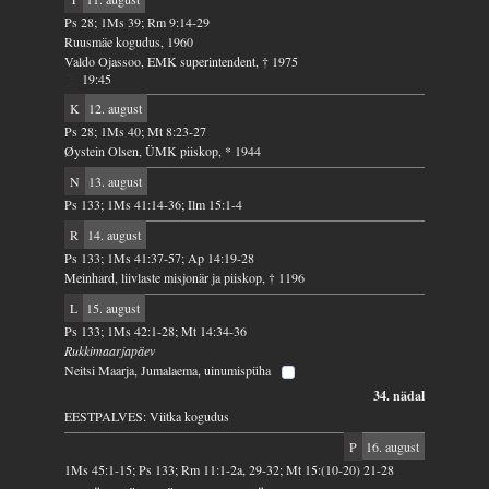
Ps 28; 1Ms 39; Rm 9:14-29
Ruusmäe kogudus, 1960
Valdo Ojassoo, EMK superintendent, † 1975
19:45
K
12. august
Ps 28; 1Ms 40; Mt 8:23-27
Øystein Olsen, ÜMK piiskop, * 1944
N
13. august
Ps 133; 1Ms 41:14-36; Ilm 15:1-4
R
14. august
Ps 133; 1Ms 41:37-57; Ap 14:19-28
Meinhard, liivlaste misjonär ja piiskop, † 1196
L
15. august
Ps 133; 1Ms 42:1-28; Mt 14:34-36
Rukkimaarjapäev
Neitsi Maarja, Jumalaema, uinumispüha
34. nädal
EESTPALVES: Viitka kogudus
P
16. august
1Ms 45:1-15; Ps 133; Rm 11:1-2a, 29-32; Mt 15:(10-20) 21-28