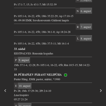
Ps 17:1-7, 15; Js 43:1-7; Mt 15:32-39
N
6. august
Ps 105:1-6, 16-22, 45b; 1Ms 35:22-29; Ap 17:10-15
06.-09.08 EMK Suvekonverents Giideoni laagris
R
7. august
Ps 105:1-6, 16-22, 45b; 1Ms 36:1-8; Ap 18:24-28
L
8. august
Ps 105:1-6, 16-22, 45b; 1Ms 37:5-11; Mt 16:1-4
33. nädal
EESTPALVES: Ruusmäe kogudus
P
9. august
1Ms 37:1-4, 12-28; Ps 105:1-6, 16-22, 45b; Rm 10:5-15; Mt 14:22-
33
10. PÜHAPÄEV PÄRAST NELIPÜHA
Peeter Häng, EMK pastor, märter, *1900
E
10. august
Ps 28; 1Ms 37:29-36; 2Pt 2:4-10
Lauritsapäev
05:27 21:24
T
11. august