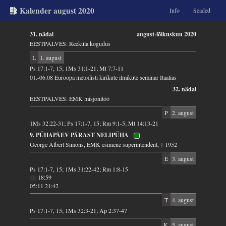
Kalender august 2020
Info
Seaded
31. nädal
august-lõikuskuu 2020
EESTPALVES: Reeküla kogudus
L
1. august
Ps 17:1-7, 15; 1Ms 31:1-21; Mt 7:7-11
01.-06.08 Euroopa metodisti kirikute ilmikute seminar Itaalias
32. nädal
EESTPALVES: EMK misjonitöö
P
2. august
1Ms 32:22-31; Ps 17:1-7, 15; Rm 9:1-5; Mt 14:13-21
9. PÜHAPÄEV PÄRAST NELIPÜHA
George Albert Simons, EMK esimene superintendent, † 1952
E
3. august
Ps 17:1-7, 15; 1Ms 31:22-42; Rm 1:8-15
18:59
05:11 21:42
T
4. august
Ps 17:1-7, 15; 1Ms 32:3-21; Ap 2:37-47
K
5. august