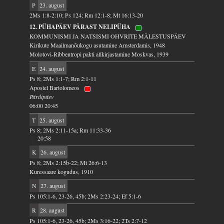
P
23. august
2Ms 1:8-2:10; Ps 124; Rm 12:1-8; Mt 16:13-20
12. PÜHAPÄEV PÄRAST NELIPÜHA
KOMMUNISMI JA NATSISMI OHVRITE MÄLESTUSPÄEV
Kirikute Maailmanõukogu asutamine Amsterdamis, 1948
Molotovi-Ribbentropi pakti allkirjastamine Moskvas, 1939
E
24. august
Ps 8; 2Ms 1:1-7; Rm 2:1-11
Apostel Bartolomeos
Pärtlipäev
06:00 20:45
T
25. august
Ps 8; 2Ms 2:11-15a; Rm 11:33-36
20:58
K
26. august
Ps 8; 2Ms 2:15b-22; Mt 26:6-13
Kuressaare kogudus, 1910
N
27. august
Ps 105:1-6, 23-26, 45b; 2Ms 2:23-24; Ef 5:1-6
R
28. august
Ps 105:1-6, 23-26, 45b; 2Ms 3:16-22; 2Ts 2:7-12