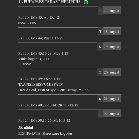
11. PÜHAPÄEV PÄRAST NELIPÜHA
E
17. august
Ps 130; 1Ms 43; Ap 15:1-21
05:43 21:05
T
18. august
Ps 130; 1Ms 44; Rm 11:13-29
K
19. august
Ps 130; 1Ms 45:16-28; Mt 8:1-13
Viitka kogudus, 2000
05:45
N
20. august
Ps 124; 1Ms 49; 1Kr 6:1-11
TAASISESEISVUMISPÄEV
Harald Põld, Eesti Misjoni Seltsi asutaja, † 1939
R
21. august
Ps 124; 1Ms 49:29-50:14; 2Kr 10:12-18
L
22. august
Ps 124; 1Ms 50:15-26; Mt 16:5-12
35. nädal
EESTPALVES: Kuressaare kogudus