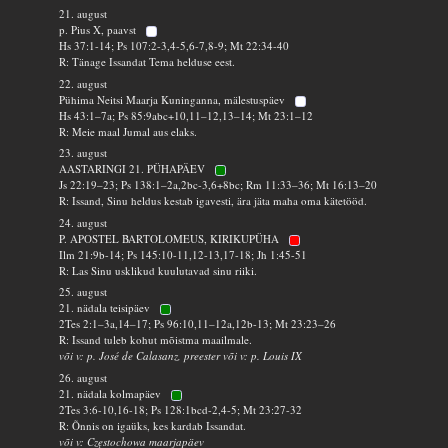
21. august
p. Pius X, paavst
Hs 37:1-14; Ps 107:2-3,4-5,6-7,8-9; Mt 22:34-40
R: Tänage Issandat Tema helduse eest.
22. august
Pühima Neitsi Maarja Kuninganna, mälestuspäev
Hs 43:1–7a; Ps 85:9abc+10,11–12,13–14; Mt 23:1–12
R: Meie maal Jumal aus elaks.
23. august
AASTARINGI 21. PÜHAPÄEV
Js 22:19–23; Ps 138:1–2a,2bc-3,6+8bc; Rm 11:33–36; Mt 16:13–20
R: Issand, Sinu heldus kestab igavesti, ära jäta maha oma kätetööd.
24. august
P. APOSTEL BARTOLOMEUS, KIRIKUPÜHA
Ilm 21:9b-14; Ps 145:10-11,12-13,17-18; Jh 1:45-51
R: Las Sinu usklikud kuulutavad sinu riiki.
25. august
21. nädala teisipäev
2Tes 2:1–3a,14–17; Ps 96:10,11–12a,12b-13; Mt 23:23–26
R: Issand tuleb kohut mõistma maailmale.
või v: p. José de Calasanz, preester või v: p. Louis IX
26. august
21. nädala kolmapäev
2Tes 3:6-10,16-18; Ps 128:1bcd-2,4-5; Mt 23:27-32
R: Õnnis on igaüks, kes kardab Issandat.
või v: Częstochowa maarjapäev