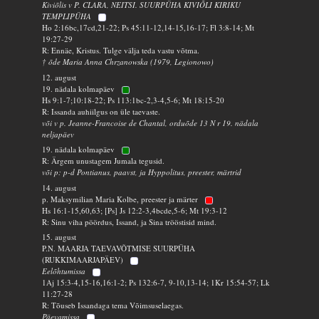
Kiviõlis v P. CLARA, NEITSI. SUURPÜHA KIVIÕLI KIRIKU
TEMPLIPÜHA
Ho 2:16bc,17cd,21-22; Ps 45:11-12,14-15,16-17; Fl 3:8-14; Mt
19:27-29
R: Ennäe, Kristus. Tulge välja teda vastu võtma.
† õde Maria Anna Chrzanowska (1979, Legionowo)
12. august
19. nädala kolmapäev
Hs 9:1-7;10:18-22; Ps 113:1bc-2,3-4,5-6; Mt 18:15-20
R: Issanda auhiilgus on üle taevaste.
või v p. Jeanne-Francoise de Chantal, orduõde 13 N r 19. nädala
neljapäev
19. nädala kolmapäev
R: Ärgem unustagem Jumala tegusid.
või p: p-d Pontianus, paavst, ja Hyppolitus, preester, märtrid
14. august
p. Maksymilian Maria Kolbe, preester ja märter
Hs 16:1-15,60,63; [Ps] Js 12:2-3,4bcde,5-6; Mt 19:3-12
R: Sinu viha pöördus, Issand, ja Sina trööstisid mind.
15. august
P.N. MAARJA TAEVAVÕTMISE SUURPÜHA
(RUKKIMAARJAPÄEV)
Eelõhtumissa
1Aj 15:3-4,15-16,16:1-2; Ps 132:6-7, 9-10,13-14; 1Kr 15:54-57; Lk
11:27-28
R: Tõuseb Issandaga tema Võimsuselaegas.
Päevamissa