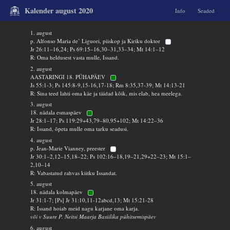
Kalender august 2020
Info
Seaded
1. august
p. Alfonso Maria de’ Liguori, piiskop ja Kiriku doktor
Jr 26:11–16,24; Ps 69:15–16,30–31,33–34; Mt 14:1–12
R: Oma heldusest vasta mulle, Issand.
2. august
AASTARINGI 18. PÜHAPÄEV
Js 55:1-3; Ps 145:8-9,15-16,17-18; Rm 8:35,37-39; Mt 14:13-21
R: Sina teed lahti oma käe ja täidad kõik, mis elab, hea meelega.
3. august
18. nädala esmaspäev
Jr 28:1–17; Ps 119:29+43,79–80,95+102; Mt 14:22–36
R: Issand, õpeta mulle oma tarku seadusi.
4. august
p. Jean-Marie Vianney, preester
Jr 30:1–2,12–15,18–22; Ps 102:16–18,19–21,29+22–23; Mt 15:1–
2,10–14
R: Vabastatud rahvas kiitku Issandat.
5. august
18. nädala kolmapäev
Jr 31:1-7; [Ps] Jr 31:10,11-12abcd,13; Mt 15:21-28
R: Issand hoiab meid nagu karjane oma karja.
või v Suure P. Neitsi Maarja Basiilika pühitsemispäev
6. august