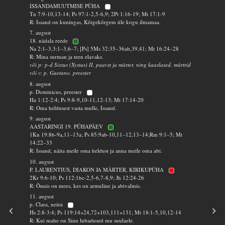
ISSANDAMUUTMISE PÜHA
Tn 7:9-10,13-14; Ps 97:1-2,5-6,9; 2Pt 1:16-19; Mt 17:1-9
R: Issand on kuningas, Kõigekõrgem üle kogu ilmamaa.
7. august
18. nädala reede
Na 2:1–3,3:1–3,6–7; [Ps] 5Ms 32:35–36ab,39,41; Mt 16:24–28
R: Mina surman ja teen elavaks.
või p: p-d Sixtus (Xystus) II, paavst ja märter, ning kaaslased, märtrid
või v: p. Gaetano, preester
8. august
p. Dominicus, preester
Ha 1:12-2:4; Ps 9:8-9,10-11,12-13; Mt 17:14-20
R: Oma heldusest vasta mulle, Issand.
9. august
AASTARINGI 19. PÜHAPÄEV
1Kn 19:8b-9a,11–13a; Ps 85:9ab-10,11–12,13–14;Rm 9:1–5; Mt
14:22–33
R: Issand, näita meile oma heldust ja anna meile oma abi.
10. august
P. LAURENTIUS, DIAKON JA MÄRTER, KIRIKUPÜHA
2Kr 9:6-10; Ps 112:1bc-2,5-6,7-8,9; Jh 12:24-26
R: Õnnis on mees, kes on armuline ja abivalmis.
11. august
p. Clara, neitsi
Hs 2:8-3:4; Ps 119:14+24,72+103,111+131; Mt 18:1-5,10,12-14
R: Kui mahe on Sinu lubadused mu suulaele.