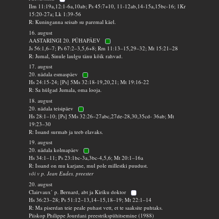
Ilm 11:19a,12:1-6a,10ab; Ps 45:7+10, 11-12ab,14-15a,15bc-16; 1Kr
15:20-27a; Lk 1:39-56
R: Kuninganna seisab su paremal käel.
16. august
AASTARINGI 20. PÜHAPÄEV
Js 56:1,6–7; Ps 67:2–3,5,6+8; Rm 11:13–15,29–32; Mt 15:21–28
R: Jumal, Sinule laulgu tänu kõik rahvad.
17. august
20. nädala esmaspäev
Hs 24:15-24; [Ps] 5Ms 32:18-19,20,21; Mt 19:16-22
R: Sa hülgad Jumala, oma looja.
18. august
20. nädala teisipäev
Hs 28:1–10; [Ps] 5Ms 32:26–27abc,27de-28,30,35cd- 36ab; Mt
19:23–30
R: Issand surmab ja teeb elavaks.
19. august
20. nädala kolmapäev
Hs 34:1–11; Ps 23:1bc-3a,3bc-4,5,6; Mt 20:1–16a
R: Issand on mu karjane, mul pole millestki puudust.
või v p. Jean Eudes, preester
20. august
Clairvaux’ p. Bernard, abt ja Kiriku doktor
Hs 36:23–28; Ps 51:12–13,14–15,18–19; Mt 22:1–14
R: Ma piserdan teie peale puhast vett, et te saaksite puhtaks.
Piiskop Philippe Jourdani preestrikspühitsemine (1988)