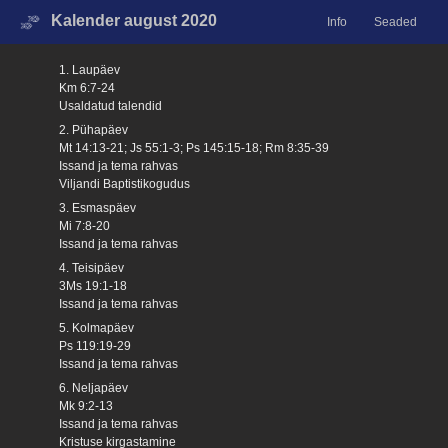
Kalender august 2020
Info
Seaded
1. Laupäev
Km 6:7-24
Usaldatud talendid
2. Pühapäev
Mt 14:13-21; Js 55:1-3; Ps 145:15-18; Rm 8:35-39
Issand ja tema rahvas
Viljandi Baptistikogudus
3. Esmaspäev
Mi 7:8-20
Issand ja tema rahvas
4. Teisipäev
3Ms 19:1-18
Issand ja tema rahvas
5. Kolmapäev
Ps 119:19-29
Issand ja tema rahvas
6. Neljapäev
Mk 9:2-13
Issand ja tema rahvas
Kristuse kirgastamine