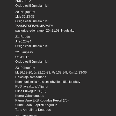
2Kn 2:1-12
Otsige esiti Jumala riiki!
20. Neljapäev
1Ms 32:23-33
Otsige esiti Jumala riiki!
TAASISESEISVUMISPÄEV
pastoriperede laager, 20.-21.08, Nuutsaku
21. Reede
Jr 26:20-24
Otsige esiti Jumala riiki!
22. Laupäev
Õp 3:1-12
Otsige esiti Jumala riiki!
23. Pühapäev
Mt 16:13-20; Js 22:20-23; Ps 138:1-8; Rm 11:33-36
Halastaja samaarlane
Kommunismi ja natsismi ohvrite mälestuspäev
KUSi avaaktus, Viljandi
Eikla Priikogudus (85)
Koeru Vabakogudus
Pärnu Vene EKB Kogudus Peetel (70)
Suure-Jaani Baptisti Kogudus
Tartu Annelinna Kogudus
24. Esmaspäev