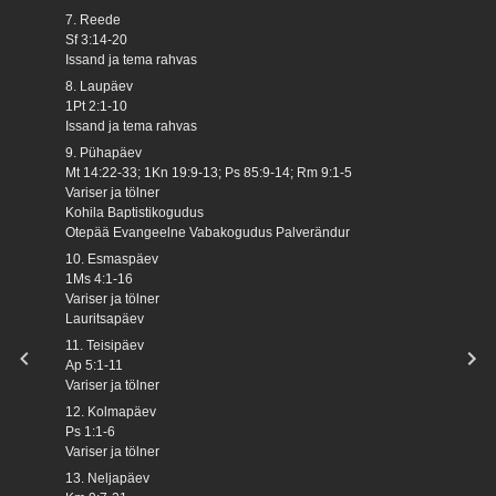
7. Reede
Sf 3:14-20
Issand ja tema rahvas
8. Laupäev
1Pt 2:1-10
Issand ja tema rahvas
9. Pühapäev
Mt 14:22-33; 1Kn 19:9-13; Ps 85:9-14; Rm 9:1-5
Variser ja tölner
Kohila Baptistikogudus
Otepää Evangeelne Vabakogudus Palverändur
10. Esmaspäev
1Ms 4:1-16
Variser ja tölner
Lauritsapäev
11. Teisipäev
Ap 5:1-11
Variser ja tölner
12. Kolmapäev
Ps 1:1-6
Variser ja tölner
13. Neljapäev