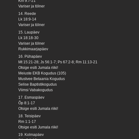
Km 9:7-21
Variser ja tölner
14. Reede
Lk 18:9-14
Variser ja tölner
15. Laupäev
Lk 18:18-30
Variser ja tölner
Rukkimaarjapäev
16. Pühapäev
Mt 15:21-28; Js 56:1-7; Ps 67:2-8; Rm 11:13-21
Otsige esiti Jumala riiki!
Meiuste EKB Kogudus (105)
Mustvee Betaania Kogudus
Selise Baptistikogudus
Viimsi Vabakogudus
17. Esmaspäev
Õp 8:1-17
Otsige esiti Jumala riiki!
18. Teisipäev
Rm 1:1-17
Otsige esiti Jumala riiki!
19. Kolmapäev