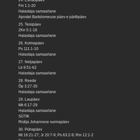
Fm 1:1-20
Halastaja samaarlane
Apostel Bartolomeuse päev e pärtlipäev
25. Teisipäev
2Kn 5:1-16
Halastaja samaarlane
26. Kolmapäev
Ps 111:1-10
Halastaja samaarlane
27. Neljapäev
Lk 9:51-62
Halastaja samaarlane
28. Reede
Õp 3:27-35
Halastaja samaarlane
29. Laupäev
Mk 6:17-29
Halastaja samaarlane
SÜTIK
Ristija Johannese surmapäev
30. Pühapäev
Mt 16:21-27; Jr 20:7-9; Ps 63:2-9; Rm 12:1-2