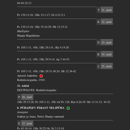
04:40 22:13
T
21. juuli
Ps 139:13-18; 1Ms 33:1-17; Gl 4:21-5:1
K
22. juuli
Ps 139:13-18; 1Ms 35:16-29; Mt 12:15-21
Madlipäev
Maarja Magdaleena
N
23. juuli
Ps 105:1-11, 45b; 1Ms 29:1-8; 1Kr 4:14-20
R
24. juuli
Ps 105:1-11, 45b; 1Ms 29:9-14; Ap 7:44-53
L
25. juuli
Ps 105:1-11, 45b; 1Ms 29:31-30:24; Mt 12:38-42
Apostel Jaakobus
Reeküla kogudus, 1910
31. nädal
EESTPALVES: Reeküla kogudus
P
26. juuli
1Ms 29:15-28; Ps 105:1-11, 45b või Ps 128; Rm 8:26-39; Mt 13:31-33, 44-52
8. PÜHAPÄEV PÄRAST NELIPÜHA
Annepäev
Joakim ja Anna, Neitsi Maarja vanemad
E
27. juuli
Ps 65:10-14; 1Ms 30:25-36; Jk 3:13-18