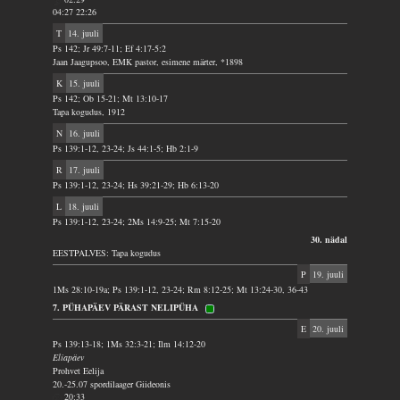
04:27 22:26
T
14. juuli
Ps 142; Jr 49:7-11; Ef 4:17-5:2
Jaan Jaagupsoo, EMK pastor, esimene märter, *1898
K
15. juuli
Ps 142; Ob 15-21; Mt 13:10-17
Tapa kogudus, 1912
N
16. juuli
Ps 139:1-12, 23-24; Js 44:1-5; Hb 2:1-9
R
17. juuli
Ps 139:1-12, 23-24; Hs 39:21-29; Hb 6:13-20
L
18. juuli
Ps 139:1-12, 23-24; 2Ms 14:9-25; Mt 7:15-20
30. nädal
EESTPALVES: Tapa kogudus
P
19. juuli
1Ms 28:10-19a; Ps 139:1-12, 23-24; Rm 8:12-25; Mt 13:24-30, 36-43
7. PÜHAPÄEV PÄRAST NELIPÜHA
E
20. juuli
Ps 139:13-18; 1Ms 32:3-21; Ilm 14:12-20
Eliapäev
Prohvet Eelija
20.-25.07 spordilaager Giideonis
20:33