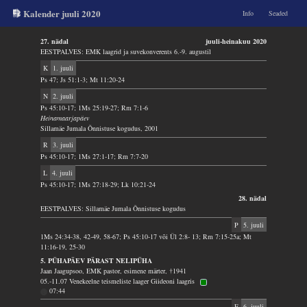
Kalender juuli 2020
Info
Seaded
27. nädal
juuli-heinakuu 2020
EESTPALVES: EMK laagrid ja suvekonverents 6.-9. augustil
K
1. juuli
Ps 47; Js 51:1-3; Mt 11:20-24
N
2. juuli
Ps 45:10-17; 1Ms 25:19-27; Rm 7:1-6
Heinamaarjapäev
Sillamäe Jumala Õnnistuse kogudus, 2001
R
3. juuli
Ps 45:10-17; 1Ms 27:1-17; Rm 7:7-20
L
4. juuli
Ps 45:10-17; 1Ms 27:18-29; Lk 10:21-24
28. nädal
EESTPALVES: Sillamäe Jumala Õnnistuse kogudus
P
5. juuli
1Ms 24:34-38, 42-49, 58-67; Ps 45:10-17 või Ül 2:8- 13; Rm 7:15-25a; Mt
11:16-19, 25-30
5. PÜHAPÄEV PÄRAST NELIPÜHA
Jaan Jaagupsoo, EMK pastor, esimene märter, †1941
05.-11.07 Venekeelne teismeliste laager Giideoni laagris
07:44
E
6. juuli