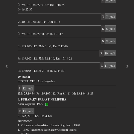
Ül 2:8-13; 1Ms 27:30-46; Rm 1:18-25
04:16 22:35
T
7. juuli
Ül 2:8-13; 1Ms 29:1-14; Rm 3:1-8
K
8. juuli
Ül 2:8-13; 1Ms 29:31-35; Jh 13:1-17
N
9. juuli
Ps 119:105-112; 2Ms 3:1-6; Rm 2:12-16
R
10. juuli
Ps 119:105-112; 5Ms 32:1-10; Rm 15:14-21
L
11. juuli
Ps 119:105-112; Js 2:1-4; Jh 12:44-50
29. nädal
EESTPALVES: Aseri kogudus
P
12. juuli
1Ms 25:19-34; Ps 119:105-112; Rm 8:1-11; Mt 13:1-9, 18-23
6. PÜHAPÄEV PÄRAST NELIPÜHA
Aseri kogudus, 1995
E
13. juuli
Ps 142; Mi 1:1-5; 1Ts 4:1-8
Maretapäev
J. V. Jannsen, rahvusliku liikumise tegelane,† 1890
13.-19.07 Venekeelne lastelaager Giideoni laagris
02:29